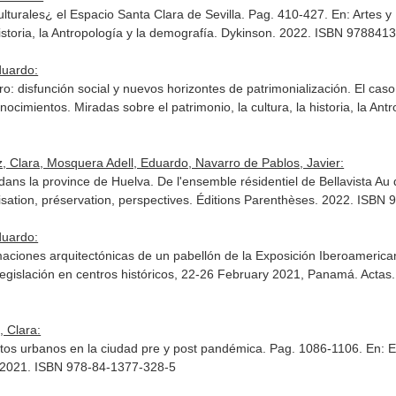
ulturales¿ el Espacio Santa Clara de Sevilla. Pag. 410-427.
En: Artes y
istoria, la Antropología y la demografía
. Dykinson. 2022. ISBN 978841
duardo:
oro: disfunción social y nuevos horizontes de patrimonialización. El ca
ocimientos. Miradas sobre el patrimonio, la cultura, la historia, la Ant
 Clara, Mosquera Adell, Eduardo, Navarro de Pablos, Javier:
 dans la province de Huelva. De l'ensemble résidentiel de Bellavista Au
isation, préservation, perspectives
. Éditions Parenthèses. 2022. ISBN
duardo:
maciones arquitectónicas de un pabellón de la Exposición Iberoameric
legislación en centros históricos, 22-26 February 2021, Panamá. Actas.
, Clara:
 ritos urbanos en la ciudad pre y post pandémica. Pag. 1086-1106.
En: 
. 2021. ISBN 978-84-1377-328-5