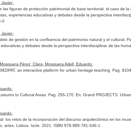
 Javier:
las figuras de protección patrimonial de base territorial: el caso de 
stas, experiencias educativas y debates desde la perspectiva interdisci
3-0
 Javier:
delo de gestión en la confluencia del patrimonio natural y el cultural. 
 educativas y debates desde la perspectiva interdisciplinar de las huma
a, Mosquera Pérez, Clara, Mosquera Adell, Eduardo:
 EDIEDPAT, an interactive platform for urban heritage teaching. Pag. 81
duardo:
Museums to Cultural Areas. Pag. 255-270.
En: Grand PROJECTS. Urban le
duardo:
nial: los retos de la incorporación del discurso arquitectónico en los m
o, artes
. Lisboa. Iscte. 2021. ISBN 978-989-781-546-1