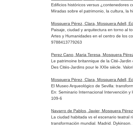
Edificios históricos versus ¿contenedores c
Miradas sobre el patrimonio, la cultura, la h
Mosquera Pérez, Clara, Mosquera Adell, E
Paisaje, ciudad y arquitectura en torno al t
Artes y Humanidades en el centro de los con
9788413779263
Perez Cano, Maria Teresa, Mosquera Pérez,
Le patrimoine britannique de la Cité-Jardin
Des Cités-Jardins pour le XXIe siècle. Valor
Mosquera Pérez, Clara, Mosquera Adell, E
El Museo Arqueológico de Sevilla: transfor
En: Seminario Internacional Intervención y 
109-6
Navarro de Pablos, Javier, Mosquera Pérez
La ciudad habitada vs el escenario teatral
transformación mundial
. Madrid. Dykinson