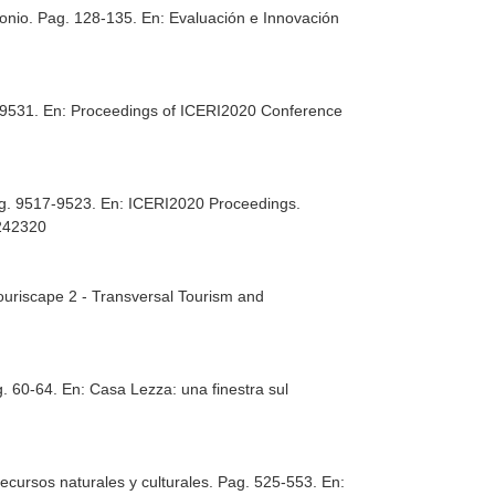
monio. Pag. 128-135.
En: Evaluación e Innovación
4-9531.
En: Proceedings of ICERI2020 Conference
Pag. 9517-9523.
En: ICERI2020 Proceedings
.
9242320
ouriscape 2 - Transversal Tourism and
g. 60-64.
En: Casa Lezza: una finestra sul
ecursos naturales y culturales. Pag. 525-553.
En: