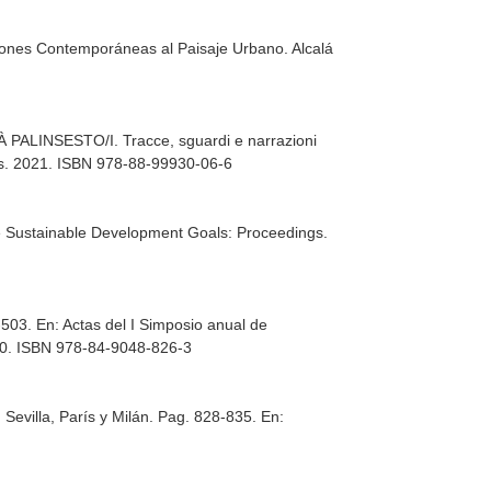
iones Contemporáneas al Paisaje Urbano
. Alcalá
À PALINSESTO/I. Tracce, sguardi e narrazioni
ess. 2021. ISBN 978-88-99930-06-6
e Sustainable Development Goals: Proceedings
.
3-503.
En: Actas del I Simposio anual de
2020. ISBN 978-84-9048-826-3
 Sevilla, París y Milán. Pag. 828-835.
En: