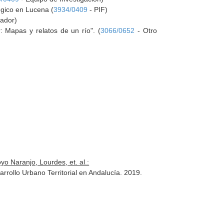
égico en Lucena (
3934/0409
- PIF)
gador)
: Mapas y relatos de un río". (
3066/0652
- Otro
o Naranjo, Lourdes, et. al.:
rrollo Urbano Territorial en Andalucía. 2019.