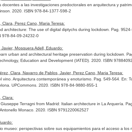
s docentes a las investigaciones predoctorales en arquitectura y patri
kinson. 2020. ISBN 978-84-1377-598-2
, Clara, Perez Cano, Maria Teresa:
d architecture: The use of digital diptychs during lockdown. Pag. 952
BN 978-84-09-24232-0
 Javier, Mosquera Adell, Eduardo:
o learn urban and architectural heritage preservation during lockdown. 
f Technology, Education and Development (IATED). 2020. ISBN 978840
rez, Clara, Navarro de Pablos, Javier, Perez Cano, Maria Teresa:
del vino. Arquitectura contemporánea y enoturismo. Pag. 549-564.
En: T
celona. UPCommons. 2020. ISBN 978-84-9880-855-1
, Clara:
Giuseppe Terragni from Madrid: Italian architecture in La Arquería. Pa
 Antonello Monaco. 2020. ISBN 9791220062527
duardo:
io museo: perspectivas sobre sus equipamientos para el acceso a los r