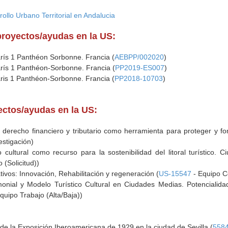
ollo Urbano Territorial en Andalucia
proyectos/ayudas en la US:
arís 1 Panthéon Sorbonne. Francia (
AEBPP/002020
)
arís 1 Panthéon-Sorbonne. Francia (
PP2019-ES007
)
aris 1 Panthéon-Sorbonne. Francia (
PP2018-10703
)
yectos/ayudas en la US:
l derecho financiero y tributario como herramienta para proteger y fo
estigación)
o cultural como recurso para la sostenibilidad del litoral turístico.
 (Solicitud))
tivos: Innovación, Rehabilitación y regeneración (
US-15547
- Equipo Co
onial y Modelo Turístico Cultural en Ciudades Medias. Potencialidad
quipo Trabajo (Alta/Baja))
o de la Exposición Iberoamericana de 1929 en la ciudad de Sevilla (
558