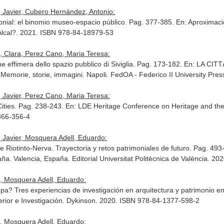
 Javier, Cubero Hernández, Antonio:
onial: el binomio museo-espacio público. Pag. 377-385.
En: Aproximac
 Alcal?. 2021. ISBN 978-84-18979-53
, Clara, Perez Cano, Maria Teresa:
one effimera dello spazio pubblico di Siviglia. Pag. 173-182.
En: LA CITT
: Memorie, storie, immagini
. Napoli. FedOA - Federico II University Pr
 Javier, Perez Cano, Maria Teresa:
Cities. Pag. 238-243.
En: LDE Heritage Conference on Heritage and th
366-356-4
 Javier, Mosquera Adell, Eduardo:
 Riotinto-Nerva. Trayectoria y retos patrimoniales de futuro. Pag. 49
aña
. Valencia, España. Editorial Universitat Politècnica de València. 
, Mosquera Adell, Eduardo:
pa? Tres experiencias de investigación en arquitectura y patrimonio en
rior e Investigación
. Dykinson. 2020. ISBN 978-84-1377-598-2
, Mosquera Adell, Eduardo: