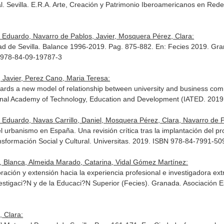
l
. Sevilla. E.R.A. Arte, Creación y Patrimonio Iberoamericanos en Red
 Eduardo, Navarro de Pablos, Javier, Mosquera Pérez, Clara:
dad de Sevilla. Balance 1996-2019. Pag. 875-882.
En: Fecies 2019
. Gra
N 978-84-09-19787-3
 Javier, Perez Cano, Maria Teresa:
wards a new model of relationship between university and business co
tional Academy of Technology, Education and Development (IATED. 201
Eduardo, Navas Carrillo, Daniel, Mosquera Pérez, Clara, Navarro de P
 urbanismo en España. Una revisión crítica tras la implantación del pr
sformación Social y Cultural
. Universitas. 2019. ISBN 978-84-7991-50
, Blanca, Almeida Marado, Catarina, Vidal Gómez Martínez:
oración y extensión hacia la experiencia profesional e investigadora ex
vestigaci?N y de la Educaci?N Superior (Fecies)
. Granada. Asociación 
, Clara: