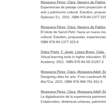
Mosquera Pérez, Clara, Navarro de Pablos,
Experiencias de paisaje como proyección de 
arte y patrimonio cultural. Estudios, propue
Dykinson S.L. 2021. ISBN 978-84-1377-32
Mosquera Pérez, Clara, Navarro de Pablos,
El Islote de Sancti Petri: hacia un nuevo mo
cultural. Estudios, propuestas, experiencias
ISBN 978-84-1377-323-0
Ostos Prieto, F. Javier, López-Bravo, Celi
Virtual learning tools in higher education.
Academy. 2021. ISBN 978-84-09-31267-2
Mosquera Pérez, Clara, Mosquera Adell, E
Designing cities for arts. From Landmark 
Mia?Cet. 2021. ISBN 978-989-781-551-5
Mosquera Pérez, Clara, Mosquera Adell, E
La digitalización de la experiencia patrimo
Colaborativo: dinâmicas urbanas, patrimóni