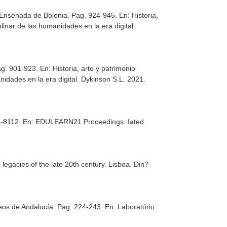
la Ensenada de Bolonia. Pag. 924-945.
En: Historia,
plinar de las humanidades en la era digital
.
Pag. 901-923.
En: Historia, arte y patrimonio
nidades en la era digital
. Dykinson S.L. 2021.
04-8112.
En: EDULEARN21 Proceedings
. Iated
gacies of the late 20th century
. Lisboa. Din?
useos de Andalucía. Pag. 224-243.
En: Laboratório