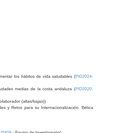
mentar los hábitos de vida saludables (
PID2024-
 Ciudades medias de la costa andaluza (
PID2020-
laborador (altas/bajas))
es y Retos para su Internacionalización: Bética
4/0409
- Equipo de Investigación)