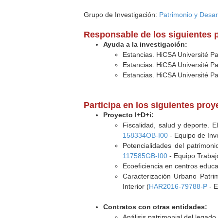
Grupo de Investigación:
Patrimonio y Desarr
Responsable de los siguientes 
Ayuda a la investigación:
Estancias. HiCSA Université P
Estancias. HiCSA Université P
Estancias. HiCSA Université P
Participa en los siguientes pro
Proyecto I+D+i:
Fiscalidad, salud y deporte. E
158334OB-I00
- Equipo de Inv
Potencialidades del patrimoni
117585GB-I00
- Equipo Trabajo
Ecoeficiencia en centros educa
Caracterización Urbano Patrim
Interior (
HAR2016-79788-P
- E
Contratos con otras entidades:
Análisis patrimonial del legad