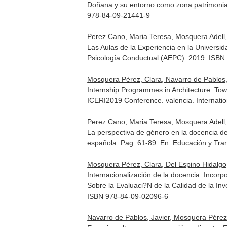
Doñana y su entorno como zona patrimonia
978-84-09-21441-9
Perez Cano, Maria Teresa, Mosquera Adell,
Las Aulas de la Experiencia en la Universi
Psicología Conductual (AEPC). 2019. ISB
Mosquera Pérez, Clara, Navarro de Pablos,
Internship Programmes in Architecture. To
ICERI2019 Conference
. valencia. Interna
Perez Cano, Maria Teresa, Mosquera Adell, 
La perspectiva de género en la docencia del
española. Pag. 61-89.
En: Educación y Tran
Mosquera Pérez, Clara, Del Espino Hidalgo
Internacionalización de la docencia. Incorp
Sobre la Evaluaci?N de la Calidad de la In
ISBN 978-84-09-02096-6
Navarro de Pablos, Javier, Mosquera Pérez