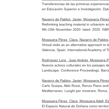
Transferencias de las primeras experiencia
en Educación Superior e Investigación
. Dy
Navarro de Pablos, Javier, Mosquera Pérez
Rethinking teaching material in urbanism an
9th-10th November 2020
. Iated. 2020. IS
Mosquera Pérez, Clara, Navarro de Pablos,
Virtual visits as an alternative approach t
Valencia, Spain. International Academy o
Rodríguez Lora , Juan Andrés, Mosquera Pé
Nuevos activos culturales en los paisajes 
Landscape. Conference Proceedings
. Bar
Navarro de Pablos, Javier, Mosquera Pérez
Carlo Scarpa, Aldo Rossi, Renzo Piano and 
Mediterraneo. Luoghi per mostrare
. Roma.
Mosquera Pérez, Clara, Mosquera Adell, E
El Espacio Natural de Doñana como territor