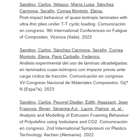
Sandino, Carlos, Velasco, María Luisa, Sánchez
Carmona, Serafín, Correa Montoto, Elena:
Post-impact behaviour of quasi-isotropic laminates with
ultra-thin plies under T-T cyclic loading. Comunicación
en congreso. 9th International Conferences on Fatigue
of Composites. Vicenza (Italia). 2023
Sandino, Carlos, Sánchez Carmona, Serafín, Correa
Montoto, Elena, Paris Carballo, Federico:
Análisis experimental del uso de láminas ultradelgadas
en laminados cuasi-isótropos con impacto previo ante
carga cíclica de tracción. Comunicación en congreso.
XV Congreso Nacional de Materiales Compuestos. Gij?
N (Espa?a). 2023
Sandino, Carlos, Peuvrel Disdier, Edith, Agassant, Jean
François, Boyer, Séverine A.e., Laure, Patrice, et. al.:
Analysis and Modelling of Extrusion Foaming Behaviour
of Polyolefins using Isobutane and CO2. Comunicación
en congreso. 2nd International Symposium on Plastics
Technology. Aachen (Alemania). 2022