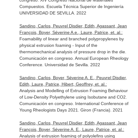
congreso. XIV Congreso Nacional de Materiales
Compuestos. Escuela Técnica Superior de Ingeniería
UNIVERSIDAD DE SEVILLA. 2022
Sandino, Carlos, Peuvrel Disdier, Edith, Agassant, Jean
François, Boyer, Séverine A.e., Laure, Patrice, et. al.:
Foamability of linear and branched polypropylenes by
physical extrusion foaming - Input of the
thermomechanical analysis of pressure drop in the die.
Comunicación en congreso. Annual European Rheology
Conference. Universidad de Sevilla. 2022
Sandino, Carlos, Boyer, Séverine A. E., Peuvrel Disdier,
Edith, Laure, Patrice, Hibert, Geoffrey, et. al.:
Analysis and Modelling of Extrusion Foaming Behaviour
of Low-Density Polyethylene using Isobutane and CO2.
Comunicación en congreso. International Conference of
Young Rheologists Days 2021. Giron (Francia). 2021
Sandino, Carlos, Peuvrel Disdier, Edith, Agassant, Jean
François, Boyer, Séverine A. E., Laure, Patrice, et. al.:
Analysis of extrusion foaming of polyolefins using