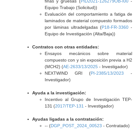
finas y gruesas (
PID2021-126279OB-I00
-
Equipo Trabajo (Solicitud))
Evaluación del comportamiento a fatiga de
laminados de material compuesto formados
por láminas ultradelgadas (
P18-FR-3360
-
Equipo de Investigación (Alta/Baja))
Contratos con otras entidades:
Ensayos mecánicos sobre material
compuesto con y sin exposición previa a H2
(MCH2) (
AE-2633/13/2025
- Investigador)
NEXTWIND GRI (
PI-2385/13/2023
-
Investigador)
Ayuda a la investigación:
Incentivo al Grupo de Investigación TEP-
131 (
2017/TEP-131
- Investigador)
Ayudas ligadas a la contratación:
-- (
DGP_POST_2024_00523
- Contratado)