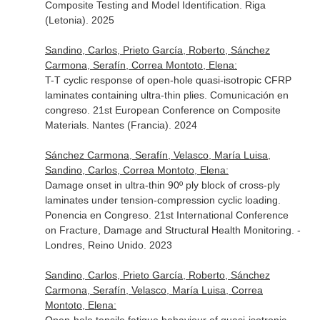
Composite Testing and Model Identification. Riga
(Letonia). 2025
Sandino, Carlos, Prieto García, Roberto, Sánchez
Carmona, Serafín, Correa Montoto, Elena:
T-T cyclic response of open-hole quasi-isotropic CFRP
laminates containing ultra-thin plies. Comunicación en
congreso. 21st European Conference on Composite
Materials. Nantes (Francia). 2024
Sánchez Carmona, Serafín, Velasco, María Luisa,
Sandino, Carlos, Correa Montoto, Elena:
Damage onset in ultra-thin 90º ply block of cross-ply
laminates under tension-compression cyclic loading.
Ponencia en Congreso. 21st International Conference
on Fracture, Damage and Structural Health Monitoring. -
Londres, Reino Unido. 2023
Sandino, Carlos, Prieto García, Roberto, Sánchez
Carmona, Serafín, Velasco, María Luisa, Correa
Montoto, Elena: