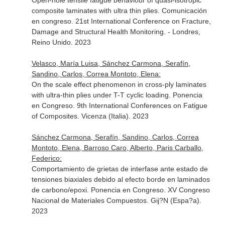
Open-hole tensile fatigue behaviour of quasi-isotropic
composite laminates with ultra thin plies. Comunicación
en congreso. 21st International Conference on Fracture,
Damage and Structural Health Monitoring. - Londres,
Reino Unido. 2023
Velasco, María Luisa, Sánchez Carmona, Serafín,
Sandino, Carlos, Correa Montoto, Elena:
On the scale effect phenomenon in cross-ply laminates
with ultra-thin plies under T-T cyclic loading. Ponencia
en Congreso. 9th International Conferences on Fatigue
of Composites. Vicenza (Italia). 2023
Sánchez Carmona, Serafín, Sandino, Carlos, Correa
Montoto, Elena, Barroso Caro, Alberto, Paris Carballo,
Federico:
Comportamiento de grietas de interfase ante estado de
tensiones biaxiales debido al efecto borde en laminados
de carbono/epoxi. Ponencia en Congreso. XV Congreso
Nacional de Materiales Compuestos. Gij?N (Espa?a).
2023