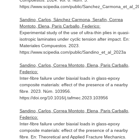
Compuestos
. 2024. Vol. 8. Núm. 3.
https://www.scipedia.com/public/Sanchez_Carmona_et_al_2
Sandino, Carlos, Sánchez Carmona, Serafín, Correa
Montoto, Elena, Paris Carballo, Federico:
Experimental study of the use of ultra-thin plies in quasi-
isotropic laminates under cyclic tension after impact.
En:
Materiales Compuestos
. 2023.
https://www.scipedia.com/public/Sandino_et_al_2023a
Sandino, Carlos, Correa Montoto, Elena, Paris Carballo,
Federico:
Inter-fibre failure under biaxial loads in glass-epoxy
composite materials: effect of the presence of a nearby
fibre. 2023. Núm. 103956.
https://doi.org/10.1016/j.tafmec.2023.103956
Sandino, Carlos, Correa Montoto, Elena, Paris Carballo,
Federico:
Inter-fibre failure under biaxial loads in glass-epoxy
composite materials: effect of the presence of a nearby
fibre.
En: Theoretical and Applied Fracture Mechanics
.