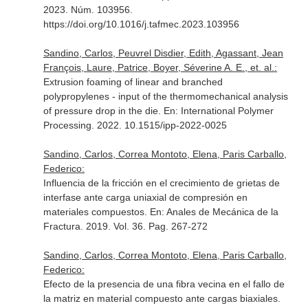
2023. Núm. 103956.
https://doi.org/10.1016/j.tafmec.2023.103956
Sandino, Carlos, Peuvrel Disdier, Edith, Agassant, Jean
François, Laure, Patrice, Boyer, Séverine A. E., et. al.:
Extrusion foaming of linear and branched
polypropylenes - input of the thermomechanical analysis
of pressure drop in the die.
En: International Polymer
Processing
. 2022. 10.1515/ipp-2022-0025
Sandino, Carlos, Correa Montoto, Elena, Paris Carballo,
Federico:
Influencia de la fricción en el crecimiento de grietas de
interfase ante carga uniaxial de compresión en
materiales compuestos.
En: Anales de Mecánica de la
Fractura
. 2019. Vol. 36. Pag. 267-272
Sandino, Carlos, Correa Montoto, Elena, Paris Carballo,
Federico:
Efecto de la presencia de una fibra vecina en el fallo de
la matriz en material compuesto ante cargas biaxiales.