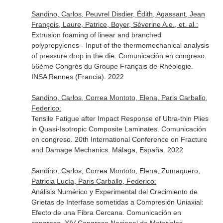
Sandino, Carlos, Peuvrel Disdier, Édith, Agassant, Jean
François, Laure, Patrice, Boyer, Séverine A.e., et. al.:
Extrusion foaming of linear and branched
polypropylenes - Input of the thermomechanical analysis
of pressure drop in the die. Comunicación en congreso.
56ème Congrès du Groupe Français de Rhéologie.
INSA Rennes (Francia). 2022
Sandino, Carlos, Correa Montoto, Elena, Paris Carballo,
Federico:
Tensile Fatigue after Impact Response of Ultra-thin Plies
in Quasi-Isotropic Composite Laminates. Comunicación
en congreso. 20th International Conference on Fracture
and Damage Mechanics. Málaga, España. 2022
Sandino, Carlos, Correa Montoto, Elena, Zumaquero,
Patricia Lucía, Paris Carballo, Federico:
Análisis Numérico y Experimental del Crecimiento de
Grietas de Interfase sometidas a Compresión Uniaxial:
Efecto de una Fibra Cercana. Comunicación en