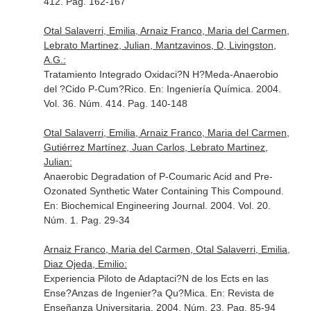
412. Pag. 162-167
Otal Salaverri, Emilia, Arnaiz Franco, Maria del Carmen,
Lebrato Martinez, Julian, Mantzavinos, D, Livingston,
A.G.:
Tratamiento Integrado Oxidaci?N H?Meda-Anaerobio
del ?Cido P-Cum?Rico.
En: Ingeniería Química
. 2004.
Vol. 36. Núm. 414. Pag. 140-148
Otal Salaverri, Emilia, Arnaiz Franco, Maria del Carmen,
Gutiérrez Martínez, Juan Carlos, Lebrato Martinez,
Julian:
Anaerobic Degradation of P-Coumaric Acid and Pre-
Ozonated Synthetic Water Containing This Compound.
En: Biochemical Engineering Journal
. 2004. Vol. 20.
Núm. 1. Pag. 29-34
Arnaiz Franco, Maria del Carmen, Otal Salaverri, Emilia,
Diaz Ojeda, Emilio:
Experiencia Piloto de Adaptaci?N de los Ects en las
Ense?Anzas de Ingenier?a Qu?Mica.
En: Revista de
Enseñanza Universitaria
. 2004. Núm. 23. Pag. 85-94