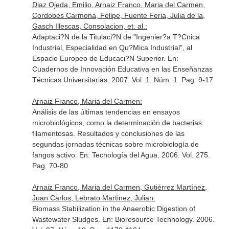
Diaz Ojeda, Emilio, Arnaiz Franco, Maria del Carmen,
Cordobes Carmona, Felipe, Fuente Feria, Julia de la,
Gasch Illescas, Consolacion, et. al.:
Adaptaci?N de la Titulaci?N de "Ingenier?a T?Cnica
Industrial, Especialidad en Qu?Mica Industrial", al
Espacio Europeo de Educaci?N Superior.
En:
Cuadernos de Innovación Educativa en las Enseñanzas
Técnicas Universitarias
. 2007. Vol. 1. Núm. 1. Pag. 9-17
Arnaiz Franco, Maria del Carmen:
Análisis de las últimas tendencias en ensayos
microbiológicos, como la determinación de bacterias
filamentosas. Resultados y conclusiones de las
segundas jornadas técnicas sobre microbiología de
fangos activo.
En: Tecnología del Agua
. 2006. Vol. 275.
Pag. 70-80
Arnaiz Franco, Maria del Carmen, Gutiérrez Martínez,
Juan Carlos, Lebrato Martinez, Julian:
Biomass Stabilization in the Anaerobic Digestion of
Wastewater Sludges.
En: Bioresource Technology
. 2006.