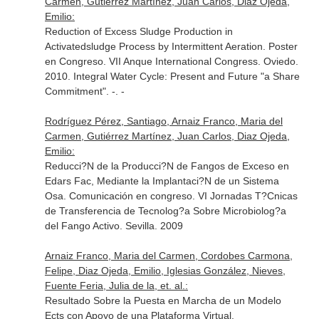
Carmen, Gutiérrez Martínez, Juan Carlos, Diaz Ojeda,
Emilio:
Reduction of Excess Sludge Production in
Activatedsludge Process by Intermittent Aeration. Poster
en Congreso. VII Anque International Congress. Oviedo.
2010. Integral Water Cycle: Present and Future "a Share
Commitment". -. -
Rodríguez Pérez, Santiago, Arnaiz Franco, Maria del
Carmen, Gutiérrez Martínez, Juan Carlos, Diaz Ojeda,
Emilio:
Reducci?N de la Producci?N de Fangos de Exceso en
Edars Fac, Mediante la Implantaci?N de un Sistema
Osa. Comunicación en congreso. VI Jornadas T?Cnicas
de Transferencia de Tecnolog?a Sobre Microbiolog?a
del Fango Activo. Sevilla. 2009
Arnaiz Franco, Maria del Carmen, Cordobes Carmona,
Felipe, Diaz Ojeda, Emilio, Iglesias González, Nieves,
Fuente Feria, Julia de la, et. al.:
Resultado Sobre la Puesta en Marcha de un Modelo
Ects con Apoyo de una Plataforma Virtual.