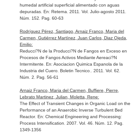
humedal artificial superficial alimentado con aguas
depuradas.
En: Retema
. 2011. Vol. Julio-agosto 2011.
Núm. 152. Pag. 60-63
Rodríguez Pérez, Santiago, Arnaiz Franco, Maria del
Carmen, Gutiérrez Martínez, Juan Carlos, Diaz Ojeda,
Emilio:
Reducci?N de la Producci?N de Fangos en Exceso en
Procesos de Fangos Activos Mediante Aereaci?N
Intermitente.
En: Asociacion Quimica Espanola de la
Industria del Cuero. Boletin Tecnico.
. 2011. Vol. 62.
Núm. 2. Pag. 56-61
Arnaiz Franco, Maria del Carmen, Buffiere, Pierre,
Lebrato Martinez, Julian, Moletta, Rene:
The Effect of Transient Changes in Organic Load on the
Performance of an Anaerobic Inverse Turbulent Bed
Reactor.
En: Chemical Engineering and Processing:
Process Intensification
. 2007. Vol. 46. Núm. 12. Pag.
1349-1356