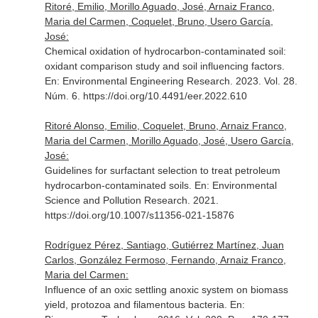
Ritoré, Emilio, Morillo Aguado, José, Arnaiz Franco,
Maria del Carmen, Coquelet, Bruno, Usero García,
José:
Chemical oxidation of hydrocarbon-contaminated soil:
oxidant comparison study and soil influencing factors.
En: Environmental Engineering Research
. 2023. Vol. 28.
Núm. 6. https://doi.org/10.4491/eer.2022.610
Ritoré Alonso, Emilio, Coquelet, Bruno, Arnaiz Franco,
Maria del Carmen, Morillo Aguado, José, Usero García,
José:
Guidelines for surfactant selection to treat petroleum
hydrocarbon-contaminated soils.
En: Environmental
Science and Pollution Research
. 2021.
https://doi.org/10.1007/s11356-021-15876
Rodríguez Pérez, Santiago, Gutiérrez Martínez, Juan
Carlos, González Fermoso, Fernando, Arnaiz Franco,
Maria del Carmen:
Influence of an oxic settling anoxic system on biomass
yield, protozoa and filamentous bacteria.
En: