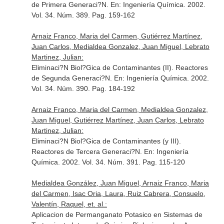
de Primera Generaci?N.
En: Ingeniería Química
. 2002.
Vol. 34. Núm. 389. Pag. 159-162
Arnaiz Franco, Maria del Carmen, Gutiérrez Martínez,
Juan Carlos, Medialdea Gonzalez, Juan Miguel, Lebrato
Martinez, Julian:
Eliminaci?N Biol?Gica de Contaminantes (II). Reactores
de Segunda Generaci?N.
En: Ingeniería Química
. 2002.
Vol. 34. Núm. 390. Pag. 184-192
Arnaiz Franco, Maria del Carmen, Medialdea Gonzalez,
Juan Miguel, Gutiérrez Martínez, Juan Carlos, Lebrato
Martinez, Julian:
Eliminaci?N Biol?Gica de Contaminantes (y III).
Reactores de Tercera Generaci?N.
En: Ingeniería
Química
. 2002. Vol. 34. Núm. 391. Pag. 115-120
Medialdea González, Juan Miguel, Arnaiz Franco, Maria
del Carmen, Isac Oria, Laura, Ruiz Cabrera, Consuelo,
Valentín, Raquel, et. al.:
Aplicacion de Permanganato Potasico en Sistemas de