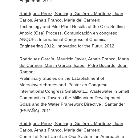
Engineerin. 2012
Rodríguez Pérez, Santiago, Gutiérrez Martínez, Juan
Carlos, Arnaiz Franco, Maria del Carmen:
Technology and Pilot Plant Results of the Oxic-Settling-
Anoxic (Osa) Process. Comunicación en congreso.
ANQUE's International Congress of Chemical
Engineering 2012. Innovating for the Futur. 2012
Rodríguez García, Mauricio Javier, Arnaiz Franco, Maria
del Carmen, Martin Garcia, Isabel, Pidre Bocardo, Juan
Ramon:
Preliminary Studies on the Establishment of
Macroinvertebrates and. Poster en Congreso.
International Congress Smallwat11. Wastewater in Small
Communities. Towards the Millennium Development
Goals and the Water Framework Directive . Santander
(ESPAÑA). 2011
Rodríguez Pérez, Santiago, Gutiérrez Martínez, Juan
Carlos, Arnaiz Franco, Maria del Carmen:
Control of Start-Up of an Osa System: an Approach to