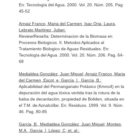
En: Tecnología del Agua
. 2000. Vol. 20. Núm. 205. Pag.
45-52
Arnaiz Franco, Maria del Carmen, Isac Oria, Laura,
Lebrato Martinez, Julian:
Review/Reseña: Determinacion de la Biomasa en
Procesos Biologicos. II. Metodos Aplicados al
Tratamiento Biologico de Aguas Residuales.
En:
Tecnología del Agua
. 2000. Vol. 20. Núm. 206. Pag. 64-
68
Medialdea González, Juan Miguel, Arnaiz Franco, Maria
del Carmen, Escot, e, García, I., García, B.:
Aplicabilidad del Permanganato Potásico (Kmno4) en la
depuración del agua tóxica vertida tras la rotura de la
balsa de decantación, propiedad de Boliden, situada en
el T.M. de Aznalcóllar.
En: Residuos
. 1999. Vol. 9. Núm.
46. Pag. 80-85
Garcia, B., Medialdea González, Juan Miguel, Montes,
M.A., Garcia, I, López, C, et. al.: