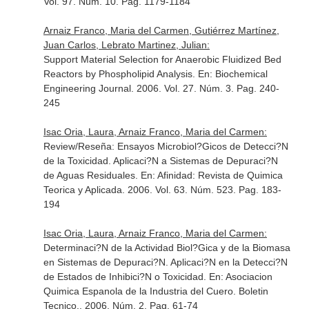
Vol. 97. Núm. 10. Pag. 1179-1184
Arnaiz Franco, Maria del Carmen, Gutiérrez Martínez,
Juan Carlos, Lebrato Martinez, Julian:
Support Material Selection for Anaerobic Fluidized Bed
Reactors by Phospholipid Analysis.
En: Biochemical
Engineering Journal
. 2006. Vol. 27. Núm. 3. Pag. 240-
245
Isac Oria, Laura, Arnaiz Franco, Maria del Carmen:
Review/Reseña: Ensayos Microbiol?Gicos de Detecci?N
de la Toxicidad. Aplicaci?N a Sistemas de Depuraci?N
de Aguas Residuales.
En: Afinidad: Revista de Quimica
Teorica y Aplicada
. 2006. Vol. 63. Núm. 523. Pag. 183-
194
Isac Oria, Laura, Arnaiz Franco, Maria del Carmen:
Determinaci?N de la Actividad Biol?Gica y de la Biomasa
en Sistemas de Depuraci?N. Aplicaci?N en la Detecci?N
de Estados de Inhibici?N o Toxicidad.
En: Asociacion
Quimica Espanola de la Industria del Cuero. Boletin
Tecnico.
. 2006. Núm. 2. Pag. 61-74