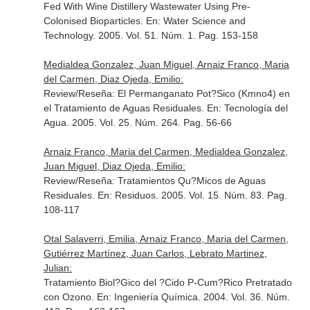
Fed With Wine Distillery Wastewater Using Pre-
Colonised Bioparticles.
En: Water Science and
Technology
. 2005. Vol. 51. Núm. 1. Pag. 153-158
Medialdea Gonzalez, Juan Miguel, Arnaiz Franco, Maria
del Carmen, Diaz Ojeda, Emilio:
Review/Reseña: El Permanganato Pot?Sico (Kmno4) en
el Tratamiento de Aguas Residuales.
En: Tecnología del
Agua
. 2005. Vol. 25. Núm. 264. Pag. 56-66
Arnaiz Franco, Maria del Carmen, Medialdea Gonzalez,
Juan Miguel, Diaz Ojeda, Emilio:
Review/Reseña: Tratamientos Qu?Micos de Aguas
Residuales.
En: Residuos
. 2005. Vol. 15. Núm. 83. Pag.
108-117
Otal Salaverri, Emilia, Arnaiz Franco, Maria del Carmen,
Gutiérrez Martínez, Juan Carlos, Lebrato Martinez,
Julian:
Tratamiento Biol?Gico del ?Cido P-Cum?Rico Pretratado
con Ozono.
En: Ingeniería Química
. 2004. Vol. 36. Núm.