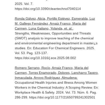
2025. Vol. 7.
https://doi.org/10.3390/cleantechnol7040114
Ronda Gálvez, Alicia, Portillo Estévez, Esmeralda, Luz
M. Gallego Fernández, Arnaiz Franco, Maria del
Carmen, Luna Galiano, Yolanda, et. al.:
Strengths, Weaknesses, Opportunities and Threats
(SWOT) analysis to improve teaching of the chemical
and environmental engineering department in master¿s
studies.
En: Education For Chemical Engineers
. 2025.
Vol. 53. Pag. 123-137.
https://doi.org/10.1016/j.ece.2025.08.002
Romero Serrano, Rocío, Arnaiz Franco, Maria del
Carmen, Torres Enamorado, Dolores, Lancharro Tavero,
Inmaculada, Arroyo Rodríguez, Almudena:
Occupational Health Injuries and Illness Among Women
Workers in the Chemical Industry: A Scoping Review.
En:
Workplace Health & Safety
. 2024. Vol. 73. Núm. 6. Pag.
286-299. https://doi.org/10.1177/21650799241302501