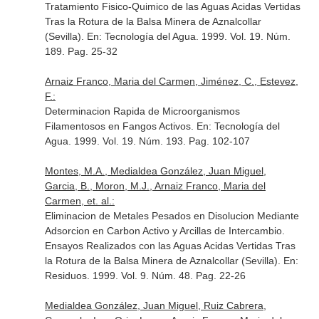
Tratamiento Fisico-Quimico de las Aguas Acidas Vertidas
Tras la Rotura de la Balsa Minera de Aznalcollar
(Sevilla).
En: Tecnología del Agua
. 1999. Vol. 19. Núm.
189. Pag. 25-32
Arnaiz Franco, Maria del Carmen, Jiménez, C., Estevez,
F.:
Determinacion Rapida de Microorganismos
Filamentosos en Fangos Activos.
En: Tecnología del
Agua
. 1999. Vol. 19. Núm. 193. Pag. 102-107
Montes, M.A., Medialdea González, Juan Miguel,
Garcia, B., Moron, M.J., Arnaiz Franco, Maria del
Carmen, et. al.:
Eliminacion de Metales Pesados en Disolucion Mediante
Adsorcion en Carbon Activo y Arcillas de Intercambio.
Ensayos Realizados con las Aguas Acidas Vertidas Tras
la Rotura de la Balsa Minera de Aznalcollar (Sevilla).
En:
Residuos
. 1999. Vol. 9. Núm. 48. Pag. 22-26
Medialdea González, Juan Miguel, Ruiz Cabrera,