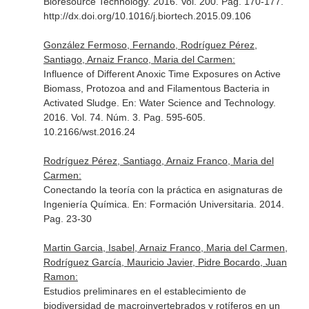
Bioresource Technology
. 2016. Vol. 200. Pag. 170-177.
http://dx.doi.org/10.1016/j.biortech.2015.09.106
González Fermoso, Fernando, Rodríguez Pérez,
Santiago, Arnaiz Franco, Maria del Carmen:
Influence of Different Anoxic Time Exposures on Active
Biomass, Protozoa and and Filamentous Bacteria in
Activated Sludge.
En: Water Science and Technology
.
2016. Vol. 74. Núm. 3. Pag. 595-605.
10.2166/wst.2016.24
Rodríguez Pérez, Santiago, Arnaiz Franco, Maria del
Carmen:
Conectando la teoría con la práctica en asignaturas de
Ingeniería Química.
En: Formación Universitaria
. 2014.
Pag. 23-30
Martin Garcia, Isabel, Arnaiz Franco, Maria del Carmen,
Rodríguez García, Mauricio Javier, Pidre Bocardo, Juan
Ramon:
Estudios preliminares en el establecimiento de
biodiversidad de macroinvertebrados y rotíferos en un