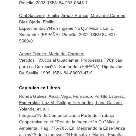
Panella. 2003. ISBN 84-933-0343-7
Otal Salaverri, Emilia, Arnaiz Franco, Maria del Carmen,
Diaz Ojeda, Emilio:
Experimentaci?N en Ingenier?a Qu?Mica I. Ed. 1.
Santander (ESPAÑA). Panella. 2002. ISBN 84-607-
5580-0
Arnaiz Franco, Maria del Carmen:
Vertidos T?Xicos al Guadiamar. Propuestas T?Cnicas
para su Correcci?N. Santander (ESPAÑA). Diputación
De Sevilla. 1999. ISBN 84-88603-47-9
Capítulos en Libros
Ronda Gálvez, Alicia, Vega, Fernando, Portillo Estévez,
Esmeralda, Luz M. Gallego Fernández, Luna Galiano,
Yolanda, et. al.:
Integraci?N de Competencias a Partir del Trabajo
Cooperativo en el ?Rea de la Ingenier?a Qu?Mica y
Ambiental. Pag. 775-785.
En: Mejorando la Ense?Anza
a Trav?S de la Innovaci?N Educativa
. Madrid, España.