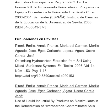
Asignatura Fisicoquimica. Pag. 255-263.
En: La
Formaci?N del Profesorado Universitario : Programa de
Equipos Docentes de la Universidad de Sevilla Curso
2003-2004
. Santander (ESPAÑA). Instituto de Ciencias
de la Educacion de la Universidad de Sevilla. 2005.
ISBN 84-86849-37-3
Publicaciones en Revistas
Ritoré, Emilio, Arnaiz Franco, Maria del Carmen, Morillo
Aguado, José, Egea-Corbacho Lopera, Agata, Usero
García, José:
Optimising Hydrocarbon Extraction from Soil Using
Mixed- Surfactant Systems.
En: Toxics
. 2026. Vol. 14.
Núm. 153. Pag. 1-18.
https://doi.org/10.3390/toxics14020153
Ritoré, Emilio, Arnaiz Franco, Maria del Carmen, Morillo
Aguado, José, Egea Corbacho, Ágata, Usero García,
José:
Use of Liquid Industrial By-Products as Biostimulants in
the Remediation of Hydrocarbon-Contaminated Soils.