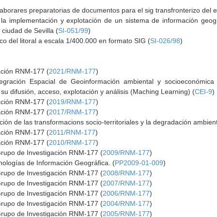
laborares preparatorias de documentos para el sig transfronterizo del 
 la implementación y explotación de un sistema de información geog
 ciudad de Sevilla (
SI-051/99
)
co del litoral a escala 1/400.000 en formato SIG (
SI-026/98
)
gación RNM-177 (
2021/RNM-177
)
egración Espacial de Geoinformación ambiental y socioeconómica (
u difusión, acceso, explotación y análisis (Maching Learning) (
CEI-9
)
gación RNM-177 (
2019/RNM-177
)
gación RNM-177 (
2017/RNM-177
)
ión de las transformacions socio-territoriales y la degradación ambient
gación RNM-177 (
2011/RNM-177
)
gación RNM-177 (
2010/RNM-177
)
Grupo de Investigación RNM-177 (
2009/RNM-177
)
ologías de Información Geográfica. (
PP2009-01-009
)
Grupo de Investigación RNM-177 (
2008/RNM-177
)
Grupo de Investigación RNM-177 (
2007/RNM-177
)
Grupo de Investigación RNM-177 (
2006/RNM-177
)
Grupo de Investigación RNM-177 (
2004/RNM-177
)
Grupo de Investigación RNM-177 (
2005/RNM-177
)