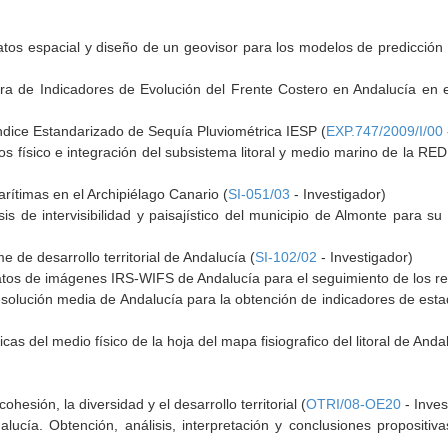
os espacial y diseño de un geovisor para los modelos de predicción d
a de Indicadores de Evolución del Frente Costero en Andalucía en e
ndice Estandarizado de Sequía Pluviométrica IESP (
EXP.747/2009/I/00
os físico e integración del subsistema litoral y medio marino de la R
arítimas en el Archipiélago Canario (
SI-051/03
- Investigador)
sis de intervisibilidad y paisajístico del municipio de Almonte para su
 de desarrollo territorial de Andalucía (
SI-102/02
- Investigador)
tos de imágenes IRS-WIFS de Andalucía para el seguimiento de los rec
solución media de Andalucía para la obtención de indicadores de esta
icas del medio físico de la hoja del mapa fisiografico del litoral de Anda
ohesión, la diversidad y el desarrollo territorial (
OTRI/08-OE20
- Inves
dalucía. Obtención, análisis, interpretación y conclusiones propositiv