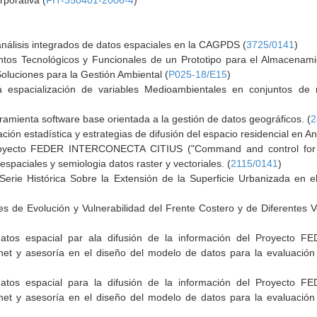
porativa (
FIT-350401-2006-4
)
análisis integrados de datos espaciales en la CAGPDS (
3725/0141
)
ntos Tecnológicos y Funcionales de un Prototipo para el Almacena
oluciones para la Gestión Ambiental (
P025-18/E15
)
espacialización de variables Medioambientales en conjuntos de re
ramienta software base orientada a la gestión de datos geográficos. (
2
ción estadística y estrategias de difusión del espacio residencial en An
royecto FEDER INTERCONECTA CITIUS ("Command and control for In
spaciales y semiologia datos raster y vectoriales. (
2115/0141
)
a Serie Histórica Sobre la Extensión de la Superficie Urbanizada en 
es de Evolución y Vulnerabilidad del Frente Costero y de Diferentes 
atos espacial par ala difusión de la información del Proyect
net y asesoría en el diseño del modelo de datos para la evaluación 
atos espacial para la difusión de la información del Proyect
net y asesoría en el diseño del modelo de datos para la evaluación 