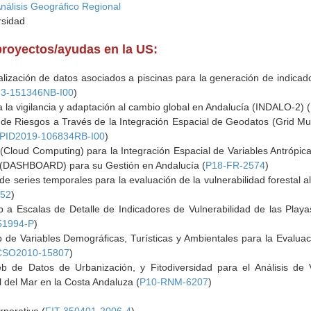
Análisis Geográfico Regional
rsidad
proyectos/ayudas en la US:
alización de datos asociados a piscinas para la generación de indicado
3-151346NB-I00
)
ra la vigilancia y adaptación al cambio global en Andalucía (INDALO-2) (
 de Riesgos a Través de la Integración Espacial de Geodatos (Grid Mu
PID2019-106834RB-I00
)
 (Cloud Computing) para la Integración Espacial de Variables Antrópica
 (DASHBOARD) para su Gestión en Andalucía (
P18-FR-2574
)
 de series temporales para la evaluación de la vulnerabilidad forestal 
552
)
b a Escalas de Detalle de Indicadores de Vulnerabilidad de las Play
51994-P
)
 de Variables Demográficas, Turísticas y Ambientales para la Evaluac
CSO2010-15807
)
eb de Datos de Urbanización, y Fitodiversidad para el Análisis de 
l del Mar en la Costa Andaluza (
P10-RNM-6207
)