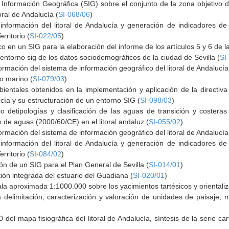
Información Geográfica (SIG) sobre el conjunto de la zona objetivo 
oral de Andalucía (
SI-068/06
)
información del litoral de Andalucía y generación de indicadores d
rritorio (
SI-022/05
)
o en un SIG para la elaboración del informe de los artículos 5 y 6 de l
 entorno sig de los datos sociodemográficos de la ciudad de Sevilla (
SI
ormación del sistema de información geográfico del litoral de Andalucía
o marino (
SI-079/03
)
mbientales obtenidos en la implementación y aplicación de la direct
ucía y su estructuración de un entorno SIG (
SI-098/03
)
o detipologías y clasificación de las aguas de transición y costera
o de aguas (2000/60/CE) en el litoral andaluz (
SI-055/02
)
ormación del sistema de información geográfico del litoral de Andalucía
información del litoral de Andalucía y generación de indicadores d
rritorio (
SI-084/02
)
ón de un SIG para el Plan General de Sevilla (
SI-014/01
)
ión integrada del estuario del Guadiana (
SI-020/01
)
la aproximada 1:1000.000 sobre los yacimientos tartésicos y orientali
 delimitación, caracterización y valoración de unidades de paisaje, 
del mapa fisiográfica del litoral de Andalucía, síntesis de la serie ca