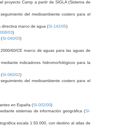
del proyecto Camp a partir de SIGLA (Sistema de
e seguimiento del medioambiente costero para el
a directiva marco de agua (
SI-142/05
)
-008/03
)
 (
SI-040/03
)
iva 2000/60/CE marco de aguas para las aguas de
s mediante indicadores hidromorfológicos para la
 (
SI-060/02
)
e seguimiento del medioambiente costero para el
zantes en España (
SI-002/00
)
mediante sistemas de información geográfica (
SI-
rtográfica escala 1:50.000, con destino al atlas de