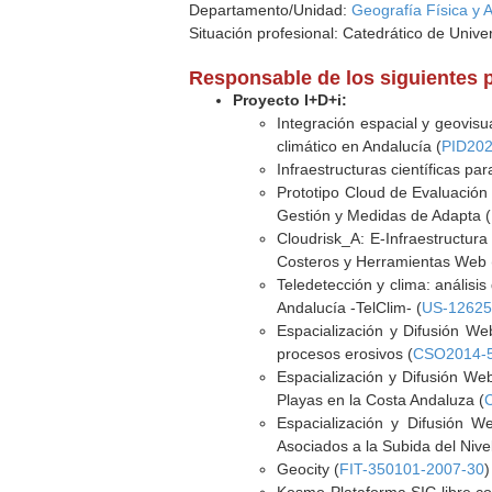
Departamento/Unidad:
Geografía Física y 
Situación profesional: Catedrático de Unive
Responsable de los siguientes 
Proyecto I+D+i:
Integración espacial y geovisu
climático en Andalucía (
PID202
Infraestructuras científicas pa
Prototipo Cloud de Evaluación
Gestión y Medidas de Adapta (
Cloudrisk_A: E-Infraestructura
Costeros y Herramientas Web
Teledetección y clima: análisis
Andalucía -TelClim- (
US-1262
Espacialización y Difusión We
procesos erosivos (
CSO2014-
Espacialización y Difusión Web
Playas en la Costa Andaluza (
Espacialización y Difusión W
Asociados a la Subida del Nive
Geocity (
FIT-350101-2007-30
)