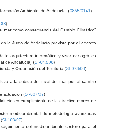
nformación Ambiental de Andalucía. (
0855/0141
)
188
)
l del mar como consecuencia del Cambio Climático"
en la Junta de Andalucía prevista por el decreto
 la arquitectura informática y visor cartográfico
al de Andalucía) (
SI-043/08
)
ienda y Ordanación del Territorio (
SI-073/08
)
luza a la subida del nivel del mar por el cambio
de actuación (
SI-087/07
)
dalucía en cumplimiento de la directiva marco de
 sector medioambiental de metodología avanzadas
 (
SI-103/07
)
e seguimiento del medioambiente costero para el