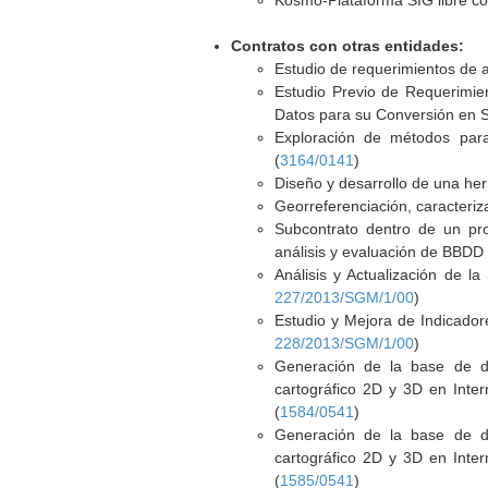
Kosmo-Plataforma SIG libre cor
Contratos con otras entidades:
Estudio de requerimientos de 
Estudio Previo de Requerimie
Datos para su Conversión en S
Exploración de métodos para 
(
3164/0141
)
Diseño y desarrollo de una her
Georreferenciación, caracteriza
Subcontrato dentro de un p
análisis y evaluación de BBDD e
Análisis y Actualización de l
227/2013/SGM/1/00
)
Estudio y Mejora de Indicador
228/2013/SGM/1/00
)
Generación de la base de d
cartográfico 2D y 3D en Inter
(
1584/0541
)
Generación de la base de d
cartográfico 2D y 3D en Inter
(
1585/0541
)