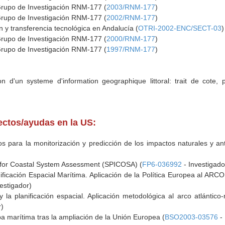
Grupo de Investigación RNM-177 (
2003/RNM-177
)
Grupo de Investigación RNM-177 (
2002/RNM-177
)
n y transferencia tecnológica en Andalucía (
OTRI-2002-ENC/SECT-03
)
Grupo de Investigación RNM-177 (
2000/RNM-177
)
Grupo de Investigación RNM-177 (
1997/RNM-177
)
on d'un systeme d'information geographique littoral: trait de cote
yectos/ayudas en la US:
 para la monitorización y predicción de los impactos naturales y antr
n for Coastal System Assessment (SPICOSA) (
FP6-036992
- Investigado
ficación Espacial Marítima. Aplicación de la Política Europea al ARC
estigador)
y la planificación espacial. Aplicación metodológica al arco atlántic
r)
 marítima tras la ampliación de la Unión Europea (
BSO2003-03576
- 