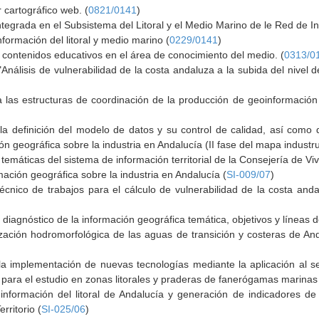
 cartográfico web. (
0821/0141
)
ntegrada en el Subsistema del Litoral y el Medio Marino de le Red de I
formación del litoral y medio marino (
0229/0141
)
 contenidos educativos en el área de conocimiento del medio. (
0313/0
 "Análisis de vulnerabilidad de la costa andaluza a la subida del nive
 las estructuras de coordinación de la producción de geoinformación 
 definición del modelo de datos y su control de calidad, así como de
n geográfica sobre la industria en Andalucía (II fase del mapa industru
 temáticas del sistema de información territorial de la Consejería de Viv
ación geográfica sobre la industria en Andalucía (
SI-009/07
)
écnico de trabajos para el cálculo de vulnerabilidad de la costa anda
 y diagnóstico de la información geográfica temática, objetivos y líneas 
zación hodromorfológica de las aguas de transición y costeras de An
 la implementación de nuevas tecnologías mediante la aplicación al
para el estudio en zonas litorales y praderas de fanerógamas marinas
información del litoral de Andalucía y generación de indicadores d
rritorio (
SI-025/06
)