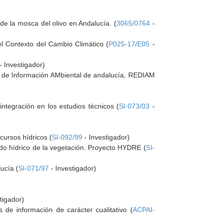
e la mosca del olivo en Andalucía. (
3065/0764
-
l Contexto del Cambio Climático (
P025-17/E05
-
- Investigador)
ED de Información AMbiental de andalucía, REDIAM
 integración en los estudios técnicos (
SI-073/03
-
ursos hídricos (
SI-092/99
- Investigador)
do hídrico de la vegetación. Proyecto HYDRE (
SI-
lucía (
SI-071/97
- Investigador)
tigador)
as de información de carácter cualitativo (
ACPAI-