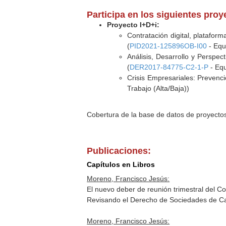
Participa en los siguientes pro
Proyecto I+D+i:
Contratación digital, plataform
(
PID2021-125896OB-I00
- Equi
Análisis, Desarrollo y Perspec
(
DER2017-84775-C2-1-P
- Equ
Crisis Empresariales: Prevenc
Trabajo (Alta/Baja))
Cobertura de la base de datos de proyecto
Publicaciones:
Capítulos en Libros
Moreno, Francisco Jesús:
El nuevo deber de reunión trimestral del C
Revisando el Derecho de Sociedades de Ca
Moreno, Francisco Jesús: