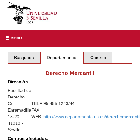
MENU
Búsqueda
Departamentos
Centros
Derecho Mercantil
Dirección:
Facultad de
Derecho
C/
TELF:
95.455.1243/44
Enramadilla
FAX:
18-20
WEB:
http://www.departamento.us.es/derechomercanti
41018 -
Sevilla
Centros afectados: