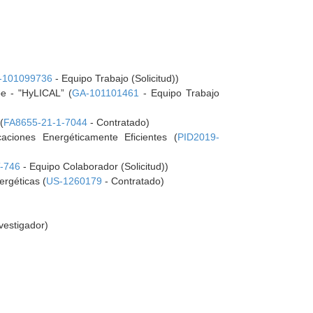
-101099736
- Equipo Trabajo (Solicitud))
pe - "HyLICAL” (
GA-101101461
- Equipo Trabajo
(
FA8655-21-1-7044
- Contratado)
aciones Energéticamente Eficientes (
PID2019-
-746
- Equipo Colaborador (Solicitud))
ergéticas (
US-1260179
- Contratado)
vestigador)