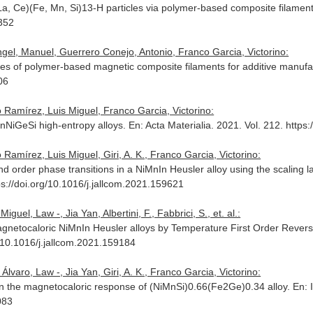
La, Ce)(Fe, Mn, Si)13-H particles via polymer-based composite filamen
1352
Angel, Manuel, Guerrero Conejo, Antonio, Franco Garcia, Victorino:
ties of polymer-based magnetic composite filaments for additive manufa
06
 Ramírez, Luis Miguel, Franco Garcia, Victorino:
nNiGeSi high-entropy alloys.
En: Acta Materialia
. 2021. Vol. 212. https
Ramírez, Luis Miguel, Giri, A. K., Franco Garcia, Victorino:
nd order phase transitions in a NiMnIn Heusler alloy using the scaling l
tps://doi.org/10.1016/j.jallcom.2021.159621
uel, Law -, Jia Yan, Albertini, F., Fabbrici, S., et. al.:
 magnetocaloric NiMnIn Heusler alloys by Temperature First Order Reve
rg/10.1016/j.jallcom.2021.159184
varo, Law -, Jia Yan, Giri, A. K., Franco Garcia, Victorino:
s on the magnetocaloric response of (NiMnSi)0.66(Fe2Ge)0.34 alloy.
En: 
083