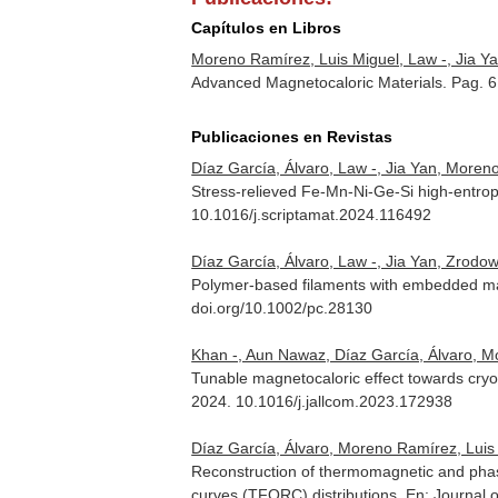
Capítulos en Libros
Moreno Ramírez, Luis Miguel, Law -, Jia Yan
Advanced Magnetocaloric Materials. Pag. 
Publicaciones en Revistas
Díaz García, Álvaro, Law -, Jia Yan, Moreno
Stress-relieved Fe-Mn-Ni-Ge-Si high-entrop
10.1016/j.scriptamat.2024.116492
Díaz García, Álvaro, Law -, Jia Yan, Zrodow
Polymer-based filaments with embedded mag
doi.org/10.1002/pc.28130
Khan -, Aun Nawaz, Díaz García, Álvaro, Mo
Tunable magnetocaloric effect towards cryog
2024. 10.1016/j.jallcom.2023.172938
Díaz García, Álvaro, Moreno Ramírez, Luis Mig
Reconstruction of thermomagnetic and phase 
curves (TFORC) distributions.
En: Journal 