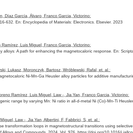
, Díaz García, Álvaro, Franco Garcia, Victorino:
616-632.
En: Encyclopedia of Materials: Electronics
. Elsevier. 2023
 Ramírez, Luis Miguel, Franco Garcia, Victorino:
y alloys: A path for enhancing the magnetocaloric response.
En: Script
ski, Lukasz, Moronczyk, Bartosz, Wróblewski, Rafal, et. al.:
netocaloric Ni-Mn-Ga Heusler alloy particles for additive manufactur
reno Ramírez, Luis Miguel, Law -, Jia Yan, Franco Garcia, Victorino:
enic range by varying Mn: Ni ratio in all-d-metal Ni (Co)-Mn-Ti Heusler
uel, Law -, Jia Yan, Albertini, F, Fabbrici, S, et. al.:
transformation loops in magnetostructural transitions using selective i
of Alloys and Compounds
. 2024. Vol. 976. https://doi.org/10.1016/j.jal