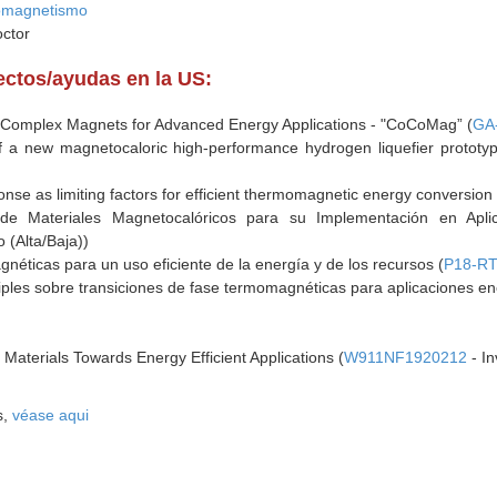
romagnetismo
octor
yectos/ayudas en la US:
y Complex Magnets for Advanced Energy Applications - "CoCoMag” (
GA
f a new magnetocaloric high-performance hydrogen liquefier prototy
nse as limiting factors for efficient thermomagnetic energy conversion 
de Materiales Magnetocalóricos para su Implementación en Aplic
 (Alta/Baja))
néticas para un uso eficiente de la energía y de los recursos (
P18-RT
tiples sobre transiciones de fase termomagnéticas para aplicaciones en
 Materials Towards Energy Efficient Applications (
W911NF1920212
- In
s,
véase aqui