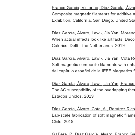
Franco Garcia, Victorino, Díaz García, Álva
Composite magnetic filaments for additive
Exhibition. California, San Diego, United St
Díaz García, Álvaro, Law -, Jia Yan, Moreno
When actual effects look like artifacts: De
Calorics. Delft - the Netherlands. 2019
Díaz García, Álvaro, Law -, Jia Yan, Cota R
Soft magnetic composite filaments with en
del capítulo español de la IEEE Magnetics
Díaz García, Álvaro, Law -, Jia Yan, Franco 
The AC susceptibility of the overlapping t
Estados Unidos. 2019
Díaz García, Álvaro, Cota, A., Ramírez Rico,
Lab-scale fabrication of soft magnetic fil
Chile. 2019
G¿Bara, P., Díaz García, Álvaro, Franco Gar