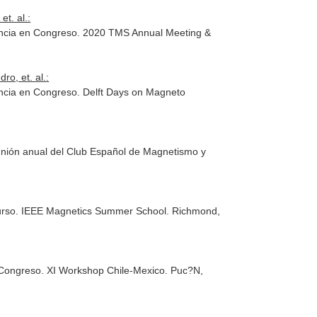
t. al.:
onencia en Congreso. 2020 TMS Annual Meeting &
o, et. al.:
onencia en Congreso. Delft Days on Magneto
eunión anual del Club Español de Magnetismo y
n Curso. IEEE Magnetics Summer School. Richmond,
en Congreso. XI Workshop Chile-Mexico. Puc?N,