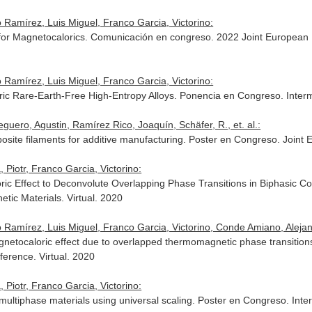
 Ramírez, Luis Miguel, Franco Garcia, Victorino:
 for Magnetocalorics. Comunicación en congreso. 2022 Joint European
 Ramírez, Luis Miguel, Franco Garcia, Victorino:
ric Rare-Earth-Free High-Entropy Alloys. Ponencia en Congreso. Interm
guero, Agustin, Ramírez Rico, Joaquín, Schäfer, R., et. al.:
site filaments for additive manufacturing. Poster en Congreso. Joint
 Piotr, Franco Garcia, Victorino:
ric Effect to Deconvolute Overlapping Phase Transitions in Biphasic 
ic Materials. Virtual. 2020
 Ramírez, Luis Miguel, Franco Garcia, Victorino, Conde Amiano, Alejandr
 magnetocaloric effect due to overlapped thermomagnetic phase transit
erence. Virtual. 2020
 Piotr, Franco Garcia, Victorino:
 multiphase materials using universal scaling. Poster en Congreso. In