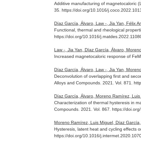
Additive manufacturing of magnetocaloric (
35. https://doi.org/10.1016/j.coco.2022.10
Díaz García, Álvaro, Law -, Jia Yan, Félix 
Functional, thermal and rheological proper
https://doi.org/10.1016/j.matdes.2022.1108
Law -, Jia Yan, Díaz García, Álvaro, Moreno
Increased magnetocaloric response of FeM
Díaz García, Álvaro, Law -, Jia Yan, Moreno 
Deconvolution of overlapping first and seco
Alloys and Compounds
. 2021. Vol. 871. ht
Díaz García, Álvaro, Moreno Ramírez, Luis Mig
Characterization of thermal hysteresis in
Compounds
. 2021. Vol. 867. https://doi.o
Moreno Ramírez, Luis Miguel, Díaz García, Ál
Hysteresis, latent heat and cycling effect
https://doi.org/10.1016/j.intermet.2020.107