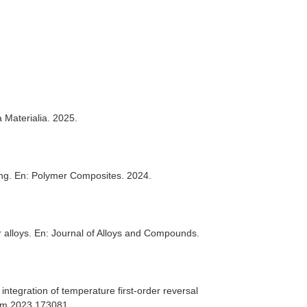
a Materialia
. 2025.
ing.
En: Polymer Composites
. 2024.
 alloys.
En: Journal of Alloys and Compounds
.
ntegration of temperature first-order reversal
lcom.2023.173081