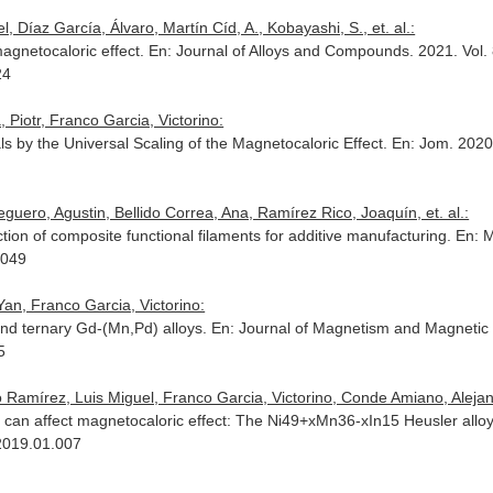
 Díaz García, Álvaro, Martín Cíd, A., Kobayashi, S., et. al.:
agnetocaloric effect.
En: Journal of Alloys and Compounds
. 2021. Vol.
24
 Piotr, Franco Garcia, Victorino:
s by the Universal Scaling of the Magnetocaloric Effect.
En: Jom
. 2020
guero, Agustin, Bellido Correa, Ana, Ramírez Rico, Joaquín, et. al.:
tion of composite functional filaments for additive manufacturing.
En: 
1049
Yan, Franco Garcia, Victorino:
nd ternary Gd-(Mn,Pd) alloys.
En: Journal of Magnetism and Magnetic 
5
 Ramírez, Luis Miguel, Franco Garcia, Victorino, Conde Amiano, Alejandr
 can affect magnetocaloric effect: The Ni49+xMn36-xIn15 Heusler allo
.2019.01.007