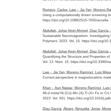
Romero, Carlos, Law -, Jia Yan, Moreno Ram
Using a computationally driven screening 
https://doi.org/10.1088/2515-7655/acce6e
Abdullah, Johar Amin Ahmed, Díaz García, Ál
Sustainable Nanomagnetism: Investigating t
Polymers
. 2023. Vol. 15. https://doi.org/
Abdullah, Johar Amin Ahmed, Díaz García, Ál
Quantifying the Structure and Properties o
Vol. 13. Núm. 15. https://doi.org/10.3390
Law -, Jia Yan, Moreno Ramírez, Luis Miguel
Current perspective in magnetocaloric mate
Khan -, Aun Nawaz, Moreno Ramírez, Luis Mi
All-d-metal Ni (Co)-Mn (X)-Ti (X= Fe or Cr)
2023. Vol. 931. https://doi.org/10.1016/j.j
Díaz García, Álvaro, Revuelta, Jorge, Moren