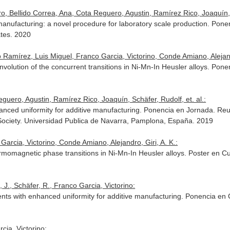
ro, Bellido Correa, Ana, Cota Reguero, Agustin, Ramírez Rico, Joaquín, e
 manufacturing: a novel procedure for laboratory scale production. P
ates. 2020
 Ramírez, Luis Miguel, Franco Garcia, Victorino, Conde Amiano, Alejandr
convolution of the concurrent transitions in Ni-Mn-In Heusler alloys. P
eguero, Agustin, Ramírez Rico, Joaquín, Schäfer, Rudolf, et. al.:
hanced uniformity for additive manufacturing. Ponencia en Jornada. R
 Society. Universidad Publica de Navarra, Pamplona, España. 2019
Garcia, Victorino, Conde Amiano, Alejandro, Giri, A. K.:
hermomagnetic phase transitions in Ni-Mn-In Heusler alloys. Poster e
 J., Schäfer, R., Franco Garcia, Victorino:
aments with enhanced uniformity for additive manufacturing. Ponencia 
cia, Victorino: