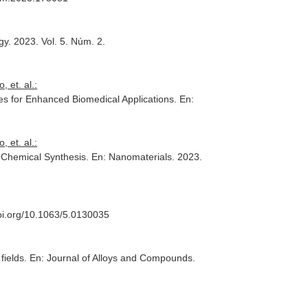
gy
. 2023. Vol. 5. Núm. 2.
 et. al.:
es for Enhanced Biomedical Applications.
En:
 et. al.:
h Chemical Synthesis.
En: Nanomaterials
. 2023.
/doi.org/10.1063/5.0130035
fields.
En: Journal of Alloys and Compounds
.