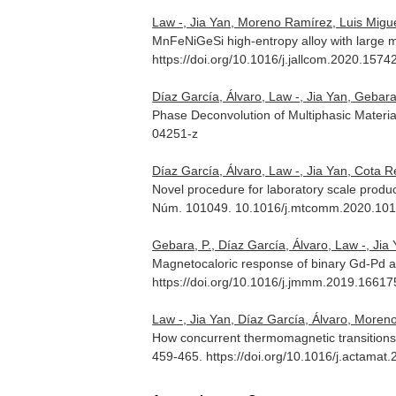
Law -, Jia Yan, Moreno Ramírez, Luis Miguel,
MnFeNiGeSi high-entropy alloy with large m
https://doi.org/10.1016/j.jallcom.2020.1574
Díaz García, Álvaro, Law -, Jia Yan, Gebara,
Phase Deconvolution of Multiphasic Material
04251-z
Díaz García, Álvaro, Law -, Jia Yan, Cota Re
Novel procedure for laboratory scale produc
Núm. 101049. 10.1016/j.mtcomm.2020.10
Gebara, P., Díaz García, Álvaro, Law -, Jia 
Magnetocaloric response of binary Gd-Pd a
https://doi.org/10.1016/j.jmmm.2019.16617
Law -, Jia Yan, Díaz García, Álvaro, Moreno
How concurrent thermomagnetic transitions
459-465. https://doi.org/10.1016/j.actamat