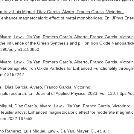
írez, Luis Miguel, Díaz García, Álvaro, Franco Garcia, Victorino:
to enhance magnetocaloric effect of metal monoborides.
En: JPhys Ener
varo, Law -, Jia Yan, Romero García, Alberto, Franco Garcia, Victorino,
he Influence of the Green Synthesis and pH on Iron Oxide Nanoparticl
10.3390/polym15183850
varo, Law -, Jia Yan, Romero García, Alberto, Franco Garcia, Victorino,
f Nanomagnetic Iron Oxide Particles for Enhanced Functionality throug
/nano13152242
, Díaz García, Álvaro, Franco Garcia, Victorino:
rials research.
En: Journal of Applied Physics
. 2023. Vol. 133. https:/
guel, Díaz García, Álvaro, Law -, Jia Yan, Franco Garcia, Victorino:
 Heusler alloys: Enhanced magnetocaloric effect for moderate magnetic 
allcom.2022.167559
o Ramírez, Luis Miguel, Law -, Jia Yan, Mayer, C., et. al.: