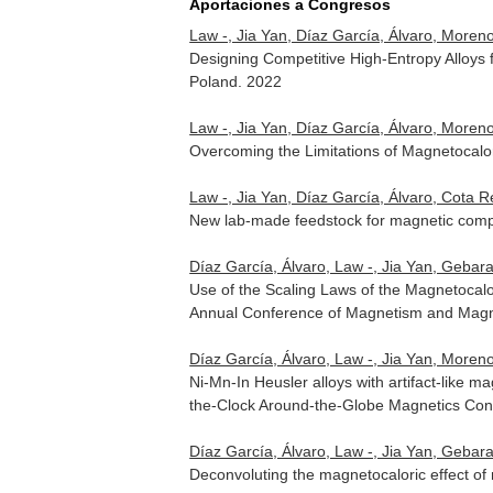
Aportaciones a Congresos
Law -, Jia Yan, Díaz García, Álvaro, Moreno
Designing Competitive High-Entropy Alloys
Poland. 2022
Law -, Jia Yan, Díaz García, Álvaro, Moreno
Overcoming the Limitations of Magnetocalo
Law -, Jia Yan, Díaz García, Álvaro, Cota Re
New lab-made feedstock for magnetic compo
Díaz García, Álvaro, Law -, Jia Yan, Gebara,
Use of the Scaling Laws of the Magnetocalo
Annual Conference of Magnetism and Magnet
Díaz García, Álvaro, Law -, Jia Yan, Moreno
Ni-Mn-In Heusler alloys with artifact-like
the-Clock Around-the-Globe Magnetics Conf
Díaz García, Álvaro, Law -, Jia Yan, Gebara,
Deconvoluting the magnetocaloric effect of