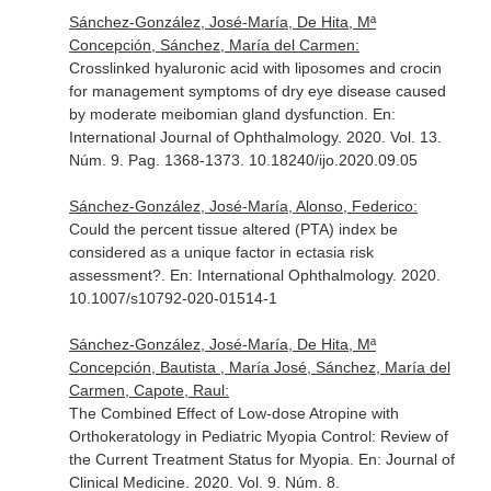
Sánchez-González, José-María, De Hita, Mª
Concepción, Sánchez, María del Carmen:
Crosslinked hyaluronic acid with liposomes and crocin
for management symptoms of dry eye disease caused
by moderate meibomian gland dysfunction.
En:
International Journal of Ophthalmology
. 2020. Vol. 13.
Núm. 9. Pag. 1368-1373. 10.18240/ijo.2020.09.05
Sánchez-González, José-María, Alonso, Federico:
Could the percent tissue altered (PTA) index be
considered as a unique factor in ectasia risk
assessment?.
En: International Ophthalmology
. 2020.
10.1007/s10792-020-01514-1
Sánchez-González, José-María, De Hita, Mª
Concepción, Bautista , María José, Sánchez, María del
Carmen, Capote, Raul:
The Combined Effect of Low-dose Atropine with
Orthokeratology in Pediatric Myopia Control: Review of
the Current Treatment Status for Myopia.
En: Journal of
Clinical Medicine
. 2020. Vol. 9. Núm. 8.