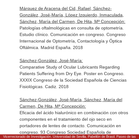
Márquez de Aracena del Cid, Rafael, Sánchez-
González, José-María, López Izquierdo, Inmaculada,
Sánchez, María del Carmen, De Hita, Mª Concepción:
Patologías oftalmológicas en consulta de optometría.
Estudio clínico. Comunicación en congreso. Congreso
Internacional de Optometría, Contactología y Óptica
Oftálmica. Madrid España. 2018
Sánchez-González, José-María:
Comparative Study of Ocular Lubricants Regarding
Patients Suffering from Dry Eye. Poster en Congreso.
XXXIX Congreso de la Sociedad Española de Ciencias
Fisiológicas. Cadiz. 2018
Sánchez-González, José-María, Sánchez, María del
Carmen, De Hita, Mª Concepción:
Eficacia del ácido hialurónico en combinación con otros
componentes en el tratamiento del ojo seco en
portadores de lentes de contacto. Comunicación en
congreso. 93 Congreso Sociedad Española de
Vicerrectorado de Investigación. Universidad de Sevilla. Pabellón de Brasil. Paseo de las
Contactología. Granada, España. 2018