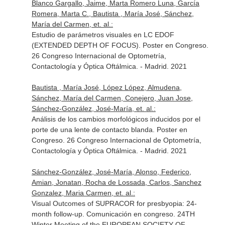
Blanco Gargallo, Jaime, Marta Romero Luna, García
Romera, Marta C., Bautista , María José, Sánchez,
María del Carmen, et. al.:
Estudio de parámetros visuales en LC EDOF
(EXTENDED DEPTH OF FOCUS). Poster en Congreso.
26 Congreso Internacional de Optometría,
Contactología y Óptica Oftálmica. - Madrid. 2021
Bautista , María José, López López, Almudena,
Sánchez, María del Carmen, Conejero, Juan Jose,
Sánchez-González, José-María, et. al.:
Análisis de los cambios morfológicos inducidos por el
porte de una lente de contacto blanda. Poster en
Congreso. 26 Congreso Internacional de Optometría,
Contactología y Óptica Oftálmica. - Madrid. 2021
Sánchez-González, José-María, Alonso, Federico,
Amian, Jonatan, Rocha de Lossada, Carlos, Sanchez
Gonzalez, Maria Carmen, et. al.:
Visual Outcomes of SUPRACOR for presbyopia: 24-
month follow-up. Comunicación en congreso. 24TH
Winter Meeting of the EUROPEAN SOCIETY OF