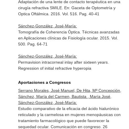
Adaptación de una lente de contacto terapéutica en una
cirugía refractiva SMILE.
En: Gaceta de Optometría y
Optica Oftálmica
. 2016. Vol. 516. Pag. 40-41
Sánchez-González, José-María:
Tomografía de Coherencia Óptica. Técnicas avanzadas
en Aplicaciones clínicas de Fisiología ocular. 2015. Vol.
500. Pag. 64-71
Sánchez-González, José-María:
Permavision intracorneal inlay after sixteen years.
Regression of initial refractive hyperopia
Aportaciones a Congresos
Serrano Morales, José Manuel, De Hita, Mª Concepción,
Sánchez, María del Carmen, Bautista , María José,
Sánchez-González, José-María:
Estudio comparativo de la eficacia del ácido hialurónico
reticulado y la carmelosa en mujeres menopáusicas con
tratamiento farmacológico que puede favorecer la
sequedad ocular. Comunicación en congreso. 26