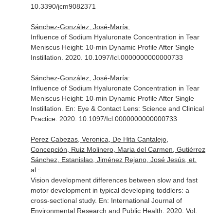
10.3390/jcm9082371
Sánchez-González, José-María:
Influence of Sodium Hyaluronate Concentration in Tear
Meniscus Height: 10-min Dynamic Profile After Single
Instillation. 2020. 10.1097/Icl.0000000000000733
Sánchez-González, José-María:
Influence of Sodium Hyaluronate Concentration in Tear
Meniscus Height: 10-min Dynamic Profile After Single
Instillation.
En: Eye & Contact Lens: Science and Clinical
Practice
. 2020. 10.1097/Icl.0000000000000733
Perez Cabezas, Veronica, De Hita Cantalejo,
Concepción, Ruiz Molinero, Maria del Carmen, Gutiérrez
Sánchez, Estanislao, Jiménez Rejano, José Jesús, et.
al.:
Vision development differences between slow and fast
motor development in typical developing toddlers: a
cross-sectional study.
En: International Journal of
Environmental Research and Public Health
. 2020. Vol.