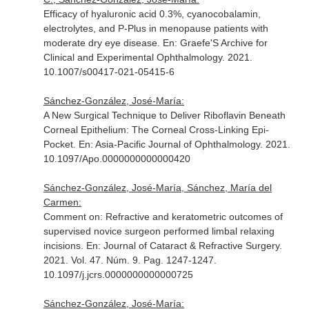
Efficacy of hyaluronic acid 0.3%, cyanocobalamin,
electrolytes, and P-Plus in menopause patients with
moderate dry eye disease.
En: Graefe'S Archive for
Clinical and Experimental Ophthalmology
. 2021.
10.1007/s00417-021-05415-6
Sánchez-González, José-María:
A New Surgical Technique to Deliver Riboflavin Beneath
Corneal Epithelium: The Corneal Cross-Linking Epi-
Pocket.
En: Asia-Pacific Journal of Ophthalmology
. 2021.
10.1097/Apo.0000000000000420
Sánchez-González, José-María, Sánchez, María del
Carmen:
Comment on: Refractive and keratometric outcomes of
supervised novice surgeon performed limbal relaxing
incisions.
En: Journal of Cataract & Refractive Surgery
.
2021. Vol. 47. Núm. 9. Pag. 1247-1247.
10.1097/j.jcrs.0000000000000725
Sánchez-González, José-María: