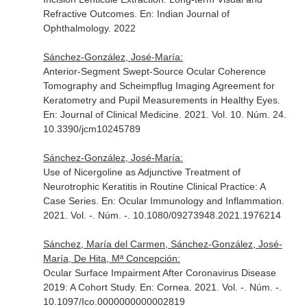
Refractive Outcomes.
En: Indian Journal of
Ophthalmology
. 2022
Sánchez-González, José-María:
Anterior-Segment Swept-Source Ocular Coherence
Tomography and Scheimpflug Imaging Agreement for
Keratometry and Pupil Measurements in Healthy Eyes.
En: Journal of Clinical Medicine
. 2021. Vol. 10. Núm. 24.
10.3390/jcm10245789
Sánchez-González, José-María:
Use of Nicergoline as Adjunctive Treatment of
Neurotrophic Keratitis in Routine Clinical Practice: A
Case Series.
En: Ocular Immunology and Inflammation
.
2021. Vol. -. Núm. -. 10.1080/09273948.2021.1976214
Sánchez, María del Carmen, Sánchez-González, José-
María, De Hita, Mª Concepción:
Ocular Surface Impairment After Coronavirus Disease
2019: A Cohort Study.
En: Cornea
. 2021. Vol. -. Núm. -.
10.1097/Ico.0000000000002819