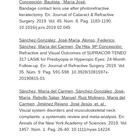
Concepción, Bautista , María José:
Bandage contact lens use after photorefractive
keratectomy.
En: Journal of Cataract & Refractive
Surgery
. 2019. Vol. 45. Núm. 8. Pag. 1183-1190.
10.1016/j.jcrs.2019.02.045
Sánchez-González, José-María, Alonso, Federico,
Sánchez, María del Carmen, De Hita, Mª Concepción:
Refractive and Visual Outcomes of SUPRACOR TENEO
317 LASIK for Presbyopia in Hyperopic Eyes: 24-Month
Follow-up.
En: Journal of Refractive Surgery
. 2019. Vol.
35. Núm. 9. Pag. 591-598. 10.3928/1081597x-
20190815-01
Sánchez, María del Carmen, Sánchez-González, José-
María, Rebollo Salas, Manuel, Ruiz Molinero, Maria del
Carmen, Jiménez Rejano, José Jesús, et. al.:
Visual system disorders and musculoskeletal neck
complaints: a systematic review and meta-analysis.
En:
Annals of the New York Academy of Sciences
. 2019. Vol.
1457. Núm. 1. Pag. 26-40. 10.1111/nyas.14224