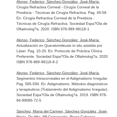
Alonso, Federico, Sánchez-González, José-María:
Cirugía Refractiva Corneal - Cirugía Corneal de la
Presbicia - Técnicas de Cirugía Refractiva. Pag. 49-58.
En: Cirugía Refractiva Corneal de la Presbicia -
Técnicas de Cirugía Refractiva
. Sociedad Espa?Ola de
Oftalmolog?a. 2020. ISBN 978-989-98118-1
Alonso, Federico, Sánchez-González, José-María:
Actualización en Queratomileusis in-situ asistida por
Láser. Pag. 10-20.
En: Protocolo de Práctica Clínica
Preferente
. Sociedad Espa?Ola de Oftalmolog?a. 2020.
ISBN 978-989-98118-8-2
Alonso, Federico, Sánchez-González, José-María:
Segmentos Intracorneales en el Astigmatismo Irregular.
Pag. 585-594.
En: Astigmatismo. Métodos diagnósticos
y terapéuticos (Tratamiento del Astigmatismo Irregular)
.
Sociedad Espa?Ola de Oftalmolog?a. 2019. ISBN 978-
84-89085-72-5
Sánchez, María del Carmen, Sánchez-González, José-
María, De Hita, Mª Concepción, Perez Cabezas,