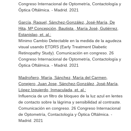
Congreso Internacional de Optometría, Contactología y
Óptica Oftálmica. - Madrid. 2021
García, Raquel, Sánchez-González, José-María, De
Hita, Mª Concepción, Bautista , María José, Gutiérrez,
Estanislao, et. al.:
Mínimo Cambio Detectable en la medida de la agudeza
visual usando ETDRS (Early Treatment Diabetic
Retinopathy Study). Comunicación en congreso. 26
Congreso Internacional de Optometría, Contactología y
Óptica Oftálmica. - Madrid. 2021
Madroñero, María, Sánchez, María del Carmen,
Conejero, Juan Jose, Sánchez-González, José-María,
López Izquierdo, Inmaculada, et. al.:
Influencia de un filtro de bloqueo de la luz azul en lentes
de contacto sobre la lágrima y sensibilidad al contraste.
Comunicación en congreso. 26 Congreso Internacional
de Optometría, Contactología y Óptica Oftálmica. -
Madrid. 2021