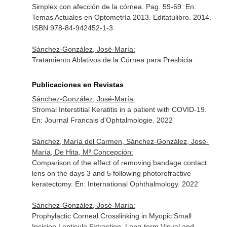
Simplex con afección de la córnea. Pag. 59-69.
En:
Temas Actuales en Optometría 2013
. Editatulibro. 2014.
ISBN 978-84-942452-1-3
Sánchez-González, José-María:
Tratamiento Ablativos de la Córnea para Presbicia
Publicaciones en Revistas
Sánchez-González, José-María:
Stromal Interstitial Keratitis in a patient with COVID-19.
En: Journal Francais d'Ophtalmologie
. 2022
Sánchez, María del Carmen, Sánchez-González, José-
María, De Hita, Mª Concepción:
Comparison of the effect of removing bandage contact
lens on the days 3 and 5 following photorefractive
keratectomy.
En: International Ophthalmology
. 2022
Sánchez-González, José-María:
Prophylactic Corneal Crosslinking in Myopic Small
Incision Lenticule Extraction. Long-term Visual and