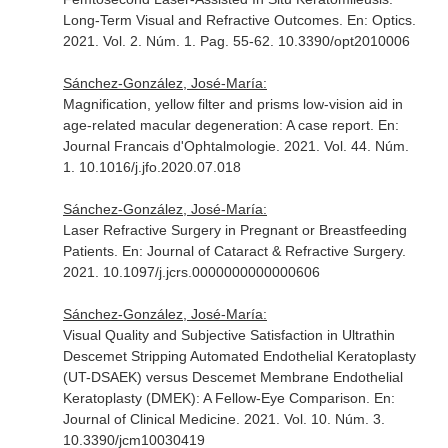
Long-Term Visual and Refractive Outcomes.
En: Optics
.
2021. Vol. 2. Núm. 1. Pag. 55-62. 10.3390/opt2010006
Sánchez-González, José-María:
Magnification, yellow filter and prisms low-vision aid in
age-related macular degeneration: A case report.
En:
Journal Francais d'Ophtalmologie
. 2021. Vol. 44. Núm.
1. 10.1016/j.jfo.2020.07.018
Sánchez-González, José-María:
Laser Refractive Surgery in Pregnant or Breastfeeding
Patients.
En: Journal of Cataract & Refractive Surgery
.
2021. 10.1097/j.jcrs.0000000000000606
Sánchez-González, José-María:
Visual Quality and Subjective Satisfaction in Ultrathin
Descemet Stripping Automated Endothelial Keratoplasty
(UT-DSAEK) versus Descemet Membrane Endothelial
Keratoplasty (DMEK): A Fellow-Eye Comparison.
En:
Journal of Clinical Medicine
. 2021. Vol. 10. Núm. 3.
10.3390/jcm10030419