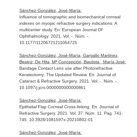
Sánchez-González, José-María:
Influence of tomographic and biomechanical corneal
indexes on myopic refractive surgery indications: A
multicenter study.
En: European Journal Of
Ophthalmology
. 2021. Vol. -. Núm. -.
10.1177/11206721211054725
Sánchez-González, José-María, Gargallo Martinez,
Beatriz, De Hita, Mª Concepción, Bautista , María José:
Bandage Contact Lens use after Photorefractive
Keratectomy: The Updated Review.
En: Journal of
Cataract & Refractive Surgery
. 2021. Vol. -. Núm. -.
10.1097/j.jcrs.0000000000000861
Sánchez-González, José-María:
Epithelial Flap Corneal Cross-linking.
En: Journal of
Refractive Surgery
. 2021. Vol. 37. Núm. 11. Pag. 741-
745. 10.3928/1081597x-20210802-01
Sánchez-González, José-María: