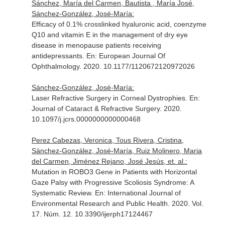
Sánchez, María del Carmen, Bautista , María José,
Sánchez-González, José-María:
Efficacy of 0.1% crosslinked hyaluronic acid, coenzyme
Q10 and vitamin E in the management of dry eye
disease in menopause patients receiving
antidepressants.
En: European Journal Of
Ophthalmology
. 2020. 10.1177/1120672120972026
Sánchez-González, José-María:
Laser Refractive Surgery in Corneal Dystrophies.
En:
Journal of Cataract & Refractive Surgery
. 2020.
10.1097/j.jcrs.0000000000000468
Perez Cabezas, Veronica, Tous Rivera, Cristina,
Sánchez-González, José-María, Ruiz Molinero, Maria
del Carmen, Jiménez Rejano, José Jesús, et. al.:
Mutation in ROBO3 Gene in Patients with Horizontal
Gaze Palsy with Progressive Scoliosis Syndrome: A
Systematic Review.
En: International Journal of
Environmental Research and Public Health
. 2020. Vol.
17. Núm. 12. 10.3390/ijerph17124467