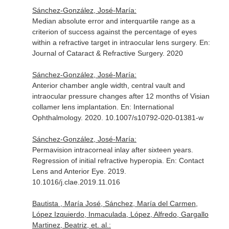
Sánchez-González, José-María:
Median absolute error and interquartile range as a
criterion of success against the percentage of eyes
within a refractive target in intraocular lens surgery.
En:
Journal of Cataract & Refractive Surgery
. 2020
Sánchez-González, José-María:
Anterior chamber angle width, central vault and
intraocular pressure changes after 12 months of Visian
collamer lens implantation.
En: International
Ophthalmology
. 2020. 10.1007/s10792-020-01381-w
Sánchez-González, José-María:
Permavision intracorneal inlay after sixteen years.
Regression of initial refractive hyperopia.
En: Contact
Lens and Anterior Eye
. 2019.
10.1016/j.clae.2019.11.016
Bautista , María José, Sánchez, María del Carmen,
López Izquierdo, Inmaculada, López, Alfredo, Gargallo
Martinez, Beatriz, et. al.: