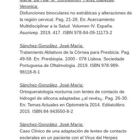
Veronica:
Disfunciones binoculares no estrábicas y alteraciones de
la región cervical. Pag. 21-28.
En: Acercamiento
Multidisciplinar a la Salud. Volumen IV
. España.
Asunivep. 2019. 417. ISBN 978-84-09-11173-2
Sánchez-González, José-María:
Tratamiento Ablativos de la Córnea para Presbicia. Pag.
49-58.
En: Presbiopia
. 1000 - 078 Lisboa. Sociedade
Portuguesa de Oftalmologia. 2019. ISBN 978-989-
98118-8-1
Sánchez-González, José-María:
Ortoqueratología nocturna con lentes de contacto de
hidrogel de silicona adaptadas ¿al revés¿. Pag. 26-30.
En: Temas Actuales en Optometría 2014
. Editatulibro.
2015. ISBN 84-943550-8-2
Sánchez-González, José-María:
Caso Clínico de una adaptación de lentes de contacto
esclerales en un paciente con el Virus del Herpes