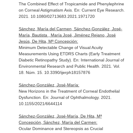
The Combined Effect of Tropicamide and Phenylephrine
on Corneal Astigmatism Axis.
En: Current Eye Research
.
2021. 10.1080/02713683.2021.1971720
Sánchez, María del Carmen, Sánchez-González, José-
María, Bautista , María José, Jiménez Rejano, José
Jesús, De Hita, Mª Concepción:
Minimum Detectable Change of Visual Acuity
Measurements Using ETDRS Charts (Early Treatment
Diabetic Retinopathy Study).
En: International Journal of
Environmental Research and Public Health
. 2021. Vol.
18. Núm. 15. 10.3390/ijerph18157876
Sánchez-González, José-María:
New Horizons in the Treatment of Corneal Endothelial
Dysfunction.
En: Journal of Ophthalmology
. 2021.
10.1155/2021/6644114
Sánchez-González, José-María, De Hita, Mª
Concepción, Sánchez, María del Carmen:
Ocular Dominance and Stereopsis as Crucial