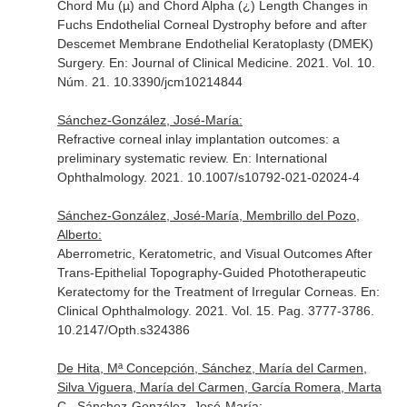
Chord Mu (µ) and Chord Alpha (¿) Length Changes in
Fuchs Endothelial Corneal Dystrophy before and after
Descemet Membrane Endothelial Keratoplasty (DMEK)
Surgery.
En: Journal of Clinical Medicine
. 2021. Vol. 10.
Núm. 21. 10.3390/jcm10214844
Sánchez-González, José-María:
Refractive corneal inlay implantation outcomes: a
preliminary systematic review.
En: International
Ophthalmology
. 2021. 10.1007/s10792-021-02024-4
Sánchez-González, José-María, Membrillo del Pozo,
Alberto:
Aberrometric, Keratometric, and Visual Outcomes After
Trans-Epithelial Topography-Guided Phototherapeutic
Keratectomy for the Treatment of Irregular Corneas.
En:
Clinical Ophthalmology
. 2021. Vol. 15. Pag. 3777-3786.
10.2147/Opth.s324386
De Hita, Mª Concepción, Sánchez, María del Carmen,
Silva Viguera, María del Carmen, García Romera, Marta
C., Sánchez-González, José-María: