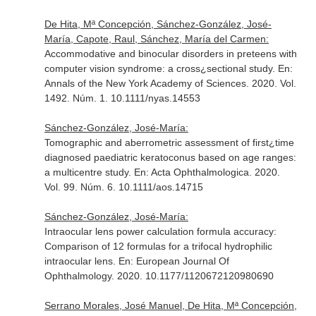
De Hita, Mª Concepción, Sánchez-González, José-
María, Capote, Raul, Sánchez, María del Carmen:
Accommodative and binocular disorders in preteens with
computer vision syndrome: a cross¿sectional study.
En:
Annals of the New York Academy of Sciences
. 2020. Vol.
1492. Núm. 1. 10.1111/nyas.14553
Sánchez-González, José-María:
Tomographic and aberrometric assessment of first¿time
diagnosed paediatric keratoconus based on age ranges:
a multicentre study.
En: Acta Ophthalmologica
. 2020.
Vol. 99. Núm. 6. 10.1111/aos.14715
Sánchez-González, José-María:
Intraocular lens power calculation formula accuracy:
Comparison of 12 formulas for a trifocal hydrophilic
intraocular lens.
En: European Journal Of
Ophthalmology
. 2020. 10.1177/1120672120980690
Serrano Morales, José Manuel, De Hita, Mª Concepción,