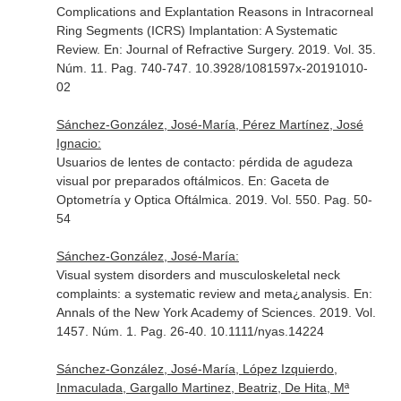
Complications and Explantation Reasons in Intracorneal
Ring Segments (ICRS) Implantation: A Systematic
Review.
En: Journal of Refractive Surgery
. 2019. Vol. 35.
Núm. 11. Pag. 740-747. 10.3928/1081597x-20191010-
02
Sánchez-González, José-María, Pérez Martínez, José
Ignacio:
Usuarios de lentes de contacto: pérdida de agudeza
visual por preparados oftálmicos.
En: Gaceta de
Optometría y Optica Oftálmica
. 2019. Vol. 550. Pag. 50-
54
Sánchez-González, José-María:
Visual system disorders and musculoskeletal neck
complaints: a systematic review and meta¿analysis.
En:
Annals of the New York Academy of Sciences
. 2019. Vol.
1457. Núm. 1. Pag. 26-40. 10.1111/nyas.14224
Sánchez-González, José-María, López Izquierdo,
Inmaculada, Gargallo Martinez, Beatriz, De Hita, Mª