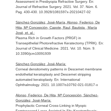
Assessment in Presbyopia Refractive Surgery.
En:
Journal of Refractive Surgery
. 2021. Vol. 37. Núm. 6.
Pag. 430-430. 10.3928/1081597x-20210427-02
Sánchez-González, José-María, Alonso, Federico, De
Hita, Mª Concepción, Capote, Raul, Bautista , María
José, et. al.:
Plasma Rich in Growth Factors (PRGF) in
Transepithelial Photorefractive Keratectomy (TPRK).
En:
Journal of Clinical Medicine
. 2021. Vol. 10. Núm. 9.
10.3390/jcm10091939
Sánchez-González, José-María:
Corneal densitometry patterns in Descemet membrane
endothelial keratoplasty and Descemet stripping
automated keratoplasty.
En: International
Ophthalmology
. 2021. 10.1007/s10792-021-01817-x
Alonso, Federico, De Hita, Mª Concepción, Sánchez-
González, José-María:
Prophylactic Corneal Cross-Linking in Myopic
Femtosecond Laser-Assisted In Situ Keratomileusis: