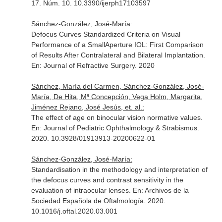
17. Núm. 10. 10.3390/ijerph17103597
Sánchez-González, José-María:
Defocus Curves Standardized Criteria on Visual
Performance of a SmallAperture IOL: First Comparison
of Results After Contralateral and Bilateral Implantation.
En: Journal of Refractive Surgery
. 2020
Sánchez, María del Carmen, Sánchez-González, José-
María, De Hita, Mª Concepción, Vega Holm, Margarita,
Jiménez Rejano, José Jesús, et. al.:
The effect of age on binocular vision normative values.
En: Journal of Pediatric Ophthalmology & Strabismus
.
2020. 10.3928/01913913-20200622-01
Sánchez-González, José-María:
Standardisation in the methodology and interpretation of
the defocus curves and contrast sensitivity in the
evaluation of intraocular lenses.
En: Archivos de la
Sociedad Española de Oftalmología
. 2020.
10.1016/j.oftal.2020.03.001