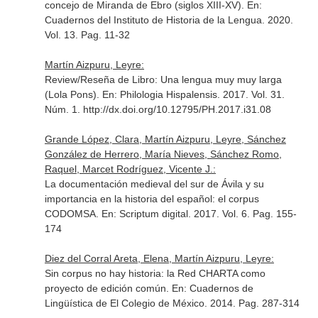
concejo de Miranda de Ebro (siglos XIII-XV).
En:
Cuadernos del Instituto de Historia de la Lengua
. 2020.
Vol. 13. Pag. 11-32
Martín Aizpuru, Leyre:
Review/Reseña de Libro: Una lengua muy muy larga
(Lola Pons).
En: Philologia Hispalensis
. 2017. Vol. 31.
Núm. 1. http://dx.doi.org/10.12795/PH.2017.i31.08
Grande López, Clara, Martín Aizpuru, Leyre, Sánchez
González de Herrero, María Nieves, Sánchez Romo,
Raquel, Marcet Rodríguez, Vicente J.:
La documentación medieval del sur de Ávila y su
importancia en la historia del español: el corpus
CODOMSA.
En: Scriptum digital
. 2017. Vol. 6. Pag. 155-
174
Diez del Corral Areta, Elena, Martín Aizpuru, Leyre:
Sin corpus no hay historia: la Red CHARTA como
proyecto de edición común.
En: Cuadernos de
Lingüística de El Colegio de México
. 2014. Pag. 287-314