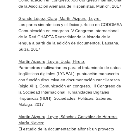
Comunicación en congreso. XXI Congreso Internacional
de la Asociación Alemana de Hispanistas. Múnich. 2017
Grande López, Clara, Martín Aizpuru, Leyre:
Los pares sinonímicos y el léxico jurídico en CODOMSA.
Comunicación en congreso. V Congreso Internacional
de la Red CHARTA Reescribiendo la historia de la
lengua a partir de la edición de documentos. Lausana,
Suiza. 2017
Martín Aizpuru, Leyre, Ueda, Hiroto:
Parámetros multivariantes para el tratamiento de datos
lingüísticos digitales (LYNEAL): puntuación manuscrita
con función discursiva en documentación cancilleresca
(siglo XIII). Comunicación en congreso. III Congreso de
la Sociedad Internacional Humanidades Digitales
Hispánicas (HDH), Sociedades, Políticas, Saberes.
Málaga. 2017
Martín Aizpuru, Leyre, Sánchez González de Herrero,
María Nieves:
El estudio de la documentación alfonsí: un proyecto