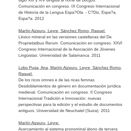
siglo XIII y XIV dirigida al norte de Burgos.
Comunicación en congreso. IX Congreso Internacional
de Historia de la Lengua Espa?Ola. - C?Diz, Espa?a,
Espa?a. 2012
Martín Aizpuru, Leyre, Sánchez Romo, Raquel:
Léxico mineral en las versiones castellanas del De
Proprietatibus Rerum. Comunicación en congreso. XXVI
Congreso Internacional de la Asociación de Jóvenes
Lingüistas. Universidad de Salamanca. 2011
Lobo Puga, Ana, Martín Aizpuru, Leyre, Sánchez Romo,
Raquel:
De los ricos omnes e de las ricas femnas.
Desdoblamientos de género en documentación jurídica
medieval. Comunicación en congreso. II Congreso
Internacional Tradición e Innovación: nuevas
perspectivas para la edición y el estudio de documentos
antiguos. Universidad de Neuchatel (Suiza). 2011
Martín Aizpuru, Leyre:
Acercamiento al sistema pronominal átono de tercera