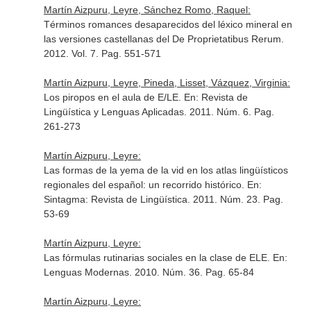
Martín Aizpuru, Leyre, Sánchez Romo, Raquel:
Términos romances desaparecidos del léxico mineral en
las versiones castellanas del De Proprietatibus Rerum.
2012. Vol. 7. Pag. 551-571
Martín Aizpuru, Leyre, Pineda, Lisset, Vázquez, Virginia:
Los piropos en el aula de E/LE.
En: Revista de
Lingüística y Lenguas Aplicadas
. 2011. Núm. 6. Pag.
261-273
Martín Aizpuru, Leyre:
Las formas de la yema de la vid en los atlas lingüísticos
regionales del español: un recorrido histórico.
En:
Sintagma: Revista de Lingüística
. 2011. Núm. 23. Pag.
53-69
Martín Aizpuru, Leyre:
Las fórmulas rutinarias sociales en la clase de ELE.
En:
Lenguas Modernas
. 2010. Núm. 36. Pag. 65-84
Martín Aizpuru, Leyre: