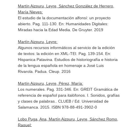
Martín Aizpuru, Leyre, Sánchez González de Herrero,
María Nieves:
El estudio de la documentación alfonsí: un proyecto
abierto. Pag. 111-130.
En: Humanidades Digitales:
Miradas hacia la Edad Media
. De Gruyter. 2019
Martín Aizpuru, Leyre:
Algunos recursos informáticos al servicio de la edición
de textos: la edición en XML-TEI. Pag. 139-154.
En:
Hispanica Patavina. Estudios de historiografía e historia
de la lengua española en homenaje a José Luis
Rivarola
. Padua. Cleup. 2016
Martín Aizpuru, Leyre, Pérez, María:
Los numerales. Pag. 331-346.
En: GREIT Gramática de
referencia de español para italófonos. I. Sonidos, grafías
y clases de palabras.
. CLUEB / Ed. Universidad de
Salamanca. 2015. ISBN 978-88-491-3902-0
Lobo Puga, Ana, Martín Aizpuru, Leyre, Sánchez Romo,
Raquel: