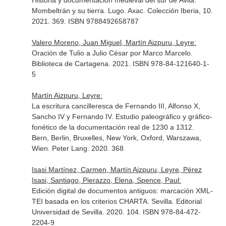
Historia y documentación medieval del sur de Ávila.
Mombeltrán y su tierra. Lugo. Axac. Colección Iberia, 10.
2021. 369. ISBN 9788492658787
Valero Moreno, Juan Miguel, Martín Aizpuru, Leyre:
Oración de Tulio a Julio César por Marco Marcelo.
Biblioteca de Cartagena. 2021. ISBN 978-84-121640-1-
5
Martín Aizpuru, Leyre:
La escritura cancilleresca de Fernando III, Alfonso X,
Sancho IV y Fernando IV. Estudio paleográfico y gráfico-
fonético de la documentación real de 1230 a 1312.
Bern, Berlin, Bruxelles, New York, Oxford, Warszawa,
Wien. Peter Lang. 2020. 368
Isasi Martínez, Carmen, Martín Aizpuru, Leyre, Pérez
Isasi, Santiago, Pierazzo, Elena, Spence, Paul:
Edición digital de documentos antiguos: marcación XML-
TEI basada en los criterios CHARTA. Sevilla. Editorial
Universidad de Sevilla. 2020. 104. ISBN 978-84-472-
2204-9