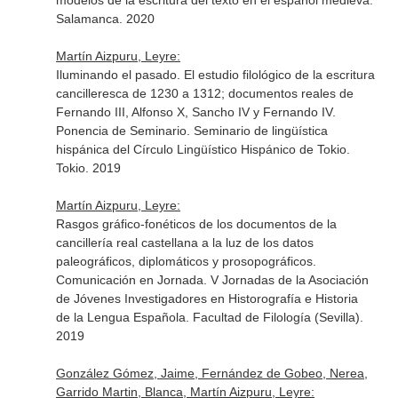
modelos de la escritura del texto en el español medieva.
Salamanca. 2020
Martín Aizpuru, Leyre:
Iluminando el pasado. El estudio filológico de la escritura
cancilleresca de 1230 a 1312; documentos reales de
Fernando III, Alfonso X, Sancho IV y Fernando IV.
Ponencia de Seminario. Seminario de lingüística
hispánica del Círculo Lingüístico Hispánico de Tokio.
Tokio. 2019
Martín Aizpuru, Leyre:
Rasgos gráfico-fonéticos de los documentos de la
cancillería real castellana a la luz de los datos
paleográficos, diplomáticos y prosopográficos.
Comunicación en Jornada. V Jornadas de la Asociación
de Jóvenes Investigadores en Historografía e Historia
de la Lengua Española. Facultad de Filología (Sevilla).
2019
González Gómez, Jaime, Fernández de Gobeo, Nerea,
Garrido Martin, Blanca, Martín Aizpuru, Leyre: