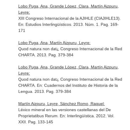
Lobo Puga, Ana, Grande López, Clara, Martín Aizpuru,
Leyre:
XIII Congreso Internacional de la AJIHLE (CIAJIHLE13).
En: Estudios Interlingüísticos
. 2013. Núm. 1. Pag. 169-
171
Lobo Puga, Ana, Martín Aizpuru, Leyre:
Quod natura non dat¿ Congreso Internacional de la Red
CHARTA. 2013. Pag. 379-384
Lobo Puga, Ana, Grande López, Clara, Martín Aizpuru,
Leyre:
Quod natura non dat¿ Congreso Internacional de la Red
CHARTA.
En: Cuadernos del Instituto de Historia de la
Lengua
. 2013. Pag. 379-384
Martín Aizpuru, Leyre, Sánchez Romo, Raquel:
Léxico mineral en las versiones castellanas del De
Proprietatibus Rerum.
En: Interlingüística
. 2012. Vol.
XXII. Pag. 133-145