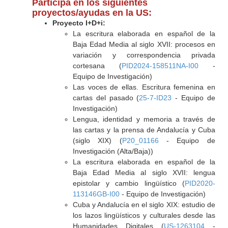
Participa en los siguientes
proyectos/ayudas en la US:
Proyecto I+D+i:
La escritura elaborada en español de la
Baja Edad Media al siglo XVII: procesos en
variación y correspondencia privada
cortesana (
PID2024-158511NA-I00
-
Equipo de Investigación)
Las voces de ellas. Escritura femenina en
cartas del pasado (
25-7-ID23
- Equipo de
Investigación)
Lengua, identidad y memoria a través de
las cartas y la prensa de Andalucía y Cuba
(siglo XIX) (
P20_01166
- Equipo de
Investigación (Alta/Baja))
La escritura elaborada en español de la
Baja Edad Media al siglo XVII: lengua
epistolar y cambio lingüístico (
PID2020-
113146GB-I00
- Equipo de Investigación)
Cuba y Andalucía en el siglo XIX: estudio de
los lazos lingüísticos y culturales desde las
Humanidades Digitales (
US-1263104
-