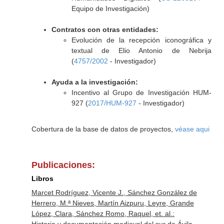
Equipo de Investigación)
Contratos con otras entidades:
Evolución de la recepción iconográfica y
textual de Elio Antonio de Nebrija
(
4757/2002
- Investigador)
Ayuda a la investigación:
Incentivo al Grupo de Investigación HUM-
927 (
2017/HUM-927
- Investigador)
Cobertura de la base de datos de proyectos,
véase aqui
Publicaciones:
Libros
Marcet Rodríguez, Vicente J., Sánchez González de
Herrero, M.ª Nieves, Martín Aizpuru, Leyre, Grande
López, Clara, Sánchez Romo, Raquel, et. al.: