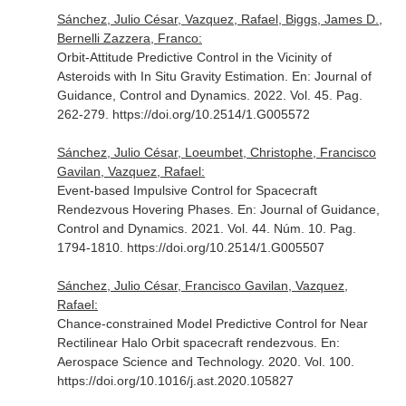
Sánchez, Julio César, Vazquez, Rafael, Biggs, James D.,
Bernelli Zazzera, Franco:
Orbit-Attitude Predictive Control in the Vicinity of
Asteroids with In Situ Gravity Estimation.
En: Journal of
Guidance, Control and Dynamics
. 2022. Vol. 45. Pag.
262-279. https://doi.org/10.2514/1.G005572
Sánchez, Julio César, Loeumbet, Christophe, Francisco
Gavilan, Vazquez, Rafael:
Event-based Impulsive Control for Spacecraft
Rendezvous Hovering Phases.
En: Journal of Guidance,
Control and Dynamics
. 2021. Vol. 44. Núm. 10. Pag.
1794-1810. https://doi.org/10.2514/1.G005507
Sánchez, Julio César, Francisco Gavilan, Vazquez,
Rafael:
Chance-constrained Model Predictive Control for Near
Rectilinear Halo Orbit spacecraft rendezvous.
En:
Aerospace Science and Technology
. 2020. Vol. 100.
https://doi.org/10.1016/j.ast.2020.105827