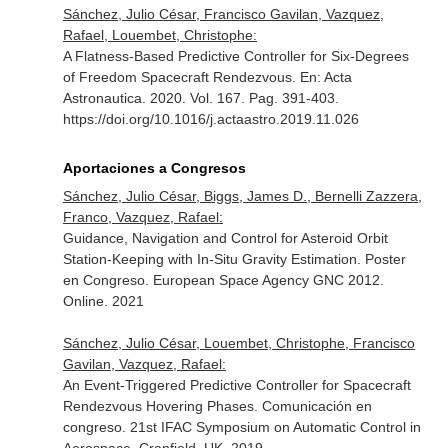
Sánchez, Julio César, Francisco Gavilan, Vazquez,
Rafael, Louembet, Christophe:
A Flatness-Based Predictive Controller for Six-Degrees
of Freedom Spacecraft Rendezvous.
En: Acta
Astronautica
. 2020. Vol. 167. Pag. 391-403.
https://doi.org/10.1016/j.actaastro.2019.11.026
Aportaciones a Congresos
Sánchez, Julio César, Biggs, James D., Bernelli Zazzera,
Franco, Vazquez, Rafael:
Guidance, Navigation and Control for Asteroid Orbit
Station-Keeping with In-Situ Gravity Estimation. Poster
en Congreso. European Space Agency GNC 2012.
Online. 2021
Sánchez, Julio César, Louembet, Christophe, Francisco
Gavilan, Vazquez, Rafael:
An Event-Triggered Predictive Controller for Spacecraft
Rendezvous Hovering Phases. Comunicación en
congreso. 21st IFAC Symposium on Automatic Control in