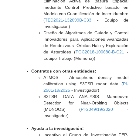
Eliminación Activa de Basura Espacial
mediante Control Predictivo basado en
Modelo con Cuantificación de Incertidumbre
(
TED2021-132099B-C33
- Equipo de
Investigación)
Diseño de Algoritmos de Guiado y Control
Innovadores para Aplicaciones Avanzadas
de Rendezvous: Órbitas Halo y Exploración
de Asteroides (
PGC2018-100680-B-C21
-
Equipo Trabajo (Memoria))
Contratos con otras entidades:
ATMOS - Atmospheric density model
calibration using S3TSR radar data (
PI-
2581/19/2025
- Investigador)
S3TSR DATA ANALYSIS- Manoeuvre
Detection for Near-Orbiting Objects
(MDNOOS) (
PI-2049/19/2020
-
Investigador)
Ayuda a la investigación:
Incentivo al Grupo de Investigación TEP-