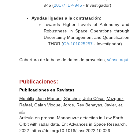
945 (
2017/TEP-945
- Investigador)
Ayudas ligadas a la contratación:
Towards Higher Levels of Autonomy and
Robustness in Space Operations through
Uncertainty Management and Quantification
—THOR (
GA-101025257
- Investigador)
Cobertura de la base de datos de proyectos,
véase aqui
Publicaciones:
Publicaciones en Revistas
Montilla, Jose Manuel, Sánchez, Julio César, Vazquez,
Rafael, Galan Vioque, Jorge, Rey Benayas, Javier, et.
al.:
Articulo en prensa: Manoeuvre detection in Low Earth
Orbit with radar data.
En: Advances in Space Research
.
2022. https://doi.org/10.1016/j.asr.2022.10.026