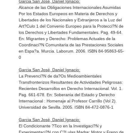
Garcia San José, Daniel Ignacio:
Alcance de las Obligaciones Internacionales Asumidas
Por los Estados Europeos en Materia de Derechos y
Libertades de los Nacionales y Extranjeros a la Luz del
Art?Culo 1 del Convenio Europeo para la Protecci?N de
los Derechos y Libertades Fundamentales. Pag. 49-64.
En: Migrantes y Derecho: Problemas Actuales de la
Coordinaci?N Comunitaria de las Prestaciones Sociales
en Espa?a
. Murcia. Laborum. 2006. ISBN 84-95863-65-
0
Garcia San José, Daniel Ignacio:
La Prevenci?N de da?Os Medioambientales
Transfronterizos Resultantes de Actividades Peligrosas:
Recientes Desarrollos en Derecho Internacional. Vol. 1.
Pag. 661-678.
En: Soberania del Estado y Derecho
Internacional : Homenaje al Profesor Carrillo (Vol 2)
.
Universidad de Sevilla. 2005. ISBN 84-472-0876-1
Garcia San José, Daniel Ignacio:
El Condicionante ?Tico en la Investigaci?N y
Experimentaci?N con C?Lulas Madre: Motor y Freno de