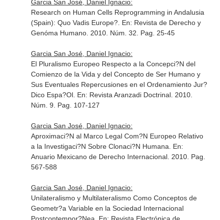
Garcia San José, Daniel Ignacio:
Research on Human Cells Reprogramming in Andalusia
(Spain): Quo Vadis Europe?.
En: Revista de Derecho y
Genóma Humano
. 2010. Núm. 32. Pag. 25-45
Garcia San José, Daniel Ignacio:
El Pluralismo Europeo Respecto a la Concepci?N del
Comienzo de la Vida y del Concepto de Ser Humano y
Sus Eventuales Repercusiones en el Ordenamiento Jur?
Dico Espa?Ol.
En: Revista Aranzadi Doctrinal
. 2010.
Núm. 9. Pag. 107-127
Garcia San José, Daniel Ignacio:
Aproximaci?N al Marco Legal Com?N Europeo Relativo
a la Investigaci?N Sobre Clonaci?N Humana.
En:
Anuario Mexicano de Derecho Internacional
. 2010. Pag.
567-588
Garcia San José, Daniel Ignacio:
Unilateralismo y Multilateralismo Como Conceptos de
Geometr?a Variable en la Sociedad Internacional
Postcontempor?Nea.
En: Revista Electrónica de