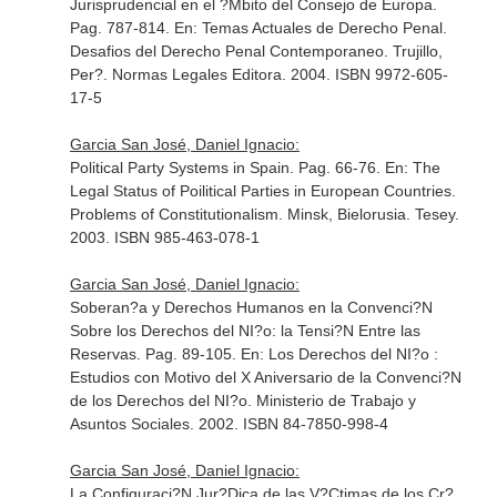
Jurisprudencial en el ?Mbito del Consejo de Europa.
Pag. 787-814.
En: Temas Actuales de Derecho Penal.
Desafios del Derecho Penal Contemporaneo
. Trujillo,
Per?. Normas Legales Editora. 2004. ISBN 9972-605-
17-5
Garcia San José, Daniel Ignacio:
Political Party Systems in Spain. Pag. 66-76.
En: The
Legal Status of Poilitical Parties in European Countries.
Problems of Constitutionalism
. Minsk, Bielorusia. Tesey.
2003. ISBN 985-463-078-1
Garcia San José, Daniel Ignacio:
Soberan?a y Derechos Humanos en la Convenci?N
Sobre los Derechos del NI?o: la Tensi?N Entre las
Reservas. Pag. 89-105.
En: Los Derechos del NI?o :
Estudios con Motivo del X Aniversario de la Convenci?N
de los Derechos del NI?o
. Ministerio de Trabajo y
Asuntos Sociales. 2002. ISBN 84-7850-998-4
Garcia San José, Daniel Ignacio:
La Configuraci?N Jur?Dica de las V?Ctimas de los Cr?