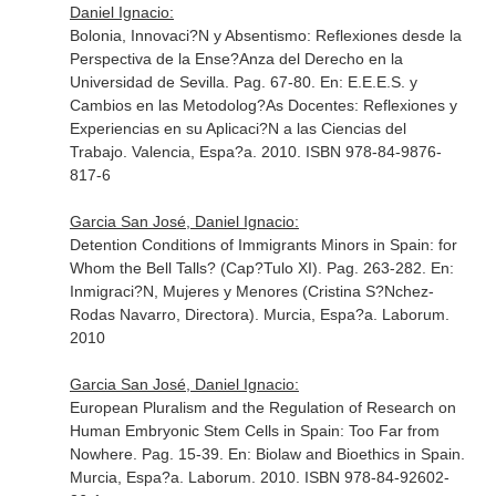
Daniel Ignacio:
Bolonia, Innovaci?N y Absentismo: Reflexiones desde la
Perspectiva de la Ense?Anza del Derecho en la
Universidad de Sevilla. Pag. 67-80.
En: E.E.E.S. y
Cambios en las Metodolog?As Docentes: Reflexiones y
Experiencias en su Aplicaci?N a las Ciencias del
Trabajo
. Valencia, Espa?a. 2010. ISBN 978-84-9876-
817-6
Garcia San José, Daniel Ignacio:
Detention Conditions of Immigrants Minors in Spain: for
Whom the Bell Talls? (Cap?Tulo XI). Pag. 263-282.
En:
Inmigraci?N, Mujeres y Menores (Cristina S?Nchez-
Rodas Navarro, Directora)
. Murcia, Espa?a. Laborum.
2010
Garcia San José, Daniel Ignacio:
European Pluralism and the Regulation of Research on
Human Embryonic Stem Cells in Spain: Too Far from
Nowhere. Pag. 15-39.
En: Biolaw and Bioethics in Spain
.
Murcia, Espa?a. Laborum. 2010. ISBN 978-84-92602-