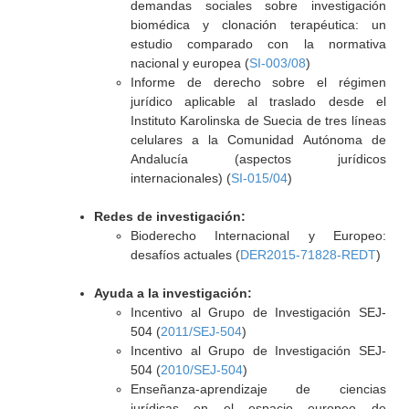
demandas sociales sobre investigación
biomédica y clonación terapéutica: un
estudio comparado con la normativa
nacional y europea (
SI-003/08
)
Informe de derecho sobre el régimen
jurídico aplicable al traslado desde el
Instituto Karolinska de Suecia de tres líneas
celulares a la Comunidad Autónoma de
Andalucía (aspectos jurídicos
internacionales) (
SI-015/04
)
Redes de investigación:
Bioderecho Internacional y Europeo:
desafíos actuales (
DER2015-71828-REDT
)
Ayuda a la investigación:
Incentivo al Grupo de Investigación SEJ-
504 (
2011/SEJ-504
)
Incentivo al Grupo de Investigación SEJ-
504 (
2010/SEJ-504
)
Enseñanza-aprendizaje de ciencias
jurídicas en el espacio europeo de