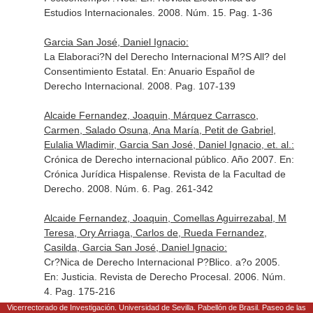
Estudios Internacionales
. 2008. Núm. 15. Pag. 1-36
Garcia San José, Daniel Ignacio:
La Elaboraci?N del Derecho Internacional M?S All? del
Consentimiento Estatal.
En: Anuario Español de
Derecho Internacional
. 2008. Pag. 107-139
Alcaide Fernandez, Joaquin, Márquez Carrasco,
Carmen, Salado Osuna, Ana María, Petit de Gabriel,
Eulalia Wladimir, Garcia San José, Daniel Ignacio, et. al.:
Crónica de Derecho internacional público. Año 2007.
En:
Crónica Jurídica Hispalense. Revista de la Facultad de
Derecho
. 2008. Núm. 6. Pag. 261-342
Alcaide Fernandez, Joaquin, Comellas Aguirrezabal, M
Teresa, Ory Arriaga, Carlos de, Rueda Fernandez,
Casilda, Garcia San José, Daniel Ignacio:
Cr?Nica de Derecho Internacional P?Blico. a?o 2005.
En: Justicia. Revista de Derecho Procesal
. 2006. Núm.
4. Pag. 175-216
Vicerrectorado de Investigación. Universidad de Sevilla. Pabellón de Brasil. Paseo de las