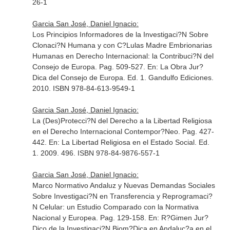
26-1
Garcia San José, Daniel Ignacio:
Los Principios Informadores de la Investigaci?N Sobre
Clonaci?N Humana y con C?Lulas Madre Embrionarias
Humanas en Derecho Internacional: la Contribuci?N del
Consejo de Europa. Pag. 509-527.
En: La Obra Jur?
Dica del Consejo de Europa
. Ed. 1. Gandulfo Ediciones.
2010. ISBN 978-84-613-9549-1
Garcia San José, Daniel Ignacio:
La (Des)Protecci?N del Derecho a la Libertad Religiosa
en el Derecho Internacional Contempor?Neo. Pag. 427-
442.
En: La Libertad Religiosa en el Estado Social
. Ed.
1. 2009. 496. ISBN 978-84-9876-557-1
Garcia San José, Daniel Ignacio:
Marco Normativo Andaluz y Nuevas Demandas Sociales
Sobre Investigaci?N en Transferencia y Reprogramaci?
N Celular: un Estudio Comparado con la Normativa
Nacional y Europea. Pag. 129-158.
En: R?Gimen Jur?
Dico de la Investigaci?N Biom?Dica en Andaluc?a en el