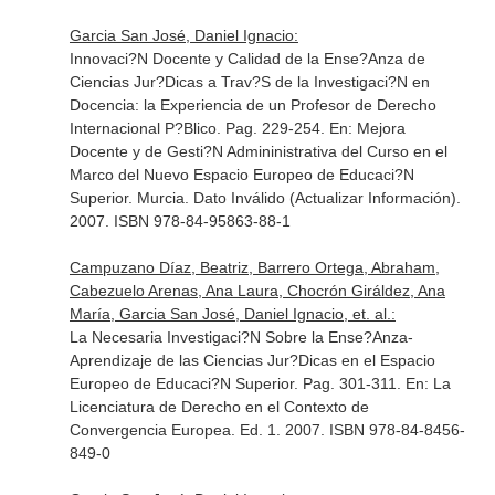
Garcia San José, Daniel Ignacio:
Innovaci?N Docente y Calidad de la Ense?Anza de
Ciencias Jur?Dicas a Trav?S de la Investigaci?N en
Docencia: la Experiencia de un Profesor de Derecho
Internacional P?Blico. Pag. 229-254.
En: Mejora
Docente y de Gesti?N Admininistrativa del Curso en el
Marco del Nuevo Espacio Europeo de Educaci?N
Superior
. Murcia. Dato Inválido (Actualizar Información).
2007. ISBN 978-84-95863-88-1
Campuzano Díaz, Beatriz, Barrero Ortega, Abraham,
Cabezuelo Arenas, Ana Laura, Chocrón Giráldez, Ana
María, Garcia San José, Daniel Ignacio, et. al.:
La Necesaria Investigaci?N Sobre la Ense?Anza-
Aprendizaje de las Ciencias Jur?Dicas en el Espacio
Europeo de Educaci?N Superior. Pag. 301-311.
En: La
Licenciatura de Derecho en el Contexto de
Convergencia Europea
. Ed. 1. 2007. ISBN 978-84-8456-
849-0