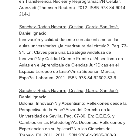
en Transferencia Nuclear y Reprogramaci?N Celular
.
Aranzadi (Thomson Reuters). 2012. ISBN 978-84-9014-
214-1
Sanchez-Rodas Navarro, Cristina, Garcia San José,
Daniel Ignacio:
Innovación y calidad docente con absentismo en las
aulas universitarias ¿la cuadratura del círculo?. Pag. 73-
94.
En: Claves para una Estrategia Andaluza de
Innovaci?N y Calidad Coente Frente al Absentismo en
Aulas en el Aprendizaje de Ciencias Jur?Dicas en el
Espacio Europeo de Ense?Anza Superior
. Murcia,
Espa?a. Laborum. 2011. ISBN 978-84-92602-33-9
Sanchez-Rodas Navarro, Cristina, Garcia San José,
Daniel Ignacio:
Bolonia, Innovaci?N y Absentismo: Reflexiones desde la
Perspectiva de la Ense?Anza del Derecho en la
Universidad de Sevilla. Pag. 67-80.
En: E.E.E.S. y
Cambios en las Metodolog?As Docentes: Reflexiones y
Experiencias en su Aplicaci?N a las Ciencias del
Trabajo
. Ed. 2011. 2011. ISBN 978-84-9985-068-9