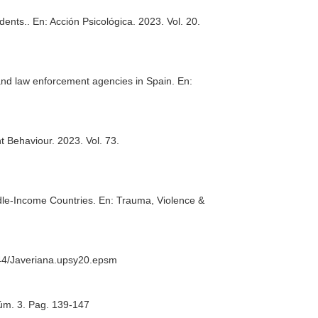
udents..
En: Acción Psicológica
. 2023. Vol. 20.
m and law enforcement agencies in Spain.
En:
nt Behaviour
. 2023. Vol. 73.
ddle-Income Countries.
En: Trauma, Violence &
1144/Javeriana.upsy20.epsm
Núm. 3. Pag. 139-147