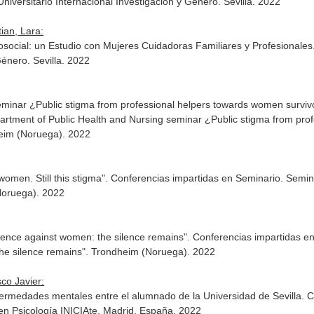
iversitario Internacional Investigación y Género. Sevilla. 2022
ian, Lara:
osocial: un Estudio con Mujeres Cuidadoras Familiares y Profesionale
Género. Sevilla. 2022
minar ¿Public stigma from professional helpers towards women survivor
artment of Public Health and Nursing seminar ¿Public stigma from pro
heim (Noruega). 2022
women. Still this stigma". Conferencias impartidas en Seminario. Semin
Noruega). 2022
olence against women: the silence remains". Conferencias impartidas e
the silence remains". Trondheim (Noruega). 2022
co Javier:
nfermedades mentales entre el alumnado de la Universidad de Sevilla.
en Psicología INICIAte. Madrid, España. 2022