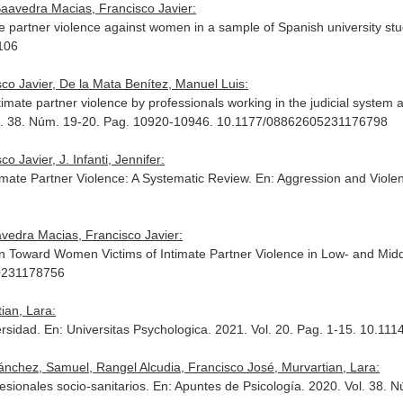
Saavedra Macias, Francisco Javier:
te partner violence against women in a sample of Spanish university st
106
co Javier, De la Mata Benítez, Manuel Luis:
ntimate partner violence by professionals working in the judicial syste
ol. 38. Núm. 19-20. Pag. 10920-10946. 10.1177/08862605231176798
 Javier, J. Infanti, Jennifer:
imate Partner Violence: A Systematic Review.
En: Aggression and Viole
avedra Macias, Francisco Javier:
ion Toward Women Victims of Intimate Partner Violence in Low- and Mi
80231178756
ian, Lara:
ersidad.
En: Universitas Psychologica
. 2021. Vol. 20. Pag. 1-15. 10.1
ánchez, Samuel, Rangel Alcudia, Francisco José, Murvartian, Lara:
sionales socio-sanitarios.
En: Apuntes de Psicología
. 2020. Vol. 38. 