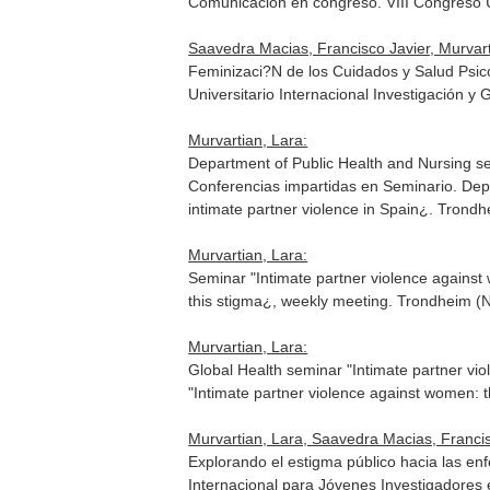
Comunicación en congreso. VIII Congreso Un
Saavedra Macias, Francisco Javier, Murvart
Feminizaci?N de los Cuidados y Salud Psic
Universitario Internacional Investigación y 
Murvartian, Lara:
Department of Public Health and Nursing se
Conferencias impartidas en Seminario. Dep
intimate partner violence in Spain¿. Trond
Murvartian, Lara:
Seminar "Intimate partner violence against 
this stigma¿, weekly meeting. Trondheim (
Murvartian, Lara:
Global Health seminar "Intimate partner vi
"Intimate partner violence against women: 
Murvartian, Lara, Saavedra Macias, Francis
Explorando el estigma público hacia las e
Internacional para Jóvenes Investigadores 