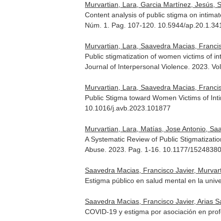
Murvartian, Lara, Garcia Martínez, Jesús, 
Content analysis of public stigma on intima
Núm. 1. Pag. 107-120. 10.5944/ap.20.1.34
Murvartian, Lara, Saavedra Macias, Francis
Public stigmatization of women victims of i
Journal of Interpersonal Violence
. 2023. V
Murvartian, Lara, Saavedra Macias, Francisco
Public Stigma toward Women Victims of Int
10.1016/j.avb.2023.101877
Murvartian, Lara, Matías, Jose Antonio, Sa
A Systematic Review of Public Stigmatizat
Abuse
. 2023. Pag. 1-16. 10.1177/152483
Saavedra Macias, Francisco Javier, Murvart
Estigma público en salud mental en la univ
Saavedra Macias, Francisco Javier, Arias S
COVID-19 y estigma por asociación en profe