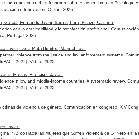
zaje: percepciones del profesorado sobre el absentismo en Psicología y
Educación e Innovación. Online. 2026
a, García, Fernando Javier, Barros, Lara, Picazo, Carmen:
iadas con la empleabilidad y la satisfacción profesional. Comunicaci
aia, Portugal. 2025
co Javier, De la Mata Benítez, Manuel Luis:
e partner violence from the justice and law enforcement systems. Comun
InPACT 2023). Virtual. 2023
avedra Macias, Francisco Javier:
violence in low and middle-income countries: A systematic review. Comu
InPACT 2023). Virtual. 2023
 víctimas de violencia de género. Comunicación en congreso. XIV Congre
co Javier:
tigma P?Blico Hacia las Mujeres que Sufren Violencia de G?Nero en la