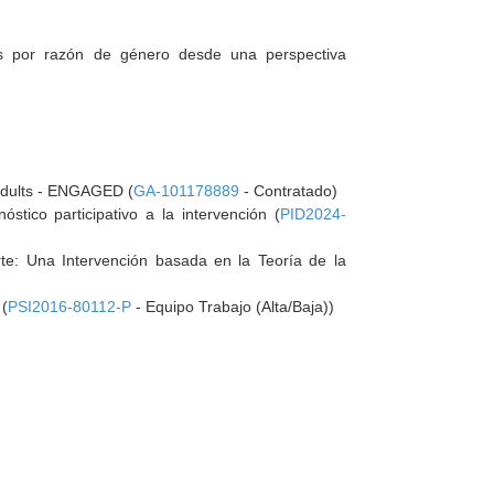
des por razón de género desde una perspectiva
adults - ENGAGED (
GA-101178889
- Contratado)
stico participativo a la intervención (
PID2024-
rte: Una Intervención basada en la Teoría de la
 (
PSI2016-80112-P
- Equipo Trabajo (Alta/Baja))