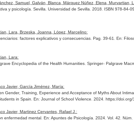
Sánchez, Samuel, Galván, Blanca, Márquez Núñez, Elena, Murvartian, L
tiva y psicología. Sevilla. Universidad de Sevilla. 2018. ISBN 978-84-
ian, Lara, Brzeska, Joanna, López, Marcelino:
tenciarios: factores explicativos y consecuencias. Pag. 39-61.
En: Filos
ian, Lara:
lgrave Encyclopedia of the Health Humanities
. Springer- Palgrave Mac
co Javier, García Jiménez, María:
een Gender, Training, Experience and Acceptance of Myths About Intim
Students in Spain.
En: Journal of School Violence
. 2024. https://doi.o
co Javier, Martinez Cervantes, Rafael J.:
con enfermedad mental.
En: Apuntes de Psicología
. 2024. Vol. 42. Núm.