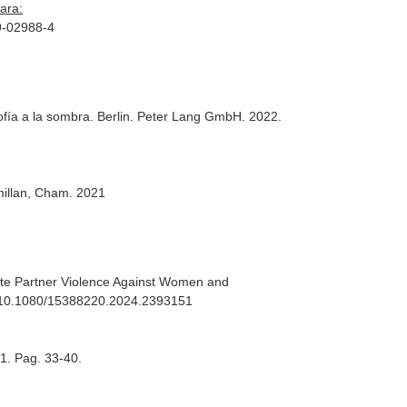
ara:
09-02988-4
ofía a la sombra
. Berlin. Peter Lang GmbH. 2022.
millan, Cham. 2021
ate Partner Violence Against Women and
rg/10.1080/15388220.2024.2393151
 1. Pag. 33-40.