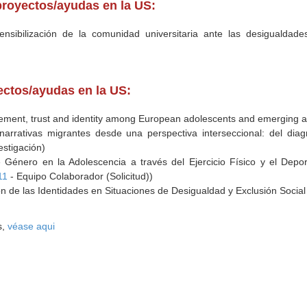
proyectos/ayudas en la US:
ensibilización de la comunidad universitaria ante las desigualda
yectos/ayudas en la US:
gement, trust and identity among European adolescents and emerging 
arrativas migrantes desde una perspectiva interseccional: del diagnó
estigación)
 Género en la Adolescencia a través del Ejercicio Físico y el Depo
11
- Equipo Colaborador (Solicitud))
n de las Identidades en Situaciones de Desigualdad y Exclusión Social
s,
véase aqui