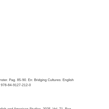
nster. Pag. 85-90.
En: Bridging Cultures: English
BN 978-84-9127-212-0
glish and American Studies
. 2025. Vol. 71. Pag.