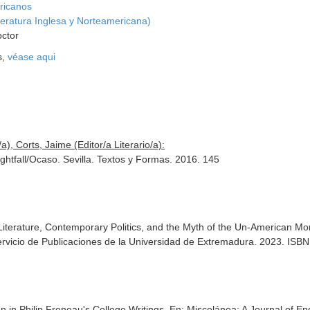
ricanos
iteratura Inglesa y Norteamericana)
octor
s,
véase aqui
a), Corts, Jaime (Editor/a Literario/a):
htfall/Ocaso. Sevilla. Textos y Formas. 2016. 145
iterature, Contemporary Politics, and the Myth of the Un-American Mo
ervicio de Publicaciones de la Universidad de Extremadura. 2023. IS
n in Philip Freneau's College Writings.
En: Miscelánea: A Journal of En