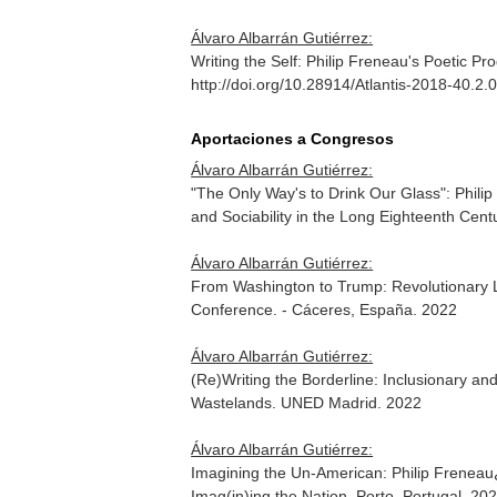
Álvaro Albarrán Gutiérrez:
Writing the Self: Philip Freneau's Poetic Pr
http://doi.org/10.28914/Atlantis-2018-40.2.
Aportaciones a Congresos
Álvaro Albarrán Gutiérrez:
"The Only Way's to Drink Our Glass": Philip
and Sociability in the Long Eighteenth Cen
Álvaro Albarrán Gutiérrez:
From Washington to Trump: Revolutionary L
Conference. - Cáceres, España. 2022
Álvaro Albarrán Gutiérrez:
(Re)Writing the Borderline: Inclusionary 
Wastelands. UNED Madrid. 2022
Álvaro Albarrán Gutiérrez:
Imagining the Un-American: Philip Freneau
Imag(in)ing the Nation. Porto, Portugal. 20