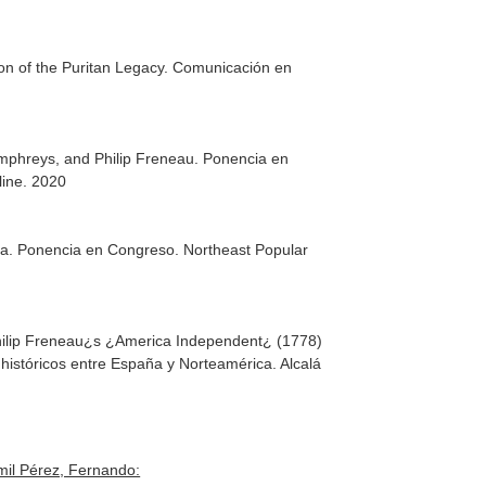
tion of the Puritan Legacy. Comunicación en
umphreys, and Philip Freneau. Ponencia en
line. 2020
nda. Ponencia en Congreso. Northeast Popular
 Philip Freneau¿s ¿America Independent¿ (1778)
istóricos entre España y Norteamérica. Alcalá
mil Pérez, Fernando: