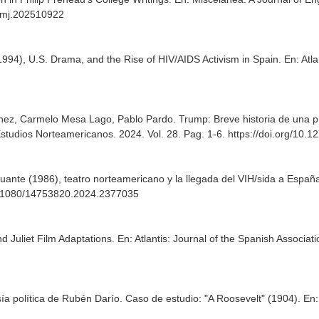
c/mj.202510922
994), U.S. Drama, and the Rise of HIV/AIDS Activism in Spain.
En: Atla
z, Carmelo Mesa Lago, Pablo Pardo. Trump: Breve historia de una pr
Estudios Norteamericanos
. 2024. Vol. 28. Pag. 1-6. https://doi.org/10
uante (1986), teatro norteamericano y la llegada del VIH/sida a Españ
10.1080/14753820.2024.2377035
nd Juliet Film Adaptations.
En: Atlantis: Journal of the Spanish Associat
ía política de Rubén Darío. Caso de estudio: "A Roosevelt" (1904).
En: