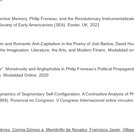
llective Memory, Philip Freneau, and the Revolutionary Instrumentaliza
ociety of Early Americanists (SEA). Exeter, UK. 2021
m and Romantic Anti-Capitalism in the Poetry of Joel Barlow, David H
the Imagination: Literature, the Arts, and Modern Financ. Modalidad on
": Monstrosity and Anglophobia in Philip Freneau's Political Propaga
e. Modalidad Online. 2020
 Dynamics of Segmentary Self-Configuration. A Contrastive Analysis of
4). Ponencia en Congreso. V Congreso Internacional sobre vínculos h
tiérrez, Corma Gómez a, Membrillo de Novales, Francisco Javier, Villaa