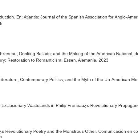
oduction.
En: Atlantis: Journal of the Spanish Association for Anglo-Ame
05
 Freneau, Drinking Ballads, and the Making of the American National Id
tury: Restoration to Romanticism. Essen, Alemania. 2023
iterature, Contemporary Politics, and the Myth of the Un-American 
and Exclusionary Wastelands in Philip Freneau¿s Revolutionary Propag
¿s Revolutionary Poetry and the Monstrous Other. Comunicación en co
21