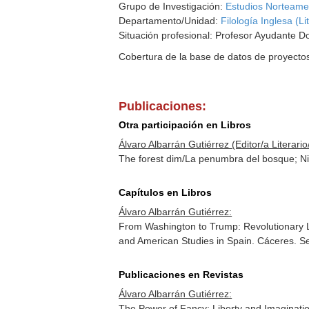
Grupo de Investigación:
Estudios Norteame
Departamento/Unidad:
Filología Inglesa (L
Situación profesional: Profesor Ayudante D
Cobertura de la base de datos de proyecto
Publicaciones:
Otra participación en Libros
Álvaro Albarrán Gutiérrez (Editor/a Literario/
The forest dim/La penumbra del bosque; Nig
Capítulos en Libros
Álvaro Albarrán Gutiérrez:
From Washington to Trump: Revolutionary L
and American Studies in Spain
. Cáceres. S
Publicaciones en Revistas
Álvaro Albarrán Gutiérrez:
The Power of Fancy: Liberty and Imaginatio