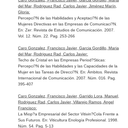
Caro Gonzalez, Francisco Javier, Garcia Gordillo, Maria
del Mar, Rodriguez Rad, Carlos Javier, Jiménez Marín,
Gloria:
Percepci?N de las Habilidades y Aceptaci?N de las
Mujeres Directivas en las Empresas de Comunicaci?N.
En: Zer: Revista de Estudios de Comunicación
. 2007.
Vol. 12. Núm. 22. Pag. 253-266
Caro Gonzalez, Francisco Javier, Garcia Gordillo, Maria
del Mar, Rodriguez Rad, Carlos Javier:
Techo de Cristal en las Empresas Period?Sticas:
Percepci?N de las Habilidades y las Capacidades de la
Mujer en las Tareas de Direcci?N.
En: Ámbitos. Revista
Internacional de Comunicación
. 2007. Núm. 016. Pag.
395-407
Caro Gonzalez, Francisco Javier, Garrido Lora, Manuel,
Rodriguez Rad, Carlos Javier, Villarejo Ramos, Angel
Francisco:
La Miop?a Empresarial del Sector Vitivin?Cola Frente a
Sus Futuros.
En: Viticultura Enología Profesional
. 1998.
Núm. 54. Pag. 5-13