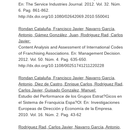
En: The Service Industries Journal
. 2012. Vol. 32. Núm.
6. Pag. 861-862.
http://dx.doi.org/10.1080/02642069.2010.550041
Rondan Cataluña, Francisco Javier, Navarro García,
Antonio, Gámez González, Juan, Rodriguez Rad, Carlos
Javier:
Content Analysis and Assessment of International Codes
of Franchising Associations.
En: Management Decision
.
2012. Vol. 50. Núm. 4. Pag. 635-650.
http://dx.doi.org/10.1108/00251741211220228
Rondan Cataluña, Francisco Javier, Navarro García,
Antonio, Diez de Castro, Enrique Carlos, Rodriguez Rad,
Carlos Javier, Guisado Gonzalez, Manuel:
Estudio del Performance de los Grupos Estrat?Gicos en
el Sistema de Franquicia Espa?Ol.
En: Investigaciones
Europeas de Dirección y Economía de la Empresa
.
2010. Vol. 16. Núm. 2. Pag. 43-62
Rodriguez Rad, Carlos Javier, Navarro García, Antonio,