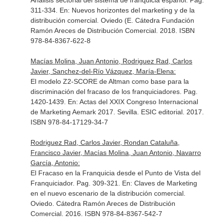
Análisis sectorial del sistema de franquicia español. Pag.
311-334.
En: Nuevos horizontes del marketing y de la
distribución comercial
. Oviedo (E. Cátedra Fundación
Ramón Areces de Distribución Comercial. 2018. ISBN
978-84-8367-622-8
Macías Molina, Juan Antonio, Rodriguez Rad, Carlos
Javier, Sanchez-del-Río Vázquez, María-Elena:
El modelo Z2-SCORE de Altman como base para la
discriminación del fracaso de los franquiciadores. Pag.
1420-1439.
En: Actas del XXIX Congreso Internacional
de Marketing Aemark 2017
. Sevilla. ESIC editorial. 2017.
ISBN 978-84-17129-34-7
Rodriguez Rad, Carlos Javier, Rondan Cataluña,
Francisco Javier, Macías Molina, Juan Antonio, Navarro
García, Antonio:
El Fracaso en la Franquicia desde el Punto de Vista del
Franquiciador. Pag. 309-321.
En: Claves de Marketing
en el nuevo escenario de la distribución comercial
.
Oviedo. Cátedra Ramón Areces de Distribución
Comercial. 2016. ISBN 978-84-8367-542-7