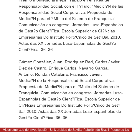
Premio Montepio al Mejor Trabajo en el ?Rea de
Responsabilidad Social, con el T?Tulo: "Medici?N de las
Responsabilidad Social Corporativa. Propuesta de
Medici?N para el ?Mbito del Sistema de Franquicia".
Comunicación en congreso. Jornadas Luso-Espanholas
de Gest?o Cient?Fica. Escola Superior de CI?Ncias
Empresarias Do Instituto Polit?Cnico de Set?Bal. 2010.
Actas das XX Jornadas Luso-Espanholas de Gest?o
Cient?Fica. 36. 36
Gámez González, Juan, Rodriguez Rad, Carlos Javier,
Diez de Castro, Enrique Carlos, Navarro García,
Antonio, Rondan Cataluña, Francisco Javier:
Medici?N de la Responsabilidad Social Corporativa.
Propuesta de Medici?N para el ?Mbito del Sistema de
Franquicia. Comunicación en congreso. Jornadas Luso-
Espanholas de Gest?o Cient?Fica. Escola Superior de
CI?Ncias Empresarias Do Instituto Polit?Cnico de Set?
Bal. 2010. Actas das XX Jornadas Luso-Espanholas de
Gest?o Cient?Fica. 36. 36
Rondan Cataluña, Francisco Javier, Gámez González,
Vicerrectorado de Investigación. Universidad de Sevilla. Pabellón de Brasil. Paseo de las