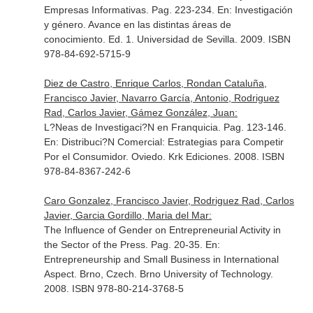
Empresas Informativas. Pag. 223-234.
En: Investigación
y género. Avance en las distintas áreas de
conocimiento
. Ed. 1. Universidad de Sevilla. 2009. ISBN
978-84-692-5715-9
Diez de Castro, Enrique Carlos, Rondan Cataluña,
Francisco Javier, Navarro García, Antonio, Rodriguez
Rad, Carlos Javier, Gámez González, Juan:
L?Neas de Investigaci?N en Franquicia. Pag. 123-146.
En: Distribuci?N Comercial: Estrategias para Competir
Por el Consumidor
. Oviedo. Krk Ediciones. 2008. ISBN
978-84-8367-242-6
Caro Gonzalez, Francisco Javier, Rodriguez Rad, Carlos
Javier, Garcia Gordillo, Maria del Mar:
The Influence of Gender on Entrepreneurial Activity in
the Sector of the Press. Pag. 20-35.
En:
Entrepreneurship and Small Business in International
Aspect
. Brno, Czech. Brno University of Technology.
2008. ISBN 978-80-214-3768-5