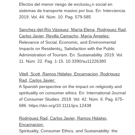
Efectos del menor riesgo de exclusio¿n social en
sistemas de transporte masivo por bus.
En: Interciencia
.
2019. Vol. 44. Núm. 10. Pag. 579-585
Sanchez-del-Río Vázquez, María-Elena, Rodriguez Rad,
Carlos Javier, Revilla Camacho, María Ángeles:
Relevance of Social, Economic, and Environmental
Impacts on Residents¿ Satisfaction with the Public
Administration of Tourism.
En: Sustainability
. 2019. Vol.
11. Núm. 22. Pag. 1-15. 10.3390/su11226380
Vitell, Scott, Ramos Hidalgo, Encarnacion, Rodriguez
Rad, Carlos Javier:
A Spanish perspective on the impact on religiosity and
spirituality on consumer ethics.
En: International Journal
of Consumer Studies
. 2018. Vol. 42. Núm. 6. Pag. 675-
686. https://doi.org/10.1111/ijcs.12438
Rodriguez Rad, Carlos Javier, Ramos Hidalgo,
Encarnacion:
Spirituality, Consumer Ethics, and Sustainability: the