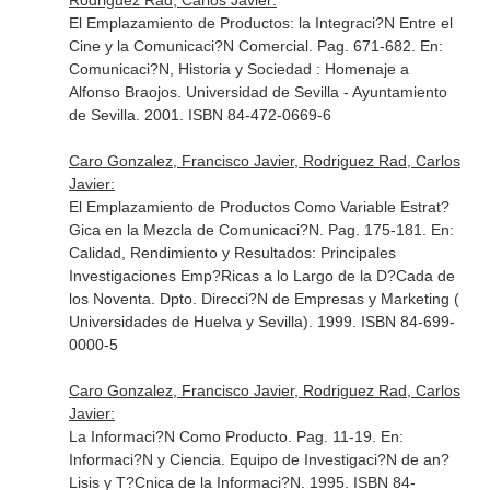
Rodriguez Rad, Carlos Javier:
El Emplazamiento de Productos: la Integraci?N Entre el
Cine y la Comunicaci?N Comercial. Pag. 671-682.
En:
Comunicaci?N, Historia y Sociedad : Homenaje a
Alfonso Braojos
. Universidad de Sevilla - Ayuntamiento
de Sevilla. 2001. ISBN 84-472-0669-6
Caro Gonzalez, Francisco Javier, Rodriguez Rad, Carlos
Javier:
El Emplazamiento de Productos Como Variable Estrat?
Gica en la Mezcla de Comunicaci?N. Pag. 175-181.
En:
Calidad, Rendimiento y Resultados: Principales
Investigaciones Emp?Ricas a lo Largo de la D?Cada de
los Noventa
. Dpto. Direcci?N de Empresas y Marketing (
Universidades de Huelva y Sevilla). 1999. ISBN 84-699-
0000-5
Caro Gonzalez, Francisco Javier, Rodriguez Rad, Carlos
Javier:
La Informaci?N Como Producto. Pag. 11-19.
En:
Informaci?N y Ciencia
. Equipo de Investigaci?N de an?
Lisis y T?Cnica de la Informaci?N. 1995. ISBN 84-