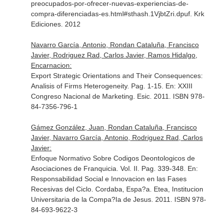
preocupados-por-ofrecer-nuevas-experiencias-de-
compra-diferenciadas-es.html#sthash.1VjbtZri.dpuf
. Krk
Ediciones. 2012
Navarro García, Antonio, Rondan Cataluña, Francisco
Javier, Rodriguez Rad, Carlos Javier, Ramos Hidalgo,
Encarnacion:
Export Strategic Orientations and Their Consequences:
Analisis of Firms Heterogeneity. Pag. 1-15.
En: XXIII
Congreso Nacional de Marketing
. Esic. 2011. ISBN 978-
84-7356-796-1
Gámez González, Juan, Rondan Cataluña, Francisco
Javier, Navarro García, Antonio, Rodriguez Rad, Carlos
Javier:
Enfoque Normativo Sobre Codigos Deontologicos de
Asociaciones de Franquicia. Vol. II. Pag. 339-348.
En:
Responsabilidad Social e Innovacion en las Fases
Recesivas del Ciclo
. Cordaba, Espa?a. Etea, Institucion
Universitaria de la Compa?Ia de Jesus. 2011. ISBN 978-
84-693-9622-3