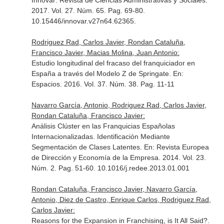
Innovar: Revista de Ciencias Administrativas y Sociales
.
2017. Vol. 27. Núm. 65. Pag. 69-80.
10.15446/innovar.v27n64.62365.
Rodriguez Rad, Carlos Javier, Rondan Cataluña,
Francisco Javier, Macias Molina, Juan Antonio:
Estudio longitudinal del fracaso del franquiciador en
España a través del Modelo Z de Springate.
En:
Espacios
. 2016. Vol. 37. Núm. 38. Pag. 11-11
Navarro García, Antonio, Rodriguez Rad, Carlos Javier,
Rondan Cataluña, Francisco Javier:
Análisis Clúster en las Franquicias Españolas
Internacionalizadas. Identificación Mediante
Segmentación de Clases Latentes.
En: Revista Europea
de Dirección y Economía de la Empresa
. 2014. Vol. 23.
Núm. 2. Pag. 51-60. 10.1016/j.redee.2013.01.001
Rondan Cataluña, Francisco Javier, Navarro García,
Antonio, Diez de Castro, Enrique Carlos, Rodriguez Rad,
Carlos Javier:
Reasons for the Expansion in Franchising, is It All Said?.