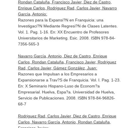
Rondan Cataluña, Francisco Javier, Diez de Castro,
Enrique Carlos, Rodriguez Rad, Carlos Javier, Navarro
García, Antonio:
Razones para la Expansi?N en Franquicia: una
Investigaci?N Mediante Regresi?N de Clases Latentes.
Vol. 1. Pag. 1-16.
En: XX Encuentro de Profesores
Universitarios de Marketing
. Esic. 2008. ISBN 978-84-
7356-565-3
Navarro García, Antonio, Diez de Castro, Enrique
Carlos, Rondan Cataluña, Francisco Javier, Rodriguez
Rad, Carlos Javier, Gámez González, Juan:
Razones que Impulsan a los Empresarios a
Expansionarse a Trav?S de Franquicia. Vol. I. Pag. 1-23.
En: X Seminario Hispano-Luso de Econom?a
Empresarial
. Huelva, Espa?a. Universidad de Huelva,
Servicio de Publicaciones. 2008. ISBN 978-84-96826-
68-7
Rodriguez Rad, Carlos Javier, Diez de Castro, Enrique
Carlos, Navarro García, Antonio, Rondan Cataluña,