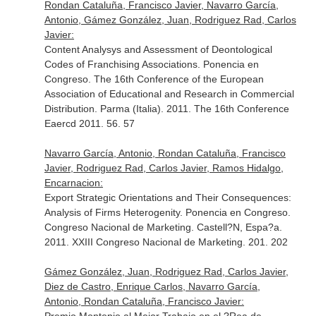
Rondan Cataluña, Francisco Javier, Navarro García,
Antonio, Gámez González, Juan, Rodriguez Rad, Carlos
Javier:
Content Analysys and Assessment of Deontological
Codes of Franchising Associations. Ponencia en
Congreso. The 16th Conference of the European
Association of Educational and Research in Commercial
Distribution. Parma (Italia). 2011. The 16th Conference
Eaercd 2011. 56. 57
Navarro García, Antonio, Rondan Cataluña, Francisco
Javier, Rodriguez Rad, Carlos Javier, Ramos Hidalgo,
Encarnacion:
Export Strategic Orientations and Their Consequences:
Analysis of Firms Heterogenity. Ponencia en Congreso.
Congreso Nacional de Marketing. Castell?N, Espa?a.
2011. XXIII Congreso Nacional de Marketing. 201. 202
Gámez González, Juan, Rodriguez Rad, Carlos Javier,
Diez de Castro, Enrique Carlos, Navarro García,
Antonio, Rondan Cataluña, Francisco Javier: