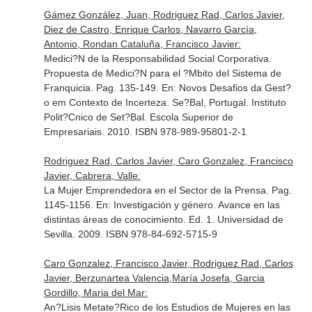
Gámez González, Juan, Rodriguez Rad, Carlos Javier,
Diez de Castro, Enrique Carlos, Navarro García,
Antonio, Rondan Cataluña, Francisco Javier:
Medici?N de la Responsabilidad Social Corporativa.
Propuesta de Medici?N para el ?Mbito del Sistema de
Franquicia. Pag. 135-149.
En: Novos Desafios da Gest?
o em Contexto de Incerteza
. Se?Bal, Portugal. Instituto
Polit?Cnico de Set?Bal. Escola Superior de
Empresariais. 2010. ISBN 978-989-95801-2-1
Rodriguez Rad, Carlos Javier, Caro Gonzalez, Francisco
Javier, Cabrera, Valle:
La Mujer Emprendedora en el Sector de la Prensa. Pag.
1145-1156.
En: Investigación y género. Avance en las
distintas áreas de conocimiento
. Ed. 1. Universidad de
Sevilla. 2009. ISBN 978-84-692-5715-9
Caro Gonzalez, Francisco Javier, Rodriguez Rad, Carlos
Javier, Berzunartea Valencia,María Josefa, Garcia
Gordillo, Maria del Mar:
An?Lisis Metate?Rico de los Estudios de Mujeres en las