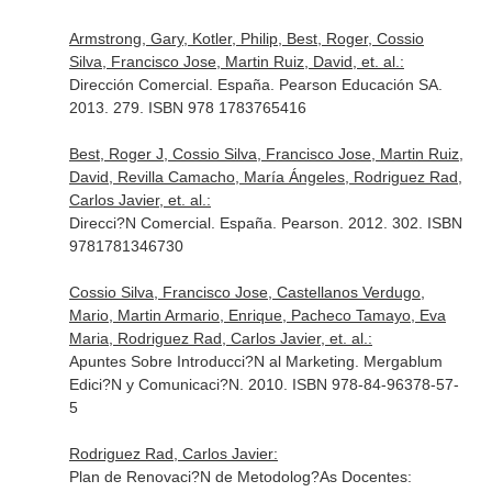
Armstrong, Gary, Kotler, Philip, Best, Roger, Cossio
Silva, Francisco Jose, Martin Ruiz, David, et. al.:
Dirección Comercial. España. Pearson Educación SA.
2013. 279. ISBN 978 1783765416
Best, Roger J, Cossio Silva, Francisco Jose, Martin Ruiz,
David, Revilla Camacho, María Ángeles, Rodriguez Rad,
Carlos Javier, et. al.:
Direcci?N Comercial. España. Pearson. 2012. 302. ISBN
9781781346730
Cossio Silva, Francisco Jose, Castellanos Verdugo,
Mario, Martin Armario, Enrique, Pacheco Tamayo, Eva
Maria, Rodriguez Rad, Carlos Javier, et. al.:
Apuntes Sobre Introducci?N al Marketing. Mergablum
Edici?N y Comunicaci?N. 2010. ISBN 978-84-96378-57-
5
Rodriguez Rad, Carlos Javier:
Plan de Renovaci?N de Metodolog?As Docentes: