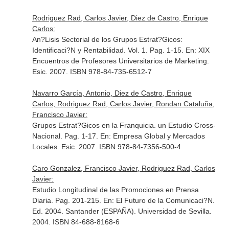
Rodriguez Rad, Carlos Javier, Diez de Castro, Enrique
Carlos:
An?Lisis Sectorial de los Grupos Estrat?Gicos:
Identificaci?N y Rentabilidad. Vol. 1. Pag. 1-15.
En: XIX
Encuentros de Profesores Universitarios de Marketing
.
Esic. 2007. ISBN 978-84-735-6512-7
Navarro García, Antonio, Diez de Castro, Enrique
Carlos, Rodriguez Rad, Carlos Javier, Rondan Cataluña,
Francisco Javier:
Grupos Estrat?Gicos en la Franquicia. un Estudio Cross-
Nacional. Pag. 1-17.
En: Empresa Global y Mercados
Locales
. Esic. 2007. ISBN 978-84-7356-500-4
Caro Gonzalez, Francisco Javier, Rodriguez Rad, Carlos
Javier:
Estudio Longitudinal de las Promociones en Prensa
Diaria. Pag. 201-215.
En: El Futuro de la Comunicaci?N
.
Ed. 2004. Santander (ESPAÑA). Universidad de Sevilla.
2004. ISBN 84-688-8168-6