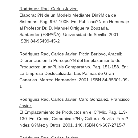
Rodriguez Rad, Carlos Javier:
Elaboraci?N de un Modelo Mediante Din?Mica de
Sistemas. Pag. 997-1005.
En: Publicaci?N en Homenaje
al Profesor Dr. D. Manuel Ortigueira Bouzada
.
Santander (ESPAÑA). Universidad de Sevilla. 2001.
ISBN 84-95499-45-2
Rodriguez Rad, Carlos Javier, Picón Berjoyo, Araceli:
Diferencias en la Percepci?N del Emplazamiento de
Productos: un an?Lisis Comparativo. Pag. 151-158.
En:
La Empresa Deslocalizada
. Las Palmas de Gran
Canarias. Marreo Hernandez. 2001. ISBN 84-95301-09-
1
Rodriguez Rad, Carlos Javier, Caro Gonzalez, Francisco
Javier:
El Emplazamiento de Productos en el C?Mic. Pag. 119-
130.
En: Comic, Comunicaci?N y Cultura
. Sevilla. Fern?
Ndez G?Mez y Otros. 2001. 140. ISBN 84-607-2715-7