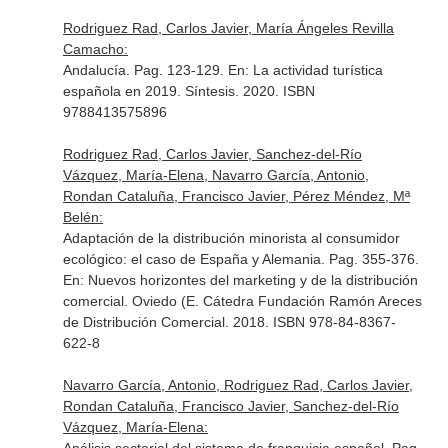
Rodriguez Rad, Carlos Javier, María Ángeles Revilla
Camacho:
Andalucía. Pag. 123-129.
En: La actividad turística
española en 2019
. Síntesis. 2020. ISBN
9788413575896
Rodriguez Rad, Carlos Javier, Sanchez-del-Río
Vázquez, María-Elena, Navarro García, Antonio,
Rondan Cataluña, Francisco Javier, Pérez Méndez, Mª
Belén:
Adaptación de la distribución minorista al consumidor
ecológico: el caso de España y Alemania. Pag. 355-376.
En: Nuevos horizontes del marketing y de la distribución
comercial
. Oviedo (E. Cátedra Fundación Ramón Areces
de Distribución Comercial. 2018. ISBN 978-84-8367-
622-8
Navarro García, Antonio, Rodriguez Rad, Carlos Javier,
Rondan Cataluña, Francisco Javier, Sanchez-del-Río
Vázquez, María-Elena: