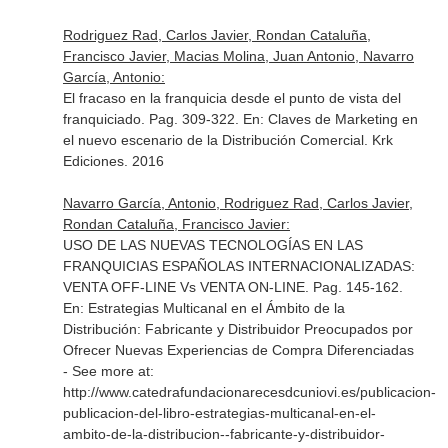
Rodriguez Rad, Carlos Javier, Rondan Cataluña,
Francisco Javier, Macias Molina, Juan Antonio, Navarro
García, Antonio:
El fracaso en la franquicia desde el punto de vista del
franquiciado. Pag. 309-322.
En: Claves de Marketing en
el nuevo escenario de la Distribución Comercial
. Krk
Ediciones. 2016
Navarro García, Antonio, Rodriguez Rad, Carlos Javier,
Rondan Cataluña, Francisco Javier:
USO DE LAS NUEVAS TECNOLOGÍAS EN LAS
FRANQUICIAS ESPAÑOLAS INTERNACIONALIZADAS:
VENTA OFF-LINE Vs VENTA ON-LINE. Pag. 145-162.
En: Estrategias Multicanal en el Ámbito de la
Distribución: Fabricante y Distribuidor Preocupados por
Ofrecer Nuevas Experiencias de Compra Diferenciadas
- See more at:
http://www.catedrafundacionarecesdcuniovi.es/publicacion-
publicacion-del-libro-estrategias-multicanal-en-el-
ambito-de-la-distribucion--fabricante-y-distribuidor-