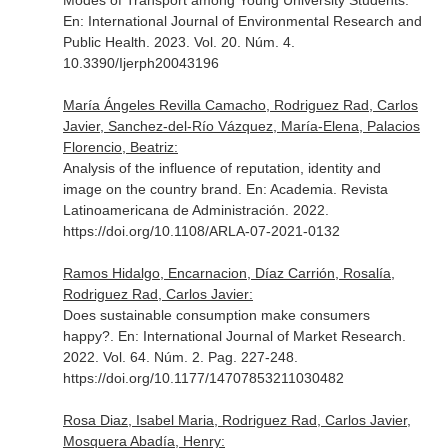
Modes of Transport among Young University Students.
En: International Journal of Environmental Research and
Public Health
. 2023. Vol. 20. Núm. 4.
10.3390/Ijerph20043196
María Ángeles Revilla Camacho, Rodriguez Rad, Carlos
Javier, Sanchez-del-Río Vázquez, María-Elena, Palacios
Florencio, Beatriz:
Analysis of the influence of reputation, identity and
image on the country brand.
En: Academia. Revista
Latinoamericana de Administración
. 2022.
https://doi.org/10.1108/ARLA-07-2021-0132
Ramos Hidalgo, Encarnacion, Díaz Carrión, Rosalía,
Rodriguez Rad, Carlos Javier:
Does sustainable consumption make consumers
happy?.
En: International Journal of Market Research
.
2022. Vol. 64. Núm. 2. Pag. 227-248.
https://doi.org/10.1177/14707853211030482
Rosa Diaz, Isabel Maria, Rodriguez Rad, Carlos Javier,
Mosquera Abadía, Henry: