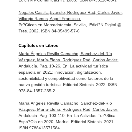
Edici?N y Comunicaci?N. 2003. ISBN 84-95118-83-1
Nogales Castilla,Evaristo, Rodriguez Rad, Carlos Javier,
Villarejo Ramos, Angel Francisco:
Pr?Cticas en Mercadotecnia. Sevilla,. Edici?N Digital @
Tres. 2002. ISBN 84-95499-57-6
Capítulos en Libros
María Ángeles Revilla Camacho, Sanchez-del-Río
Vázquez, María-Elena, Rodriguez Rad, Carlos Javier:
Andalucía. Pag. 19-26.
En: La actividad turística
española en 2021: innovación, digitalización,
sostenibilidad y competitividad como factores de la
nueva gestión turística
. Editorial Sintesis. 2022. ISBN
978-84-1357-235-2
María Ángeles Revilla Camacho, Sanchez-del-Río
Vázquez, María-Elena, Rodriguez Rad, Carlos Javier:
Andalucía. Pag. 103-110.
En: La Actividad Tur?Stica
Espa?Ola en 2020
. Madrid. Editorial Sintesis. 2021.
ISBN 9788413571584