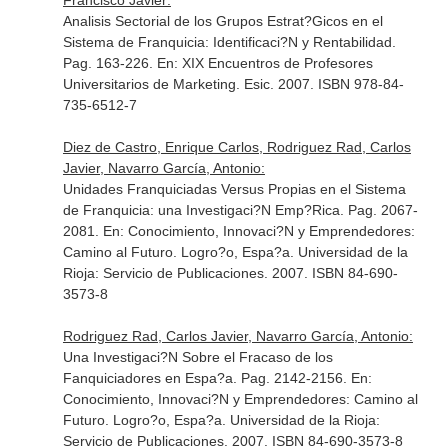
Francisco Javier:
Analisis Sectorial de los Grupos Estrat?Gicos en el
Sistema de Franquicia: Identificaci?N y Rentabilidad.
Pag. 163-226.
En: XIX Encuentros de Profesores
Universitarios de Marketing
. Esic. 2007. ISBN 978-84-
735-6512-7
Diez de Castro, Enrique Carlos, Rodriguez Rad, Carlos
Javier, Navarro García, Antonio:
Unidades Franquiciadas Versus Propias en el Sistema
de Franquicia: una Investigaci?N Emp?Rica. Pag. 2067-
2081.
En: Conocimiento, Innovaci?N y Emprendedores:
Camino al Futuro
. Logro?o, Espa?a. Universidad de la
Rioja: Servicio de Publicaciones. 2007. ISBN 84-690-
3573-8
Rodriguez Rad, Carlos Javier, Navarro García, Antonio:
Una Investigaci?N Sobre el Fracaso de los
Fanquiciadores en Espa?a. Pag. 2142-2156.
En:
Conocimiento, Innovaci?N y Emprendedores: Camino al
Futuro
. Logro?o, Espa?a. Universidad de la Rioja:
Servicio de Publicaciones. 2007. ISBN 84-690-3573-8