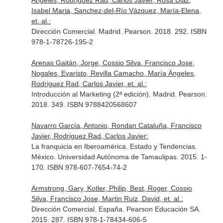
Ángeles, Rodriguez Rad, Carlos Javier, Rosa Diaz,
Isabel Maria, Sanchez-del-Río Vázquez, María-Elena,
et. al.:
Dirección Comercial. Madrid. Pearson. 2018. 292. ISBN
978-1-78726-195-2
Arenas Gaitán, Jorge, Cossio Silva, Francisco Jose,
Nogales, Evaristo, Revilla Camacho, María Ángeles,
Rodriguez Rad, Carlos Javier, et. al.:
Introducción al Marketing (2ª edición). Madrid. Pearson.
2018. 349. ISBN 9788420568607
Navarro García, Antonio, Rondan Cataluña, Francisco
Javier, Rodriguez Rad, Carlos Javier:
La franquicia en Iberoamérica. Estado y Tendencias.
México. Universidad Autónoma de Tamaulipas. 2015. 1-
170. ISBN 978-607-7654-74-2
Armstrong, Gary, Kotler, Philip, Best, Roger, Cossio
Silva, Francisco Jose, Martin Ruiz, David, et. al.:
Dirección Comercial. España. Pearson Educación SA.
2015. 287. ISBN 978-1-78434-606-5