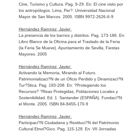
Cine, Turismo y Cultura. Pag. 9-29.
En: El cine visto por
los antropólogos
. Lima, Per?. Universidad Nacional
Mayor de San Marcos. 2005. ISBN 9972-2626-6-9
Hernández Ramírez, Javier:
La presencia de los barrios y distritos. Pag. 173-186.
En:
Libro Blanco de la Oficina para el Traslado de la Feria
(la Feria Se Mueve)
. Ayuntamiento de Sevilla, Fiestas
Mayores. 2005
Hernández Ramírez, Javier:
Activando la Memoria, Mirando al Futuro.
Patrimonializaci?N de un Oficio Perdido y Dinamizaci?N
Tur?Stica. Pag. 193-208.
En: ?Protegiendo los
Recursos? ?Reas Protegidas, Poblaciones Locales y
Sostenibilidad
. Ed. 1. Santander (ESPAÑA). Fundaci?N
el Monte. 2005. ISBN 84-8455-170-9
Hernández Ramírez, Javier:
Participaci?N Ciudadana y Restituci?N del Patrimonio
Cultural Etnol?Gico. Pag. 115-128.
En: VII Jornadas