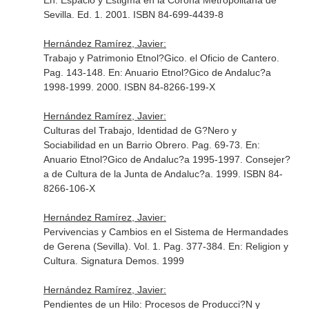
En: Espacio y Estigma en la Corona Metropolitana de
Sevilla
. Ed. 1. 2001. ISBN 84-699-4439-8
Hernández Ramírez, Javier:
Trabajo y Patrimonio Etnol?Gico. el Oficio de Cantero.
Pag. 143-148.
En: Anuario Etnol?Gico de Andaluc?a
1998-1999
. 2000. ISBN 84-8266-199-X
Hernández Ramírez, Javier:
Culturas del Trabajo, Identidad de G?Nero y
Sociabilidad en un Barrio Obrero. Pag. 69-73.
En:
Anuario Etnol?Gico de Andaluc?a 1995-1997
. Consejer?
a de Cultura de la Junta de Andaluc?a. 1999. ISBN 84-
8266-106-X
Hernández Ramírez, Javier:
Pervivencias y Cambios en el Sistema de Hermandades
de Gerena (Sevilla). Vol. 1. Pag. 377-384.
En: Religion y
Cultura
. Signatura Demos. 1999
Hernández Ramírez, Javier:
Pendientes de un Hilo: Procesos de Producci?N y