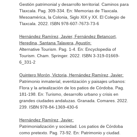
Gestión patrimonial y desarrollo territorial. Caminos para
Tlaxcala. Pag. 309-334.
En: Memorias de Tlaxcala.
Mesoamérica, la Colonia, Siglo XIX y XX
. El Colegio de
Tlaxcala. 2022. ISBN 978-607-7673-73-6
Hernández Ramírez, Javier, Fernández Betancort,
Heredina, Santana Talavera, Agustín:
Alternative Tourism. Pag. 1-4.
En: Encyclopedia of
Tourism
. Cham. Springer. 2022. ISBN 3-319-01669-
6_331-2
Quintero Morón, Victoria, Hernández Ramírez, Javier:
Patrimonio inmaterial, eventización y paisajes urbanos:
Flora y la artealización de los patios de Córdoba. Pag.
181-198.
En: Turismo, desarrollo urbano y crisis en
grandes ciudades andaluzas
. Granada. Comares. 2022.
239. ISBN 978-84-1369-430-6
Hernández Ramírez, Javier:
Patrimonialización y sociedad. Los patios de Córdoba
como pretexto. Pag. 73-92.
En: Patrimonio y ciudad.