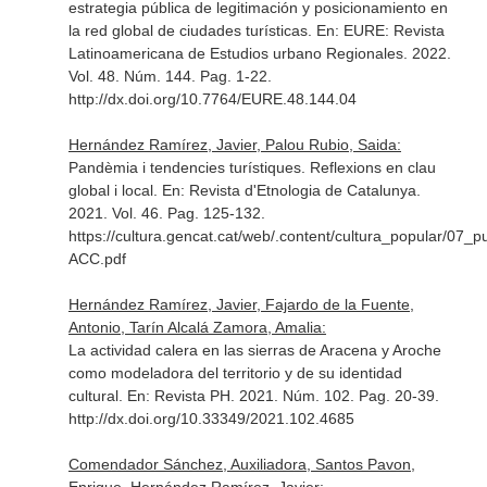
estrategia pública de legitimación y posicionamiento en
la red global de ciudades turísticas.
En: EURE: Revista
Latinoamericana de Estudios urbano Regionales
. 2022.
Vol. 48. Núm. 144. Pag. 1-22.
http://dx.doi.org/10.7764/EURE.48.144.04
Hernández Ramírez, Javier, Palou Rubio, Saida:
Pandèmia i tendencies turístiques. Reflexions en clau
global i local.
En: Revista d'Etnologia de Catalunya
.
2021. Vol. 46. Pag. 125-132.
https://cultura.gencat.cat/web/.content/cultura_popular/07
ACC.pdf
Hernández Ramírez, Javier, Fajardo de la Fuente,
Antonio, Tarín Alcalá Zamora, Amalia:
La actividad calera en las sierras de Aracena y Aroche
como modeladora del territorio y de su identidad
cultural.
En: Revista PH
. 2021. Núm. 102. Pag. 20-39.
http://dx.doi.org/10.33349/2021.102.4685
Comendador Sánchez, Auxiliadora, Santos Pavon,