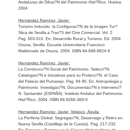
Andaluzas de Difusi?N del Patrimonio Hist?Rico
. Huelva.
2004
Hernández Ramírez, Javier:
Turismo Inducido. la Configuraci?N de la Imagen Tur?
Stica de Sevilla a Trav?S del Cine Comercial. Vol. 2.
Pag. 503-515.
En: Desarrollo Rural y Turismo
. Ed. 2004.
Osuna, Sevilla. Escuela Universitaria Francisco
Maldonado de Osuna. 2004. ISBN 84-688-8824-9
Hernández Ramírez, Javier:
La Construcci?N Social del Patrimonio: Selecci?N,
Catalogaci?N e Iniciativas para su Protecci?N. el Caso
del Palacio del Pumarejo. Pag. 84-95.
En: Antropologia y
Patrimonio: Investigaci?N, Documentaci?N e Intervenci?
N
. Santander (ESPAÑA). Instituto Andaluz del Patrimonio
Hist?Rico. 2004. ISBN 84-8266-369-0
Hernández Ramírez, Javier, Velasco, Águila:
La Periferia Global. Segregaci?N, Desarraigo y Retiro en
Nueva Sevilla (Castilleja de la Cuesta). Pag. 217-232.