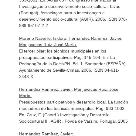
983-1002.
En: Actas do II Congresso Internacional
Investigaçao e desenvolvimento socio-cultural
. Elvas
(Portugal). Associaçao para a investigaçao e
desenvolvimento sócio-cultural (AGIR). 2006. ISBN 978-
989-95107-2-2
Moreno Navarro, Isidoro, Hernández Ramírez, Javier,
Manjavacas Ruiz, José María:
El tercer pilar: los técnicos municipales en los
presupuestos participativos. Pag. 145-164.
En: La
Pedagog?a de la Decisi?N
. Ed. 1. Santander (ESPAÑA).
Ayuntamiento de Sevilla-Cimas. 2006. ISBN 84-611-
2443-X
Hernández Ramírez, Javier, Manjavacas Ruiz, José
María:
Presupuestos participativos y desarrollo local. La función
mediadora de los técnicos municipales. Pag. 983-1002.
En: Cruz, F. (Coord.) Investigación y Desarrollo
Sociocultural III
. AGIR . Povoa de Varzim, Portugal. 2005
Hernández Ramírez, Javier: