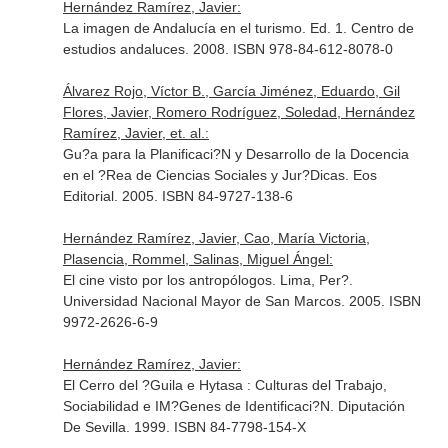
Hernández Ramírez, Javier:
La imagen de Andalucía en el turismo. Ed. 1. Centro de
estudios andaluces. 2008. ISBN 978-84-612-8078-0
Álvarez Rojo, Víctor B., García Jiménez, Eduardo, Gil
Flores, Javier, Romero Rodríguez, Soledad, Hernández
Ramírez, Javier, et. al.:
Gu?a para la Planificaci?N y Desarrollo de la Docencia
en el ?Rea de Ciencias Sociales y Jur?Dicas. Eos
Editorial. 2005. ISBN 84-9727-138-6
Hernández Ramírez, Javier, Cao, María Victoria,
Plasencia, Rommel, Salinas, Miguel Ángel:
El cine visto por los antropólogos. Lima, Per?.
Universidad Nacional Mayor de San Marcos. 2005. ISBN
9972-2626-6-9
Hernández Ramírez, Javier:
El Cerro del ?Guila e Hytasa : Culturas del Trabajo,
Sociabilidad e IM?Genes de Identificaci?N. Diputación
De Sevilla. 1999. ISBN 84-7798-154-X