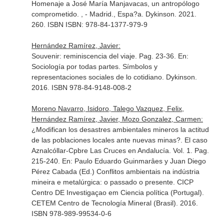
Homenaje a José María Manjavacas, un antropólogo
comprometido
. , - Madrid., Espa?a. Dykinson. 2021.
260. ISBN ISBN: 978-84-1377-979-9
Hernández Ramírez, Javier:
Souvenir: reminiscencia del viaje. Pag. 23-36.
En:
Sociología por todas partes. Símbolos y
representaciones sociales de lo cotidiano
. Dykinson.
2016. ISBN 978-84-9148-008-2
Moreno Navarro, Isidoro, Talego Vazquez, Felix,
Hernández Ramírez, Javier, Mozo Gonzalez, Carmen:
¿Modifican los desastres ambientales mineros la actitud
de las poblaciones locales ante nuevas minas?. El caso
Aznalcóllar-Cpbre Las Cruces en Andalucía. Vol. 1. Pag.
215-240.
En: Paulo Eduardo Guinmarâes y Juan Diego
Pérez Cabada (Ed.) Conflitos ambientais na indústria
mineira e metalúrgica: o passado o presente
. CICP
Centro DE Investigaçao em Ciencia política (Portugal).
CETEM Centro de Tecnología Mineral (Brasil). 2016.
ISBN 978-989-99534-0-6