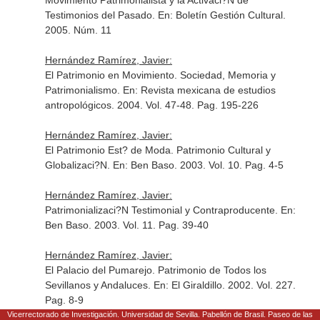
Movimiento Patrimonialista y la Activaci?N de
Testimonios del Pasado.
En: Boletín Gestión Cultural
.
2005. Núm. 11
Hernández Ramírez, Javier:
El Patrimonio en Movimiento. Sociedad, Memoria y
Patrimonialismo.
En: Revista mexicana de estudios
antropológicos
. 2004. Vol. 47-48. Pag. 195-226
Hernández Ramírez, Javier:
El Patrimonio Est? de Moda. Patrimonio Cultural y
Globalizaci?N.
En: Ben Baso
. 2003. Vol. 10. Pag. 4-5
Hernández Ramírez, Javier:
Patrimonializaci?N Testimonial y Contraproducente.
En:
Ben Baso
. 2003. Vol. 11. Pag. 39-40
Hernández Ramírez, Javier:
El Palacio del Pumarejo. Patrimonio de Todos los
Sevillanos y Andaluces.
En: El Giraldillo
. 2002. Vol. 227.
Pag. 8-9
Vicerrectorado de Investigación. Universidad de Sevilla. Pabellón de Brasil. Paseo de las