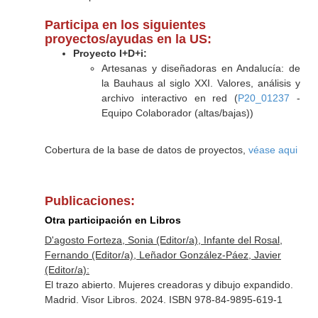
Participa en los siguientes
proyectos/ayudas en la US:
Proyecto I+D+i:
Artesanas y diseñadoras en Andalucía: de
la Bauhaus al siglo XXI. Valores, análisis y
archivo interactivo en red (
P20_01237
-
Equipo Colaborador (altas/bajas))
Cobertura de la base de datos de proyectos,
véase aqui
Publicaciones:
Otra participación en Libros
D'agosto Forteza, Sonia (Editor/a), Infante del Rosal,
Fernando (Editor/a), Leñador González-Páez, Javier
(Editor/a):
El trazo abierto. Mujeres creadoras y dibujo expandido.
Madrid. Visor Libros. 2024. ISBN 978-84-9895-619-1