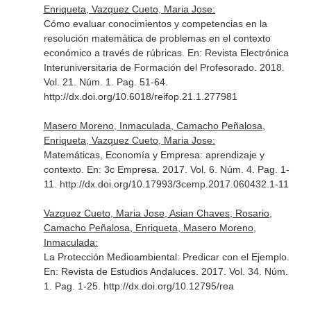
Enriqueta, Vazquez Cueto, Maria Jose:
Cómo evaluar conocimientos y competencias en la
resolución matemática de problemas en el contexto
económico a través de rúbricas.
En: Revista Electrónica
Interuniversitaria de Formación del Profesorado
. 2018.
Vol. 21. Núm. 1. Pag. 51-64.
http://dx.doi.org/10.6018/reifop.21.1.277981
Masero Moreno, Inmaculada, Camacho Peñalosa,
Enriqueta, Vazquez Cueto, Maria Jose:
Matemáticas, Economía y Empresa: aprendizaje y
contexto.
En: 3c Empresa
. 2017. Vol. 6. Núm. 4. Pag. 1-
11. http://dx.doi.org/10.17993/3cemp.2017.060432.1-11
Vazquez Cueto, Maria Jose, Asian Chaves, Rosario,
Camacho Peñalosa, Enriqueta, Masero Moreno,
Inmaculada:
La Protección Medioambiental: Predicar con el Ejemplo.
En: Revista de Estudios Andaluces
. 2017. Vol. 34. Núm.
1. Pag. 1-25. http://dx.doi.org/10.12795/rea