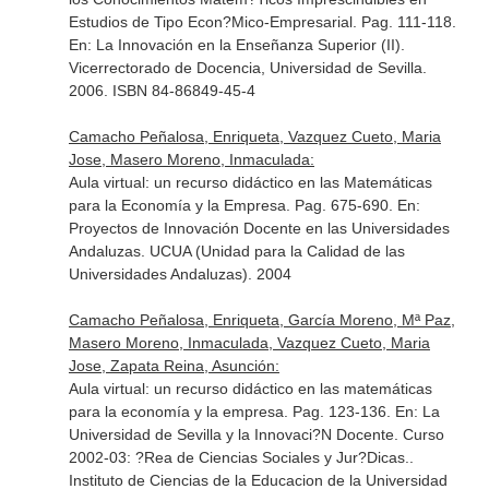
Estudios de Tipo Econ?Mico-Empresarial. Pag. 111-118.
En: La Innovación en la Enseñanza Superior (II)
.
Vicerrectorado de Docencia, Universidad de Sevilla.
2006. ISBN 84-86849-45-4
Camacho Peñalosa, Enriqueta, Vazquez Cueto, Maria
Jose, Masero Moreno, Inmaculada:
Aula virtual: un recurso didáctico en las Matemáticas
para la Economía y la Empresa. Pag. 675-690.
En:
Proyectos de Innovación Docente en las Universidades
Andaluzas
. UCUA (Unidad para la Calidad de las
Universidades Andaluzas). 2004
Camacho Peñalosa, Enriqueta, García Moreno, Mª Paz,
Masero Moreno, Inmaculada, Vazquez Cueto, Maria
Jose, Zapata Reina, Asunción:
Aula virtual: un recurso didáctico en las matemáticas
para la economía y la empresa. Pag. 123-136.
En: La
Universidad de Sevilla y la Innovaci?N Docente. Curso
2002-03: ?Rea de Ciencias Sociales y Jur?Dicas.
.
Instituto de Ciencias de la Educacion de la Universidad