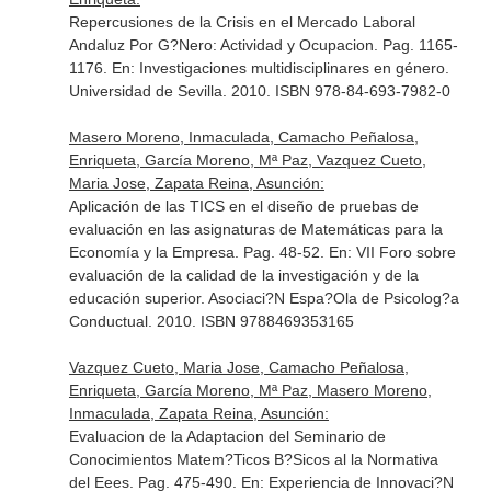
Repercusiones de la Crisis en el Mercado Laboral
Andaluz Por G?Nero: Actividad y Ocupacion. Pag. 1165-
1176.
En: Investigaciones multidisciplinares en género
.
Universidad de Sevilla. 2010. ISBN 978-84-693-7982-0
Masero Moreno, Inmaculada, Camacho Peñalosa,
Enriqueta, García Moreno, Mª Paz, Vazquez Cueto,
Maria Jose, Zapata Reina, Asunción:
Aplicación de las TICS en el diseño de pruebas de
evaluación en las asignaturas de Matemáticas para la
Economía y la Empresa. Pag. 48-52.
En: VII Foro sobre
evaluación de la calidad de la investigación y de la
educación superior
. Asociaci?N Espa?Ola de Psicolog?a
Conductual. 2010. ISBN 9788469353165
Vazquez Cueto, Maria Jose, Camacho Peñalosa,
Enriqueta, García Moreno, Mª Paz, Masero Moreno,
Inmaculada, Zapata Reina, Asunción:
Evaluacion de la Adaptacion del Seminario de
Conocimientos Matem?Ticos B?Sicos al la Normativa
del Eees. Pag. 475-490.
En: Experiencia de Innovaci?N