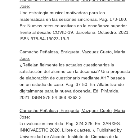
Jose:
Una estrategia musical motivadora para las
matemáticas en las sesiones síncronas. Pag. 173-180.
En: Nuevos retos educativos en la enseñanza superior
frente al desafío COVID-19
. Barcelona. Octaedro. 2021.
ISBN 978-84-19023-19-3
Camacho Peñalosa, Enriqueta, Vazquez Cueto, Maria
Jose:
¿Reflejan fielmente los actuales cuestionarios la
satisfacción del alumno con la docencia? Una propuesta
de elaboración de cuestionario mediante AHP basada
en un estudio de caso. Pag. 37-50.
En: Alfabetizando
digitalmente para la nueva docencia
. Ed. Pirámide.
2021. ISBN 978-84-368-4262-3
Camacho Peñalosa, Enriqueta, Vazquez Cueto, Maria
Jose:
la evaluacion invertida. Pag. 324-325.
En: XARXES-
INNOVAESTIC 2020. Llibre d¿actes
. ¿ Published by
Universidad de Alicante. Instituto de Ciencias de la