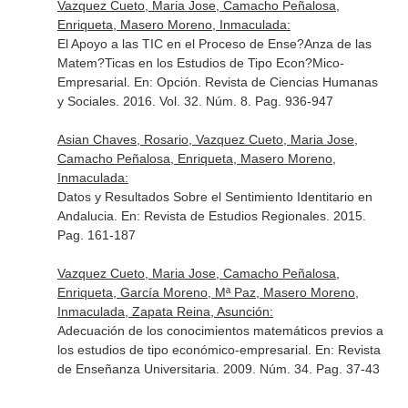
Vazquez Cueto, Maria Jose, Camacho Peñalosa,
Enriqueta, Masero Moreno, Inmaculada:
El Apoyo a las TIC en el Proceso de Ense?Anza de las
Matem?Ticas en los Estudios de Tipo Econ?Mico-
Empresarial.
En: Opción. Revista de Ciencias Humanas
y Sociales
. 2016. Vol. 32. Núm. 8. Pag. 936-947
Asian Chaves, Rosario, Vazquez Cueto, Maria Jose,
Camacho Peñalosa, Enriqueta, Masero Moreno,
Inmaculada:
Datos y Resultados Sobre el Sentimiento Identitario en
Andalucia.
En: Revista de Estudios Regionales
. 2015.
Pag. 161-187
Vazquez Cueto, Maria Jose, Camacho Peñalosa,
Enriqueta, García Moreno, Mª Paz, Masero Moreno,
Inmaculada, Zapata Reina, Asunción:
Adecuación de los conocimientos matemáticos previos a
los estudios de tipo económico-empresarial.
En: Revista
de Enseñanza Universitaria
. 2009. Núm. 34. Pag. 37-43