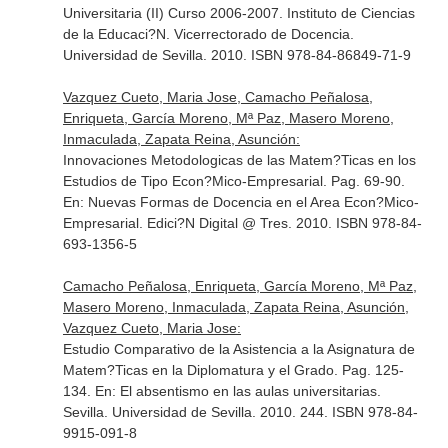
Universitaria (II) Curso 2006-2007
. Instituto de Ciencias
de la Educaci?N. Vicerrectorado de Docencia.
Universidad de Sevilla. 2010. ISBN 978-84-86849-71-9
Vazquez Cueto, Maria Jose, Camacho Peñalosa,
Enriqueta, García Moreno, Mª Paz, Masero Moreno,
Inmaculada, Zapata Reina, Asunción:
Innovaciones Metodologicas de las Matem?Ticas en los
Estudios de Tipo Econ?Mico-Empresarial. Pag. 69-90.
En: Nuevas Formas de Docencia en el Area Econ?Mico-
Empresarial
. Edici?N Digital @ Tres. 2010. ISBN 978-84-
693-1356-5
Camacho Peñalosa, Enriqueta, García Moreno, Mª Paz,
Masero Moreno, Inmaculada, Zapata Reina, Asunción,
Vazquez Cueto, Maria Jose:
Estudio Comparativo de la Asistencia a la Asignatura de
Matem?Ticas en la Diplomatura y el Grado. Pag. 125-
134.
En: El absentismo en las aulas universitarias
.
Sevilla. Universidad de Sevilla. 2010. 244. ISBN 978-84-
9915-091-8