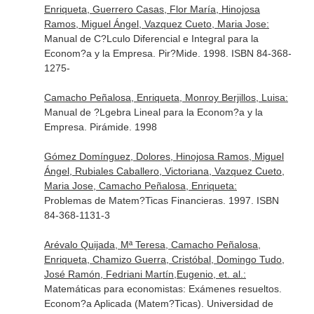
Enriqueta, Guerrero Casas, Flor María, Hinojosa
Ramos, Miguel Ángel, Vazquez Cueto, Maria Jose:
Manual de C?Lculo Diferencial e Integral para la
Econom?a y la Empresa. Pir?Mide. 1998. ISBN 84-368-
1275-
Camacho Peñalosa, Enriqueta, Monroy Berjillos, Luisa:
Manual de ?Lgebra Lineal para la Econom?a y la
Empresa. Pirámide. 1998
Gómez Domínguez, Dolores, Hinojosa Ramos, Miguel
Ángel, Rubiales Caballero, Victoriana, Vazquez Cueto,
Maria Jose, Camacho Peñalosa, Enriqueta:
Problemas de Matem?Ticas Financieras. 1997. ISBN
84-368-1131-3
Arévalo Quijada, Mª Teresa, Camacho Peñalosa,
Enriqueta, Chamizo Guerra, Cristóbal, Domingo Tudo,
José Ramón, Fedriani Martín,Eugenio, et. al.:
Matemáticas para economistas: Exámenes resueltos.
Econom?a Aplicada (Matem?Ticas). Universidad de