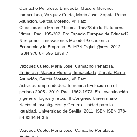
Camacho Peñalosa, Enriqueta, Masero Moreno,
Inmaculada, Vazquez Cueto, Maria Jose, Zapata Reina,
Asunción, García Moreno, Mª Paz:
Cuestionarios Matem?Ticos a Trav?S de la Plataforma
Virtual. Pag. 195-202.
En: Espacio Europeo de Educaci?
N Superior. Innovaciones Metodol?Gicas en la
Economia y la Empresa
. Edici?N Digital @tres. 2012.
ISBN 978-84-695-1839-7
Vazquez Cueto, Maria Jose, Camacho Peñalosa,
Enriqueta, Masero Moreno, Inmaculada, Zapata Reina,
Asunción, García Moreno, Mª Paz:
Actividad emprendedora femenina Evolución en el
periodo 2005 - 2010. Pag. 1962-1973.
En: Investigación
y género, logros y retos: III Congreso Universitario
Nacional Investigación y Género
. Unidad para la
Igualdad, Universidad de Sevilla. 2011. ISBN ISBN 978-
84-936484-3-5
Vazquez Cueto, Maria Jose, Camacho Peñalosa,
Enriqueta: