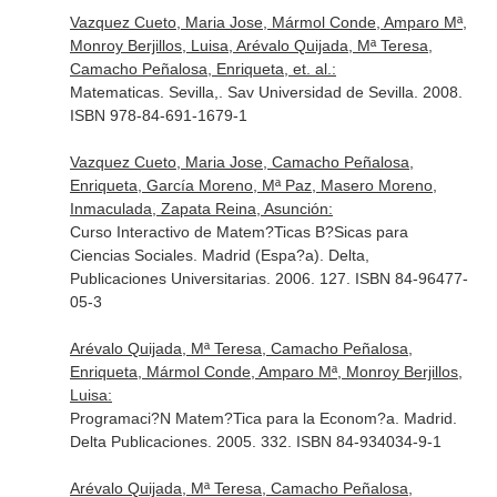
Vazquez Cueto, Maria Jose, Mármol Conde, Amparo Mª,
Monroy Berjillos, Luisa, Arévalo Quijada, Mª Teresa,
Camacho Peñalosa, Enriqueta, et. al.:
Matematicas. Sevilla,. Sav Universidad de Sevilla. 2008.
ISBN 978-84-691-1679-1
Vazquez Cueto, Maria Jose, Camacho Peñalosa,
Enriqueta, García Moreno, Mª Paz, Masero Moreno,
Inmaculada, Zapata Reina, Asunción:
Curso Interactivo de Matem?Ticas B?Sicas para
Ciencias Sociales. Madrid (Espa?a). Delta,
Publicaciones Universitarias. 2006. 127. ISBN 84-96477-
05-3
Arévalo Quijada, Mª Teresa, Camacho Peñalosa,
Enriqueta, Mármol Conde, Amparo Mª, Monroy Berjillos,
Luisa:
Programaci?N Matem?Tica para la Econom?a. Madrid.
Delta Publicaciones. 2005. 332. ISBN 84-934034-9-1
Arévalo Quijada, Mª Teresa, Camacho Peñalosa,