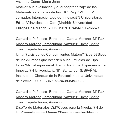
Vazquez Cueto, Maria Jose:
Motivar a la evaluación y al autoaprendizaje de las
Matemáticas a través de las TIC. Pag. 1-9.
En: V
Jornadas Internacionales de Innovaci?N Universitaria
.
Ed. 1. Villaviciosa de Odn (Madrid). Universidad
Europea de Madrid. 2008. ISBN 978-84-691-2665-3
Camacho Peñalosa, Enriqueta, García Moreno, Mª Paz,
Masero Moreno, Inmaculada, Vazquez Cueto, Maria
Jose, Zapata Reina, Asunción:
Un an?Lisis de los Conocimientos Matem?Ticos B?Sicos
de los Alumnos que Acceden a los Estudios de Tipo
Econ?Mico-Empresarial. Pag. 61-70.
En: Experiencia de
Innovaci?N Universitaria (II)
. Santander (ESPAÑA).
Instituto de Ciencias de la Educacion de la Universidad
de Sevilla. 2007. ISBN 978-84-86849-56-6
Camacho Peñalosa, Enriqueta, García Moreno, Mª Paz,
Masero Moreno, Inmaculada, Vazquez Cueto, Maria
Jose, Zapata Reina, Asunción:
Dise?o de Materiales Did?Cticos para la Nivelaci?N de
los Conocimientos Matem?Ticos Imprescindibles en