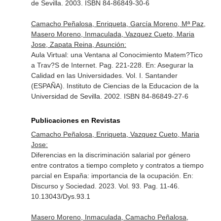
de Sevilla. 2003. ISBN 84-86849-30-6
Camacho Peñalosa, Enriqueta, García Moreno, Mª Paz,
Masero Moreno, Inmaculada, Vazquez Cueto, Maria
Jose, Zapata Reina, Asunción:
Aula Virtual: una Ventana al Conocimiento Matem?Tico
a Trav?S de Internet. Pag. 221-228.
En: Asegurar la
Calidad en las Universidades. Vol. I
. Santander
(ESPAÑA). Instituto de Ciencias de la Educacion de la
Universidad de Sevilla. 2002. ISBN 84-86849-27-6
Publicaciones en Revistas
Camacho Peñalosa, Enriqueta, Vazquez Cueto, Maria
Jose:
Diferencias en la discriminación salarial por género
entre contratos a tiempo completo y contratos a tiempo
parcial en España: importancia de la ocupación.
En:
Discurso y Sociedad
. 2023. Vol. 93. Pag. 11-46.
10.13043/Dys.93.1
Masero Moreno, Inmaculada, Camacho Peñalosa,