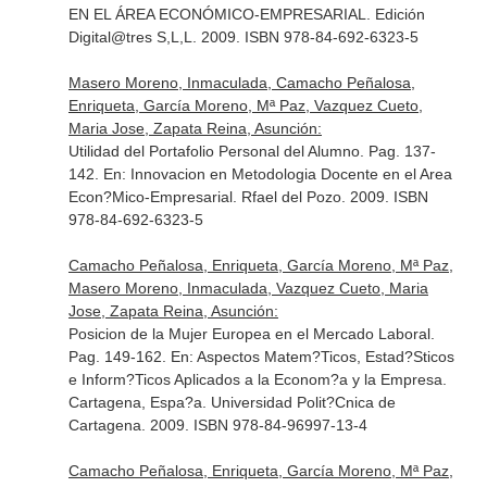
EN EL ÁREA ECONÓMICO-EMPRESARIAL
. Edición
Digital@tres S,L,L. 2009. ISBN 978-84-692-6323-5
Masero Moreno, Inmaculada, Camacho Peñalosa,
Enriqueta, García Moreno, Mª Paz, Vazquez Cueto,
Maria Jose, Zapata Reina, Asunción:
Utilidad del Portafolio Personal del Alumno. Pag. 137-
142.
En: Innovacion en Metodologia Docente en el Area
Econ?Mico-Empresarial
. Rfael del Pozo. 2009. ISBN
978-84-692-6323-5
Camacho Peñalosa, Enriqueta, García Moreno, Mª Paz,
Masero Moreno, Inmaculada, Vazquez Cueto, Maria
Jose, Zapata Reina, Asunción:
Posicion de la Mujer Europea en el Mercado Laboral.
Pag. 149-162.
En: Aspectos Matem?Ticos, Estad?Sticos
e Inform?Ticos Aplicados a la Econom?a y la Empresa
.
Cartagena, Espa?a. Universidad Polit?Cnica de
Cartagena. 2009. ISBN 978-84-96997-13-4
Camacho Peñalosa, Enriqueta, García Moreno, Mª Paz,