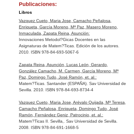
Publicaciones:
Libros
Vazquez Cueto, Maria Jose, Camacho Peñalosa,
Enriqueta, García Moreno, Mª Paz, Masero Moreno,
Inmaculada, Zapata Reina, Asunción:
Innovaciones Metodol?Gicas Docentes en las
Asignaturas de Matem?Ticas. Edición de los autores.
2010. ISBN 978-84-693-5067-6
Zapata Reina, Asunción, Lucas León, Gerardo,
González Camacho, M. Carmen, García Moreno, Mª
Paz, Domingo Tudo, José Ramón, et. al.:
Matem?Ticas. Santander (ESPAÑA). Sav Universidad de
Sevilla. 2010. ISBN 978-84-693-8734-4
Vazquez Cueto, Maria Jose, Arévalo Quijada, Mª Teresa,
Camacho Peñalosa, Enriqueta, Domingo Tudo, José
Ramón, Fernández Geniz, Patrocinio, et. al.:
Matem?Ticas II. Sevilla,. Sav Universidad de Sevilla.
2008. ISBN 978-84-691-1668-5