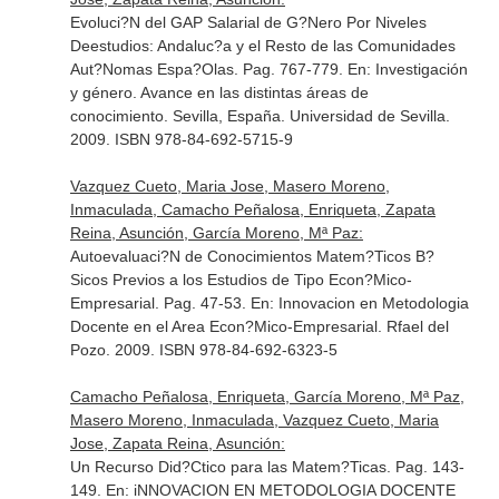
Evoluci?N del GAP Salarial de G?Nero Por Niveles
Deestudios: Andaluc?a y el Resto de las Comunidades
Aut?Nomas Espa?Olas. Pag. 767-779.
En: Investigación
y género. Avance en las distintas áreas de
conocimiento
. Sevilla, España. Universidad de Sevilla.
2009. ISBN 978-84-692-5715-9
Vazquez Cueto, Maria Jose, Masero Moreno,
Inmaculada, Camacho Peñalosa, Enriqueta, Zapata
Reina, Asunción, García Moreno, Mª Paz:
Autoevaluaci?N de Conocimientos Matem?Ticos B?
Sicos Previos a los Estudios de Tipo Econ?Mico-
Empresarial. Pag. 47-53.
En: Innovacion en Metodologia
Docente en el Area Econ?Mico-Empresarial
. Rfael del
Pozo. 2009. ISBN 978-84-692-6323-5
Camacho Peñalosa, Enriqueta, García Moreno, Mª Paz,
Masero Moreno, Inmaculada, Vazquez Cueto, Maria
Jose, Zapata Reina, Asunción:
Un Recurso Did?Ctico para las Matem?Ticas. Pag. 143-
149.
En: iNNOVACION EN METODOLOGIA DOCENTE