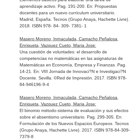
aprendizaje activo. Pag. 191-200.
En: Propuestas
docentes para un nuevo curriculum universitario
.
Madrid, España. Tecnos (Grupo Anaya, Hachette Livre).
2018. ISBN 978- 84- 309- 7381- 1
Masero Moreno, Inmaculada, Camacho Peñalosa,
Enriqueta, Vazquez Cueto, Maria Jose:
Una cuestión de voluntades: el desarrollo de
competencias no matemáticas en las asignaturas de
Matemáticas en Economía, Empresa y Finanzas. Pag.
14-21.
En: VIII Jornada de Innovaci?N e Investigaci?N
Docente
. Sevilla. ©Red de Impresión. 2017. ISBN 978-
84-946196-9-4
Masero Moreno, Inmaculada, Camacho Peñalosa,
Enriqueta, Vazquez Cueto, Maria Jose:
El binomio método-sistema de evaluación y sus efectos
sobre el absentismo universitario. Pag. 299-305.
En:
Formulación de los Nuevos Espacios Europeos
. Tecnos
(Grupo Anaya, Hachette Livre). 2017. ISBN 978-84-309-
7379-8