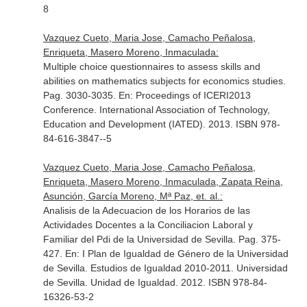
8
Vazquez Cueto, Maria Jose, Camacho Peñalosa,
Enriqueta, Masero Moreno, Inmaculada:
Multiple choice questionnaires to assess skills and
abilities on mathematics subjects for economics studies.
Pag. 3030-3035.
En: Proceedings of ICERI2013
Conference
. International Association of Technology,
Education and Development (IATED). 2013. ISBN 978-
84-616-3847--5
Vazquez Cueto, Maria Jose, Camacho Peñalosa,
Enriqueta, Masero Moreno, Inmaculada, Zapata Reina,
Asunción, García Moreno, Mª Paz, et. al.:
Analisis de la Adecuacion de los Horarios de las
Actividades Docentes a la Conciliacion Laboral y
Familiar del Pdi de la Universidad de Sevilla. Pag. 375-
427.
En: I Plan de Igualdad de Género de la Universidad
de Sevilla. Estudios de Igualdad 2010-2011
. Universidad
de Sevilla. Unidad de Igualdad. 2012. ISBN 978-84-
16326-53-2