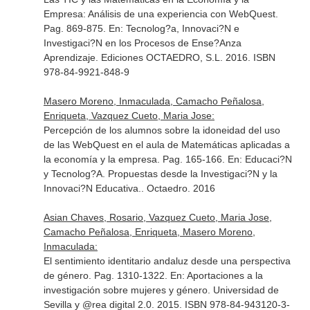
Empresa: Análisis de una experiencia con WebQuest.
Pag. 869-875.
En: Tecnolog?a, Innovaci?N e
Investigaci?N en los Procesos de Ense?Anza
Aprendizaje
. Ediciones OCTAEDRO, S.L. 2016. ISBN
978-84-9921-848-9
Masero Moreno, Inmaculada, Camacho Peñalosa,
Enriqueta, Vazquez Cueto, Maria Jose:
Percepción de los alumnos sobre la idoneidad del uso
de las WebQuest en el aula de Matemáticas aplicadas a
la economía y la empresa. Pag. 165-166.
En: Educaci?N
y Tecnolog?A. Propuestas desde la Investigaci?N y la
Innovaci?N Educativa.
. Octaedro. 2016
Asian Chaves, Rosario, Vazquez Cueto, Maria Jose,
Camacho Peñalosa, Enriqueta, Masero Moreno,
Inmaculada:
El sentimiento identitario andaluz desde una perspectiva
de género. Pag. 1310-1322.
En: Aportaciones a la
investigación sobre mujeres y género
. Universidad de
Sevilla y @rea digital 2.0. 2015. ISBN 978-84-943120-3-