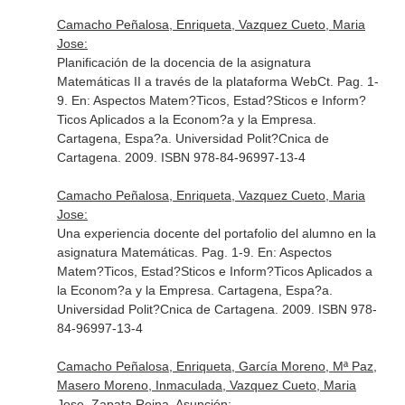
Camacho Peñalosa, Enriqueta, Vazquez Cueto, Maria
Jose:
Planificación de la docencia de la asignatura
Matemáticas II a través de la plataforma WebCt. Pag. 1-
9.
En: Aspectos Matem?Ticos, Estad?Sticos e Inform?
Ticos Aplicados a la Econom?a y la Empresa
.
Cartagena, Espa?a. Universidad Polit?Cnica de
Cartagena. 2009. ISBN 978-84-96997-13-4
Camacho Peñalosa, Enriqueta, Vazquez Cueto, Maria
Jose:
Una experiencia docente del portafolio del alumno en la
asignatura Matemáticas. Pag. 1-9.
En: Aspectos
Matem?Ticos, Estad?Sticos e Inform?Ticos Aplicados a
la Econom?a y la Empresa
. Cartagena, Espa?a.
Universidad Polit?Cnica de Cartagena. 2009. ISBN 978-
84-96997-13-4
Camacho Peñalosa, Enriqueta, García Moreno, Mª Paz,
Masero Moreno, Inmaculada, Vazquez Cueto, Maria
Jose, Zapata Reina, Asunción: