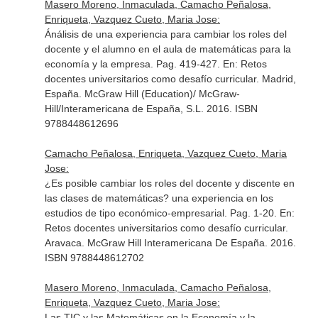
Masero Moreno, Inmaculada, Camacho Peñalosa,
Enriqueta, Vazquez Cueto, Maria Jose:
Ánálisis de una experiencia para cambiar los roles del
docente y el alumno en el aula de matemáticas para la
economía y la empresa. Pag. 419-427.
En: Retos
docentes universitarios como desafío curricular
. Madrid,
España. McGraw Hill (Education)/ McGraw-
Hill/Interamericana de España, S.L. 2016. ISBN
9788448612696
Camacho Peñalosa, Enriqueta, Vazquez Cueto, Maria
Jose:
¿Es posible cambiar los roles del docente y discente en
las clases de matemáticas? una experiencia en los
estudios de tipo económico-empresarial. Pag. 1-20.
En:
Retos docentes universitarios como desafío curricular
.
Aravaca. McGraw Hill Interamericana De España. 2016.
ISBN 9788448612702
Masero Moreno, Inmaculada, Camacho Peñalosa,
Enriqueta, Vazquez Cueto, Maria Jose:
Las TIC y las Matemáticas en la Economía y la