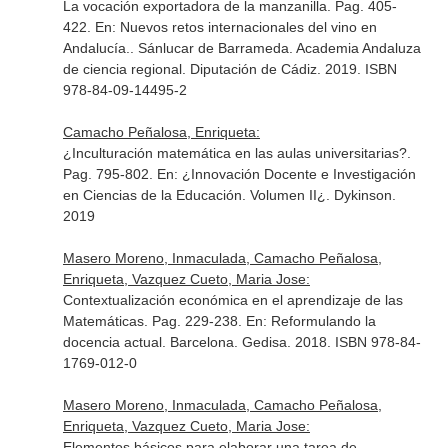
La vocación exportadora de la manzanilla. Pag. 405-
422.
En: Nuevos retos internacionales del vino en
Andalucía.
. Sánlucar de Barrameda. Academia Andaluza
de ciencia regional. Diputación de Cádiz. 2019. ISBN
978-84-09-14495-2
Camacho Peñalosa, Enriqueta:
¿Inculturación matemática en las aulas universitarias?.
Pag. 795-802.
En: ¿Innovación Docente e Investigación
en Ciencias de la Educación. Volumen II¿
. Dykinson.
2019
Masero Moreno, Inmaculada, Camacho Peñalosa,
Enriqueta, Vazquez Cueto, Maria Jose:
Contextualización económica en el aprendizaje de las
Matemáticas. Pag. 229-238.
En: Reformulando la
docencia actual
. Barcelona. Gedisa. 2018. ISBN 978-84-
1769-012-0
Masero Moreno, Inmaculada, Camacho Peñalosa,
Enriqueta, Vazquez Cueto, Maria Jose:
Elementos básicos para elaborar una tarea de