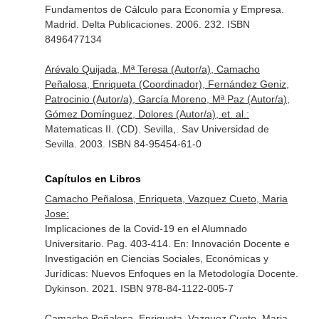
Fundamentos de Cálculo para Economía y Empresa.
Madrid. Delta Publicaciones. 2006. 232. ISBN
8496477134
Arévalo Quijada, Mª Teresa (Autor/a), Camacho
Peñalosa, Enriqueta (Coordinador), Fernández Geniz,
Patrocinio (Autor/a), García Moreno, Mª Paz (Autor/a),
Gómez Domínguez, Dolores (Autor/a), et. al.:
Matematicas II. (CD). Sevilla,. Sav Universidad de
Sevilla. 2003. ISBN 84-95454-61-0
Capítulos en Libros
Camacho Peñalosa, Enriqueta, Vazquez Cueto, Maria
Jose:
Implicaciones de la Covid-19 en el Alumnado
Universitario. Pag. 403-414.
En: Innovación Docente e
Investigación en Ciencias Sociales, Económicas y
Jurídicas: Nuevos Enfoques en la Metodología Docente
.
Dykinson. 2021. ISBN 978-84-1122-005-7
Camacho Peñalosa, Enriqueta, Vazquez Cueto, Maria