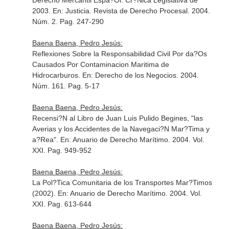
Derecho Mercantil Espa?Ol. Cr?Nica Legislativa de
2003.
En: Justicia. Revista de Derecho Procesal
. 2004.
Núm. 2. Pag. 247-290
Baena Baena, Pedro Jesús:
Reflexiones Sobre la Responsabilidad Civil Por da?Os
Causados Por Contaminacion Maritima de
Hidrocarburos.
En: Derecho de los Negocios
. 2004.
Núm. 161. Pag. 5-17
Baena Baena, Pedro Jesús:
Recensi?N al Libro de Juan Luis Pulido Begines, "las
Averias y los Accidentes de la Navegaci?N Mar?Tima y
a?Rea".
En: Anuario de Derecho Marítimo
. 2004. Vol.
XXI. Pag. 949-952
Baena Baena, Pedro Jesús:
La Pol?Tica Comunitaria de los Transportes Mar?Timos
(2002).
En: Anuario de Derecho Marítimo
. 2004. Vol.
XXI. Pag. 613-644
Baena Baena, Pedro Jesús: