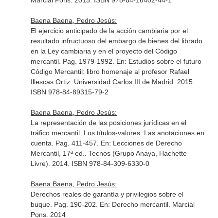
Marcial Pons. 2015. ISBN 978-84-16402-44-1
Baena Baena, Pedro Jesús:
El ejercicio anticipado de la acción cambiaria por el
resultado infructuoso del embargo de bienes del librado
en la Ley cambiaria y en el proyecto del Código
mercantil. Pag. 1979-1992.
En: Estudios sobre el futuro
Código Mercantil: libro homenaje al profesor Rafael
Illescas Ortiz
. Universidad Carlos III de Madrid. 2015.
ISBN 978-84-89315-79-2
Baena Baena, Pedro Jesús:
La representación de las posiciones jurídicas en el
tráfico mercantil. Los títulos-valores. Las anotaciones en
cuenta. Pag. 411-457.
En: Lecciones de Derecho
Mercantil, 17ª ed.
. Tecnos (Grupo Anaya, Hachette
Livre). 2014. ISBN 978-84-309-6330-0
Baena Baena, Pedro Jesús:
Derechos reales de garantía y privilegios sobre el
buque. Pag. 190-202.
En: Derecho mercantil
. Marcial
Pons. 2014