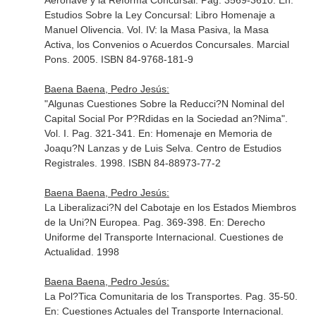
Aeronave y la Reforma Concursal. Pag. 3569-3610.
En:
Estudios Sobre la Ley Concursal: Libro Homenaje a
Manuel Olivencia. Vol. IV: la Masa Pasiva, la Masa
Activa, los Convenios o Acuerdos Concursales
. Marcial
Pons. 2005. ISBN 84-9768-181-9
Baena Baena, Pedro Jesús:
"Algunas Cuestiones Sobre la Reducci?N Nominal del
Capital Social Por P?Rdidas en la Sociedad an?Nima".
Vol. I. Pag. 321-341.
En: Homenaje en Memoria de
Joaqu?N Lanzas y de Luis Selva
. Centro de Estudios
Registrales. 1998. ISBN 84-88973-77-2
Baena Baena, Pedro Jesús:
La Liberalizaci?N del Cabotaje en los Estados Miembros
de la Uni?N Europea. Pag. 369-398.
En: Derecho
Uniforme del Transporte Internacional. Cuestiones de
Actualidad
. 1998
Baena Baena, Pedro Jesús:
La Pol?Tica Comunitaria de los Transportes. Pag. 35-50.
En: Cuestiones Actuales del Transporte Internacional
.