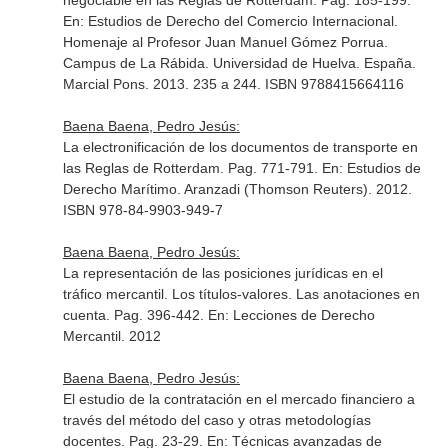
negociable en las Reglas de Rotterdam. Pag. 185-199.
En: Estudios de Derecho del Comercio Internacional.
Homenaje al Profesor Juan Manuel Gómez Porrua
.
Campus de La Rábida. Universidad de Huelva. España.
Marcial Pons. 2013. 235 a 244. ISBN 9788415664116
Baena Baena, Pedro Jesús:
La electronificación de los documentos de transporte en
las Reglas de Rotterdam. Pag. 771-791.
En: Estudios de
Derecho Marítimo
. Aranzadi (Thomson Reuters). 2012.
ISBN 978-84-9903-949-7
Baena Baena, Pedro Jesús:
La representación de las posiciones jurídicas en el
tráfico mercantil. Los títulos-valores. Las anotaciones en
cuenta. Pag. 396-442.
En: Lecciones de Derecho
Mercantil
. 2012
Baena Baena, Pedro Jesús:
El estudio de la contratación en el mercado financiero a
través del método del caso y otras metodologías
docentes. Pag. 23-29.
En: Técnicas avanzadas de