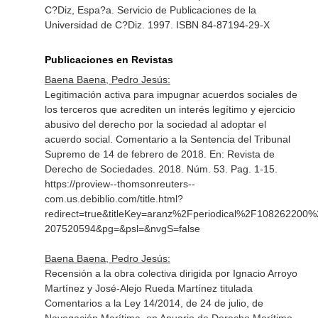
C?Diz, Espa?a. Servicio de Publicaciones de la
Universidad de C?Diz. 1997. ISBN 84-87194-29-X
Publicaciones en Revistas
Baena Baena, Pedro Jesús:
Legitimación activa para impugnar acuerdos sociales de
los terceros que acrediten un interés legítimo y ejercicio
abusivo del derecho por la sociedad al adoptar el
acuerdo social. Comentario a la Sentencia del Tribunal
Supremo de 14 de febrero de 2018.
En: Revista de
Derecho de Sociedades
. 2018. Núm. 53. Pag. 1-15.
https://proview--thomsonreuters--
com.us.debiblio.com/title.html?
redirect=true&titleKey=aranz%2Fperiodical%2F108262200
207520594&pg=&psl=&nvgS=false
Baena Baena, Pedro Jesús:
Recensión a la obra colectiva dirigida por Ignacio Arroyo
Martínez y José-Alejo Rueda Martínez titulada
Comentarios a la Ley 14/2014, de 24 de julio, de