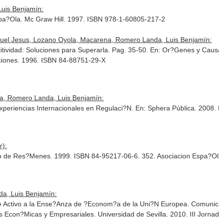
uis Benjamín:
pa?Ola
. Mc Graw Hill. 1997. ISBN 978-1-60805-217-2
anuel Jesus, Lozano Oyola, Macarena, Romero Landa, Luis Benjamín:
tividad: Soluciones para Superarla. Pag. 35-50.
En: Or?Genes y Causas
aciones. 1996. ISBN 84-88751-29-X
na, Romero Landa, Luis Benjamín:
xperiencias Internacionales en Regulaci?N.
En: Sphera Pública
. 2008.
r):
o de Res?Menes. 1999. ISBN 84-95217-06-6. 352. Asociacion Espa?Ol
da, Luis Benjamín:
e Activo a la Ense?Anza de ?Econom?a de la Uni?N Europea. Comunicac
 Econ?Micas y Empresariales. Universidad de Sevilla. 2010. III Jorna