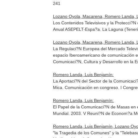
241
Lozano Oyola, Macarena, Romero Landa, L
Los Contenidos Televisivos y la Protecci?
Anual ASEPELT-Espa?a. La Laguna (Teneri
Lozano Oyola, Macarena, Romero Landa, L
La Regulaci?N Europea del Mercado Tele
espacio Iberoamericano de comunicación en 
Comunicaci?N, Cultura y Desarrollo en la Er
Romero Landa, Luis Benjamín:
La Aportaci?N del Sector de la Comunicaci
Mica. Comunicación en congreso. I Congre
Romero Landa, Luis Benjamín:
El Papel de la Comunicaci?N de Masas en e
Mundial. 2003. V Reuni?N de Econom?a Mu
Romero Landa, Luis Benjamín, Lozano Oyo
"la Tragedia de los Comunes" y la "Telebas