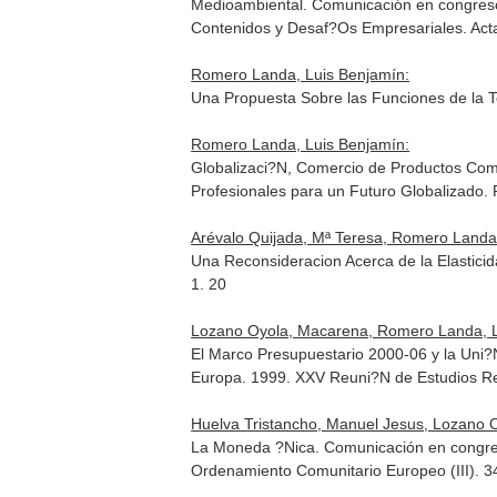
Medioambiental. Comunicación en congreso
Contenidos y Desaf?Os Empresariales. Acta
Romero Landa, Luis Benjamín:
Una Propuesta Sobre las Funciones de la 
Romero Landa, Luis Benjamín:
Globalizaci?N, Comercio de Productos Com
Profesionales para un Futuro Globalizado.
Arévalo Quijada, Mª Teresa, Romero Landa
Una Reconsideracion Acerca de la Elastic
1. 20
Lozano Oyola, Macarena, Romero Landa, L
El Marco Presupuestario 2000-06 y la Uni
Europa. 1999. XXV Reuni?N de Estudios Re
Huelva Tristancho, Manuel Jesus, Lozano O
La Moneda ?Nica. Comunicación en congreso.
Ordenamiento Comunitario Europeo (III). 3