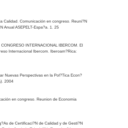
e la Calidad. Comunicación en congreso. Reuni?N
?N Anual ASEPELT-Espa?a. 1. 25
so. IX CONGRESO INTERNACIONAL IBERCOM. El
greso Internacional Ibercom. Iberoam?Rica:
rar Nuevas Perspectivas en la Pol?Tica Econ?
). 2004
nicación en congreso. Reunion de Economia
g?As de Certificaci?N de Calidad y de Gesti?N