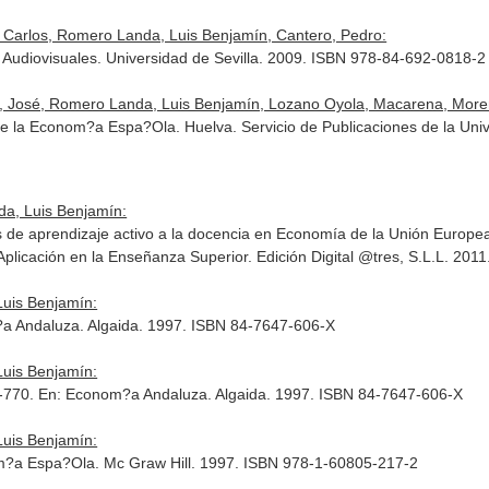
 Carlos, Romero Landa, Luis Benjamín, Cantero, Pedro:
 Audiovisuales. Universidad de Sevilla. 2009. ISBN 978-84-692-0818-2
er, José, Romero Landa, Luis Benjamín, Lozano Oyola, Macarena, More
 de la Econom?a Espa?Ola. Huelva. Servicio de Publicaciones de la Uni
da, Luis Benjamín:
as de aprendizaje activo a la docencia en Economía de la Unión Europe
plicación en la Enseñanza Superior
. Edición Digital @tres, S.L.L. 20
uis Benjamín:
a Andaluza
. Algaida. 1997. ISBN 84-7647-606-X
uis Benjamín:
1-770.
En: Econom?a Andaluza
. Algaida. 1997. ISBN 84-7647-606-X
uis Benjamín:
m?a Espa?Ola
. Mc Graw Hill. 1997. ISBN 978-1-60805-217-2