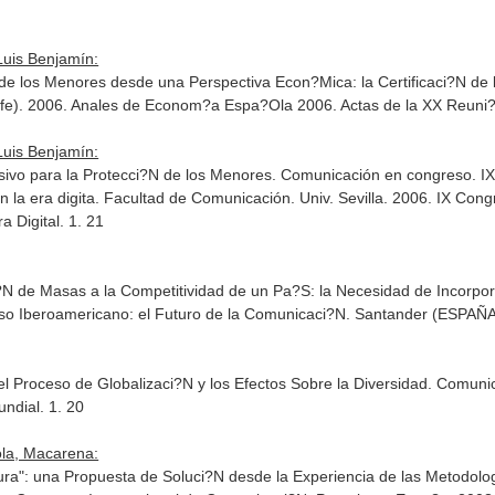
uis Benjamín:
N de los Menores desde una Perspectiva Econ?Mica: la Certificaci?N d
fe). 2006. Anales de Econom?a Espa?Ola 2006. Actas de la XX Reuni
uis Benjamín:
visivo para la Protecci?N de los Menores. Comunicación en congre
la era digita. Facultad de Comunicación. Univ. Sevilla. 2006. IX Con
a Digital. 1. 21
?N de Masas a la Competitividad de un Pa?S: la Necesidad de Incorpo
so Iberoamericano: el Futuro de la Comunicaci?N. Santander (ESPAÑA
l Proceso de Globalizaci?N y los Efectos Sobre la Diversidad. Comu
ndial. 1. 20
la, Macarena:
ura": una Propuesta de Soluci?N desde la Experiencia de las Metodolo