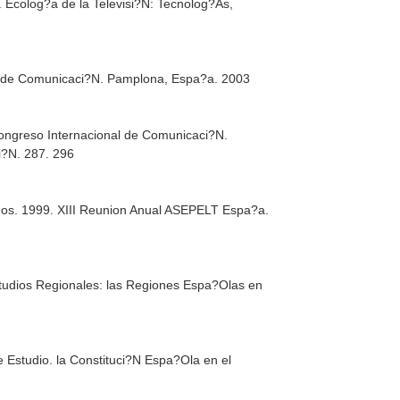
Ecolog?a de la Televisi?N: Tecnolog?As,
al de Comunicaci?N. Pamplona, Espa?a. 2003
ongreso Internacional de Comunicaci?N.
i?N. 287. 296
gos. 1999. XIII Reunion Anual ASEPELT Espa?a.
tudios Regionales: las Regiones Espa?Olas en
 Estudio. la Constituci?N Espa?Ola en el