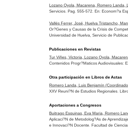
Lozano Oyola, Macarena, Romero Landa, L
Servicios. Pag. 555-572.
En: Econom?a Es
Vallés Ferrer, José, Huelva Tristancho, M
Or?Genes y Causas de la Crisis de Competi
Universidad de Huelva, Servicio de Public
Publicaciones en Revistas
Tur Viñes, Victoria, Lozano Oyola, Macare
Contenidos Progr?Maticos Audiovisuales: E
Otra participación en Libros de Actas
Romero Landa, Luis Benjamín (Coordinado
XXV Reuni?N de Estudios Regionales. Libr
Aportaciones a Congresos
Buitrago Esquinas, Eva Maria, Romero Lan
Aplicaci?N de Metodolog?As de Aprendizaj
e Innovaci?N Docente. Facultad de Ciencias