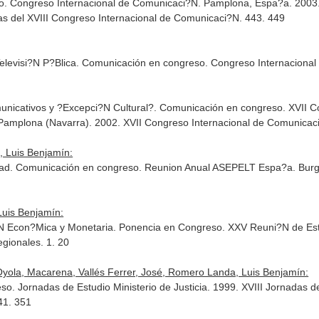
. Congreso Internacional de Comunicaci?N. Pamplona, Espa?a. 2003. 
s del XVIII Congreso Internacional de Comunicaci?N. 443. 449
Televisi?N P?Blica. Comunicación en congreso. Congreso Internacion
unicativos y ?Excepci?N Cultural?. Comunicación en congreso. XVII C
 Pamplona (Navarra). 2002. XVII Congreso Internacional de Comunicac
, Luis Benjamín:
idad. Comunicación en congreso. Reunion Anual ASEPELT Espa?a. Bur
uis Benjamín:
?N Econ?Mica y Monetaria. Ponencia en Congreso. XXV Reuni?N de Es
gionales. 1. 20
yola, Macarena, Vallés Ferrer, José, Romero Landa, Luis Benjamín:
 Jornadas de Estudio Ministerio de Justicia. 1999. XVIII Jornadas de
41. 351