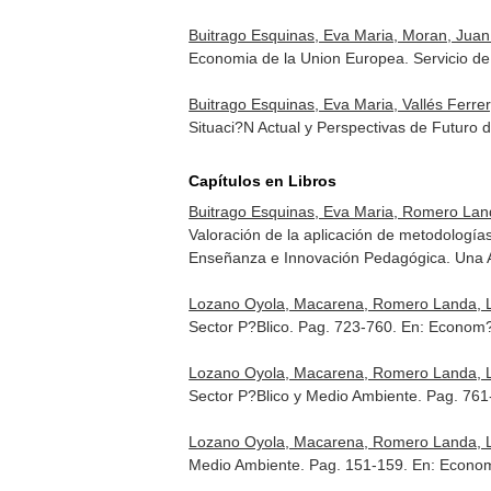
Buitrago Esquinas, Eva Maria, Moran, Juan
Economia de la Union Europea. Servicio de
Buitrago Esquinas, Eva Maria, Vallés Ferr
Situaci?N Actual y Perspectivas de Futuro
Capítulos en Libros
Buitrago Esquinas, Eva Maria, Romero Lan
Valoración de la aplicación de metodologí
Enseñanza e Innovación Pedagógica. Una A
Lozano Oyola, Macarena, Romero Landa, L
Sector P?Blico. Pag. 723-760.
En: Econom?
Lozano Oyola, Macarena, Romero Landa, L
Sector P?Blico y Medio Ambiente. Pag. 76
Lozano Oyola, Macarena, Romero Landa, L
Medio Ambiente. Pag. 151-159.
En: Econo