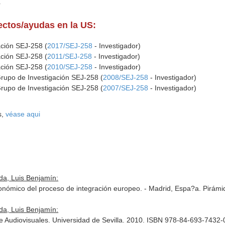
r
yectos/ayudas en la US:
ación SEJ-258 (
2017/SEJ-258
- Investigador)
ación SEJ-258 (
2011/SEJ-258
- Investigador)
ación SEJ-258 (
2010/SEJ-258
- Investigador)
Grupo de Investigación SEJ-258 (
2008/SEJ-258
- Investigador)
Grupo de Investigación SEJ-258 (
2007/SEJ-258
- Investigador)
s,
véase aqui
da, Luis Benjamín:
onómico del proceso de integración europeo. - Madrid, Espa?a. Pirám
da, Luis Benjamín:
 Audiovisuales. Universidad de Sevilla. 2010. ISBN 978-84-693-7432-