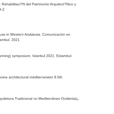
: Rehabilitaci?N del Patrimonio Arquitect?Nico y
9-Z
house in Western Andalusia. Comunicación en
tambul. 2021
lanning) symposium, Istanbul 2021. Estambul.
ine architectural méditerranéen 8.5th
uitetura Tradicional no Mediterrâneo Ocidental¿.