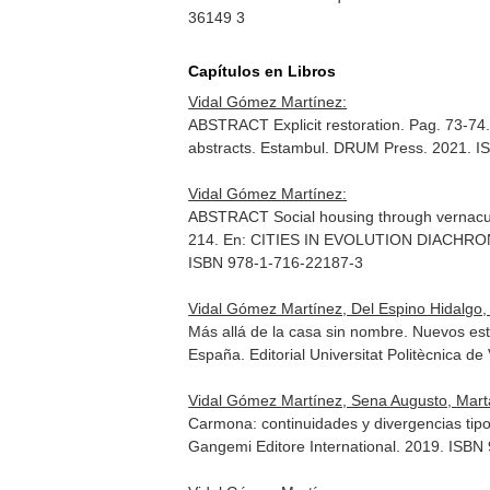
36149 3
Capítulos en Libros
Vidal Gómez Martínez:
ABSTRACT Explicit restoration. Pag. 73-74
abstracts
. Estambul. DRUM Press. 2021. I
Vidal Gómez Martínez:
ABSTRACT Social housing through vernacular
214.
En: CITIES IN EVOLUTION DIACHR
ISBN 978-1-716-22187-3
Vidal Gómez Martínez, Del Espino Hidalgo,
Más allá de la casa sin nombre. Nuevos es
España. Editorial Universitat Politècnica 
Vidal Gómez Martínez, Sena Augusto, Marta
Carmona: continuidades y divergencias tipo
Gangemi Editore International. 2019. ISB