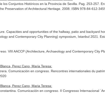
e los Conjuntos Históricos en la Provincia de Sevilla. Pag. 253-257.
En
r the Preservation of Architectural Heritage. 2008. ISBN 978-84-612-345
ture. Capacities and opportunities of the hallway, patio and backyard 
eology and Contemporary City Planning) symposium, Istanbul 2021. Es
greso. VIII AACCP (Architecture, Archaeology and Contemporary City P
 Blanca, Perez Cano, Maria Teresa:
era. Comunicación en congreso. Rencontres internationales du patrimo
 2020
 Blanca, Perez Cano, Maria Teresa:
stantina. Comunicación en congreso. II Congresso Internacional `Arq