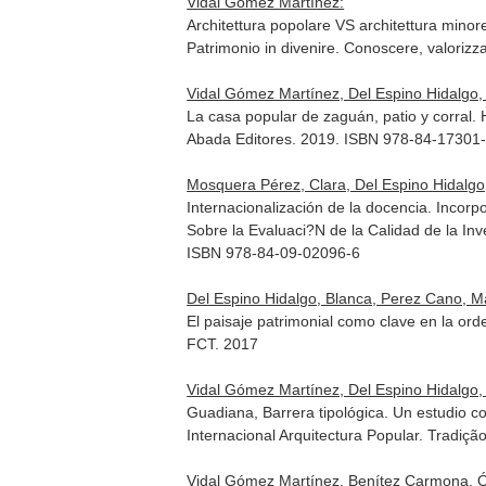
Vidal Gómez Martínez:
Architettura popolare VS architettura minore
Patrimonio in divenire. Conoscere, valorizza
Vidal Gómez Martínez, Del Espino Hidalgo,
La casa popular de zaguán, patio y corral. 
Abada Editores. 2019. ISBN 978-84-17301
Mosquera Pérez, Clara, Del Espino Hidalgo
Internacionalización de la docencia. Incorp
Sobre la Evaluaci?N de la Calidad de la In
ISBN 978-84-09-02096-6
Del Espino Hidalgo, Blanca, Perez Cano, M
El paisaje patrimonial como clave en la or
FCT. 2017
Vidal Gómez Martínez, Del Espino Hidalgo,
Guadiana, Barrera tipológica. Un estudio co
Internacional Arquitectura Popular. Tradiç
Vidal Gómez Martínez, Benítez Carmona, Ós