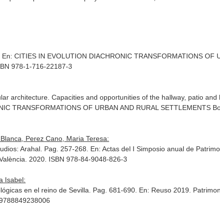
.
En: CITIES IN EVOLUTION DIACHRONIC TRANSFORMATIONS OF 
SBN 978-1-716-22187-3
 architecture. Capacities and opportunities of the hallway, patio and
ONIC TRANSFORMATIONS OF URBAN AND RURAL SETTLEMENTS Book 
 Blanca, Perez Cano, Maria Teresa:
tudios: Arahal. Pag. 257-268.
En: Actas del I Simposio anual de Patri
de València. 2020. ISBN 978-84-9048-826-3
 Isabel:
lógicas en el reino de Sevilla. Pag. 681-690.
En: Reuso 2019. Patrimoni
N 9788849238006