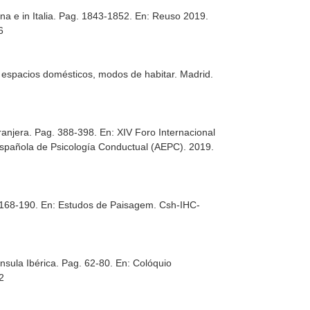
gna e in Italia. Pag. 1843-1852.
En: Reuso 2019.
6
 espacios domésticos, modos de habitar
. Madrid.
tranjera. Pag. 388-398.
En: XIV Foro Internacional
Española de Psicología Conductual (AEPC). 2019.
. 168-190.
En: Estudos de Paisagem
. Csh-IHC-
ínsula Ibérica. Pag. 62-80.
En: Colóquio
2