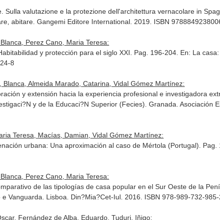
. Sulla valutazione e la protezione dell'architettura vernacolare in Spa
re, abitare
. Gangemi Editore International. 2019. ISBN 978884923800
 Blanca, Perez Cano, Maria Teresa:
Habitabilidad y protección para el siglo XXI. Pag. 196-204.
En: La casa:
-24-8
, Blanca, Almeida Marado, Catarina, Vidal Gómez Martínez:
oración y extensión hacia la experiencia profesional e investigadora ex
vestigaci?N y de la Educaci?N Superior (Fecies)
. Granada. Asociación 
aria Teresa, Macías, Damian, Vidal Gómez Martínez:
denación urbana: Una aproximación al caso de Mértola (Portugal). Pag
 Blanca, Perez Cano, Maria Teresa:
mparativo de las tipologías de casa popular en el Sur Oeste de la Pen
ão e Vanguarda
. Lisboa. Din?Mia?Cet-Iul. 2016. ISBN 978-989-732-985-
car, Fernández de Alba, Eduardo, Tuduri, Iñigo: