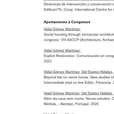
Dinámicas de intervención y conservación d
Edificaci?N
. Cicop. International Centre fo
Aportaciones a Congresos
Vidal Gómez Martínez:
Social housing through vernacular architec
congreso. VIII AACCP (Architecture, Archa
Vidal Gómez Martínez:
Explicit Restoration. Comunicación en con
2021
Vidal Gómez Martínez, Del Espino Hidalgo,
Beyond the no name house. New studies Utr
Intermediate total on line Editio. Florencia.
Vidal Gómez Martínez, Del Espino Hidalgo,
Além da casa sem nome. Novos estudos: Con
Mértola, - Alentejo, Portugal. 2020