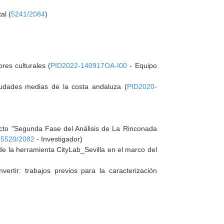
al (
5241/2084
)
res culturales (
PID2022-140917OA-I00
- Equipo
 Ciudades medias de la costa andaluza (
PID2020-
yecto "Segunda Fase del Análisis de La Rinconada
(
5520/2082
- Investigador)
de la herramienta CityLab_Sevilla en el marco del
ertir: trabajos previos para la caracterización