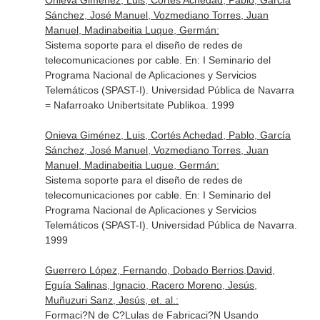
Onieva Giménez, Luis, Cortés Achedad, Pablo, García
Sánchez, José Manuel, Vozmediano Torres, Juan
Manuel, Madinabeitia Luque, Germán:
Sistema soporte para el diseño de redes de
telecomunicaciones por cable.
En: I Seminario del
Programa Nacional de Aplicaciones y Servicios
Telemáticos (SPAST-I)
. Universidad Pública de Navarra
= Nafarroako Unibertsitate Publikoa. 1999
Onieva Giménez, Luis, Cortés Achedad, Pablo, García
Sánchez, José Manuel, Vozmediano Torres, Juan
Manuel, Madinabeitia Luque, Germán:
Sistema soporte para el diseño de redes de
telecomunicaciones por cable.
En: I Seminario del
Programa Nacional de Aplicaciones y Servicios
Telemáticos (SPAST-I)
. Universidad Pública de Navarra.
1999
Guerrero López, Fernando, Dobado Berrios,David,
Eguía Salinas, Ignacio, Racero Moreno, Jesús,
Muñuzuri Sanz, Jesús, et. al.:
Formaci?N de C?Lulas de Fabricaci?N Usando