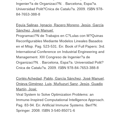
Ingenier?a de Organizaci?N
. . Barcelona, Espa?a.
Universidad Polit?Cnica de Catalu?a. 2009. ISBN 978-
84-7653-388-8
Eguía Salinas, Ignacio, Racero Moreno, Jesús, García
Sánchez, José Manuel:
Programaci?N de Trabajos en C?Lulas con M?Quinas
Reconfigurables Mediante Modelos Lineales Basados
en el Mtsp. Pag. 523-531.
En: Book of Full Papers: 3rd.
International Conference on Industrial Engineering and
Management. XIII Congreso de Ingenier?a de
Organizaci?N
. . Barcelona, Espa?a. Universidad Polit?
Cnica de Catalu?a. 2009. ISBN 978-84-7653-388-8
Cortés Achedad, Pablo, García Sánchez, José Manuel,
Onieva Giménez, Luis, Muñuzuri Sanz, Jesús, Guadix
Martín, José:
Viral System to Solve Optimization Problems: an
Immune-Inspired Computational Intelligence Approach.
Pag. 83-94.
En: Artificial Immune Systems
. Berl?N.
Springer. 2008. ISBN 3-540-85071-6