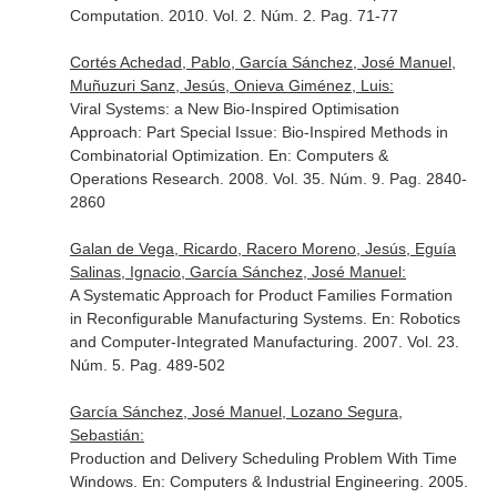
Computation
. 2010. Vol. 2. Núm. 2. Pag. 71-77
Cortés Achedad, Pablo, García Sánchez, José Manuel,
Muñuzuri Sanz, Jesús, Onieva Giménez, Luis:
Viral Systems: a New Bio-Inspired Optimisation
Approach: Part Special Issue: Bio-Inspired Methods in
Combinatorial Optimization.
En: Computers &
Operations Research
. 2008. Vol. 35. Núm. 9. Pag. 2840-
2860
Galan de Vega, Ricardo, Racero Moreno, Jesús, Eguía
Salinas, Ignacio, García Sánchez, José Manuel:
A Systematic Approach for Product Families Formation
in Reconfigurable Manufacturing Systems.
En: Robotics
and Computer-Integrated Manufacturing
. 2007. Vol. 23.
Núm. 5. Pag. 489-502
García Sánchez, José Manuel, Lozano Segura,
Sebastián:
Production and Delivery Scheduling Problem With Time
Windows.
En: Computers & Industrial Engineering
. 2005.