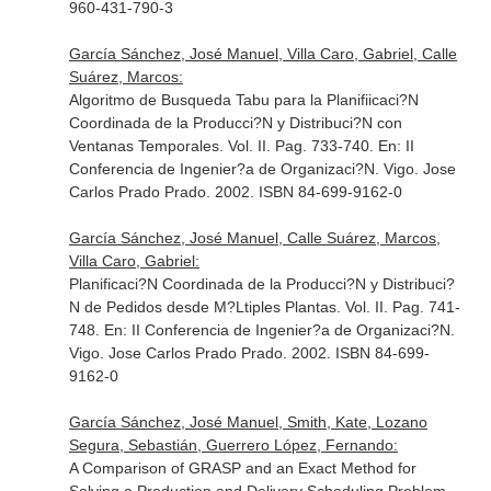
960-431-790-3
García Sánchez, José Manuel, Villa Caro, Gabriel, Calle
Suárez, Marcos:
Algoritmo de Busqueda Tabu para la Planifiicaci?N
Coordinada de la Producci?N y Distribuci?N con
Ventanas Temporales. Vol. II. Pag. 733-740.
En: II
Conferencia de Ingenier?a de Organizaci?N
. Vigo. Jose
Carlos Prado Prado. 2002. ISBN 84-699-9162-0
García Sánchez, José Manuel, Calle Suárez, Marcos,
Villa Caro, Gabriel:
Planificaci?N Coordinada de la Producci?N y Distribuci?
N de Pedidos desde M?Ltiples Plantas. Vol. II. Pag. 741-
748.
En: II Conferencia de Ingenier?a de Organizaci?N
.
Vigo. Jose Carlos Prado Prado. 2002. ISBN 84-699-
9162-0
García Sánchez, José Manuel, Smith, Kate, Lozano
Segura, Sebastián, Guerrero López, Fernando:
A Comparison of GRASP and an Exact Method for