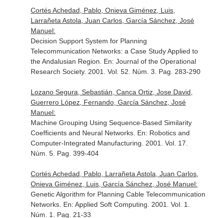
Cortés Achedad, Pablo, Onieva Giménez, Luis,
Larrañeta Astola, Juan Carlos, García Sánchez, José
Manuel:
Decision Support System for Planning
Telecommunication Networks: a Case Study Applied to
the Andalusian Region.
En: Journal of the Operational
Research Society
. 2001. Vol. 52. Núm. 3. Pag. 283-290
Lozano Segura, Sebastián, Canca Ortiz, Jose David,
Guerrero López, Fernando, García Sánchez, José
Manuel:
Machine Grouping Using Sequence-Based Similarity
Coefficients and Neural Networks.
En: Robotics and
Computer-Integrated Manufacturing
. 2001. Vol. 17.
Núm. 5. Pag. 399-404
Cortés Achedad, Pablo, Larrañeta Astola, Juan Carlos,
Onieva Giménez, Luis, García Sánchez, José Manuel:
Genetic Algorithm for Planning Cable Telecommunication
Networks.
En: Applied Soft Computing
. 2001. Vol. 1.
Núm. 1. Pag. 21-33