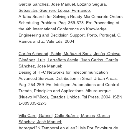
García Sánchez, José Manuel, Lozano Segura,
Sebastián, Guerrero López, Fernando:
A Tabu Search for Solvinga Ready-Mix Concrete Orders
Scheduling Problem. Pag. 369-373.
En: Proceeding of
the 4th International Conference on Knowledge
Engineering and Decidsion Support
. Porto, Portugal. C.
Ramos and Z. Vale Eds. 2004
Cortés Achedad, Pablo, Muñuzuri Sanz, Jesús, Onieva
Giménez, Luis, Larrañeta Astola, Juan Carlos, García
Sánchez, José Manuel:
Desing of HFC Networks for Telecommunication
Advanced Services Distribution in Small Urban Areas.
Pag. 254-259.
En: Intelligent Automations and Control:
Trends, Principles and Applications
. Alburquerque
(Nuevo M?Jico), Estados Unidos. Tsi Press. 2004. ISBN
1-889335-22-3
Villa Caro, Gabriel, Calle Suárez, Marcos, García
Sánchez, José Manuel:
Agregaci?N Temporal en el an?Lisis Por Envoltura de