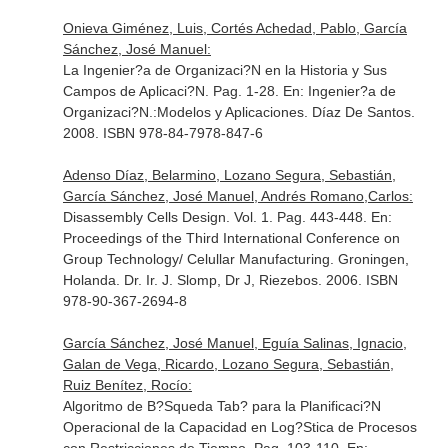
Onieva Giménez, Luis, Cortés Achedad, Pablo, García
Sánchez, José Manuel:
La Ingenier?a de Organizaci?N en la Historia y Sus
Campos de Aplicaci?N. Pag. 1-28.
En: Ingenier?a de
Organizaci?N.:Modelos y Aplicaciones
. Díaz De Santos.
2008. ISBN 978-84-7978-847-6
Adenso Díaz, Belarmino, Lozano Segura, Sebastián,
García Sánchez, José Manuel, Andrés Romano,Carlos:
Disassembly Cells Design. Vol. 1. Pag. 443-448.
En:
Proceedings of the Third International Conference on
Group Technology/ Celullar Manufacturing
. Groningen,
Holanda. Dr. Ir. J. Slomp, Dr J, Riezebos. 2006. ISBN
978-90-367-2694-8
García Sánchez, José Manuel, Eguía Salinas, Ignacio,
Galan de Vega, Ricardo, Lozano Segura, Sebastián,
Ruiz Benítez, Rocío:
Algoritmo de B?Squeda Tab? para la Planificaci?N
Operacional de la Capacidad en Log?Stica de Procesos