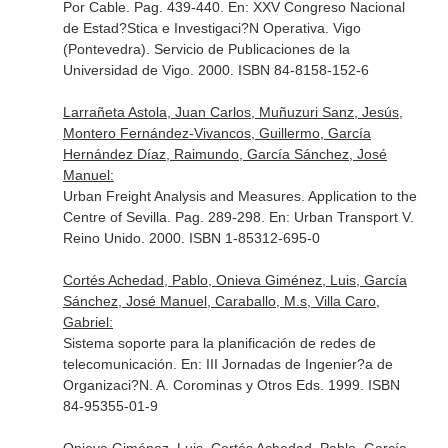
Por Cable. Pag. 439-440.
En: XXV Congreso Nacional
de Estad?Stica e Investigaci?N Operativa
. Vigo
(Pontevedra). Servicio de Publicaciones de la
Universidad de Vigo. 2000. ISBN 84-8158-152-6
Larrañeta Astola, Juan Carlos, Muñuzuri Sanz, Jesús,
Montero Fernández-Vivancos, Guillermo, García
Hernández Díaz, Raimundo, García Sánchez, José
Manuel:
Urban Freight Analysis and Measures. Application to the
Centre of Sevilla. Pag. 289-298.
En: Urban Transport V
.
Reino Unido. 2000. ISBN 1-85312-695-0
Cortés Achedad, Pablo, Onieva Giménez, Luis, García
Sánchez, José Manuel, Caraballo, M.s, Villa Caro,
Gabriel:
Sistema soporte para la planificación de redes de
telecomunicación.
En: III Jornadas de Ingenier?a de
Organizaci?N
. A. Corominas y Otros Eds. 1999. ISBN
84-95355-01-9