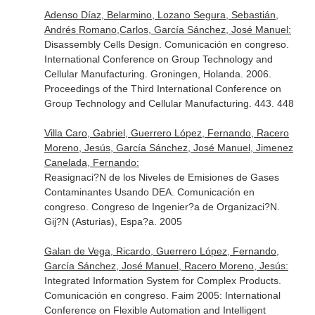
Adenso Díaz, Belarmino, Lozano Segura, Sebastián,
Andrés Romano,Carlos, García Sánchez, José Manuel:
Disassembly Cells Design. Comunicación en congreso.
International Conference on Group Technology and
Cellular Manufacturing. Groningen, Holanda. 2006.
Proceedings of the Third International Conference on
Group Technology and Cellular Manufacturing. 443. 448
Villa Caro, Gabriel, Guerrero López, Fernando, Racero
Moreno, Jesús, García Sánchez, José Manuel, Jimenez
Canelada, Fernando:
Reasignaci?N de los Niveles de Emisiones de Gases
Contaminantes Usando DEA. Comunicación en
congreso. Congreso de Ingenier?a de Organizaci?N.
Gij?N (Asturias), Espa?a. 2005
Galan de Vega, Ricardo, Guerrero López, Fernando,
García Sánchez, José Manuel, Racero Moreno, Jesús:
Integrated Information System for Complex Products.
Comunicación en congreso. Faim 2005: International
Conference on Flexible Automation and Intelligent