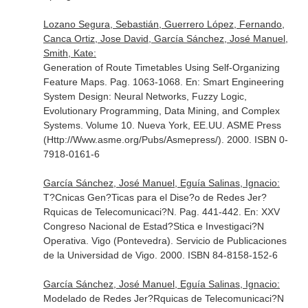
Lozano Segura, Sebastián, Guerrero López, Fernando,
Canca Ortiz, Jose David, García Sánchez, José Manuel,
Smith, Kate:
Generation of Route Timetables Using Self-Organizing
Feature Maps. Pag. 1063-1068.
En: Smart Engineering
System Design: Neural Networks, Fuzzy Logic,
Evolutionary Programming, Data Mining, and Complex
Systems. Volume 10
. Nueva York, EE.UU. ASME Press
(Http://Www.asme.org/Pubs/Asmepress/). 2000. ISBN 0-
7918-0161-6
García Sánchez, José Manuel, Eguía Salinas, Ignacio:
T?Cnicas Gen?Ticas para el Dise?o de Redes Jer?
Rquicas de Telecomunicaci?N. Pag. 441-442.
En: XXV
Congreso Nacional de Estad?Stica e Investigaci?N
Operativa
. Vigo (Pontevedra). Servicio de Publicaciones
de la Universidad de Vigo. 2000. ISBN 84-8158-152-6
García Sánchez, José Manuel, Eguía Salinas, Ignacio:
Modelado de Redes Jer?Rquicas de Telecomunicaci?N