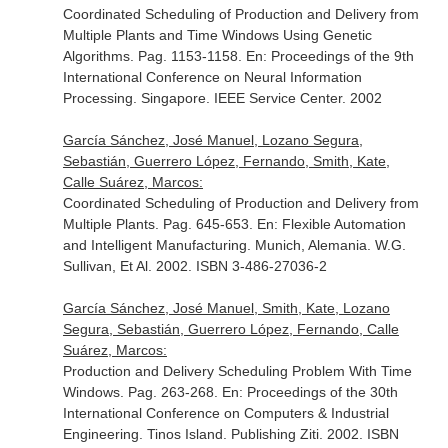
Coordinated Scheduling of Production and Delivery from
Multiple Plants and Time Windows Using Genetic
Algorithms. Pag. 1153-1158.
En: Proceedings of the 9th
International Conference on Neural Information
Processing
. Singapore. IEEE Service Center. 2002
García Sánchez, José Manuel, Lozano Segura,
Sebastián, Guerrero López, Fernando, Smith, Kate,
Calle Suárez, Marcos:
Coordinated Scheduling of Production and Delivery from
Multiple Plants. Pag. 645-653.
En: Flexible Automation
and Intelligent Manufacturing
. Munich, Alemania. W.G.
Sullivan, Et Al. 2002. ISBN 3-486-27036-2
García Sánchez, José Manuel, Smith, Kate, Lozano
Segura, Sebastián, Guerrero López, Fernando, Calle
Suárez, Marcos:
Production and Delivery Scheduling Problem With Time
Windows. Pag. 263-268.
En: Proceedings of the 30th
International Conference on Computers & Industrial
Engineering
. Tinos Island. Publishing Ziti. 2002. ISBN