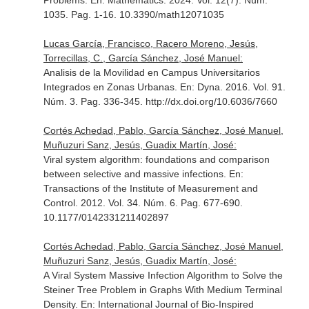
Problems.
En: Mathematics
. 2024. Vol. 12(7). Núm.
1035. Pag. 1-16. 10.3390/math12071035
Lucas García, Francisco, Racero Moreno, Jesús,
Torrecillas, C., García Sánchez, José Manuel:
Analisis de la Movilidad en Campus Universitarios
Integrados en Zonas Urbanas.
En: Dyna
. 2016. Vol. 91.
Núm. 3. Pag. 336-345. http://dx.doi.org/10.6036/7660
Cortés Achedad, Pablo, García Sánchez, José Manuel,
Muñuzuri Sanz, Jesús, Guadix Martín, José:
Viral system algorithm: foundations and comparison
between selective and massive infections.
En:
Transactions of the Institute of Measurement and
Control
. 2012. Vol. 34. Núm. 6. Pag. 677-690.
10.1177/0142331211402897
Cortés Achedad, Pablo, García Sánchez, José Manuel,
Muñuzuri Sanz, Jesús, Guadix Martín, José:
A Viral System Massive Infection Algorithm to Solve the
Steiner Tree Problem in Graphs With Medium Terminal
Density.
En: International Journal of Bio-Inspired