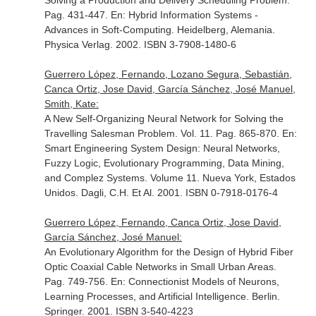
Solving a Production and Delivery Scheduling Problem.
Pag. 431-447.
En: Hybrid Information Systems -
Advances in Soft-Computing
. Heidelberg, Alemania.
Physica Verlag. 2002. ISBN 3-7908-1480-6
Guerrero López, Fernando, Lozano Segura, Sebastián,
Canca Ortiz, Jose David, García Sánchez, José Manuel,
Smith, Kate:
A New Self-Organizing Neural Network for Solving the
Travelling Salesman Problem. Vol. 11. Pag. 865-870.
En:
Smart Engineering System Design: Neural Networks,
Fuzzy Logic, Evolutionary Programming, Data Mining,
and Complez Systems. Volume 11
. Nueva York, Estados
Unidos. Dagli, C.H. Et Al. 2001. ISBN 0-7918-0176-4
Guerrero López, Fernando, Canca Ortiz, Jose David,
García Sánchez, José Manuel:
An Evolutionary Algorithm for the Design of Hybrid Fiber
Optic Coaxial Cable Networks in Small Urban Areas.
Pag. 749-756.
En: Connectionist Models of Neurons,
Learning Processes, and Artificial Intelligence
. Berlin.
Springer. 2001. ISBN 3-540-4223