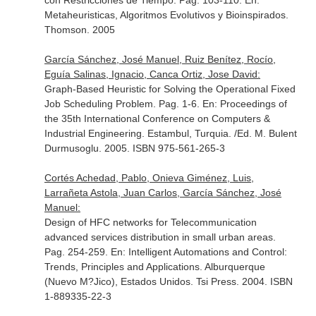
con Restricciones de Tiempo. Pag. 103-110.
En:
Metaheuristicas, Algoritmos Evolutivos y Bioinspirados
.
Thomson. 2005
García Sánchez, José Manuel, Ruiz Benítez, Rocío,
Eguía Salinas, Ignacio, Canca Ortiz, Jose David:
Graph-Based Heuristic for Solving the Operational Fixed
Job Scheduling Problem. Pag. 1-6.
En: Proceedings of
the 35th International Conference on Computers &
Industrial Engineering
. Estambul, Turquia. /Ed. M. Bulent
Durmusoglu. 2005. ISBN 975-561-265-3
Cortés Achedad, Pablo, Onieva Giménez, Luis,
Larrañeta Astola, Juan Carlos, García Sánchez, José
Manuel:
Design of HFC networks for Telecommunication
advanced services distribution in small urban areas.
Pag. 254-259.
En: Intelligent Automations and Control:
Trends, Principles and Applications
. Alburquerque
(Nuevo M?Jico), Estados Unidos. Tsi Press. 2004. ISBN
1-889335-22-3