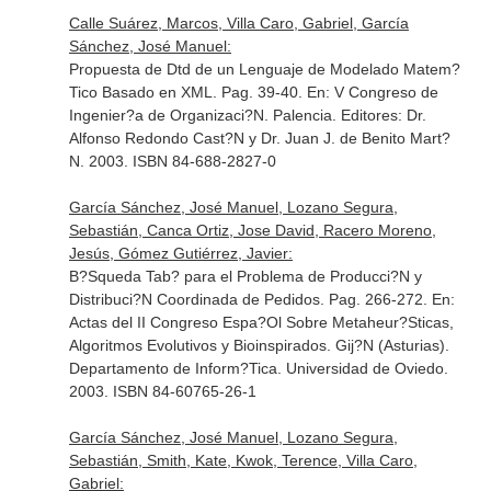
Calle Suárez, Marcos, Villa Caro, Gabriel, García
Sánchez, José Manuel:
Propuesta de Dtd de un Lenguaje de Modelado Matem?
Tico Basado en XML. Pag. 39-40.
En: V Congreso de
Ingenier?a de Organizaci?N
. Palencia. Editores: Dr.
Alfonso Redondo Cast?N y Dr. Juan J. de Benito Mart?
N. 2003. ISBN 84-688-2827-0
García Sánchez, José Manuel, Lozano Segura,
Sebastián, Canca Ortiz, Jose David, Racero Moreno,
Jesús, Gómez Gutiérrez, Javier:
B?Squeda Tab? para el Problema de Producci?N y
Distribuci?N Coordinada de Pedidos. Pag. 266-272.
En:
Actas del II Congreso Espa?Ol Sobre Metaheur?Sticas,
Algoritmos Evolutivos y Bioinspirados
. Gij?N (Asturias).
Departamento de Inform?Tica. Universidad de Oviedo.
2003. ISBN 84-60765-26-1
García Sánchez, José Manuel, Lozano Segura,
Sebastián, Smith, Kate, Kwok, Terence, Villa Caro,
Gabriel: