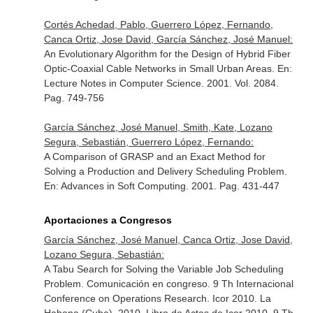
Cortés Achedad, Pablo, Guerrero López, Fernando,
Canca Ortiz, Jose David, García Sánchez, José Manuel:
An Evolutionary Algorithm for the Design of Hybrid Fiber
Optic-Coaxial Cable Networks in Small Urban Areas.
En:
Lecture Notes in Computer Science
. 2001. Vol. 2084.
Pag. 749-756
García Sánchez, José Manuel, Smith, Kate, Lozano
Segura, Sebastián, Guerrero López, Fernando:
A Comparison of GRASP and an Exact Method for
Solving a Production and Delivery Scheduling Problem.
En: Advances in Soft Computing
. 2001. Pag. 431-447
Aportaciones a Congresos
García Sánchez, José Manuel, Canca Ortiz, Jose David,
Lozano Segura, Sebastián:
A Tabu Search for Solving the Variable Job Scheduling
Problem. Comunicación en congreso. 9 Th Internacional
Conference on Operations Research. Icor 2010. La