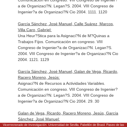
Comunicación en congreso. VIII Congreso de Ingenier?
a de Organizaci?N. Legan?S. 2004. VIII Congreso de
Ingenier?a de Organizaci?N Cio 2004. 1111. 1120
García Sánchez, José Manuel, Calle Suárez, Marcos,
Villa Caro, Gabriel:
Una Heur?Stica para la Asignaci?N de M?Quinas a
Trabajos Fijos. Comunicación en congreso. VIII
Congreso de Ingenier?a de Organizaci?N. Legan?S.
2004. VIII Congreso de Ingenier?a de Organizaci?N Cio
2004. 1121. 1129
García Sánchez, José Manuel, Galan de Vega, Ricardo,
Racero Moreno, Jesús:
Asignaci?N de Recursos a Actividades Variables.
Comunicación en congreso. VIII Congreso de Ingenier?
a de Organizaci?N. Legan?S. 2004. VIII Congreso de
Ingenier?a de Organizaci?N Cio 2004. 29. 30
Galan de Vega, Ricardo, Racero Moreno, Jesús, García
Sánchez, José Manuel:
Propuesta Metodol?Gica para el Desarrollo de Nuevos
Vicerrectorado de Investigación. Universidad de Sevilla. Pabellón de Brasil. Paseo de las