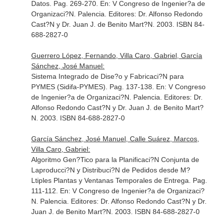
Datos. Pag. 269-270.
En: V Congreso de Ingenier?a de
Organizaci?N
. Palencia. Editores: Dr. Alfonso Redondo
Cast?N y Dr. Juan J. de Benito Mart?N. 2003. ISBN 84-
688-2827-0
Guerrero López, Fernando, Villa Caro, Gabriel, García
Sánchez, José Manuel:
Sistema Integrado de Dise?o y Fabricaci?N para
PYMES (Sidifa-PYMES). Pag. 137-138.
En: V Congreso
de Ingenier?a de Organizaci?N
. Palencia. Editores: Dr.
Alfonso Redondo Cast?N y Dr. Juan J. de Benito Mart?
N. 2003. ISBN 84-688-2827-0
García Sánchez, José Manuel, Calle Suárez, Marcos,
Villa Caro, Gabriel:
Algoritmo Gen?Tico para la Planificaci?N Conjunta de
Laproducci?N y Distribuci?N de Pedidos desde M?
Ltiples Plantas y Ventanas Temporales de Entrega. Pag.
111-112.
En: V Congreso de Ingenier?a de Organizaci?
N
. Palencia. Editores: Dr. Alfonso Redondo Cast?N y Dr.
Juan J. de Benito Mart?N. 2003. ISBN 84-688-2827-0