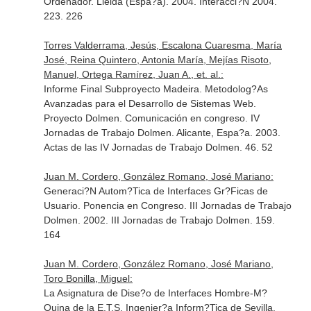
Ordenador. Lleida (Espa?a). 2004. Interacci?N 2004.
223. 226
Torres Valderrama, Jesús, Escalona Cuaresma, María
José, Reina Quintero, Antonia María, Mejías Risoto,
Manuel, Ortega Ramírez, Juan A., et. al.:
Informe Final Subproyecto Madeira. Metodolog?As
Avanzadas para el Desarrollo de Sistemas Web.
Proyecto Dolmen. Comunicación en congreso. IV
Jornadas de Trabajo Dolmen. Alicante, Espa?a. 2003.
Actas de las IV Jornadas de Trabajo Dolmen. 46. 52
Juan M. Cordero, González Romano, José Mariano:
Generaci?N Autom?Tica de Interfaces Gr?Ficas de
Usuario. Ponencia en Congreso. III Jornadas de Trabajo
Dolmen. 2002. III Jornadas de Trabajo Dolmen. 159.
164
Juan M. Cordero, González Romano, José Mariano,
Toro Bonilla, Miguel:
La Asignatura de Dise?o de Interfaces Hombre-M?
Quina de la E.T.S. Ingenier?a Inform?Tica de Sevilla.