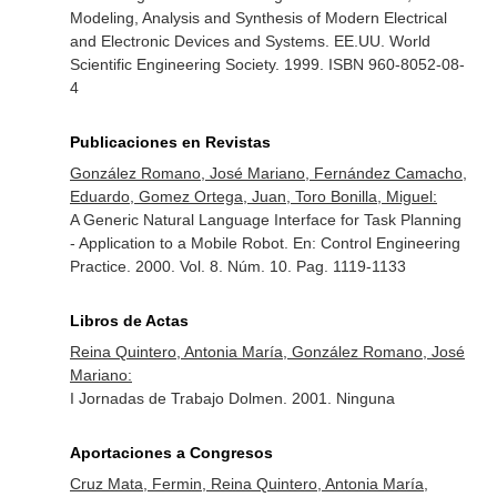
Modeling, Analysis and Synthesis of Modern Electrical
and Electronic Devices and Systems
. EE.UU. World
Scientific Engineering Society. 1999. ISBN 960-8052-08-
4
Publicaciones en Revistas
González Romano, José Mariano, Fernández Camacho,
Eduardo, Gomez Ortega, Juan, Toro Bonilla, Miguel:
A Generic Natural Language Interface for Task Planning
- Application to a Mobile Robot.
En: Control Engineering
Practice
. 2000. Vol. 8. Núm. 10. Pag. 1119-1133
Libros de Actas
Reina Quintero, Antonia María, González Romano, José
Mariano:
I Jornadas de Trabajo Dolmen. 2001. Ninguna
Aportaciones a Congresos
Cruz Mata, Fermin, Reina Quintero, Antonia María,