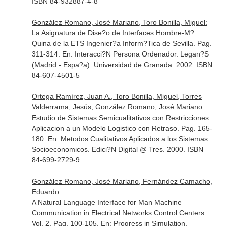
ISBN 84-932887-4-8
González Romano, José Mariano, Toro Bonilla, Miguel:
La Asignatura de Dise?o de Interfaces Hombre-M?
Quina de la ETS Ingenier?a Inform?Tica de Sevilla. Pag.
311-314.
En: Interacci?N Persona Ordenador
. Legan?S
(Madrid - Espa?a). Universidad de Granada. 2002. ISBN
84-607-4501-5
Ortega Ramírez, Juan A., Toro Bonilla, Miguel, Torres
Valderrama, Jesús, González Romano, José Mariano:
Estudio de Sistemas Semicualitativos con Restricciones.
Aplicacion a un Modelo Logistico con Retraso. Pag. 165-
180.
En: Metodos Cualitativos Aplicados a los Sistemas
Socioeconomicos
. Edici?N Digital @ Tres. 2000. ISBN
84-699-2729-9
González Romano, José Mariano, Fernández Camacho,
Eduardo:
A Natural Language Interface for Man Machine
Communication in Electrical Networks Control Centers.
Vol. 2. Pag. 100-105.
En: Progress in Simulation,