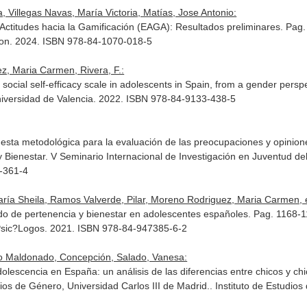
 Villegas Navas, María Victoria, Matías, Jose Antonio:
 Actitudes hacia la Gamificación (EAGA): Resultados preliminares. Pa
son. 2024. ISBN 978-84-1070-018-5
z, Maria Carmen, Rivera, F.:
a social self-efficacy scale in adolescents in Spain, from a gender pers
niversidad de Valencia. 2022. ISBN 978-84-9133-438-5
sta metodológica para la evaluación de las preocupaciones y opiniones 
y Bienestar. V Seminario Internacional de Investigación en Juventud d
-361-4
ría Sheila, Ramos Valverde, Pilar, Moreno Rodriguez, Maria Carmen, et
tido de pertenencia y bienestar en adolescentes españoles. Pag. 1168-
 Psic?Logos. 2021. ISBN 978-84-947385-6-2
no Maldonado, Concepción, Salado, Vanesa:
dolescencia en España: un análisis de las diferencias entre chicos y ch
dios de Género, Universidad Carlos III de Madrid.
. Instituto de Estudio