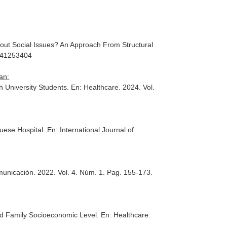
About Social Issues? An Approach From Structural
0241253404
an:
h University Students.
En: Healthcare
. 2024. Vol.
guese Hospital.
En: International Journal of
municación
. 2022. Vol. 4. Núm. 1. Pag. 155-173.
and Family Socioeconomic Level.
En: Healthcare
.