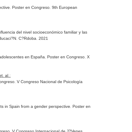
spective. Poster en Congreso. 9th European
fluencia del nivel socioeconómico familiar y las
 Educaci?N. C?Rdoba. 2021
s adolescentes en España. Poster en Congreso. X
. al.:
Congreso. V Congreso Nacional de Psicología
ents in Spain from a gender perspective. Poster en
ngreso. V Congreso Internacional de J?Venes