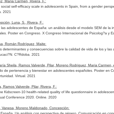
z, Maria Carmen, Rivera, F.:
a social self-efficacy scale in adolescents in Spain, from a gender per
a. 2021
ión, Luna, S., Rivera, F.:
 y las adolescentes de España: un análisis desde el modelo SEM de la in
ales. Poster en Congreso. X Congreso Internacional de Psicolog?a y
sa, Román Rodríguez, Maite:
es determinantes y consecuencias sobre la calidad de vida de los y la
ducaci?N. C?Rdoba. 2021
ría Sheila, Ramos Valverde, Pilar, Moreno Rodriguez, Maria Carmen, et
tido de pertenencia y bienestar en adolescentes españoles. Poster en 
rtunidad. Virtual. 2021
 Ramos Valverde, Pilar, Rivera, F.:
he Kidscreen-10 health-related quality of life questionnaire in adolesc
rtual Conference 2020. Online. 2020
do, Vanesa, Moreno Maldonado, Concepción:
 en España. Un análisis con perspectiva de género. Comunicación en co