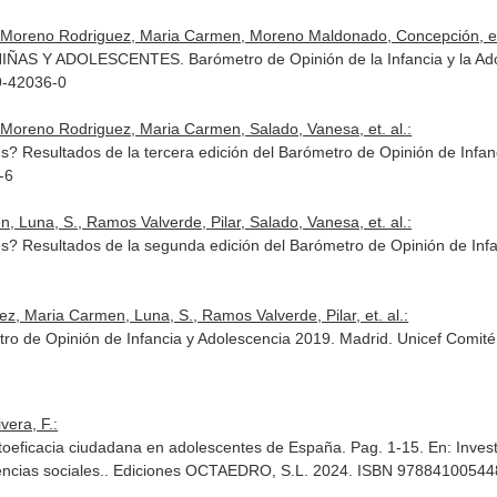
., Moreno Rodriguez, Maria Carmen, Moreno Maldonado, Concepción, et.
 Y ADOLESCENTES. Barómetro de Opinión de la Infancia y la Adoles
9-42036-0
, Moreno Rodriguez, Maria Carmen, Salado, Vanesa, et. al.:
es? Resultados de la tercera edición del Barómetro de Opinión de Inf
-6
 Luna, S., Ramos Valverde, Pilar, Salado, Vanesa, et. al.:
es? Resultados de la segunda edición del Barómetro de Opinión de In
z, Maria Carmen, Luna, S., Ramos Valverde, Pilar, et. al.:
tro de Opinión de Infancia y Adolescencia 2019. Madrid. Unicef Comité
vera, F.:
toeficacia ciudadana en adolescentes de España. Pag. 1-15.
En: Inves
ncias sociales.
. Ediciones OCTAEDRO, S.L. 2024. ISBN 97884100544