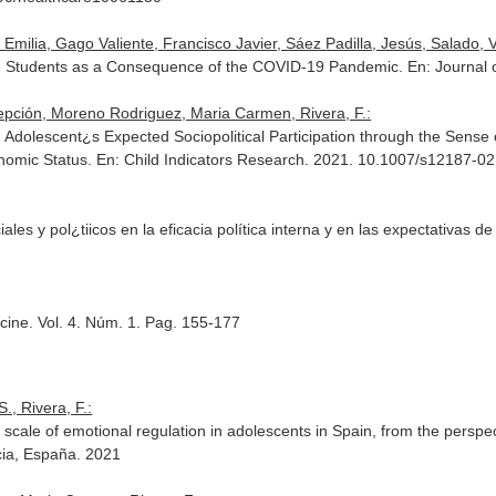
ilia, Gago Valiente, Francisco Javier, Sáez Padilla, Jesús, Salado, Va
ee Students as a Consequence of the COVID-19 Pandemic.
En: Journal 
ción, Moreno Rodriguez, Maria Carmen, Rivera, F.:
Adolescent¿s Expected Sociopolitical Participation through the Sense o
nomic Status.
En: Child Indicators Research
. 2021. 10.1007/s12187-0
les y pol¿tiicos en la eficacia política interna y en las expectativas de
cine. Vol. 4. Núm. 1. Pag. 155-177
, Rivera, F.:
a scale of emotional regulation in adolescents in Spain, from the perspe
ia, España. 2021