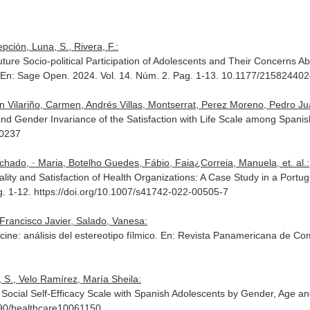
ión, Luna, S., Rivera, F.:
uture Socio-political Participation of Adolescents and Their Concerns 
.
En: Sage Open
. 2024. Vol. 14. Núm. 2. Pag. 1-13. 10.1177/2158244
n Vilariño, Carmen, Andrés Villas, Montserrat, Perez Moreno, Pedro Ju
and Gender Invariance of the Satisfaction with Life Scale among Spanis
20237
hado, · Maria, Botelho Guedes, Fábio, Faia¿Correia, Manuela, et. al.:
ty and Satisfaction of Health Organizations: A Case Study in a Portu
ag. 1-12. https://doi.org/10.1007/s41742-022-00505-7
Francisco Javier, Salado, Vanesa:
ine: análisis del estereotipo fílmico.
En: Revista Panamericana de Co
 S., Velo Ramírez, María Sheila:
e Social Self-Efficacy Scale with Spanish Adolescents by Gender, Age 
3390/healthcare10061150