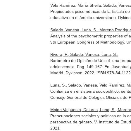
Velo Ramírez, María Sheila, Salado, Vanesa,
Propiedades psicométricas de la Escala de
educativa en el ámbito universitario
. Dykin
Salado, Vanesa, Luna, S., Moreno Rodrigue
Analysis of the psychometric properties of 
9th European Congress of Methodology
. U
Rivera, F., Salado, Vanesa, Luna, S.:
Barómetro de Opinión de Unicef: una propue
adolescencia. Pag. 149-167.
En: Juventud 
Madrid. Dykinson. 2022. ISBN 978-84-1122
Luna, S., Salado, Vanesa, Velo Ramírez, Ma
Confianza en el sistema sociopolítico, sen
Consejo General de Colegios Oficiales de
Majon Valpuesta, Dolores, Luna, S., More
Preocupaciones sociales y políticas en la a
perspectiva de género. V, Instituto de Estu
2021