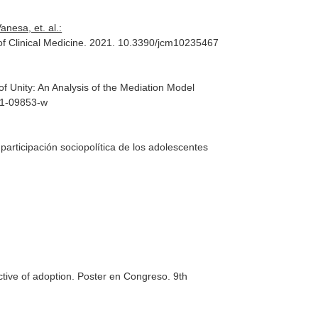
nesa, et. al.:
of Clinical Medicine
. 2021. 10.3390/jcm10235467
f Unity: An Analysis of the Mediation Model
21-09853-w
 participación sociopolítica de los adolescentes
ctive of adoption. Poster en Congreso. 9th