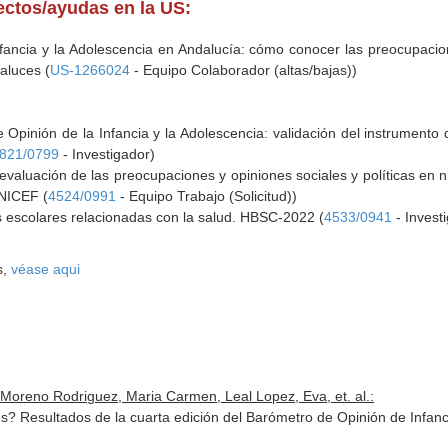
yectos/ayudas en la US:
fancia y la Adolescencia en Andalucía: cómo conocer las preocupacion
aluces (
US-1266024
- Equipo Colaborador (altas/bajas))
 Opinión de la Infancia y la Adolescencia: validación del instrumento 
821/0799
- Investigador)
evaluación de las preocupaciones y opiniones sociales y políticas en n
UNICEF (
4524/0991
- Equipo Trabajo (Solicitud))
s escolares relacionadas con la salud. HBSC-2022 (
4533/0941
- Invest
s,
véase aqui
, Moreno Rodriguez, Maria Carmen, Leal Lopez, Eva, et. al.:
es? Resultados de la cuarta edición del Barómetro de Opinión de Infa