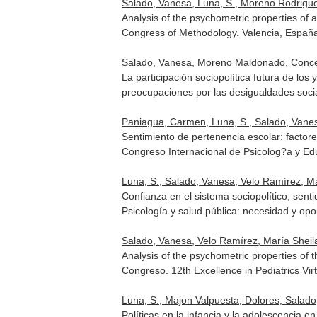
Salado, Vanesa, Luna, S., Moreno Rodrigue
Analysis of the psychometric properties of 
Congress of Methodology. Valencia, Españ
Salado, Vanesa, Moreno Maldonado, Concepc
La participación sociopolítica futura de los
preocupaciones por las desigualdades soci
Paniagua, Carmen, Luna, S., Salado, Vane
Sentimiento de pertenencia escolar: factor
Congreso Internacional de Psicolog?a y E
Luna, S., Salado, Vanesa, Velo Ramírez, Ma
Confianza en el sistema sociopolítico, sen
Psicología y salud pública: necesidad y opo
Salado, Vanesa, Velo Ramírez, María Sheila,
Analysis of the psychometric properties of t
Congreso. 12th Excellence in Pediatrics Vi
Luna, S., Majon Valpuesta, Dolores, Sala
Políticas en la infancia y la adolescencia