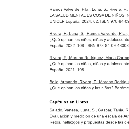
Ramos Valverde, Pilar, Luna, S., Rivera, F
LA SALUD MENTAL ES COSA DE NIÑOS, NIÑAS
UNICEF España. 2024. 62. ISBN 978-84-0
Rivera, F., Luna, S., Ramos Valverde, Pilar
¿Qué opinan los niños, niñas y adolescent
España. 2022. 108. ISBN 978-84-09-48003
Rivera, F., Moreno Rodriguez, Maria Carmen,
¿Qué opinan los niños, niñas y adolescent
España. 2021. 108
Bello, Armando, Rivera, F., Moreno Rodrigue
¿Qué opinan los niños y las niñas? Baróme
Capítulos en Libros
Salado, Vanesa, Luna, S., Gaspar, Tania, Ri
Evaluación y medición de una escala de Au
Retos, hallazgos y propuestas desde las cie