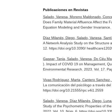
Publicaciones en Revistas
Salado, Vanesa, Moreno Maldonado, Concepc
Does Family Material Affluence Affect the F
Equation Modeling and Gender Invariance
Díaz Milanés, Diego, Salado, Vanesa, Santí
A Network Analysis Study on the Structure 
12. https://doi.org/10.3390/ healthcare120
Gaspar, Tania, Salado, Vanesa, Do Céu Mac
). Impact of COVID 19 on Management, Quali
Environmental Research
. 2023. Vol. 17. P
Vivas Rodríguez, Marta, Cantero Sanchez, 
La comunicación del psicólogo a través del c
https://doi.org/10.21555/rpc.v4i1.2559
Salado, Vanesa, Díaz Milanés, Diego, Luna,
Study of the Psychometric Properties of th
2022. Vol. 10. Núm. 6. https://doi.org/10.