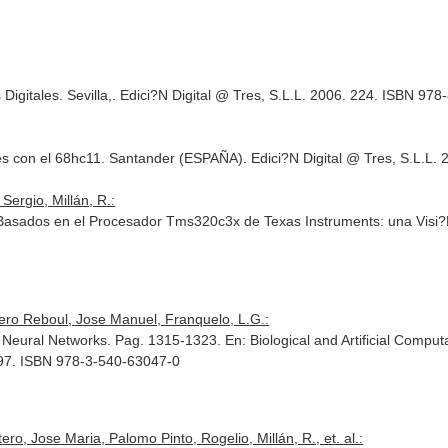
Digitales. Sevilla,. Edici?N Digital @ Tres, S.L.L. 2006. 224. ISBN 97
nes con el 68hc11. Santander (ESPAÑA). Edici?N Digital @ Tres, S.L.L
Sergio, Millán, R.:
Basados en el Procesador Tms320c3x de Texas Instruments: una Visi?N 
uero Reboul, Jose Manuel, Franquelo, L.G.:
 Neural Networks. Pag. 1315-1323.
En: Biological and Artificial Compu
1997. ISBN 978-3-540-63047-0
o, Jose Maria, Palomo Pinto, Rogelio, Millán, R., et. al.: