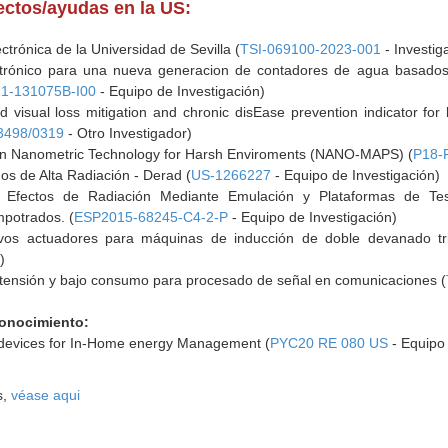
yectos/ayudas en la US:
rónica de la Universidad de Sevilla (
TSI-069100-2023-001
- Investig
ctrónico para una nueva generacion de contadores de agua basados
1-131075B-I00
- Equipo de Investigación)
d visual loss mitigation and chronic disEase prevention indicator fo
3498/0319
- Otro Investigador)
r in Nanometric Technology for Harsh Enviroments (NANO-MAPS) (
P18-
os de Alta Radiación - Derad (
US-1266227
- Equipo de Investigación)
Efectos de Radiación Mediante Emulación y Plataformas de Teste
potrados. (
ESP2015-68245-C4-2-P
- Equipo de Investigación)
vos actuadores para máquinas de inducción de doble devanado trif
)
 tensión y bajo consumo para procesado de señal en comunicaciones (
Conocimiento:
devices for In-Home energy Management (
PYC20 RE 080 US
- Equipo 
s,
véase aqui