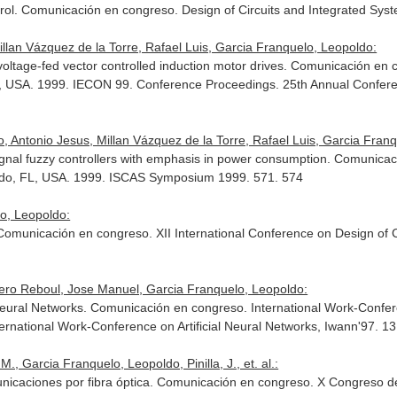
trol. Comunicación en congreso. Design of Circuits and Integrated Sy
illan Vázquez de la Torre, Rafael Luis, Garcia Franquelo, Leopoldo:
voltage-fed vector controlled induction motor drives. Comunicación en
CA, USA. 1999. IECON 99. Conference Proceedings. 25th Annual Conferenc
, Antonio Jesus, Millan Vázquez de la Torre, Rafael Luis, Garcia Fran
gnal fuzzy controllers with emphasis in power consumption. Comunicac
ndo, FL, USA. 1999. ISCAS Symposium 1999. 571. 574
lo, Leopoldo:
municación en congreso. XII International Conference on Design of Ci
uero Reboul, Jose Manuel, Garcia Franquelo, Leopoldo:
eural Networks. Comunicación en congreso. International Work-Conferen
ternational Work-Conference on Artificial Neural Networks, Iwann'97. 1
M., Garcia Franquelo, Leopoldo, Pinilla, J., et. al.:
unicaciones por fibra óptica. Comunicación en congreso. X Congreso de