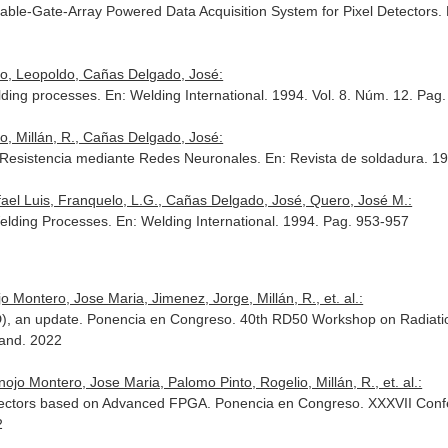
le-Gate-Array Powered Data Acquisition System for Pixel Detectors.
lo, Leopoldo, Cañas Delgado, José:
elding processes.
En: Welding International
. 1994. Vol. 8. Núm. 12. P
, Millán, R., Cañas Delgado, José:
 Resistencia mediante Redes Neuronales.
En: Revista de soldadura
. 1
afael Luis, Franquelo, L.G., Cañas Delgado, José, Quero, José M.:
Welding Processes.
En: Welding International
. 1994. Pag. 953-957
 Montero, Jose Maria, Jimenez, Jorge, Millán, R., et. al.:
, an update. Ponencia en Congreso. 40th RD50 Workshop on Radiation
land. 2022
jo Montero, Jose Maria, Palomo Pinto, Rogelio, Millán, R., et. al.:
detectors based on Advanced FPGA. Ponencia en Congreso. XXXVII Confe
2