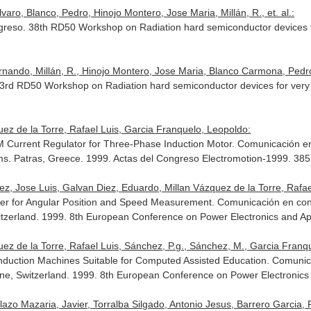
aro, Blanco, Pedro, Hinojo Montero, Jose Maria, Millán, R., et. al.:
o. 38th RD50 Workshop on Radiation hard semiconductor devices for 
ando, Millán, R., Hinojo Montero, Jose Maria, Blanco Carmona, Pedro,
 RD50 Workshop on Radiation hard semiconductor devices for very hi
uez de la Torre, Rafael Luis, Garcia Franquelo, Leopoldo:
 Current Regulator for Three-Phase Induction Motor. Comunicación e
s. Patras, Greece. 1999. Actas del Congreso Electromotion-1999. 385
, Jose Luis, Galvan Diez, Eduardo, Millan Vázquez de la Torre, Rafael Lu
ter for Angular Position and Speed Measurement. Comunicación en c
itzerland. 1999. 8th European Conference on Power Electronics and App
uez de la Torre, Rafael Luis, Sánchez, P.g., Sánchez, M., Garcia Franq
Induction Machines Suitable for Computed Assisted Education. Comun
ne, Switzerland. 1999. 8th European Conference on Power Electronics a
llazo Mazaria, Javier, Torralba Silgado, Antonio Jesus, Barrero Garcia