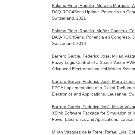
Palomo Pinto, Rogelio, Morales Marquez, Alv
DAQ-ROC4Sens Update. Ponencia en Congres
Switzerland. 2021
Palomo Pinto, Rogelio, Muñoz Chavero, Fern
DAQ-ROC4Sens. Ponencia en Congreso. 33rd
Switzerland. 2018
Barrero Garcia, Federico José, Millan Vázq
Fuzzy-Logic Control of a Space-Vector PWM
Advanced Electromechanical Motion System
Barrero Garcia, Federico José, Mora Jimenez
FPGA Implementation of a Digital Tachome
Electronics and Applications. Lausanne, Sw
Barrero Garcia, Federico José, Millan Vázq
XSIM: Software Package for Simulation of 
Power Electronics and Applications. Lausan
Millan Vázquez de la Torre, Rafael Luis, Co