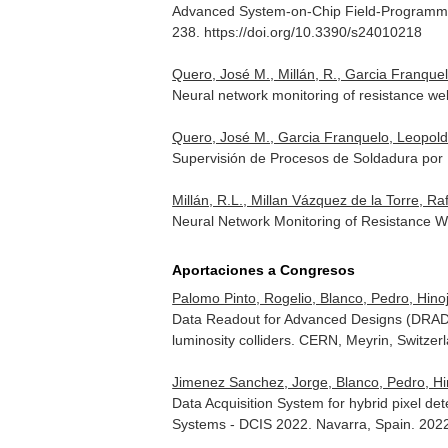
Advanced System-on-Chip Field-Programmab
238. https://doi.org/10.3390/s24010218
Quero, José M., Millán, R., Garcia Franque
Neural network monitoring of resistance w
Quero, José M., Garcia Franquelo, Leopoldo
Supervisión de Procesos de Soldadura por
Millán, R.L., Millan Vázquez de la Torre, R
Neural Network Monitoring of Resistance 
Aportaciones a Congresos
Palomo Pinto, Rogelio, Blanco, Pedro, Hinojo
Data Readout for Advanced Designs (DRAD)
luminosity colliders. CERN, Meyrin, Switzer
Jimenez Sanchez, Jorge, Blanco, Pedro, Hino
Data Acquisition System for hybrid pixel 
Systems - DCIS 2022. Navarra, Spain. 202