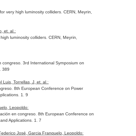
very high luminosity colliders. CERN, Meyrin,
 et. al.:
gh luminosity colliders. CERN, Meyrin,
n congreso. 3rd International Symposium on
. 389
is, Torrellas, J, et. al.:
ongreso. 8th European Conference on Power
lications. 1. 9
uelo, Leopoldo:
icación en congreso. 8th European Conference on
nd Applications. 1. 7
, Federico José, Garcia Franquelo, Leopoldo: