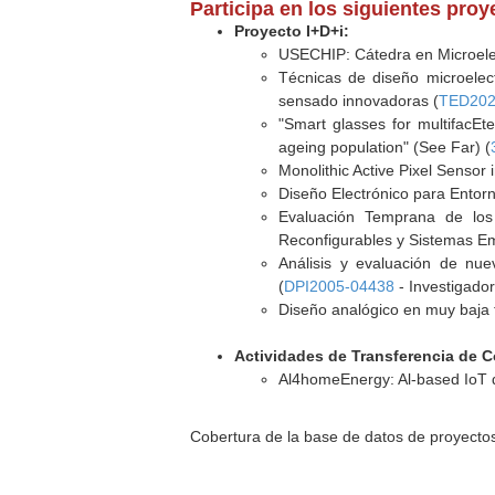
Participa en los siguientes pro
Proyecto I+D+i:
USECHIP: Cátedra en Microelect
Técnicas de diseño microele
sensado innovadoras (
TED202
"Smart glasses for multifacEte
ageing population" (See Far) (
Monolithic Active Pixel Senso
Diseño Electrónico para Entorn
Evaluación Temprana de los 
Reconfigurables y Sistemas Em
Análisis y evaluación de nue
(
DPI2005-04438
- Investigador
Diseño analógico en muy baja
Actividades de Transferencia de 
Al4homeEnergy: Al-based IoT 
Cobertura de la base de datos de proyecto