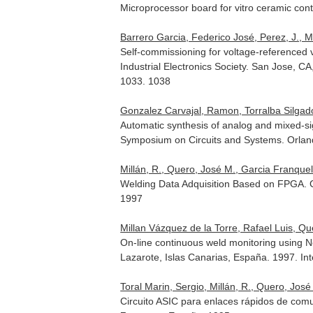
Microprocessor board for vitro ceramic con
Barrero Garcia, Federico José, Perez, J., M
Self-commissioning for voltage-referenced 
Industrial Electronics Society. San Jose, 
1033. 1038
Gonzalez Carvajal, Ramon, Torralba Silgado
Automatic synthesis of analog and mixed-si
Symposium on Circuits and Systems. Orla
Millán, R., Quero, José M., Garcia Franque
Welding Data Adquisition Based on FPGA. Co
1997
Millan Vázquez de la Torre, Rafael Luis, Q
On-line continuous weld monitoring using N
Lazarote, Islas Canarias, España. 1997. In
Toral Marin, Sergio, Millán, R., Quero, José 
Circuito ASIC para enlaces rápidos de com