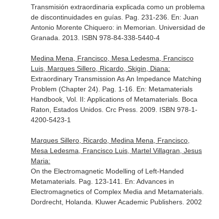
Transmisión extraordinaria explicada como un problema
de discontinuidades en guías. Pag. 231-236.
En: Juan
Antonio Morente Chiquero: in Memorian
. Universidad de
Granada. 2013. ISBN 978-84-338-5440-4
Medina Mena, Francisco, Mesa Ledesma, Francisco
Luis, Marques Sillero, Ricardo, Skigin, Diana:
Extraordinary Transmission As An Impedance Matching
Problem (Chapter 24). Pag. 1-16.
En: Metamaterials
Handbook, Vol. II: Applications of Metamaterials
. Boca
Raton, Estados Unidos. Crc Press. 2009. ISBN 978-1-
4200-5423-1
Marques Sillero, Ricardo, Medina Mena, Francisco,
Mesa Ledesma, Francisco Luis, Martel Villagran, Jesus
Maria:
On the Electromagnetic Modelling of Left-Handed
Metamaterials. Pag. 123-141.
En: Advances in
Electromagnetics of Complex Media and Metamaterials
.
Dordrecht, Holanda. Kluwer Academic Publishers. 2002