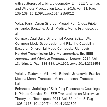
with scatterers of arbitrary geometry.
En: IEEE Antennas
and Wireless Propagation Letters
. 2015. Vol. 14. Pag.
135-139. 10.1109/Lawp.2014.2356012
Velez, Paris, Duran Sindreu, Miguel, Fernández Prieto,
Armando, Bonache, Jordi, Medina Mena, Francisco, et.
al.:
Compact Dual-Band Differential Power Splitter With
Common-Mode Suppression and Filtering Capability
Based on Differential-Mode Composite Right/Left-
Handed Transmission-Line Metamaterials.
En: IEEE
Antennas and Wireless Propagation Letters
. 2014. Vol.
13. Núm. 1. Pag. 536-539. 10.1109/Lawp.2014.2311654
Vojislav, Radovan, Milosevic, Bojanic, Jokanovic, Branka,
Medina Mena, Francisco, Mesa Ledesma, Francisco
Luis:
Enhanced Modelling of Split-Ring Resonators Couplings
in Printed Circuits.
En: IEEE Transactions on Microwave
Theory and Techniques
. 2014. Vol. 62. Núm. 8. Pag.
1605-1615. 10.1109/Tmtt.2014.2332302