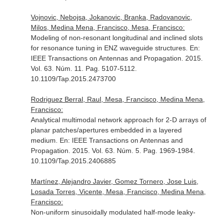
Vojnovic, Nebojsa, Jokanovic, Branka, Radovanovic,
Milos, Medina Mena, Francisco, Mesa, Francisco:
Modeling of non-resonant longitudinal and inclined slots
for resonance tuning in ENZ waveguide structures.
En:
IEEE Transactions on Antennas and Propagation
. 2015.
Vol. 63. Núm. 11. Pag. 5107-5112.
10.1109/Tap.2015.2473700
Rodriguez Berral, Raul, Mesa, Francisco, Medina Mena,
Francisco:
Analytical multimodal network approach for 2-D arrays of
planar patches/apertures embedded in a layered
medium.
En: IEEE Transactions on Antennas and
Propagation
. 2015. Vol. 63. Núm. 5. Pag. 1969-1984.
10.1109/Tap.2015.2406885
Martínez, Alejandro Javier, Gomez Tornero, Jose Luis,
Losada Torres, Vicente, Mesa, Francisco, Medina Mena,
Francisco:
Non-uniform sinusoidally modulated half-mode leaky-