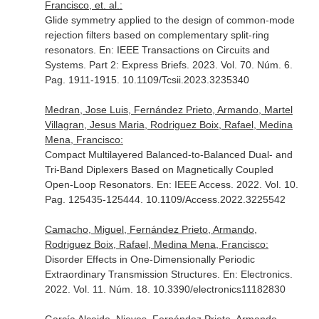
Francisco, et. al.:
Glide symmetry applied to the design of common-mode
rejection filters based on complementary split-ring
resonators.
En: IEEE Transactions on Circuits and
Systems. Part 2: Express Briefs
. 2023. Vol. 70. Núm. 6.
Pag. 1911-1915. 10.1109/Tcsii.2023.3235340
Medran, Jose Luis, Fernández Prieto, Armando, Martel
Villagran, Jesus Maria, Rodriguez Boix, Rafael, Medina
Mena, Francisco:
Compact Multilayered Balanced-to-Balanced Dual- and
Tri-Band Diplexers Based on Magnetically Coupled
Open-Loop Resonators.
En: IEEE Access
. 2022. Vol. 10.
Pag. 125435-125444. 10.1109/Access.2022.3225542
Camacho, Miguel, Fernández Prieto, Armando,
Rodriguez Boix, Rafael, Medina Mena, Francisco:
Disorder Effects in One-Dimensionally Periodic
Extraordinary Transmission Structures.
En: Electronics
.
2022. Vol. 11. Núm. 18. 10.3390/electronics11182830