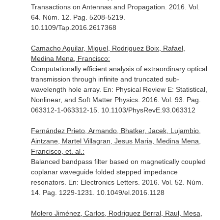
Transactions on Antennas and Propagation
. 2016. Vol.
64. Núm. 12. Pag. 5208-5219.
10.1109/Tap.2016.2617368
Camacho Aguilar, Miguel, Rodriguez Boix, Rafael,
Medina Mena, Francisco:
Computationally efficient analysis of extraordinary optical
transmission through infinite and truncated sub-
wavelength hole array.
En: Physical Review E: Statistical,
Nonlinear, and Soft Matter Physics
. 2016. Vol. 93. Pag.
063312-1-063312-15. 10.1103/PhysRevE.93.063312
Fernández Prieto, Armando, Bhatker, Jacek, Lujambio,
Aintzane, Martel Villagran, Jesus Maria, Medina Mena,
Francisco, et. al.:
Balanced bandpass filter based on magnetically coupled
coplanar waveguide folded stepped impedance
resonators.
En: Electronics Letters
. 2016. Vol. 52. Núm.
14. Pag. 1229-1231. 10.1049/el.2016.1128
Molero Jiménez, Carlos, Rodriguez Berral, Raul, Mesa,