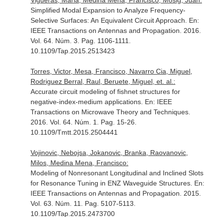
Vigueras, Maria, Medina Mena, Francisco, Mosig, Juan:
Simplified Modal Expansion to Analyze Frequency-
Selective Surfaces: An Equivalent Circuit Approach.
En:
IEEE Transactions on Antennas and Propagation
. 2016.
Vol. 64. Núm. 3. Pag. 1106-1111.
10.1109/Tap.2015.2513423
Torres, Victor, Mesa, Francisco, Navarro Cia, Miguel,
Rodriguez Berral, Raul, Beruete, Miguel, et. al.:
Accurate circuit modeling of fishnet structures for
negative-index-medium applications.
En: IEEE
Transactions on Microwave Theory and Techniques
.
2016. Vol. 64. Núm. 1. Pag. 15-26.
10.1109/Tmtt.2015.2504441
Vojinovic, Nebojsa, Jokanovic, Branka, Raovanovic,
Milos, Medina Mena, Francisco:
Modeling of Nonresonant Longitudinal and Inclined Slots
for Resonance Tuning in ENZ Waveguide Structures.
En:
IEEE Transactions on Antennas and Propagation
. 2015.
Vol. 63. Núm. 11. Pag. 5107-5113.
10.1109/Tap.2015.2473700