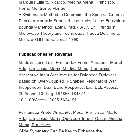
Marques Sillero, Ricardo, Medina Mena, Francisco,
Horno Montijano, Manuel:
A Systematic Method to Determine the Spectral Green's
Function Matrix in Stratified Linear Media. the Equivalent
Boundary Method (Ebm). Pag. 43-57.
En: Trends in
Microwave Theory and Techniques
. Nueva Deli, India.
Mcgraw-Gill Internacional. 1990
Publicaciones en Revistas
Medran, Jose Luis, Fernández Prieto, Armando, Martel
Villagran, Jesus Maria, Medina Mena, Francisco:
Alternative Input Architecture for Balanced Diplexers
Based on Over-Coupled H-Shaped Resonators With
Independent Dual-Band Response.
En: IEEE Access
.
2025. Vol. 13. Pag. 184865-184874.
10.1109/Access.2025.3624191
Fernández Prieto, Armando, Mesa, Francisco, Martel
Villagran, Jesus Maria, Quevedo Teruel, Oscar, Medina
Mena, Francisco:
Glide Symmetry Can Be Key to Enhance the