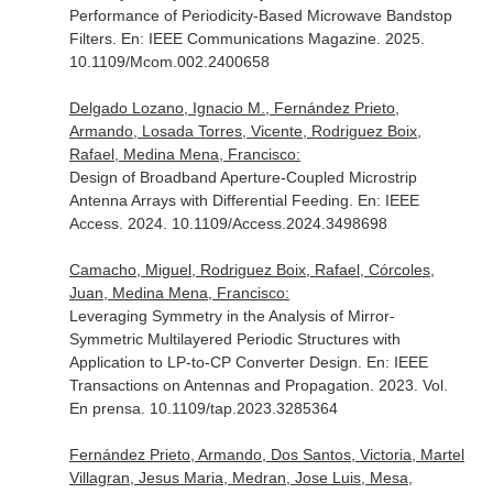
Performance of Periodicity-Based Microwave Bandstop
Filters.
En: IEEE Communications Magazine
. 2025.
10.1109/Mcom.002.2400658
Delgado Lozano, Ignacio M., Fernández Prieto,
Armando, Losada Torres, Vicente, Rodriguez Boix,
Rafael, Medina Mena, Francisco:
Design of Broadband Aperture-Coupled Microstrip
Antenna Arrays with Differential Feeding.
En: IEEE
Access
. 2024. 10.1109/Access.2024.3498698
Camacho, Miguel, Rodriguez Boix, Rafael, Córcoles,
Juan, Medina Mena, Francisco:
Leveraging Symmetry in the Analysis of Mirror-
Symmetric Multilayered Periodic Structures with
Application to LP-to-CP Converter Design.
En: IEEE
Transactions on Antennas and Propagation
. 2023. Vol.
En prensa. 10.1109/tap.2023.3285364
Fernández Prieto, Armando, Dos Santos, Victoria, Martel
Villagran, Jesus Maria, Medran, Jose Luis, Mesa,