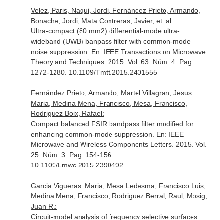
Velez, Paris, Naqui, Jordi, Fernández Prieto, Armando,
Bonache, Jordi, Mata Contreras, Javier, et. al.:
Ultra-compact (80 mm2) differential-mode ultra-
wideband (UWB) banpass filter with common-mode
noise suppression.
En: IEEE Transactions on Microwave
Theory and Techniques
. 2015. Vol. 63. Núm. 4. Pag.
1272-1280. 10.1109/Tmtt.2015.2401555
Fernández Prieto, Armando, Martel Villagran, Jesus
Maria, Medina Mena, Francisco, Mesa, Francisco,
Rodriguez Boix, Rafael:
Compact balanced FSIR bandpass filter modified for
enhancing common-mode suppression.
En: IEEE
Microwave and Wireless Components Letters
. 2015. Vol.
25. Núm. 3. Pag. 154-156.
10.1109/Lmwc.2015.2390492
Garcia Vigueras, Maria, Mesa Ledesma, Francisco Luis,
Medina Mena, Francisco, Rodriguez Berral, Raul, Mosig,
Juan R.:
Circuit-model analysis of frequency selective surfaces