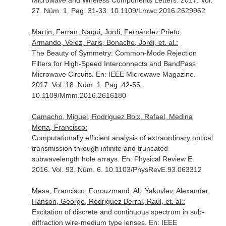
Microwave and Wireless Components Letters
. 2017. Vol.
27. Núm. 1. Pag. 31-33. 10.1109/Lmwc.2016.2629962
Martin, Ferran, Naqui, Jordi, Fernández Prieto,
Armando, Velez, Paris, Bonache, Jordi, et. al.:
The Beauty of Symmetry: Common-Mode Rejection
Filters for High-Speed Interconnects and BandPass
Microwave Circuits.
En: IEEE Microwave Magazine
.
2017. Vol. 18. Núm. 1. Pag. 42-55.
10.1109/Mmm.2016.2616180
Camacho, Miguel, Rodriguez Boix, Rafael, Medina
Mena, Francisco:
Computationally efficient analysis of extraordinary optical
transmission through infinite and truncated
subwavelength hole arrays.
En: Physical Review E
.
2016. Vol. 93. Núm. 6. 10.1103/PhysRevE.93.063312
Mesa, Francisco, Forouzmand, Ali, Yakovlev, Alexander,
Hanson, George, Rodriguez Berral, Raul, et. al.:
Excitation of discrete and continuous spectrum in sub-
diffraction wire-medium type lenses.
En: IEEE