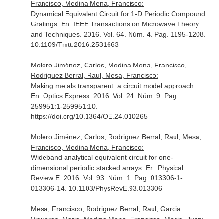
Francisco, Medina Mena, Francisco:
Dynamical Equivalent Circuit for 1-D Periodic Compound
Gratings.
En: IEEE Transactions on Microwave Theory
and Techniques
. 2016. Vol. 64. Núm. 4. Pag. 1195-1208.
10.1109/Tmtt.2016.2531663
Molero Jiménez, Carlos, Medina Mena, Francisco,
Rodriguez Berral, Raul, Mesa, Francisco:
Making metals transparent: a circuit model approach.
En: Optics Express
. 2016. Vol. 24. Núm. 9. Pag.
259951:1-259951:10.
https://doi.org/10.1364/OE.24.010265
Molero Jiménez, Carlos, Rodriguez Berral, Raul, Mesa,
Francisco, Medina Mena, Francisco:
Wideband analytical equivalent circuit for one-
dimensional periodic stacked arrays.
En: Physical
Review E
. 2016. Vol. 93. Núm. 1. Pag. 013306-1-
013306-14. 10.1103/PhysRevE.93.013306
Mesa, Francisco, Rodriguez Berral, Raul, Garcia