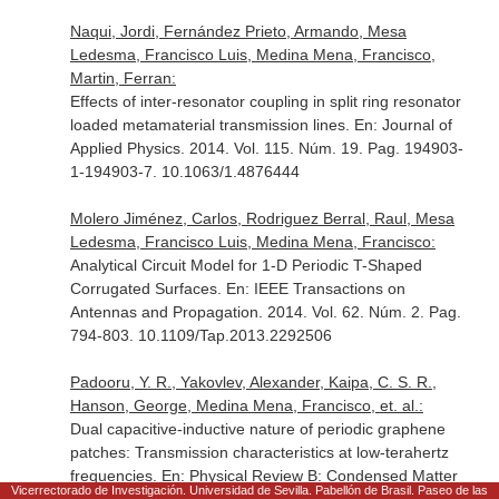
Naqui, Jordi, Fernández Prieto, Armando, Mesa
Ledesma, Francisco Luis, Medina Mena, Francisco,
Martin, Ferran:
Effects of inter-resonator coupling in split ring resonator
loaded metamaterial transmission lines.
En: Journal of
Applied Physics
. 2014. Vol. 115. Núm. 19. Pag. 194903-
1-194903-7. 10.1063/1.4876444
Molero Jiménez, Carlos, Rodriguez Berral, Raul, Mesa
Ledesma, Francisco Luis, Medina Mena, Francisco:
Analytical Circuit Model for 1-D Periodic T-Shaped
Corrugated Surfaces.
En: IEEE Transactions on
Antennas and Propagation
. 2014. Vol. 62. Núm. 2. Pag.
794-803. 10.1109/Tap.2013.2292506
Padooru, Y. R., Yakovlev, Alexander, Kaipa, C. S. R.,
Hanson, George, Medina Mena, Francisco, et. al.:
Dual capacitive-inductive nature of periodic graphene
patches: Transmission characteristics at low-terahertz
frequencies.
En: Physical Review B: Condensed Matter
Vicerrectorado de Investigación. Universidad de Sevilla. Pabellón de Brasil. Paseo de las