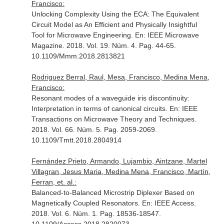
Francisco:
Unlocking Complexity Using the ECA: The Equivalent
Circuit Model as An Efficient and Physically Insightful
Tool for Microwave Engineering.
En: IEEE Microwave
Magazine
. 2018. Vol. 19. Núm. 4. Pag. 44-65.
10.1109/Mmm.2018.2813821
Rodriguez Berral, Raul, Mesa, Francisco, Medina Mena,
Francisco:
Resonant modes of a waveguide iris discontinuity:
Interpretation in terms of canonical circuits.
En: IEEE
Transactions on Microwave Theory and Techniques
.
2018. Vol. 66. Núm. 5. Pag. 2059-2069.
10.1109/Tmtt.2018.2804914
Fernández Prieto, Armando, Lujambio, Aintzane, Martel
Villagran, Jesus Maria, Medina Mena, Francisco, Martín,
Ferran, et. al.:
Balanced-to-Balanced Microstrip Diplexer Based on
Magnetically Coupled Resonators.
En: IEEE Access
.
2018. Vol. 6. Núm. 1. Pag. 18536-18547.