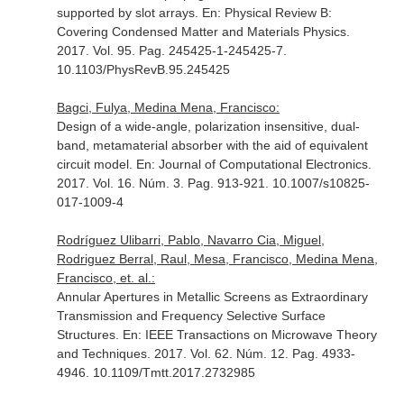
supported by slot arrays.
En: Physical Review B:
Covering Condensed Matter and Materials Physics
.
2017. Vol. 95. Pag. 245425-1-245425-7.
10.1103/PhysRevB.95.245425
Bagci, Fulya, Medina Mena, Francisco:
Design of a wide-angle, polarization insensitive, dual-
band, metamaterial absorber with the aid of equivalent
circuit model.
En: Journal of Computational Electronics
.
2017. Vol. 16. Núm. 3. Pag. 913-921. 10.1007/s10825-
017-1009-4
Rodríguez Ulibarri, Pablo, Navarro Cia, Miguel,
Rodriguez Berral, Raul, Mesa, Francisco, Medina Mena,
Francisco, et. al.:
Annular Apertures in Metallic Screens as Extraordinary
Transmission and Frequency Selective Surface
Structures.
En: IEEE Transactions on Microwave Theory
and Techniques
. 2017. Vol. 62. Núm. 12. Pag. 4933-
4946. 10.1109/Tmtt.2017.2732985