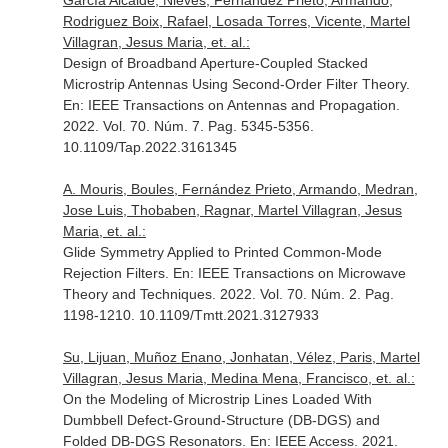
García Alcaide, Nieves, Fernández Prieto, Armando,
Rodriguez Boix, Rafael, Losada Torres, Vicente, Martel
Villagran, Jesus Maria, et. al.:
Design of Broadband Aperture-Coupled Stacked
Microstrip Antennas Using Second-Order Filter Theory.
En: IEEE Transactions on Antennas and Propagation
.
2022. Vol. 70. Núm. 7. Pag. 5345-5356.
10.1109/Tap.2022.3161345
A. Mouris, Boules, Fernández Prieto, Armando, Medran,
Jose Luis, Thobaben, Ragnar, Martel Villagran, Jesus
Maria, et. al.:
Glide Symmetry Applied to Printed Common-Mode
Rejection Filters.
En: IEEE Transactions on Microwave
Theory and Techniques
. 2022. Vol. 70. Núm. 2. Pag.
1198-1210. 10.1109/Tmtt.2021.3127933
Su, Lijuan, Muñoz Enano, Jonhatan, Vélez, Paris, Martel
Villagran, Jesus Maria, Medina Mena, Francisco, et. al.:
On the Modeling of Microstrip Lines Loaded With
Dumbbell Defect-Ground-Structure (DB-DGS) and
Folded DB-DGS Resonators.
En: IEEE Access
. 2021.