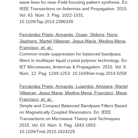
wave lines for near-Field focusing pattern synthesis.
En:
IEEE Transactions on Antennas and Propagation
. 2015.
Vol. 63. Núm. 3. Pag. 1022-1031.
10.1109/Tap.2014.2386339
Fernández Prieto, Armando, Quian, Shilong, Hong,
Jiasheng, Martel Villagran, Jesus Maria, Medina Mena,
Francisco, et. al.:
Common-mode suppression for balanced bandpass
filters in multilayer liquid crystal polymer technology.
En:
IET Microwaves, Antennas & Propagation
. 2015. Vol. 9.
Núm. 12. Pag. 1249-1253. 10.1049/iet-map.2014.0258
Fernández Prieto, Armando, Lujambio, Aintzane, Martel
Villagran, Jesus Maria, Medina Mena, Francisco, Mesa,
Francisco, et. al.:
Simple and Compact Balanced Bandpass Filters Based
on Magnetically Coupled Resonators.
En: IEEE
Transactions on Microwave Theory and Techniques
.
2015. Vol. 63. Núm. 6. Pag. 1843-1853.
10.1109/Tmtt.2015.2424229