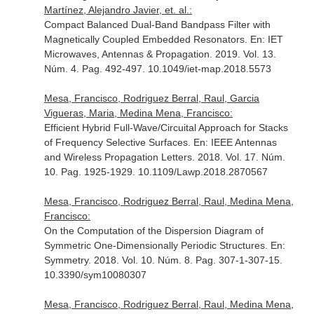
Martínez, Alejandro Javier, et. al.:
Compact Balanced Dual-Band Bandpass Filter with
Magnetically Coupled Embedded Resonators.
En: IET
Microwaves, Antennas & Propagation
. 2019. Vol. 13.
Núm. 4. Pag. 492-497. 10.1049/iet-map.2018.5573
Mesa, Francisco, Rodriguez Berral, Raul, Garcia
Vigueras, Maria, Medina Mena, Francisco:
Efficient Hybrid Full-Wave/Circuital Approach for Stacks
of Frequency Selective Surfaces.
En: IEEE Antennas
and Wireless Propagation Letters
. 2018. Vol. 17. Núm.
10. Pag. 1925-1929. 10.1109/Lawp.2018.2870567
Mesa, Francisco, Rodriguez Berral, Raul, Medina Mena,
Francisco:
On the Computation of the Dispersion Diagram of
Symmetric One-Dimensionally Periodic Structures.
En:
Symmetry
. 2018. Vol. 10. Núm. 8. Pag. 307-1-307-15.
10.3390/sym10080307
Mesa, Francisco, Rodriguez Berral, Raul, Medina Mena,