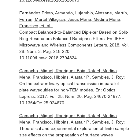
10.1109/Access.2018.2820073
Fernández Prieto, Armando, Lujambio, Aintzane, Martín,
Ferran, Martel Villagran, Jesus Maria, Medina Mena,
Francisco, et. al.:
Compact Balanced-to-Balanced Diplexer Based on Split-
Ring Resonators Balanced Bandpass Filters.
En: IEEE
Microwave and Wireless Components Letters
. 2018. Vol.
28. Núm. 3. Pag. 218-220.
10.1109/Lmwc.2018.2794824
Camacho, Miguel, Rodriguez Boix, Rafael, Medina
Mena, Francisco, Hibbins, Alastair P., Sambles, J. Roy:
On the extraordinary optical transmission in parallel
plate waveguides for non-TEM modes.
En: Optics
Express
. 2017. Vol. 25. Núm. 20. Pag. 24670-24677.
10.1364/Oe.25.024670
Camacho, Miguel, Rodriguez Boix, Rafael, Medina
Mena, Francisco, Hibbins, Alastair P., Sambles, J. Roy:
Theoretical and experimental exploration of finite sample
size effects on the propagation of surface waves