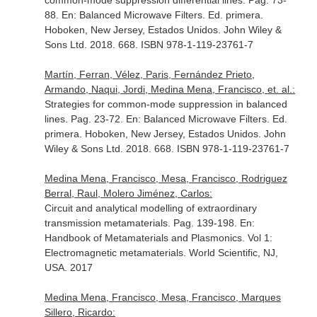
common-mode suppression differential lines. Pag. 73-
88.
En: Balanced Microwave Filters
. Ed. primera.
Hoboken, New Jersey, Estados Unidos. John Wiley &
Sons Ltd. 2018. 668. ISBN 978-1-119-23761-7
Martín, Ferran, Vélez, Paris, Fernández Prieto,
Armando, Naqui, Jordi, Medina Mena, Francisco, et. al.:
Strategies for common-mode suppression in balanced
lines. Pag. 23-72.
En: Balanced Microwave Filters
. Ed.
primera. Hoboken, New Jersey, Estados Unidos. John
Wiley & Sons Ltd. 2018. 668. ISBN 978-1-119-23761-7
Medina Mena, Francisco, Mesa, Francisco, Rodriguez
Berral, Raul, Molero Jiménez, Carlos:
Circuit and analytical modelling of extraordinary
transmission metamaterials. Pag. 139-198.
En:
Handbook of Metamaterials and Plasmonics. Vol 1:
Electromagnetic metamaterials
. World Scientific, NJ,
USA. 2017
Medina Mena, Francisco, Mesa, Francisco, Marques
Sillero, Ricardo: