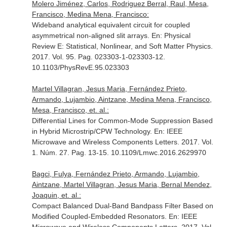
Molero Jiménez, Carlos, Rodriguez Berral, Raul, Mesa,
Francisco, Medina Mena, Francisco:
Wideband analytical equivalent circuit for coupled
asymmetrical non-aligned slit arrays.
En: Physical
Review E: Statistical, Nonlinear, and Soft Matter Physics
.
2017. Vol. 95. Pag. 023303-1-023303-12.
10.1103/PhysRevE.95.023303
Martel Villagran, Jesus Maria, Fernández Prieto,
Armando, Lujambio, Aintzane, Medina Mena, Francisco,
Mesa, Francisco, et. al.:
Differential Lines for Common-Mode Suppression Based
in Hybrid Microstrip/CPW Technology.
En: IEEE
Microwave and Wireless Components Letters
. 2017. Vol.
1. Núm. 27. Pag. 13-15. 10.1109/Lmwc.2016.2629970
Bagci, Fulya, Fernández Prieto, Armando, Lujambio,
Aintzane, Martel Villagran, Jesus Maria, Bernal Mendez,
Joaquin, et. al.:
Compact Balanced Dual-Band Bandpass Filter Based on
Modified Coupled-Embedded Resonators.
En: IEEE