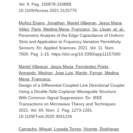
Vol. 9. Pag. 150878-150888.
10.1109/Access.2021.3125775
Muñoz Enano, Jonathan, Martel Villagran, Jesus Maria,
Vélez, Paris, Medina Mena, Francisco, Su, Lijuan, et. al.:
Parametric Analysis of the Edge Capacitance of Uniform
Slots and Application to Frquency-Variation Permittivity
Sensors.
En: Applied Sciences
. 2021. Vol. 11. Núm.
7000. Pag. 1-15. https://doi.org/10.3390/app11157000
Martel Villagran, Jesus Maria, Fernández Prieto,
Armando, Medran, Jose Luis, Martin, Ferran, Medina
Mena, Francisco:
Design of a Differential Coupled-Line Directional Coupler
Using a Double-Side Coplanar Waveguide Structure
With Common-Signal Suppression.
En: IEEE
Transactions on Microwave Theory and Techniques
.
2021. Vol. 69. Núm. 2. Pag. 1273-1281.
10.1109/Tmtt.2020.3041226
Camacho, Miguel, Losada Torres, Vicente, Rodriguez