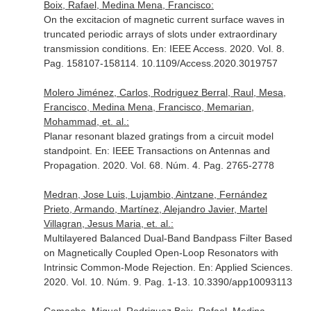
Boix, Rafael, Medina Mena, Francisco:
On the excitacion of magnetic current surface waves in
truncated periodic arrays of slots under extraordinary
transmission conditions.
En: IEEE Access
. 2020. Vol. 8.
Pag. 158107-158114. 10.1109/Access.2020.3019757
Molero Jiménez, Carlos, Rodriguez Berral, Raul, Mesa,
Francisco, Medina Mena, Francisco, Memarian,
Mohammad, et. al.:
Planar resonant blazed gratings from a circuit model
standpoint.
En: IEEE Transactions on Antennas and
Propagation
. 2020. Vol. 68. Núm. 4. Pag. 2765-2778
Medran, Jose Luis, Lujambio, Aintzane, Fernández
Prieto, Armando, Martínez, Alejandro Javier, Martel
Villagran, Jesus Maria, et. al.:
Multilayered Balanced Dual-Band Bandpass Filter Based
on Magnetically Coupled Open-Loop Resonators with
Intrinsic Common-Mode Rejection.
En: Applied Sciences
.
2020. Vol. 10. Núm. 9. Pag. 1-13. 10.3390/app10093113