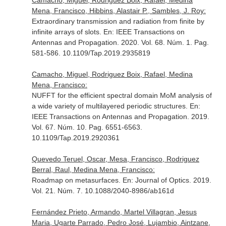
Camacho, Miguel, Rodriguez Boix, Rafael, Medina
Mena, Francisco, Hibbins, Alastair P., Sambles, J. Roy:
Extraordinary transmission and radiation from finite by
infinite arrays of slots.
En: IEEE Transactions on
Antennas and Propagation
. 2020. Vol. 68. Núm. 1. Pag.
581-586. 10.1109/Tap.2019.2935819
Camacho, Miguel, Rodriguez Boix, Rafael, Medina
Mena, Francisco:
NUFFT for the efficient spectral domain MoM analysis of
a wide variety of multilayered periodic structures.
En:
IEEE Transactions on Antennas and Propagation
. 2019.
Vol. 67. Núm. 10. Pag. 6551-6563.
10.1109/Tap.2019.2920361
Quevedo Teruel, Oscar, Mesa, Francisco, Rodriguez
Berral, Raul, Medina Mena, Francisco:
Roadmap on metasurfaces.
En: Journal of Optics
. 2019.
Vol. 21. Núm. 7. 10.1088/2040-8986/ab161d
Fernández Prieto, Armando, Martel Villagran, Jesus
Maria, Ugarte Parrado, Pedro José, Lujambio, Aintzane,