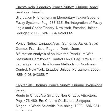
Cuesta Rojo, Federico, Ponce Nuñez, Enrique, Aracil
Santonja, Javier:
Bifurcation Phenomena in Elementary Takagi-Sugeno
Fuzzy Systems. Pag. 285-315.
En: Integration of Fuzzy
Logic and Chaos Theory
. New York, Estados Unidos.
Springer. 2006. ISBN 3-540-26899-5
Ponce Nuñez, Enrique, Aracil Santonja, Javier, Salas
Gomez, Francisco, Pagano, Daniel Juan:
Bifurcation Analysis of an Inverted Pendulum With
Saturated Hamiltonian Control Laws. Pag. 179-180.
En:
Lagrangian and Hamiltonian Methods for Nonlinear
Control
. New York, Estados Unidos. Pergamon. 2000.
ISBN 0-08-043658-7
Kapitaniak, Thomas, Ponce Nuñez, Enrique, Wojewoda,
Jerzy:
Route to Chaos Via Strange Non-Chaotic Attractors.
Pag. 476-480.
En: Chaotic Oscillators
. Singapur,
Singapur. World Scientific Publishing. 1992. ISBN 981-