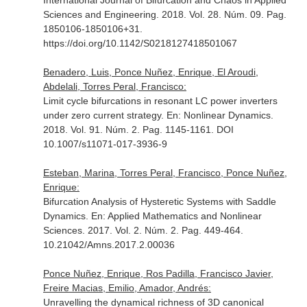
International Journal of Bifurcation and Chaos in Applied
Sciences and Engineering
. 2018. Vol. 28. Núm. 09. Pag.
1850106-1850106+31.
https://doi.org/10.1142/S0218127418501067
Benadero, Luis, Ponce Nuñez, Enrique, El Aroudi,
Abdelali, Torres Peral, Francisco:
Limit cycle bifurcations in resonant LC power inverters
under zero current strategy.
En: Nonlinear Dynamics
.
2018. Vol. 91. Núm. 2. Pag. 1145-1161. DOI
10.1007/s11071-017-3936-9
Esteban, Marina, Torres Peral, Francisco, Ponce Nuñez,
Enrique:
Bifurcation Analysis of Hysteretic Systems with Saddle
Dynamics.
En: Applied Mathematics and Nonlinear
Sciences
. 2017. Vol. 2. Núm. 2. Pag. 449-464.
10.21042/Amns.2017.2.00036
Ponce Nuñez, Enrique, Ros Padilla, Francisco Javier,
Freire Macias, Emilio, Amador, Andrés:
Unravelling the dynamical richness of 3D canonical