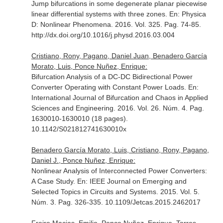
Jump bifurcations in some degenerate planar piecewise
linear differential systems with three zones.
En: Physica
D: Nonlinear Phenomena
. 2016. Vol. 325. Pag. 74-85.
http://dx.doi.org/10.1016/j.physd.2016.03.004
Cristiano, Rony, Pagano, Daniel Juan, Benadero García
Morato, Luis, Ponce Nuñez, Enrique:
Bifurcation Analysis of a DC-DC Bidirectional Power
Converter Operating with Constant Power Loads.
En:
International Journal of Bifurcation and Chaos in Applied
Sciences and Engineering
. 2016. Vol. 26. Núm. 4. Pag.
1630010-1630010 (18 pages).
10.1142/S021812741630010x
Benadero García Morato, Luis, Cristiano, Rony, Pagano,
Daniel J., Ponce Nuñez, Enrique:
Nonlinear Analysis of Interconnected Power Converters:
A Case Study.
En: IEEE Journal on Emerging and
Selected Topics in Circuits and Systems
. 2015. Vol. 5.
Núm. 3. Pag. 326-335. 10.1109/Jetcas.2015.2462017