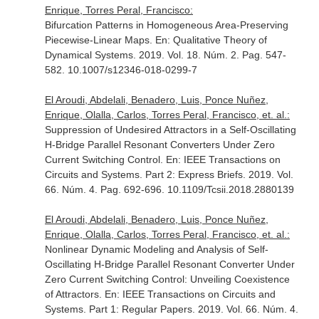
Enrique, Torres Peral, Francisco:
Bifurcation Patterns in Homogeneous Area-Preserving
Piecewise-Linear Maps.
En: Qualitative Theory of
Dynamical Systems
. 2019. Vol. 18. Núm. 2. Pag. 547-
582. 10.1007/s12346-018-0299-7
El Aroudi, Abdelali, Benadero, Luis, Ponce Nuñez,
Enrique, Olalla, Carlos, Torres Peral, Francisco, et. al.:
Suppression of Undesired Attractors in a Self-Oscillating
H-Bridge Parallel Resonant Converters Under Zero
Current Switching Control.
En: IEEE Transactions on
Circuits and Systems. Part 2: Express Briefs
. 2019. Vol.
66. Núm. 4. Pag. 692-696. 10.1109/Tcsii.2018.2880139
El Aroudi, Abdelali, Benadero, Luis, Ponce Nuñez,
Enrique, Olalla, Carlos, Torres Peral, Francisco, et. al.:
Nonlinear Dynamic Modeling and Analysis of Self-
Oscillating H-Bridge Parallel Resonant Converter Under
Zero Current Switching Control: Unveiling Coexistence
of Attractors.
En: IEEE Transactions on Circuits and
Systems. Part 1: Regular Papers
. 2019. Vol. 66. Núm. 4.