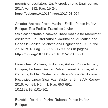
memristor oscillators.
En: Microelectronic Engineering
.
2017. Vol. 182. Pag. 15-24.
https://doi.org/10.1016/j.mee.2017.08.004
Amador, Andrés, Freire Macias, Emilio, Ponce Nuñez,
Enrique, Ros Padilla, Francisco Javier:
On discontinuous piecewise linear models for Memristor
oscillators.
En: International Journal of Bifurcation and
Chaos in Applied Sciences and Engineering
. 2017. Vol.
27. Núm. 6. Pag. 1730022-1730022 (18 pages).
https://doi.org/10.1142/S0218127417300221
Desroches, Mathieu, Guillamon, Antoni, Ponce Nuñez,
Enrique, Prohens Sastre, Rafael, Teruel, Antonio, et. al.:
Canards, Folded Nodes, and Mixed-Mode Oscillations in
Piecewise-Linear Slow-Fast Systems.
En: SIAM Review
.
2016. Vol. 58. Núm. 4. Pag. 653-691.
10.1137/15m1014528
Euzebio, Rodrigo, Pazim, Rubens, Ponce Nuñez,
Enrique: