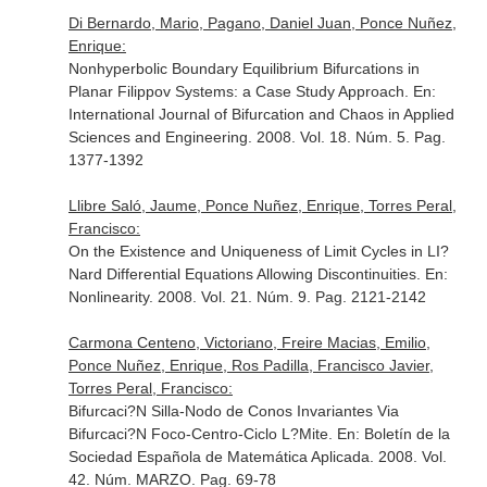
Di Bernardo, Mario, Pagano, Daniel Juan, Ponce Nuñez,
Enrique:
Nonhyperbolic Boundary Equilibrium Bifurcations in
Planar Filippov Systems: a Case Study Approach.
En:
International Journal of Bifurcation and Chaos in Applied
Sciences and Engineering
. 2008. Vol. 18. Núm. 5. Pag.
1377-1392
Llibre Saló, Jaume, Ponce Nuñez, Enrique, Torres Peral,
Francisco:
On the Existence and Uniqueness of Limit Cycles in LI?
Nard Differential Equations Allowing Discontinuities.
En:
Nonlinearity
. 2008. Vol. 21. Núm. 9. Pag. 2121-2142
Carmona Centeno, Victoriano, Freire Macias, Emilio,
Ponce Nuñez, Enrique, Ros Padilla, Francisco Javier,
Torres Peral, Francisco:
Bifurcaci?N Silla-Nodo de Conos Invariantes Via
Bifurcaci?N Foco-Centro-Ciclo L?Mite.
En: Boletín de la
Sociedad Española de Matemática Aplicada
. 2008. Vol.
42. Núm. MARZO. Pag. 69-78