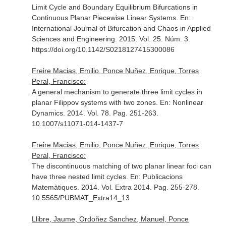
Limit Cycle and Boundary Equilibrium Bifurcations in
Continuous Planar Piecewise Linear Systems.
En:
International Journal of Bifurcation and Chaos in Applied
Sciences and Engineering
. 2015. Vol. 25. Núm. 3.
https://doi.org/10.1142/S0218127415300086
Freire Macias, Emilio, Ponce Nuñez, Enrique, Torres
Peral, Francisco:
A general mechanism to generate three limit cycles in
planar Filippov systems with two zones.
En: Nonlinear
Dynamics
. 2014. Vol. 78. Pag. 251-263.
10.1007/s11071-014-1437-7
Freire Macias, Emilio, Ponce Nuñez, Enrique, Torres
Peral, Francisco:
The discontinuous matching of two planar linear foci can
have three nested limit cycles.
En: Publicacions
Matemàtiques
. 2014. Vol. Extra 2014. Pag. 255-278.
10.5565/PUBMAT_Extra14_13
Llibre, Jaume, Ordoñez Sanchez, Manuel, Ponce