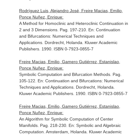
Rodríguez Luis, Alejandro José, Freire Macias, Emilio,
Ponce Nuñez, Enrique:
A Method for Homoclinic and Heteroclinic Continuation in
2 and 3 Dimensions. Pag. 197-210.
En: Continuation
and Bifurcations: Numerical Techniques and
Applications
. Dordrecht, Holanda. Kluwer Academic
Publishers. 1990. ISBN 0-7923-0855-7
Freire Macias, Emilio, Gamero Gutiérrez, Estanislao,
Ponce Nuñez, Enrique:
Symbolic Computation and Bifurcation Methods. Pag.
105-122.
En: Continuation and Bifurcations: Numerical
Techniques and Applications
. Dordrecht, Holanda.
Kluwer Academic Publishers. 1990. ISBN 0-7923-0855-7
Freire Macias, Emilio, Gamero Gutiérrez, Estanislao,
Ponce Nuñez, Enrique:
An Algorithm for Symbolic Computation of Center
Manifolds. Pag. 218-230.
En: Symbolic and Algebraic
Computation
. Amsterdam, Holanda. Kluwer Academic