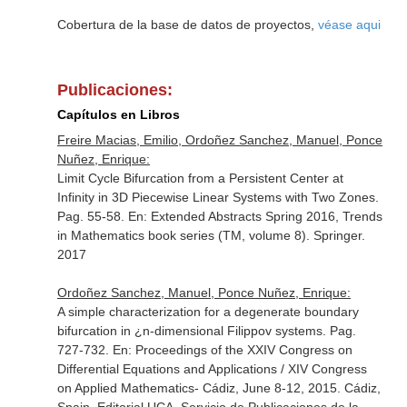
Cobertura de la base de datos de proyectos,
véase aqui
Publicaciones:
Capítulos en Libros
Freire Macias, Emilio, Ordoñez Sanchez, Manuel, Ponce
Nuñez, Enrique:
Limit Cycle Bifurcation from a Persistent Center at
Infinity in 3D Piecewise Linear Systems with Two Zones.
Pag. 55-58.
En: Extended Abstracts Spring 2016, Trends
in Mathematics book series (TM, volume 8)
. Springer.
2017
Ordoñez Sanchez, Manuel, Ponce Nuñez, Enrique:
A simple characterization for a degenerate boundary
bifurcation in ¿n-dimensional Filippov systems. Pag.
727-732.
En: Proceedings of the XXIV Congress on
Differential Equations and Applications / XIV Congress
on Applied Mathematics- Cádiz, June 8-12, 2015
. Cádiz,