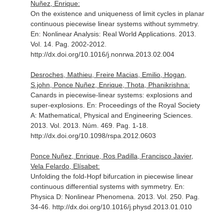
Nuñez, Enrique:
On the existence and uniqueness of limit cycles in planar
continuous piecewise linear systems without symmetry.
En: Nonlinear Analysis: Real World Applications
. 2013.
Vol. 14. Pag. 2002-2012.
http://dx.doi.org/10.1016/j.nonrwa.2013.02.004
Desroches, Mathieu, Freire Macias, Emilio, Hogan,
S.john, Ponce Nuñez, Enrique, Thota, Phanikrishna:
Canards in piecewise-linear systems: explosions and
super-explosions.
En: Proceedings of the Royal Society
A: Mathematical, Physical and Engineering Sciences
.
2013. Vol. 2013. Núm. 469. Pag. 1-18.
http://dx.doi.org/10.1098/rspa.2012.0603
Ponce Nuñez, Enrique, Ros Padilla, Francisco Javier,
Vela Felardo, Elísabet:
Unfolding the fold-Hopf bifurcation in piecewise linear
continuous differential systems with symmetry.
En:
Physica D: Nonlinear Phenomena
. 2013. Vol. 250. Pag.
34-46. http://dx.doi.org/10.1016/j.physd.2013.01.010