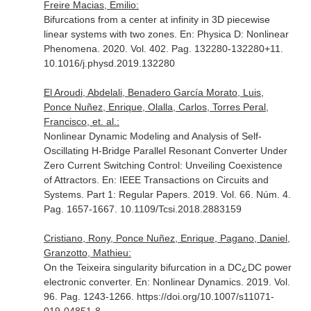
Freire Macias, Emilio:
Bifurcations from a center at infinity in 3D piecewise
linear systems with two zones.
En: Physica D: Nonlinear
Phenomena
. 2020. Vol. 402. Pag. 132280-132280+11.
10.1016/j.physd.2019.132280
El Aroudi, Abdelali, Benadero García Morato, Luis,
Ponce Nuñez, Enrique, Olalla, Carlos, Torres Peral,
Francisco, et. al.:
Nonlinear Dynamic Modeling and Analysis of Self-
Oscillating H-Bridge Parallel Resonant Converter Under
Zero Current Switching Control: Unveiling Coexistence
of Attractors.
En: IEEE Transactions on Circuits and
Systems. Part 1: Regular Papers
. 2019. Vol. 66. Núm. 4.
Pag. 1657-1667. 10.1109/Tcsi.2018.2883159
Cristiano, Rony, Ponce Nuñez, Enrique, Pagano, Daniel,
Granzotto, Mathieu:
On the Teixeira singularity bifurcation in a DC¿DC power
electronic converter.
En: Nonlinear Dynamics
. 2019. Vol.
96. Pag. 1243-1266. https://doi.org/10.1007/s11071-