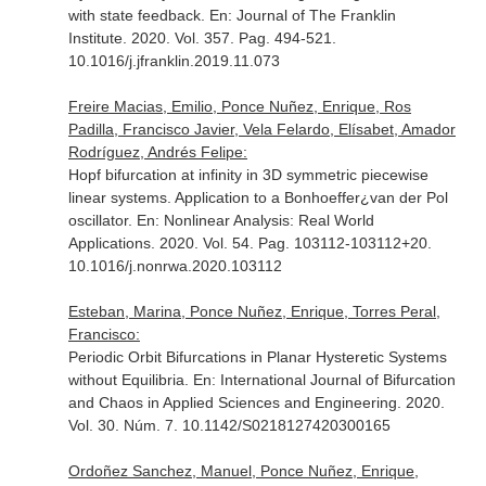
with state feedback.
En: Journal of The Franklin
Institute
. 2020. Vol. 357. Pag. 494-521.
10.1016/j.jfranklin.2019.11.073
Freire Macias, Emilio, Ponce Nuñez, Enrique, Ros
Padilla, Francisco Javier, Vela Felardo, Elísabet, Amador
Rodríguez, Andrés Felipe:
Hopf bifurcation at infinity in 3D symmetric piecewise
linear systems. Application to a Bonhoeffer¿van der Pol
oscillator.
En: Nonlinear Analysis: Real World
Applications
. 2020. Vol. 54. Pag. 103112-103112+20.
10.1016/j.nonrwa.2020.103112
Esteban, Marina, Ponce Nuñez, Enrique, Torres Peral,
Francisco:
Periodic Orbit Bifurcations in Planar Hysteretic Systems
without Equilibria.
En: International Journal of Bifurcation
and Chaos in Applied Sciences and Engineering
. 2020.
Vol. 30. Núm. 7. 10.1142/S0218127420300165
Ordoñez Sanchez, Manuel, Ponce Nuñez, Enrique,