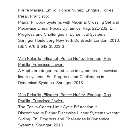
Freire Macias, Emilio, Ponce Nuñez, Enrique, Torres
Peral, Francisco:
Planar Filippov Systems with Maximal Crossing Set and
Piecewise Linear Focus Dynamics. Pag. 221-232.
En:
Progress and Challenges in Dynamical Systems
.
Springer Heidelberg New York Dordrecht London. 2013.
ISBN 978-3-642-38829-3
Vela Felardo, Elísabet, Ponce Nuñez, Enrique, Ros
Padilla, Francisco Javier:
A Hopf-zero degenerated case in symmetric piecewise
linear systems.
En: Progress and Challenges in
Dynamical Systems
. Springer. 2013
Vela Felardo, Elísabet, Ponce Nuñez, Enrique, Ros
Padilla, Francisco Javier:
The Focus-Center-Limit Cycle Bifurcation in
Discontinuous Planar Piecewise Linear Systems without
Sliding.
En: Progress and Challenges in Dynamical
Systems
. Springer. 2013