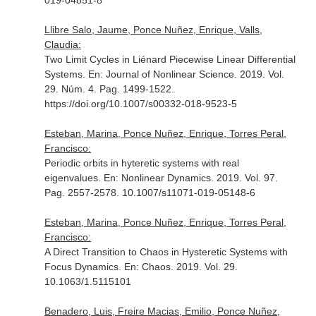
019-04851-8
Llibre Salo, Jaume, Ponce Nuñez, Enrique, Valls,
Claudia:
Two Limit Cycles in Liénard Piecewise Linear Differential
Systems.
En: Journal of Nonlinear Science
. 2019. Vol.
29. Núm. 4. Pag. 1499-1522.
https://doi.org/10.1007/s00332-018-9523-5
Esteban, Marina, Ponce Nuñez, Enrique, Torres Peral,
Francisco:
Periodic orbits in hyteretic systems with real
eigenvalues.
En: Nonlinear Dynamics
. 2019. Vol. 97.
Pag. 2557-2578. 10.1007/s11071-019-05148-6
Esteban, Marina, Ponce Nuñez, Enrique, Torres Peral,
Francisco:
A Direct Transition to Chaos in Hysteretic Systems with
Focus Dynamics.
En: Chaos
. 2019. Vol. 29.
10.1063/1.5115101
Benadero, Luis, Freire Macias, Emilio, Ponce Nuñez,