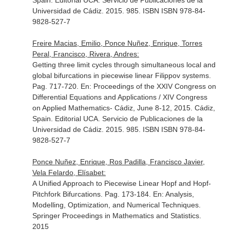
Spain. Editorial UCA. Servicio de Publicaciones de la
Universidad de Cádiz. 2015. 985. ISBN ISBN 978-84-
9828-527-7
Freire Macias, Emilio, Ponce Nuñez, Enrique, Torres
Peral, Francisco, Rivera, Andres:
Getting three limit cycles through simultaneous local and
global bifurcations in piecewise linear Filippov systems.
Pag. 717-720.
En: Proceedings of the XXIV Congress on
Differential Equations and Applications / XIV Congress
on Applied Mathematics- Cádiz, June 8-12, 2015
. Cádiz,
Spain. Editorial UCA. Servicio de Publicaciones de la
Universidad de Cádiz. 2015. 985. ISBN ISBN 978-84-
9828-527-7
Ponce Nuñez, Enrique, Ros Padilla, Francisco Javier,
Vela Felardo, Elísabet:
A Unified Approach to Piecewise Linear Hopf and Hopf-
Pitchfork Bifurcations. Pag. 173-184.
En: Analysis,
Modelling, Optimization, and Numerical Techniques
.
Springer Proceedings in Mathematics and Statistics.
2015