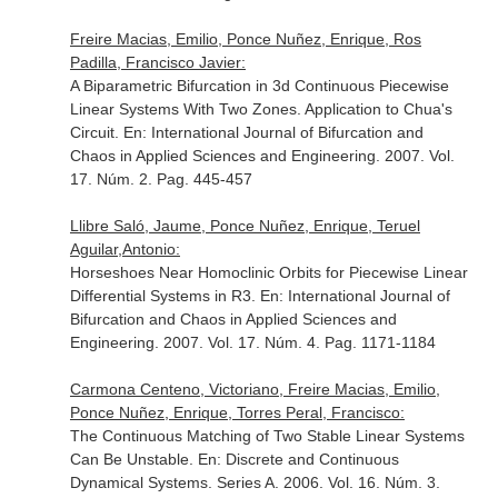
Freire Macias, Emilio, Ponce Nuñez, Enrique, Ros
Padilla, Francisco Javier:
A Biparametric Bifurcation in 3d Continuous Piecewise
Linear Systems With Two Zones. Application to Chua's
Circuit.
En: International Journal of Bifurcation and
Chaos in Applied Sciences and Engineering
. 2007. Vol.
17. Núm. 2. Pag. 445-457
Llibre Saló, Jaume, Ponce Nuñez, Enrique, Teruel
Aguilar,Antonio:
Horseshoes Near Homoclinic Orbits for Piecewise Linear
Differential Systems in R3.
En: International Journal of
Bifurcation and Chaos in Applied Sciences and
Engineering
. 2007. Vol. 17. Núm. 4. Pag. 1171-1184
Carmona Centeno, Victoriano, Freire Macias, Emilio,
Ponce Nuñez, Enrique, Torres Peral, Francisco:
The Continuous Matching of Two Stable Linear Systems
Can Be Unstable.
En: Discrete and Continuous
Dynamical Systems. Series A
. 2006. Vol. 16. Núm. 3.