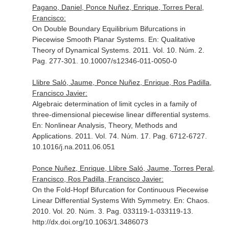
Pagano, Daniel, Ponce Nuñez, Enrique, Torres Peral,
Francisco:
On Double Boundary Equilibrium Bifurcations in
Piecewise Smooth Planar Systems.
En: Qualitative
Theory of Dynamical Systems
. 2011. Vol. 10. Núm. 2.
Pag. 277-301. 10.10007/s12346-011-0050-0
Llibre Saló, Jaume, Ponce Nuñez, Enrique, Ros Padilla,
Francisco Javier:
Algebraic determination of limit cycles in a family of
three-dimensional piecewise linear differential systems.
En: Nonlinear Analysis, Theory, Methods and
Applications
. 2011. Vol. 74. Núm. 17. Pag. 6712-6727.
10.1016/j.na.2011.06.051
Ponce Nuñez, Enrique, Llibre Saló, Jaume, Torres Peral,
Francisco, Ros Padilla, Francisco Javier:
On the Fold-Hopf Bifurcation for Continuous Piecewise
Linear Differential Systems With Symmetry.
En: Chaos
.
2010. Vol. 20. Núm. 3. Pag. 033119-1-033119-13.
http://dx.doi.org/10.1063/1.3486073