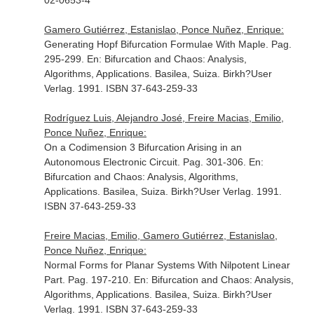
02-0653-4
Gamero Gutiérrez, Estanislao, Ponce Nuñez, Enrique:
Generating Hopf Bifurcation Formulae With Maple. Pag.
295-299.
En: Bifurcation and Chaos: Analysis,
Algorithms, Applications
. Basilea, Suiza. Birkh?User
Verlag. 1991. ISBN 37-643-259-33
Rodríguez Luis, Alejandro José, Freire Macias, Emilio,
Ponce Nuñez, Enrique:
On a Codimension 3 Bifurcation Arising in an
Autonomous Electronic Circuit. Pag. 301-306.
En:
Bifurcation and Chaos: Analysis, Algorithms,
Applications
. Basilea, Suiza. Birkh?User Verlag. 1991.
ISBN 37-643-259-33
Freire Macias, Emilio, Gamero Gutiérrez, Estanislao,
Ponce Nuñez, Enrique:
Normal Forms for Planar Systems With Nilpotent Linear
Part. Pag. 197-210.
En: Bifurcation and Chaos: Analysis,
Algorithms, Applications
. Basilea, Suiza. Birkh?User
Verlag. 1991. ISBN 37-643-259-33