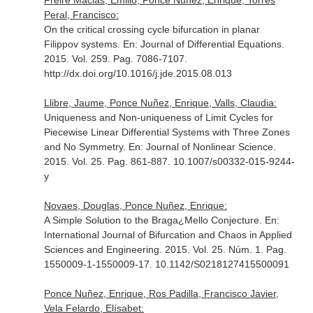
Freire Macias, Emilio, Ponce Nuñez, Enrique, Torres
Peral, Francisco:
On the critical crossing cycle bifurcation in planar
Filippov systems.
En: Journal of Differential Equations
.
2015. Vol. 259. Pag. 7086-7107.
http://dx.doi.org/10.1016/j.jde.2015.08.013
Llibre, Jaume, Ponce Nuñez, Enrique, Valls, Claudia:
Uniqueness and Non-uniqueness of Limit Cycles for
Piecewise Linear Differential Systems with Three Zones
and No Symmetry.
En: Journal of Nonlinear Science
.
2015. Vol. 25. Pag. 861-887. 10.1007/s00332-015-9244-
y
Novaes, Douglas, Ponce Nuñez, Enrique:
A Simple Solution to the Braga¿Mello Conjecture.
En:
International Journal of Bifurcation and Chaos in Applied
Sciences and Engineering
. 2015. Vol. 25. Núm. 1. Pag.
1550009-1-1550009-17. 10.1142/S0218127415500091
Ponce Nuñez, Enrique, Ros Padilla, Francisco Javier,
Vela Felardo, Elísabet: