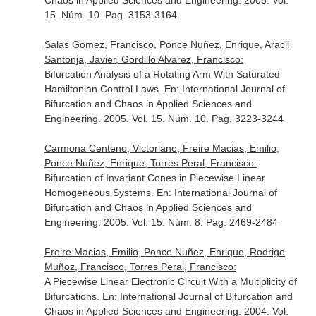
Chaos in Applied Sciences and Engineering
. 2005. Vol.
15. Núm. 10. Pag. 3153-3164
Salas Gomez, Francisco, Ponce Nuñez, Enrique, Aracil
Santonja, Javier, Gordillo Alvarez, Francisco:
Bifurcation Analysis of a Rotating Arm With Saturated
Hamiltonian Control Laws.
En: International Journal of
Bifurcation and Chaos in Applied Sciences and
Engineering
. 2005. Vol. 15. Núm. 10. Pag. 3223-3244
Carmona Centeno, Victoriano, Freire Macias, Emilio,
Ponce Nuñez, Enrique, Torres Peral, Francisco:
Bifurcation of Invariant Cones in Piecewise Linear
Homogeneous Systems.
En: International Journal of
Bifurcation and Chaos in Applied Sciences and
Engineering
. 2005. Vol. 15. Núm. 8. Pag. 2469-2484
Freire Macias, Emilio, Ponce Nuñez, Enrique, Rodrigo
Muñoz, Francisco, Torres Peral, Francisco:
A Piecewise Linear Electronic Circuit With a Multiplicity of
Bifurcations.
En: International Journal of Bifurcation and
Chaos in Applied Sciences and Engineering
. 2004. Vol.