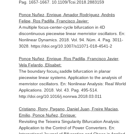
Pag. 1657-1667. 10.1109/Tcsi.2018.2883159
Ponce Nuñez, Enrique, Amador Rodríguez, Andrés
Felipe, Ros Padilla, Francisco Javier:
A multiple focus-center-cycle bifurcation in 4D
discontinuous piecewise linear memristor oscillators.
En:
Nonlinear Dynamics
. 2018. Vol. 94. Núm. 4. Pag. 3011-
3028. https://doi.org/10.1007/s11071-018-4541-2
Ponce Nuñez, Enrique, Ros Padilla, Francisco Javier,
Vela Felardo, Elísabet:
The boundary focus¿saddle bifurcation in planar
piecewise linear systems. Application to the analysis of
memristor oscillators.
En: Nonlinear Analysis: Real World
Applications
. 2018. Vol. 43. Pag. 495-514.
http://doi.org/10.1016/j.nonrwa.2018.03.011
Cristiano, Rony, Pagano, Daniel Juan, Freire Macias,
Emilio, Ponce Nuñez, Enrique:
Revisiting the Teixeira Singularity Bifurcation Analysis:
Application to the Control of Power Converters.
En: