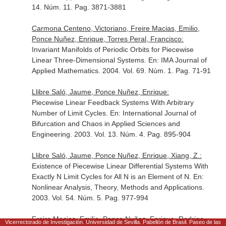
14. Núm. 11. Pag. 3871-3881
Carmona Centeno, Victoriano, Freire Macias, Emilio,
Ponce Nuñez, Enrique, Torres Peral, Francisco:
Invariant Manifolds of Periodic Orbits for Piecewise
Linear Three-Dimensional Systems.
En: IMA Journal of
Applied Mathematics
. 2004. Vol. 69. Núm. 1. Pag. 71-91
Llibre Saló, Jaume, Ponce Nuñez, Enrique:
Piecewise Linear Feedback Systems With Arbitrary
Number of Limit Cycles.
En: International Journal of
Bifurcation and Chaos in Applied Sciences and
Engineering
. 2003. Vol. 13. Núm. 4. Pag. 895-904
Llibre Saló, Jaume, Ponce Nuñez, Enrique, Xiang, Z.:
Existence of Piecewise Linear Differential Systems With
Exactly N Limit Cycles for All N is an Element of N.
En:
Nonlinear Analysis, Theory, Methods and Applications
.
2003. Vol. 54. Núm. 5. Pag. 977-994
Freire Macias, Emilio, Ponce Nuñez, Enrique, Rodrigo
Vicerrectorado de Investigación. Universidad de Sevilla. Pabellón de Brasil. Paseo de las