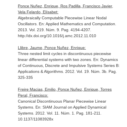
Ponce Nuñez, Enrique, Ros Padilla, Francisco Javier,
Vela Felardo, Elísabet:
Algebraically Computable Piecewise Linear Nodal
Oscillators.
En: Applied Mathematics and Computation
.
2013. Vol. 219. Núm. 9. Pag. 4194-4207.
http://dx.doi.org/10.1016/j.amc.2012.11.010
Llibre, Jaume, Ponce Nuñez, Enrique:
Three nested limit cycles in discontinuous piecewise
linear differential systems with two zones.
En: Dynamics
of Continuous, Discrete and Impulsive Systems Series B:
Applications & Algorithms
. 2012. Vol. 19. Núm. 3b. Pag.
325-335
Freire Macias, Emilio, Ponce Nuñez, Enrique, Torres
Peral, Francisco:
Canonical Discontinuous Planar Piecewise Linear
Systems.
En: SIAM Journal on Applied Dynamical
Systems
. 2012. Vol. 11. Núm. 1. Pag. 181-211.
10.1137/11083928x