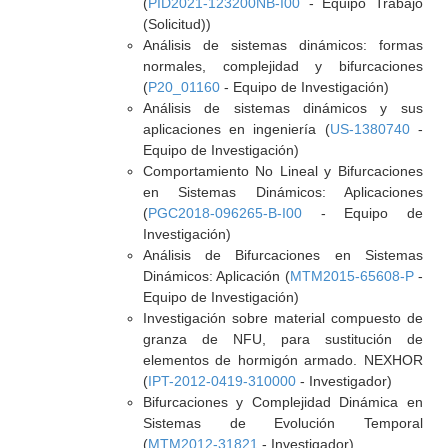
(
PID2021-123200NB-I00
- Equipo Trabajo
(Solicitud))
Análisis de sistemas dinámicos: formas
normales, complejidad y bifurcaciones
(
P20_01160
- Equipo de Investigación)
Análisis de sistemas dinámicos y sus
aplicaciones en ingeniería (
US-1380740
-
Equipo de Investigación)
Comportamiento No Lineal y Bifurcaciones
en Sistemas Dinámicos: Aplicaciones
(
PGC2018-096265-B-I00
- Equipo de
Investigación)
Análisis de Bifurcaciones en Sistemas
Dinámicos: Aplicación (
MTM2015-65608-P
-
Equipo de Investigación)
Investigación sobre material compuesto de
granza de NFU, para sustitución de
elementos de hormigón armado. NEXHOR
(
IPT-2012-0419-310000
- Investigador)
Bifurcaciones y Complejidad Dinámica en
Sistemas de Evolución Temporal
(
MTM2012-31821
- Investigador)