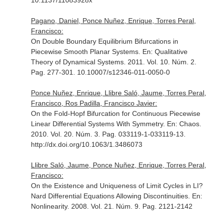
10.1137/11083928x
Pagano, Daniel, Ponce Nuñez, Enrique, Torres Peral,
Francisco:
On Double Boundary Equilibrium Bifurcations in
Piecewise Smooth Planar Systems.
En: Qualitative
Theory of Dynamical Systems
. 2011. Vol. 10. Núm. 2.
Pag. 277-301. 10.10007/s12346-011-0050-0
Ponce Nuñez, Enrique, Llibre Saló, Jaume, Torres Peral,
Francisco, Ros Padilla, Francisco Javier:
On the Fold-Hopf Bifurcation for Continuous Piecewise
Linear Differential Systems With Symmetry.
En: Chaos
.
2010. Vol. 20. Núm. 3. Pag. 033119-1-033119-13.
http://dx.doi.org/10.1063/1.3486073
Llibre Saló, Jaume, Ponce Nuñez, Enrique, Torres Peral,
Francisco:
On the Existence and Uniqueness of Limit Cycles in LI?
Nard Differential Equations Allowing Discontinuities.
En:
Nonlinearity
. 2008. Vol. 21. Núm. 9. Pag. 2121-2142