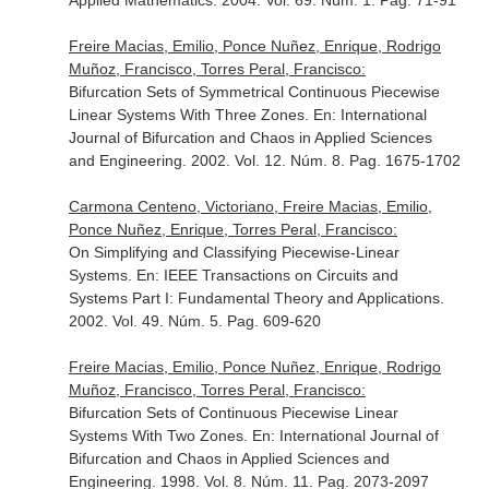
Applied Mathematics
. 2004. Vol. 69. Núm. 1. Pag. 71-91
Freire Macias, Emilio, Ponce Nuñez, Enrique, Rodrigo
Muñoz, Francisco, Torres Peral, Francisco:
Bifurcation Sets of Symmetrical Continuous Piecewise
Linear Systems With Three Zones.
En: International
Journal of Bifurcation and Chaos in Applied Sciences
and Engineering
. 2002. Vol. 12. Núm. 8. Pag. 1675-1702
Carmona Centeno, Victoriano, Freire Macias, Emilio,
Ponce Nuñez, Enrique, Torres Peral, Francisco:
On Simplifying and Classifying Piecewise-Linear
Systems.
En: IEEE Transactions on Circuits and
Systems Part I: Fundamental Theory and Applications
.
2002. Vol. 49. Núm. 5. Pag. 609-620
Freire Macias, Emilio, Ponce Nuñez, Enrique, Rodrigo
Muñoz, Francisco, Torres Peral, Francisco:
Bifurcation Sets of Continuous Piecewise Linear
Systems With Two Zones.
En: International Journal of
Bifurcation and Chaos in Applied Sciences and
Engineering
. 1998. Vol. 8. Núm. 11. Pag. 2073-2097