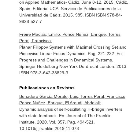
on Applied Mathematics- Cádiz, June 8-12, 2015
. Cádiz,
Spain. Editorial UCA. Servicio de Publicaciones de la
Universidad de Cádiz. 2015. 985. ISBN ISBN 978-84-
9828-527-7
Freire Macias, Emilio, Ponce Nuñez, Enrique, Torres
Peral, Francisco:
Planar Filippov Systems with Maximal Crossing Set and
Piecewise Linear Focus Dynamics. Pag. 221-232.
En:
Progress and Challenges in Dynamical Systems
.
Springer Heidelberg New York Dordrecht London. 2013.
ISBN 978-3-642-38829-3
Publicaciones en Revistas
Benadero García Morato, Luis, Torres Peral, Francisco,
Ponce Nuñez, Enrique, El Aroudi, Abdelali:
Dynamic analysis of self-oscillating H-bridge inverters
with state feedback.
En: Journal of The Franklin
Institute
. 2020. Vol. 357. Pag. 494-521.
10.1016/j.jfranklin.2019.11.073