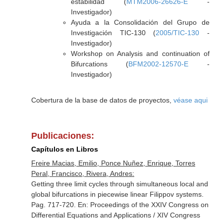
estabilidad (
MTM2006-26626-E
-
Investigador)
Ayuda a la Consolidación del Grupo de
Investigación TIC-130 (
2005/TIC-130
-
Investigador)
Workshop on Analysis and continuation of
Bifurcations (
BFM2002-12570-E
-
Investigador)
Cobertura de la base de datos de proyectos,
véase aqui
Publicaciones:
Capítulos en Libros
Freire Macias, Emilio, Ponce Nuñez, Enrique, Torres
Peral, Francisco, Rivera, Andres:
Getting three limit cycles through simultaneous local and
global bifurcations in piecewise linear Filippov systems.
Pag. 717-720.
En: Proceedings of the XXIV Congress on
Differential Equations and Applications / XIV Congress