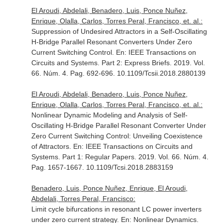
El Aroudi, Abdelali, Benadero, Luis, Ponce Nuñez,
Enrique, Olalla, Carlos, Torres Peral, Francisco, et. al.:
Suppression of Undesired Attractors in a Self-Oscillating
H-Bridge Parallel Resonant Converters Under Zero
Current Switching Control.
En: IEEE Transactions on
Circuits and Systems. Part 2: Express Briefs
. 2019. Vol.
66. Núm. 4. Pag. 692-696. 10.1109/Tcsii.2018.2880139
El Aroudi, Abdelali, Benadero, Luis, Ponce Nuñez,
Enrique, Olalla, Carlos, Torres Peral, Francisco, et. al.:
Nonlinear Dynamic Modeling and Analysis of Self-
Oscillating H-Bridge Parallel Resonant Converter Under
Zero Current Switching Control: Unveiling Coexistence
of Attractors.
En: IEEE Transactions on Circuits and
Systems. Part 1: Regular Papers
. 2019. Vol. 66. Núm. 4.
Pag. 1657-1667. 10.1109/Tcsi.2018.2883159
Benadero, Luis, Ponce Nuñez, Enrique, El Aroudi,
Abdelali, Torres Peral, Francisco:
Limit cycle bifurcations in resonant LC power inverters
under zero current strategy.
En: Nonlinear Dynamics
.