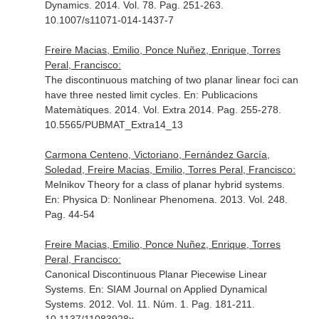
Dynamics
. 2014. Vol. 78. Pag. 251-263.
10.1007/s11071-014-1437-7
Freire Macias, Emilio, Ponce Nuñez, Enrique, Torres
Peral, Francisco:
The discontinuous matching of two planar linear foci can
have three nested limit cycles.
En: Publicacions
Matemàtiques
. 2014. Vol. Extra 2014. Pag. 255-278.
10.5565/PUBMAT_Extra14_13
Carmona Centeno, Victoriano, Fernández García,
Soledad, Freire Macias, Emilio, Torres Peral, Francisco:
Melnikov Theory for a class of planar hybrid systems.
En: Physica D: Nonlinear Phenomena
. 2013. Vol. 248.
Pag. 44-54
Freire Macias, Emilio, Ponce Nuñez, Enrique, Torres
Peral, Francisco:
Canonical Discontinuous Planar Piecewise Linear
Systems.
En: SIAM Journal on Applied Dynamical
Systems
. 2012. Vol. 11. Núm. 1. Pag. 181-211.