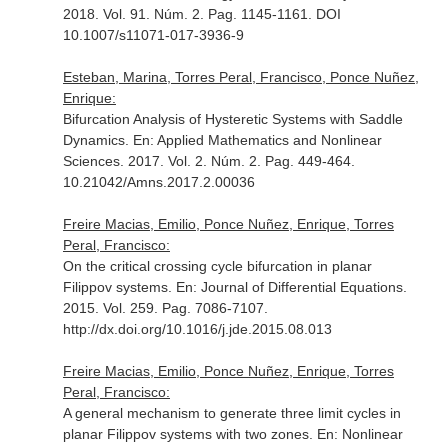
2018. Vol. 91. Núm. 2. Pag. 1145-1161. DOI
10.1007/s11071-017-3936-9
Esteban, Marina, Torres Peral, Francisco, Ponce Nuñez,
Enrique:
Bifurcation Analysis of Hysteretic Systems with Saddle
Dynamics.
En: Applied Mathematics and Nonlinear
Sciences
. 2017. Vol. 2. Núm. 2. Pag. 449-464.
10.21042/Amns.2017.2.00036
Freire Macias, Emilio, Ponce Nuñez, Enrique, Torres
Peral, Francisco:
On the critical crossing cycle bifurcation in planar
Filippov systems.
En: Journal of Differential Equations
.
2015. Vol. 259. Pag. 7086-7107.
http://dx.doi.org/10.1016/j.jde.2015.08.013
Freire Macias, Emilio, Ponce Nuñez, Enrique, Torres
Peral, Francisco:
A general mechanism to generate three limit cycles in
planar Filippov systems with two zones.
En: Nonlinear