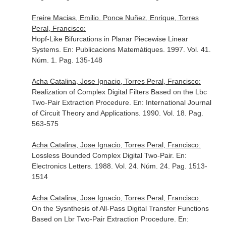
Freire Macias, Emilio, Ponce Nuñez, Enrique, Torres
Peral, Francisco:
Hopf-Like Bifurcations in Planar Piecewise Linear
Systems.
En: Publicacions Matemàtiques
. 1997. Vol. 41.
Núm. 1. Pag. 135-148
Acha Catalina, Jose Ignacio, Torres Peral, Francisco:
Realization of Complex Digital Filters Based on the Lbc
Two-Pair Extraction Procedure.
En: International Journal
of Circuit Theory and Applications
. 1990. Vol. 18. Pag.
563-575
Acha Catalina, Jose Ignacio, Torres Peral, Francisco:
Lossless Bounded Complex Digital Two-Pair.
En:
Electronics Letters
. 1988. Vol. 24. Núm. 24. Pag. 1513-
1514
Acha Catalina, Jose Ignacio, Torres Peral, Francisco:
On the Sysnthesis of All-Pass Digital Transfer Functions
Based on Lbr Two-Pair Extraction Procedure.
En: