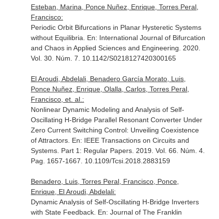
Esteban, Marina, Ponce Nuñez, Enrique, Torres Peral,
Francisco:
Periodic Orbit Bifurcations in Planar Hysteretic Systems
without Equilibria.
En: International Journal of Bifurcation
and Chaos in Applied Sciences and Engineering
. 2020.
Vol. 30. Núm. 7. 10.1142/S0218127420300165
El Aroudi, Abdelali, Benadero García Morato, Luis,
Ponce Nuñez, Enrique, Olalla, Carlos, Torres Peral,
Francisco, et. al.:
Nonlinear Dynamic Modeling and Analysis of Self-
Oscillating H-Bridge Parallel Resonant Converter Under
Zero Current Switching Control: Unveiling Coexistence
of Attractors.
En: IEEE Transactions on Circuits and
Systems. Part 1: Regular Papers
. 2019. Vol. 66. Núm. 4.
Pag. 1657-1667. 10.1109/Tcsi.2018.2883159
Benadero, Luis, Torres Peral, Francisco, Ponce,
Enrique, El Aroudi, Abdelali:
Dynamic Analysis of Self-Oscillating H-Bridge Inverters
with State Feedback.
En: Journal of The Franklin