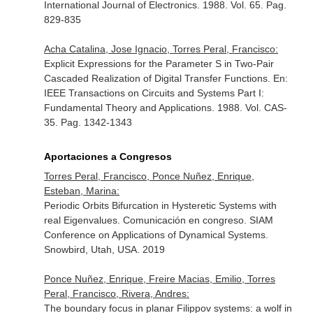
International Journal of Electronics
. 1988. Vol. 65. Pag.
829-835
Acha Catalina, Jose Ignacio, Torres Peral, Francisco:
Explicit Expressions for the Parameter S in Two-Pair
Cascaded Realization of Digital Transfer Functions.
En:
IEEE Transactions on Circuits and Systems Part I:
Fundamental Theory and Applications
. 1988. Vol. CAS-
35. Pag. 1342-1343
Aportaciones a Congresos
Torres Peral, Francisco, Ponce Nuñez, Enrique,
Esteban, Marina:
Periodic Orbits Bifurcation in Hysteretic Systems with
real Eigenvalues. Comunicación en congreso. SIAM
Conference on Applications of Dynamical Systems.
Snowbird, Utah, USA. 2019
Ponce Nuñez, Enrique, Freire Macias, Emilio, Torres
Peral, Francisco, Rivera, Andres:
The boundary focus in planar Filippov systems: a wolf in