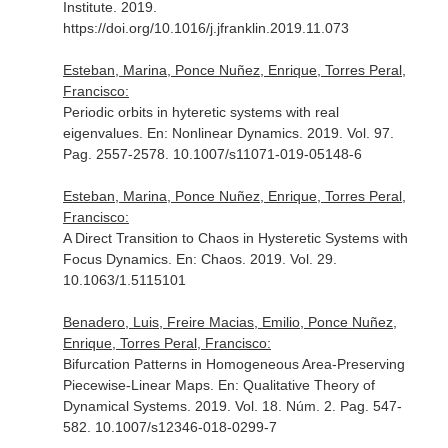
Institute
. 2019.
https://doi.org/10.1016/j.jfranklin.2019.11.073
Esteban, Marina, Ponce Nuñez, Enrique, Torres Peral,
Francisco:
Periodic orbits in hyteretic systems with real
eigenvalues.
En: Nonlinear Dynamics
. 2019. Vol. 97.
Pag. 2557-2578. 10.1007/s11071-019-05148-6
Esteban, Marina, Ponce Nuñez, Enrique, Torres Peral,
Francisco:
A Direct Transition to Chaos in Hysteretic Systems with
Focus Dynamics.
En: Chaos
. 2019. Vol. 29.
10.1063/1.5115101
Benadero, Luis, Freire Macias, Emilio, Ponce Nuñez,
Enrique, Torres Peral, Francisco:
Bifurcation Patterns in Homogeneous Area-Preserving
Piecewise-Linear Maps.
En: Qualitative Theory of
Dynamical Systems
. 2019. Vol. 18. Núm. 2. Pag. 547-
582. 10.1007/s12346-018-0299-7