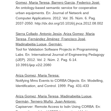
Gomez, Maria Teresa, Barrero Garcia, Federico José:
An ontology-based semantic service for cooperative
urban equipments.
En: Journal of Network and
Computer Applications
. 2012. Vol. 35. Núm. 6. Pag.
2037-2050. http://dx.doi.org/10.1016/j.jnca.2012.08.002
Sierra Collado, Antonio Jesús, Ariza Gomez, Maria
Teresa, Fernández Jiménez, Francisco José,
Madinabeitia Luque, Germán:
Tool for Validation Software Projects in Programming
Labs.
En: International Journal of Engineering Pedagogy
(iJEP)
. 2012. Vol. 2. Núm. 2. Pag. 6-14.
10.3991/ijep.v2i2.2080
Ariza Gomez, Maria Teresa:
Notifying Mms Events to CORBA Objects.
En: Modelling,
Identification, and Control
. 1999. Pag. 431-433
Ariza Gomez, Maria Teresa, Madinabeitia Luque,
Germán, Ternero Muñiz, Juan Antonio:
Capiserver: Remote Access to Isdn Using CORBA.
En: