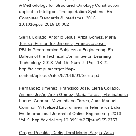
A Methodology for Structured Ontology Construction
applied to Intelligent Transportation Systems.
En:
Computer Standards & Interfaces
. 2016.
10.1016/j.csi.2015.10.002
Sierra Collado, Antonio Jesús, Ariza Gomez, Maria
Teresa, Fernández Jiménez, Francisco José:
PBL in Programming Subjects at Engineering.
En:
Bulletin of the Technical Committee on Learning
Technology
. 2013. Vol. 15. Núm. 2. Pag. 18-21.
http://tc.computer.org/tclt/wp-
content/uploads/sites/5/2018/01/Sierra.pdf
Fernández Jiménez, Francisco José, Sierra Collado,
Antonio Jesús, Ariza Gomez, Maria Teresa, Madinabeitia
Luque, Germán, Vozmediano Torres, Juan Manuel:
Common Virtualized Environment in Telematics Labs.
En: International Journal of Online Engineering
. 2013.
Vol. 9. http://dx.doi.org/10.3991%2Fijoe.v9iS5.2757
Gregor Recalde, Derlis, Toral Marin, Sergio, Ariza