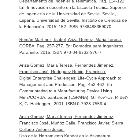
Departamento de Ingeniería Telemática. Pag. 114-122.
En: Innovación docente en la Escuela Técnica Superior
de Ingeniería de la Universidad de Sevilla
. Sevilla,
España. Universidad de Sevilla. Instituto de Ciencias de
la Educación. 2015. 152. ISBN 9788488359070
Román Martínez, Isabel, Ariza Gomez, Maria Teresa:
CORBA. Pag. 257-277.
En: Domotica para Ingenieros
.
Paraninfo. 2015. ISBN 978-84-9732-976-7
Ariza Gomez, Maria Teresa, Fernández Jiménez,
Francisco José, Rodriguez Rubio, Francisco:
Digital Enterprise Challenges: Life-Cycle Approach to
Management and Production. Pag. 452-462.
En:
Communtating to a Manufacturing Device Using
Mms/CORBA
. Santander (ESPAÑA). G.l Kov?Cs, P. Bet?
K, G. Haidegger,. 2001. ISBN 0-7923-7556-4
Ariza Gomez, Maria Teresa, Fernández Jiménez,
Francisco José, Muñoz Calle, Francisco Javier, Sierra
Collado, Antonio Jesús:
Uso de la Herramiento Kahoot en la Asignatura