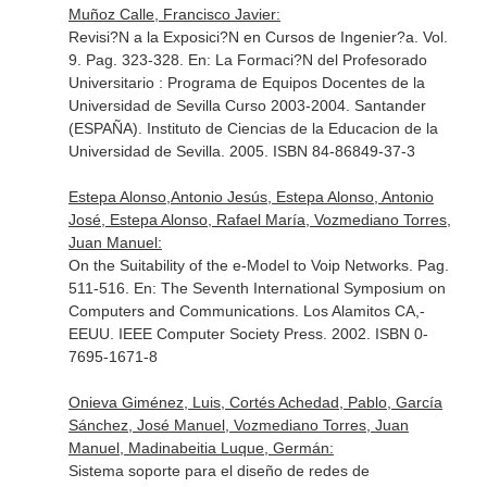
Muñoz Calle, Francisco Javier:
Revisi?N a la Exposici?N en Cursos de Ingenier?a. Vol.
9. Pag. 323-328.
En: La Formaci?N del Profesorado
Universitario : Programa de Equipos Docentes de la
Universidad de Sevilla Curso 2003-2004
. Santander
(ESPAÑA). Instituto de Ciencias de la Educacion de la
Universidad de Sevilla. 2005. ISBN 84-86849-37-3
Estepa Alonso,Antonio Jesús, Estepa Alonso, Antonio
José, Estepa Alonso, Rafael María, Vozmediano Torres,
Juan Manuel:
On the Suitability of the e-Model to Voip Networks. Pag.
511-516.
En: The Seventh International Symposium on
Computers and Communications
. Los Alamitos CA,-
EEUU. IEEE Computer Society Press. 2002. ISBN 0-
7695-1671-8
Onieva Giménez, Luis, Cortés Achedad, Pablo, García
Sánchez, José Manuel, Vozmediano Torres, Juan
Manuel, Madinabeitia Luque, Germán:
Sistema soporte para el diseño de redes de