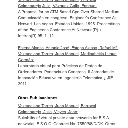
Colmenarejo,Julio, Vázquez Gallo, Enrique:
A Proposal for an ATM Based Cpn Over Shared Medium.
Comunicación en congreso. Engineer's Conference At
Networl. Las Vegas. Estados Unidos. 1995. Proceedings
of the Engineer's Conference At Networld(R) +
Interop(R) 95. 1. 12
Estepa Alonso, Antonio José, Estepa Alonso, Rafael Mª.,
Vozmediano Torres, Juan Manuel, Madinabeitia Luque,
Germán:
Laboratorio virtual para Prácticas de Redes de
Ordenadores. Ponencia en Congreso. II Jornadas de
Innovación Educativa en Ingeniería Telemática ¿ JIE
2011
Otras Publicaciones
Vozmediano Torres, Juan Manuel, Berrocal
Colmenarejo, Julio, Vinyes, Joan:
Suitability of virtual private data networks for E.S.A.
networks. E.S.O.C. Contract No. 7550/88/D/DK. Otras