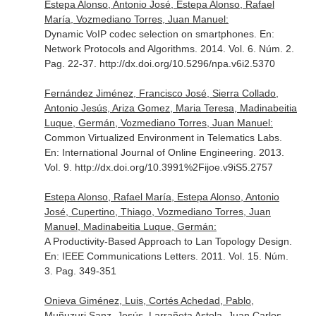
Estepa Alonso, Antonio José, Estepa Alonso, Rafael
María, Vozmediano Torres, Juan Manuel:
Dynamic VoIP codec selection on smartphones.
En:
Network Protocols and Algorithms
. 2014. Vol. 6. Núm. 2.
Pag. 22-37. http://dx.doi.org/10.5296/npa.v6i2.5370
Fernández Jiménez, Francisco José, Sierra Collado,
Antonio Jesús, Ariza Gomez, Maria Teresa, Madinabeitia
Luque, Germán, Vozmediano Torres, Juan Manuel:
Common Virtualized Environment in Telematics Labs.
En: International Journal of Online Engineering
. 2013.
Vol. 9. http://dx.doi.org/10.3991%2Fijoe.v9iS5.2757
Estepa Alonso, Rafael María, Estepa Alonso, Antonio
José, Cupertino, Thiago, Vozmediano Torres, Juan
Manuel, Madinabeitia Luque, Germán:
A Productivity-Based Approach to Lan Topology Design.
En: IEEE Communications Letters
. 2011. Vol. 15. Núm.
3. Pag. 349-351
Onieva Giménez, Luis, Cortés Achedad, Pablo,
Muñuzuri Sanz, Jesús, Larrañeta Astola, Juan Carlos,