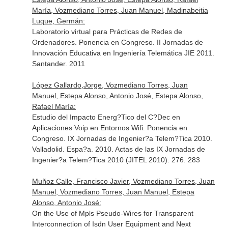
María, Vozmediano Torres, Juan Manuel, Madinabeitia
Luque, Germán:
Laboratorio virtual para Prácticas de Redes de
Ordenadores. Ponencia en Congreso. II Jornadas de
Innovación Educativa en Ingeniería Telemática JIE 2011.
Santander. 2011
López Gallardo,Jorge, Vozmediano Torres, Juan
Manuel, Estepa Alonso, Antonio José, Estepa Alonso,
Rafael María:
Estudio del Impacto Energ?Tico del C?Dec en
Aplicaciones Voip en Entornos Wifi. Ponencia en
Congreso. IX Jornadas de Ingenier?a Telem?Tica 2010.
Valladolid. Espa?a. 2010. Actas de las IX Jornadas de
Ingenier?a Telem?Tica 2010 (JITEL 2010). 276. 283
Muñoz Calle, Francisco Javier, Vozmediano Torres, Juan
Manuel, Vozmediano Torres, Juan Manuel, Estepa
Alonso, Antonio José:
On the Use of Mpls Pseudo-Wires for Transparent
Interconnection of Isdn User Equipment and Next