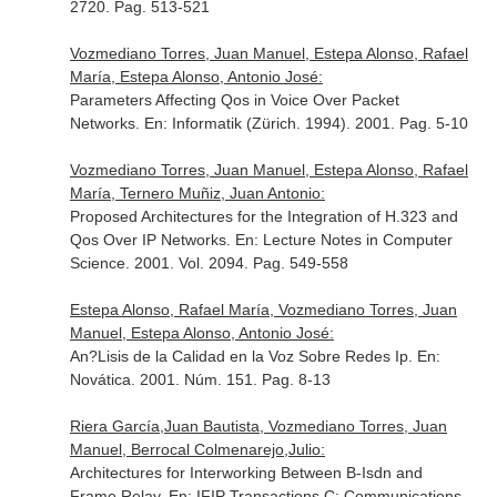
2720. Pag. 513-521
Vozmediano Torres, Juan Manuel, Estepa Alonso, Rafael
María, Estepa Alonso, Antonio José:
Parameters Affecting Qos in Voice Over Packet
Networks.
En: Informatik (Zürich. 1994)
. 2001. Pag. 5-10
Vozmediano Torres, Juan Manuel, Estepa Alonso, Rafael
María, Ternero Muñiz, Juan Antonio:
Proposed Architectures for the Integration of H.323 and
Qos Over IP Networks.
En: Lecture Notes in Computer
Science
. 2001. Vol. 2094. Pag. 549-558
Estepa Alonso, Rafael María, Vozmediano Torres, Juan
Manuel, Estepa Alonso, Antonio José:
An?Lisis de la Calidad en la Voz Sobre Redes Ip.
En:
Novática
. 2001. Núm. 151. Pag. 8-13
Riera García,Juan Bautista, Vozmediano Torres, Juan
Manuel, Berrocal Colmenarejo,Julio:
Architectures for Interworking Between B-Isdn and
Frame Relay.
En: IFIP Transactions C: Communications