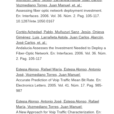
Vozmediano Torres, Juan Manuel, et. al.:
Assessing fiber optic network deployment investment.
En: Interfaces
. 2006. Vol. 36. Núm. 2. Pag. 105-117.
10.1287/inte.1050.0167
Cortés Achedad, Pablo, Muñuzuri Sanz, Jesús, Onieva
Giménez, Luis, Larrañeta Astola, Juan Carlos, Alarcón,
José Carlos, et. al.:
Andalucia Assesses the Investment Needed to Deploy a
Fiber-Optic Network.
En: Interfaces
. 2006. Vol. 36. Núm.
2. Pag. 105-117
Estepa Alonso, Rafael María, Estepa Alonso, Antonio
José, Vozmediano Torres, Juan Manuel:
Accurate Prediction of Voip Traffic Mean Bit Rate.
En:
Electronics Letters
. 2005. Vol. 41. Núm. 17. Pag. 985-
987
Estepa Alonso, Antonio José, Estepa Alonso, Rafael
María, Vozmediano Torres, Juan Manuel:
A New Approach for Voip Traffic Characterization.
En: