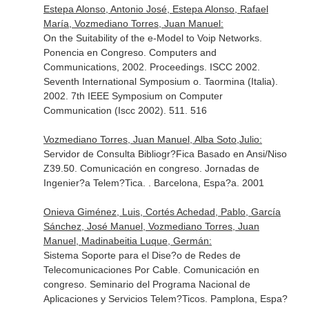
Estepa Alonso, Antonio José, Estepa Alonso, Rafael
María, Vozmediano Torres, Juan Manuel:
On the Suitability of the e-Model to Voip Networks.
Ponencia en Congreso. Computers and
Communications, 2002. Proceedings. ISCC 2002.
Seventh International Symposium o. Taormina (Italia).
2002. 7th IEEE Symposium on Computer
Communication (Iscc 2002). 511. 516
Vozmediano Torres, Juan Manuel, Alba Soto,Julio:
Servidor de Consulta Bibliogr?Fica Basado en Ansi/Niso
Z39.50. Comunicación en congreso. Jornadas de
Ingenier?a Telem?Tica. . Barcelona, Espa?a. 2001
Onieva Giménez, Luis, Cortés Achedad, Pablo, García
Sánchez, José Manuel, Vozmediano Torres, Juan
Manuel, Madinabeitia Luque, Germán:
Sistema Soporte para el Dise?o de Redes de
Telecomunicaciones Por Cable. Comunicación en
congreso. Seminario del Programa Nacional de
Aplicaciones y Servicios Telem?Ticos. Pamplona, Espa?