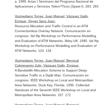
a. 1999. Actas I Seminario del Programa Nacional de
Aplicaciones y Servicios Telem?Ticos (Spast-I). 283. 283
Vozmediano Torres, Juan Manuel, Vázquez Gallo,
Enrique, Vinyes Sanz,Joan:
Resource Allocation and Traffic Control in an ATM
Connectionless Overlay Network. Comunicación en
congreso. Iiid Ifip Workshop on Performance Modelling
and Evaluation of ATM Networks. Ilkley-UK. 1995. Iiid Ifip
Workshop on Performance Modelling and Evaluation of
ATM Networks. 124. 134
Vozmediano Torres, Juan Manuel, Berrocal
Colmenarejo,Julio, Vázquez Gallo, Enrique:
A Bandwidth Allocation Scheme to Support Delay
Sensitive Traffic in a Dqdb Man. Comunicación en
congreso. IEEE Workshop on Local and Metropolitan
Area Networks. Duck Key, Florida. 1995. Collected
Handouts of the Seventh IEEE Workshop on Local and
Metropolitan Area Networks. 157. 172
Vozmediano Torres, Juan Manuel, Berrocal