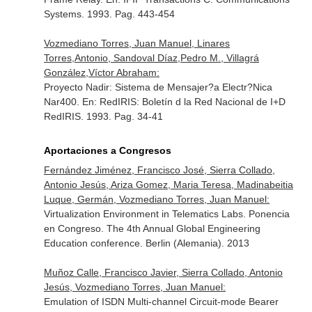
Systems
. 1993. Pag. 443-454
Vozmediano Torres, Juan Manuel, Linares
Torres,Antonio, Sandoval Díaz,Pedro M., Villagrá
González,Víctor Abraham:
Proyecto Nadir: Sistema de Mensajer?a Electr?Nica
Nar400.
En: RedIRIS: Boletín d la Red Nacional de I+D
RedIRIS
. 1993. Pag. 34-41
Aportaciones a Congresos
Fernández Jiménez, Francisco José, Sierra Collado,
Antonio Jesús, Ariza Gomez, Maria Teresa, Madinabeitia
Luque, Germán, Vozmediano Torres, Juan Manuel:
Virtualization Environment in Telematics Labs. Ponencia
en Congreso. The 4th Annual Global Engineering
Education conference. Berlin (Alemania). 2013
Muñoz Calle, Francisco Javier, Sierra Collado, Antonio
Jesús, Vozmediano Torres, Juan Manuel:
Emulation of ISDN Multi-channel Circuit-mode Bearer