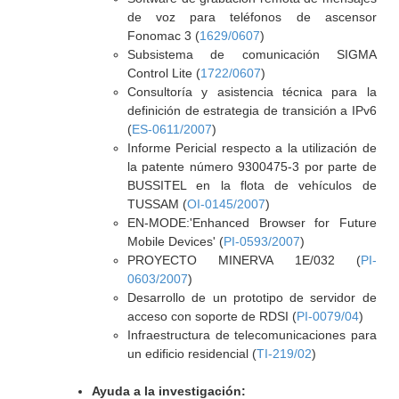
de voz para teléfonos de ascensor
Fonomac 3 (
1629/0607
)
Subsistema de comunicación SIGMA
Control Lite (
1722/0607
)
Consultoría y asistencia técnica para la
definición de estrategia de transición a IPv6
(
ES-0611/2007
)
Informe Pericial respecto a la utilización de
la patente número 9300475-3 por parte de
BUSSITEL en la flota de vehículos de
TUSSAM (
OI-0145/2007
)
EN-MODE:'Enhanced Browser for Future
Mobile Devices' (
PI-0593/2007
)
PROYECTO MINERVA 1E/032 (
PI-
0603/2007
)
Desarrollo de un prototipo de servidor de
acceso con soporte de RDSI (
PI-0079/04
)
Infraestructura de telecomunicaciones para
un edificio residencial (
TI-219/02
)
Ayuda a la investigación: