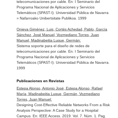
telecomunicaciones por cable.
En: I Seminario del
Programa Nacional de Aplicaciones y Servicios
Telemáticos (SPAST-I)
. Universidad Pública de Navarra
= Nafarroako Unibertsitate Publikoa. 1999
Onieva Giménez, Luis, Cortés Achedad, Pablo, García
Sánchez, José Manuel, Vozmediano Torres, Juan
Manuel, Madinabeitia Luque, Germán:
Sistema soporte para el diseño de redes de
telecomunicaciones por cable.
En: I Seminario del
Programa Nacional de Aplicaciones y Servicios
Telemáticos (SPAST-I)
. Universidad Pública de Navarra.
1999
Publicaciones en Revistas
Estepa Alonso, Antonio José, Estepa Alonso, Rafael
María, Madinabeitia Luque, Germán, Vozmediano
Torres, Juan Manuel:
Designing Cost-Effective Reliable Networks From a Risk
Analysis Perspective: A Case Study for a Hospital
Campus.
En: IEEE Access
. 2019. Vol. 7. Núm. 1. Pag.