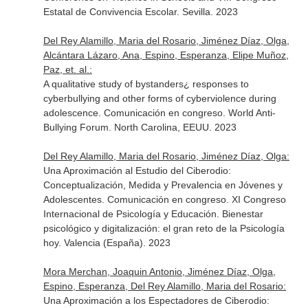
Estatal de Convivencia Escolar. Sevilla. 2023
Del Rey Alamillo, Maria del Rosario, Jiménez Díaz, Olga,
Alcántara Lázaro, Ana, Espino, Esperanza, Elipe Muñoz,
Paz, et. al.:
A qualitative study of bystanders¿ responses to
cyberbullying and other forms of cyberviolence during
adolescence. Comunicación en congreso. World Anti-
Bullying Forum. North Carolina, EEUU. 2023
Del Rey Alamillo, Maria del Rosario, Jiménez Díaz, Olga:
Una Aproximación al Estudio del Ciberodio:
Conceptualización, Medida y Prevalencia en Jóvenes y
Adolescentes. Comunicación en congreso. XI Congreso
Internacional de Psicología y Educación. Bienestar
psicológico y digitalización: el gran reto de la Psicología
hoy. Valencia (España). 2023
Mora Merchan, Joaquin Antonio, Jiménez Díaz, Olga,
Espino, Esperanza, Del Rey Alamillo, Maria del Rosario:
Una Aproximación a los Espectadores de Ciberodio: