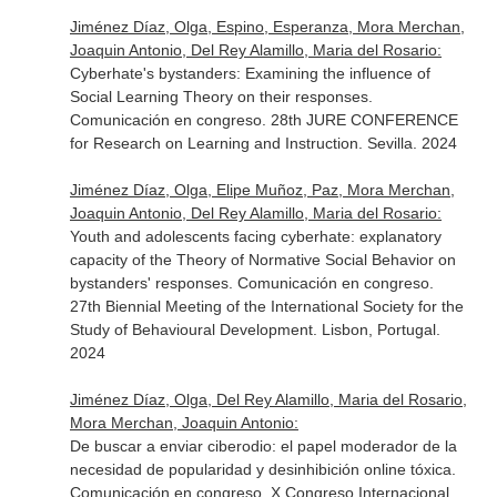
Jiménez Díaz, Olga, Espino, Esperanza, Mora Merchan,
Joaquin Antonio, Del Rey Alamillo, Maria del Rosario:
Cyberhate's bystanders: Examining the influence of
Social Learning Theory on their responses.
Comunicación en congreso. 28th JURE CONFERENCE
for Research on Learning and Instruction. Sevilla. 2024
Jiménez Díaz, Olga, Elipe Muñoz, Paz, Mora Merchan,
Joaquin Antonio, Del Rey Alamillo, Maria del Rosario:
Youth and adolescents facing cyberhate: explanatory
capacity of the Theory of Normative Social Behavior on
bystanders' responses. Comunicación en congreso.
27th Biennial Meeting of the International Society for the
Study of Behavioural Development. Lisbon, Portugal.
2024
Jiménez Díaz, Olga, Del Rey Alamillo, Maria del Rosario,
Mora Merchan, Joaquin Antonio:
De buscar a enviar ciberodio: el papel moderador de la
necesidad de popularidad y desinhibición online tóxica.
Comunicación en congreso. X Congreso Internacional