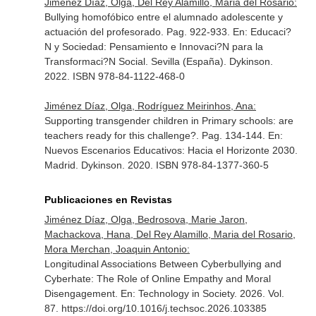
Jiménez Díaz, Olga, Del Rey Alamillo, Maria del Rosario:
Bullying homofóbico entre el alumnado adolescente y
actuación del profesorado. Pag. 922-933.
En: Educaci?
N y Sociedad: Pensamiento e Innovaci?N para la
Transformaci?N Social
. Sevilla (España). Dykinson.
2022. ISBN 978-84-1122-468-0
Jiménez Díaz, Olga, Rodríguez Meirinhos, Ana:
Supporting transgender children in Primary schools: are
teachers ready for this challenge?. Pag. 134-144.
En:
Nuevos Escenarios Educativos: Hacia el Horizonte 2030
.
Madrid. Dykinson. 2020. ISBN 978-84-1377-360-5
Publicaciones en Revistas
Jiménez Díaz, Olga, Bedrosova, Marie Jaron,
Machackova, Hana, Del Rey Alamillo, Maria del Rosario,
Mora Merchan, Joaquin Antonio:
Longitudinal Associations Between Cyberbullying and
Cyberhate: The Role of Online Empathy and Moral
Disengagement.
En: Technology in Society
. 2026. Vol.
87. https://doi.org/10.1016/j.techsoc.2026.103385