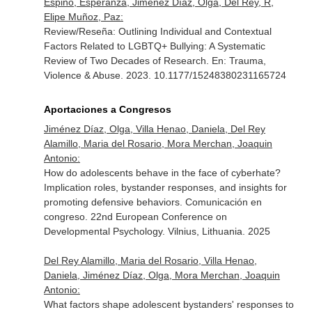
Espino, Esperanza, Jiménez Díaz, Olga, Del Rey, R,
Elipe Muñoz, Paz:
Review/Reseña: Outlining Individual and Contextual
Factors Related to LGBTQ+ Bullying: A Systematic
Review of Two Decades of Research.
En: Trauma,
Violence & Abuse
. 2023. 10.1177/15248380231165724
Aportaciones a Congresos
Jiménez Díaz, Olga, Villa Henao, Daniela, Del Rey
Alamillo, Maria del Rosario, Mora Merchan, Joaquin
Antonio:
How do adolescents behave in the face of cyberhate?
Implication roles, bystander responses, and insights for
promoting defensive behaviors. Comunicación en
congreso. 22nd European Conference on
Developmental Psychology. Vilnius, Lithuania. 2025
Del Rey Alamillo, Maria del Rosario, Villa Henao,
Daniela, Jiménez Díaz, Olga, Mora Merchan, Joaquin
Antonio:
What factors shape adolescent bystanders' responses to