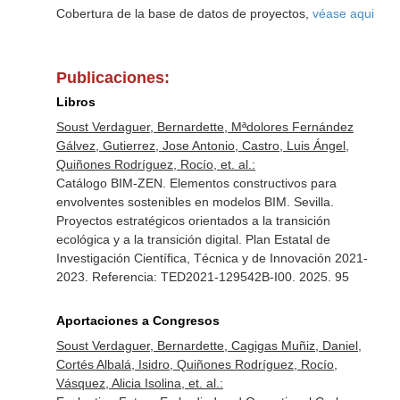
Cobertura de la base de datos de proyectos,
véase aqui
Publicaciones:
Libros
Soust Verdaguer, Bernardette, Mªdolores Fernández
Gálvez, Gutierrez, Jose Antonio, Castro, Luis Ángel,
Quiñones Rodríguez, Rocío, et. al.:
Catálogo BIM-ZEN. Elementos constructivos para
envolventes sostenibles en modelos BIM. Sevilla.
Proyectos estratégicos orientados a la transición
ecológica y a la transición digital. Plan Estatal de
Investigación Científica, Técnica y de Innovación 2021-
2023. Referencia: TED2021-129542B-I00. 2025. 95
Aportaciones a Congresos
Soust Verdaguer, Bernardette, Cagigas Muñiz, Daniel,
Cortés Albalá, Isidro, Quiñones Rodríguez, Rocío,
Vásquez, Alicia Isolina, et. al.: