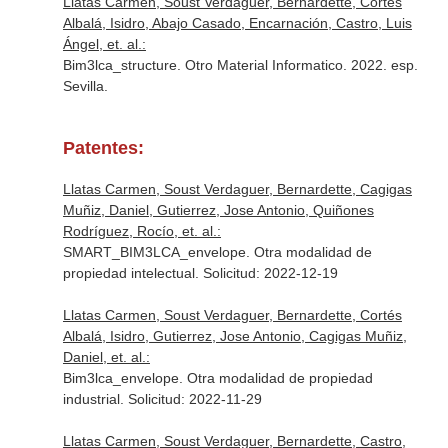
Llatas Carmen, Soust Verdaguer, Bernardette, Cortés
Albalá, Isidro, Abajo Casado, Encarnación, Castro, Luis
Ángel, et. al.:
Bim3lca_structure. Otro Material Informatico. 2022. esp.
Sevilla.
Patentes:
Llatas Carmen, Soust Verdaguer, Bernardette, Cagigas
Muñiz, Daniel, Gutierrez, Jose Antonio, Quiñones
Rodríguez, Rocío, et. al.:
SMART_BIM3LCA_envelope. Otra modalidad de
propiedad intelectual. Solicitud: 2022-12-19
Llatas Carmen, Soust Verdaguer, Bernardette, Cortés
Albalá, Isidro, Gutierrez, Jose Antonio, Cagigas Muñiz,
Daniel, et. al.:
Bim3lca_envelope. Otra modalidad de propiedad
industrial. Solicitud: 2022-11-29
Llatas Carmen, Soust Verdaguer, Bernardette, Castro,