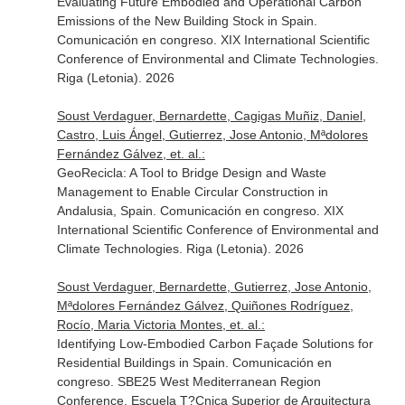
Evaluating Future Embodied and Operational Carbon
Emissions of the New Building Stock in Spain.
Comunicación en congreso. XIX International Scientific
Conference of Environmental and Climate Technologies.
Riga (Letonia). 2026
Soust Verdaguer, Bernardette, Cagigas Muñiz, Daniel,
Castro, Luis Ángel, Gutierrez, Jose Antonio, Mªdolores
Fernández Gálvez, et. al.:
GeoRecicla: A Tool to Bridge Design and Waste
Management to Enable Circular Construction in
Andalusia, Spain. Comunicación en congreso. XIX
International Scientific Conference of Environmental and
Climate Technologies. Riga (Letonia). 2026
Soust Verdaguer, Bernardette, Gutierrez, Jose Antonio,
Mªdolores Fernández Gálvez, Quiñones Rodríguez,
Rocío, Maria Victoria Montes, et. al.:
Identifying Low-Embodied Carbon Façade Solutions for
Residential Buildings in Spain. Comunicación en
congreso. SBE25 West Mediterranean Region
Conference. Escuela T?Cnica Superior de Arquitectura