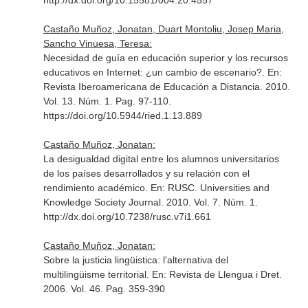
http://dx.doi.org/10.15581/004.20.4557
Castaño Muñoz, Jonatan, Duart Montoliu, Josep Maria,
Sancho Vinuesa, Teresa:
Necesidad de guía en educación superior y los recursos
educativos en Internet: ¿un cambio de escenario?.
En:
Revista Iberoamericana de Educación a Distancia
. 2010.
Vol. 13. Núm. 1. Pag. 97-110.
https://doi.org/10.5944/ried.1.13.889
Castaño Muñoz, Jonatan:
La desigualdad digital entre los alumnos universitarios
de los países desarrollados y su relación con el
rendimiento académico.
En: RUSC. Universities and
Knowledge Society Journal
. 2010. Vol. 7. Núm. 1.
http://dx.doi.org/10.7238/rusc.v7i1.661
Castaño Muñoz, Jonatan:
Sobre la justicia lingüistica: l'alternativa del
multilingüisme territorial.
En: Revista de Llengua i Dret
.
2006. Vol. 46. Pag. 359-390