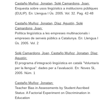
Castaño Muñoz, Jonatan, Solé Camardons, Joan:
Enquesta sobre usos lingüísitcs a institucions públiques
(EULIP).
En: Llengua I Ús
. 2005. Vol. 32. Pag. 42-48
Castaño Muñoz, Jonatan, Díaz, Agustín, Solé
Camardons, Joan:
Política lingüística a les empreses multinacionals i
empreses de serveis públics a Catalunya.
En: Llengua I
Ús
. 2005. Vol. 2
Solé Camardons, Joan, Castaño Muñoz, Jonatan, Díaz,
Agustín:
El programa d'integració lingüística en català "Voluntaris
per la llengua": dades per a l'avaluació.
En: Noves SL
.
2005. Núm. 1
Castaño Muñoz, Jonatan:
Teacher Bias in Assessments by Student Ascribed
Status: A Factorial Experiment on Discrimination in
Education