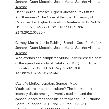
Jonatan, Duart Montoliu, Josep Maria, Sancho Vinuesa,
Teresa:
Does On-line Distance HigherEducation Pay Off for
AdultLearners? The Case of theOpen University of
Catalonia.
En: Higher Education Quarterly
. 2012. Vol. 66.
Núm. 3. Pag. 248-271. DOI: 10.1111/j.1468-
2273.2012.00520.x
Carnoy, Martin, Jarillo Rabling, Brenda, Castaño Muñoz,
Jonatan, Duart Montoliu, Josep Maria, Sancho Vinuesa,
Teresa:
Who attends and completes virtual universities: the case
of the open University of Catalonia (UOC).
En: Higher
Education
. 2012. Vol. 63. Pag. 53-82. DOI
10.1007/s10734-011-9424-0
Castaño Muñoz, Jonatan, Senges, Max:
Youth-culture or student-culture? The internet use
intensity divide among university students and the
consequences for academic performance.
En: Estudios
Sobre Educación
. 2011. Vol. 20. Pag. 203-231.