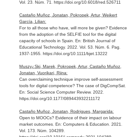
Vol. 23. Núm. 71. https://doi.org/10.6018/red.526711
Castaño Muñoz, Jonatan, Pokropek, Artur, Weikert
García, Lilian:
For to all those who have, will more be given? Evidence
from the adoption of the SELFIE tool for the digital
capacity of schools in Spain.
En: British Journal of
Educational Technology
. 2022. Vol. 53. Núm. 6. Pag.
1937-1955. https://doi.org/10.1111/bjet.13222
Muszy¿Ski, Marek, Pokropek, Artur, Castaño Muñoz,
Jonatan, Vuorikari, Riina:
Can overclaiming technique improve self-assessment
tools for digital competence? The case of DigCompSat.
En: Social Science Computer Review
. 2022.
https://doi.org/10.1177/089443932211172
Castaño Muñoz, Jonatan, Rodrigues, Margarida:
Open to MOOCs? Evidence of their impact on labour
market outcomes.
En: Computers & Education
. 2021.
Vol. 173. Núm. 104289.