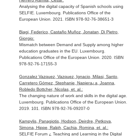
Herrero Ramila, César:
Analysing the digital capacity of Spanish schools using
SELFIE. Luxembourg. Publications Office of the
European Union. 2021. ISBN 978-92-76-38651-3
Biagi, Federico, Castaño Muñoz, Jonatan, Di Pietro,
Giorgio:
Mismatch between Demand and Supply among higher
education graduates in the EU. Luxembourg.
Publications Office of the European Union. 2020. ISBN
978-92-76-17155-3
Gonzalez Vazquez, Vazquez, Ignacio, Milasi, Santo,
Carretero Gómez, Stephanie, Napiera¿a, Joanna,
Robledo Bottcher, Nicolas, et. al.:
The changing nature of work and skills in the digital age.
Luxembourg. Publications Office of the European Union.
2019. 101. ISBN 978-92-76-09207-0
Kampylis, Panagiotis, Hodson, Deirdre, Petkova,
Simona, Hippe, Ralph, Cachia, Romina, et. al.:
SELFIE Forum ¿ Teaching and Learning in the Digital