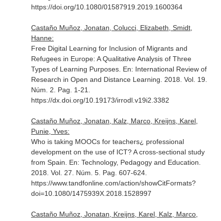
https://doi.org/10.1080/01587919.2019.1600364
Castaño Muñoz, Jonatan, Colucci, Elizabeth, Smidt,
Hanne:
Free Digital Learning for Inclusion of Migrants and
Refugees in Europe: A Qualitative Analysis of Three
Types of Learning Purposes.
En: International Review of
Research in Open and Distance Learning
. 2018. Vol. 19.
Núm. 2. Pag. 1-21.
https://dx.doi.org/10.19173/irrodl.v19i2.3382
Castaño Muñoz, Jonatan, Kalz, Marco, Kreijns, Karel,
Punie, Yves:
Who is taking MOOCs for teachers¿ professional
development on the use of ICT? A cross-sectional study
from Spain.
En: Technology, Pedagogy and Education
.
2018. Vol. 27. Núm. 5. Pag. 607-624.
https://www.tandfonline.com/action/showCitFormats?
doi=10.1080/1475939X.2018.1528997
Castaño Muñoz, Jonatan, Kreijns, Karel, Kalz, Marco,