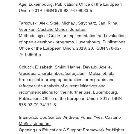
Age. Luxembourg. Publications Office of the European
Union. 2019. ISBN 978-92-76-09033-5
Tarkowski, Alek, Sitek, Micha¿, Strycharz, Jan, Riina,
Vuorikari, Castaño Muñoz, Jonatan:
Methodological Guide for implementation and evaluation
of open e-textbook programs. Luxembourg. Publications
Office of the European Union. 2019. 28. ISBN 978-92-
76-00669-5
Colucci, Elizabeth, Smidt, Hanne, Devaux, Axelle,
Vrasidas, Charalambos, Safarjalani , Malaz, et. al.:
Free digital learning opportunities for migrants and
refugees: An analysis of current initiatives and
recommendations for their further use. Luxembourg.
Publications Office of the European Union. 2017. ISBN
978-92-79-74171-5
Inamorato Dos Santos, Andreia, Punie, Yves, Castaño
Muñoz, Jonatan:
Opening up Education: A Support Framework for Higher