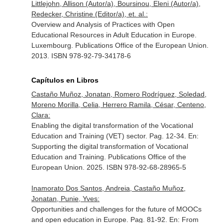
Littlejohn, Allison (Autor/a), Boursinou, Eleni (Autor/a),
Redecker, Christine (Editor/a), et. al.:
Overview and Analysis of Practices with Open
Educational Resources in Adult Education in Europe.
Luxembourg. Publications Office of the European Union.
2013. ISBN 978-92-79-34178-6
Capítulos en Libros
Castaño Muñoz, Jonatan, Romero Rodríguez, Soledad,
Moreno Morilla, Celia, Herrero Ramila, César, Centeno,
Clara:
Enabling the digital transformation of the Vocational
Education and Training (VET) sector. Pag. 12-34.
En:
Supporting the digital transformation of Vocational
Education and Training
. Publications Office of the
European Union. 2025. ISBN 978-92-68-28965-5
Inamorato Dos Santos, Andreia, Castaño Muñoz,
Jonatan, Punie, Yves:
Opportunities and challenges for the future of MOOCs
and open education in Europe. Pag. 81-92.
En: From