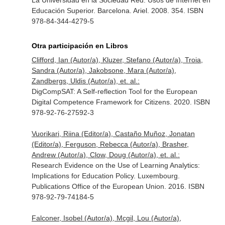
La Universidad en la Sociedad Red. Usos de Internet en
Educación Superior. Barcelona. Ariel. 2008. 354. ISBN
978-84-344-4279-5
Otra participación en Libros
Clifford, Ian (Autor/a), Kluzer, Stefano (Autor/a), Troia,
Sandra (Autor/a), Jakobsone, Mara (Autor/a),
Zandbergs, Uldis (Autor/a), et. al.:
DigCompSAT: A Self-reflection Tool for the European
Digital Competence Framework for Citizens. 2020. ISBN
978-92-76-27592-3
Vuorikari, Riina (Editor/a), Castaño Muñoz, Jonatan
(Editor/a), Ferguson, Rebecca (Autor/a), Brasher,
Andrew (Autor/a), Clow, Doug (Autor/a), et. al.:
Research Evidence on the Use of Learning Analytics:
Implications for Education Policy. Luxembourg.
Publications Office of the European Union. 2016. ISBN
978-92-79-74184-5
Falconer, Isobel (Autor/a), Mcgil, Lou (Autor/a),