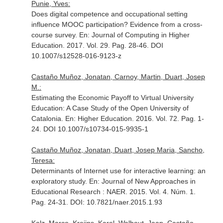
Punie, Yves:
Does digital competence and occupational setting
influence MOOC participation? Evidence from a cross-
course survey.
En: Journal of Computing in Higher
Education
. 2017. Vol. 29. Pag. 28-46. DOI
10.1007/s12528-016-9123-z
Castaño Muñoz, Jonatan, Carnoy, Martin, Duart, Josep
M.:
Estimating the Economic Payoff to Virtual University
Education: A Case Study of the Open University of
Catalonia.
En: Higher Education
. 2016. Vol. 72. Pag. 1-
24. DOI 10.1007/s10734-015-9935-1
Castaño Muñoz, Jonatan, Duart, Josep Maria, Sancho,
Teresa:
Determinants of Internet use for interactive learning: an
exploratory study.
En: Journal of New Approaches in
Educational Research : NAER
. 2015. Vol. 4. Núm. 1.
Pag. 24-31. DOI: 10.7821/naer.2015.1.93