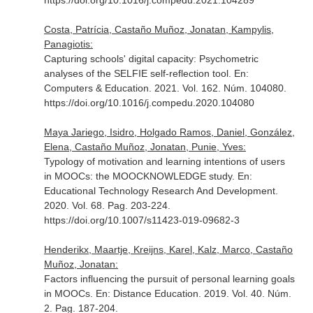
https://doi.org/10.1016/j.compedu.2021.104289
Costa, Patrícia, Castaño Muñoz, Jonatan, Kampylis,
Panagiotis:
Capturing schools' digital capacity: Psychometric
analyses of the SELFIE self-reflection tool.
En:
Computers & Education
. 2021. Vol. 162. Núm. 104080.
https://doi.org/10.1016/j.compedu.2020.104080
Maya Jariego, Isidro, Holgado Ramos, Daniel, González,
Elena, Castaño Muñoz, Jonatan, Punie, Yves:
Typology of motivation and learning intentions of users
in MOOCs: the MOOCKNOWLEDGE study.
En:
Educational Technology Research And Development
.
2020. Vol. 68. Pag. 203-224.
https://doi.org/10.1007/s11423-019-09682-3
Henderikx, Maartje, Kreijns, Karel, Kalz, Marco, Castaño
Muñoz, Jonatan:
Factors influencing the pursuit of personal learning goals
in MOOCs.
En: Distance Education
. 2019. Vol. 40. Núm.
2. Pag. 187-204.