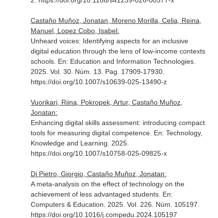
2. https://doi.org/10.1186/s41239-026-00577-x
Castaño Muñoz, Jonatan, Moreno Morilla, Celia, Reina,
Manuel, Lopez Cobo, Isabel:
Unheard voices: Identifying aspects for an inclusive
digital education through the lens of low-income contexts
schools.
En: Education and Information Technologies
.
2025. Vol. 30. Núm. 13. Pag. 17909-17930.
https://doi.org/10.1007/s10639-025-13490-z
Vuorikari, Riina, Pokropek, Artur, Castaño Muñoz,
Jonatan:
Enhancing digital skills assessment: introducing compact
tools for measuring digital competence.
En: Technology,
Knowledge and Learning
. 2025.
https://doi.org/10.1007/s10758-025-09825-x
Di Pietro, Giorgio, Castaño Muñoz, Jonatan:
A meta-analysis on the effect of technology on the
achievement of less advantaged students.
En:
Computers & Education
. 2025. Vol. 226. Núm. 105197.
https://doi.org/10.1016/j.compedu.2024.105197