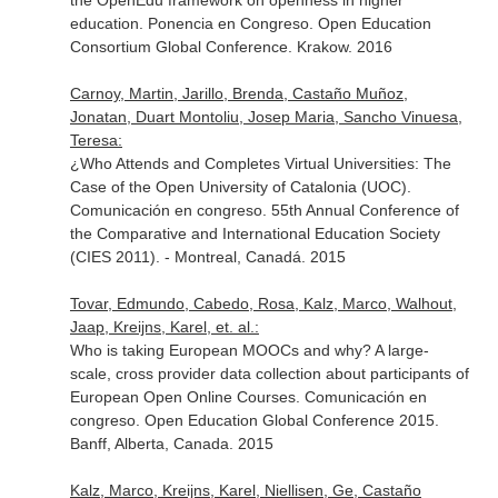
the OpenEdu framework on openness in higher
education. Ponencia en Congreso. Open Education
Consortium Global Conference. Krakow. 2016
Carnoy, Martin, Jarillo, Brenda, Castaño Muñoz,
Jonatan, Duart Montoliu, Josep Maria, Sancho Vinuesa,
Teresa:
¿Who Attends and Completes Virtual Universities: The
Case of the Open University of Catalonia (UOC).
Comunicación en congreso. 55th Annual Conference of
the Comparative and International Education Society
(CIES 2011). - Montreal, Canadá. 2015
Tovar, Edmundo, Cabedo, Rosa, Kalz, Marco, Walhout,
Jaap, Kreijns, Karel, et. al.:
Who is taking European MOOCs and why? A large-
scale, cross provider data collection about participants of
European Open Online Courses. Comunicación en
congreso. Open Education Global Conference 2015.
Banff, Alberta, Canada. 2015
Kalz, Marco, Kreijns, Karel, Niellisen, Ge, Castaño