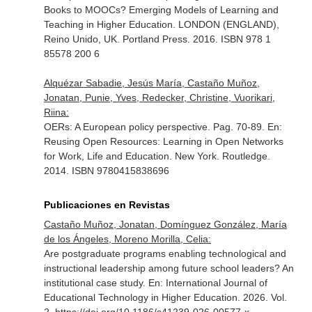
Books to MOOCs? Emerging Models of Learning and
Teaching in Higher Education
. LONDON (ENGLAND),
Reino Unido, UK. Portland Press. 2016. ISBN 978 1
85578 200 6
Alquézar Sabadie, Jesús María, Castaño Muñoz,
Jonatan, Punie, Yves, Redecker, Christine, Vuorikari,
Riina:
OERs: A European policy perspective. Pag. 70-89.
En:
Reusing Open Resources: Learning in Open Networks
for Work, Life and Education
. New York. Routledge.
2014. ISBN 9780415838696
Publicaciones en Revistas
Castaño Muñoz, Jonatan, Domínguez González, María
de los Ángeles, Moreno Morilla, Celia:
Are postgraduate programs enabling technological and
instructional leadership among future school leaders? An
institutional case study.
En: International Journal of
Educational Technology in Higher Education
. 2026. Vol.