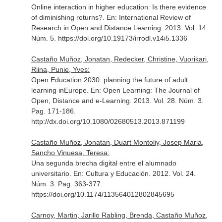
Online interaction in higher education: Is there evidence
of diminishing returns?.
En: International Review of
Research in Open and Distance Learning
. 2013. Vol. 14.
Núm. 5. https://doi.org/10.19173/irrodl.v14i5.1336
Castaño Muñoz, Jonatan, Redecker, Christine, Vuorikari,
Riina, Punie, Yves:
Open Education 2030: planning the future of adult
learning inEurope.
En: Open Learning: The Journal of
Open, Distance and e-Learning
. 2013. Vol. 28. Núm. 3.
Pag. 171-186.
http://dx.doi.org/10.1080/02680513.2013.871199
Castaño Muñoz, Jonatan, Duart Montoliy, Josep Maria,
Sancho Vinuesa, Teresa:
Una segunda brecha digital entre el alumnado
universitario.
En: Cultura y Educación
. 2012. Vol. 24.
Núm. 3. Pag. 363-377.
https://doi.org/10.1174/113564012802845695
Carnoy, Martin, Jarillo Rabling, Brenda, Castaño Muñoz,