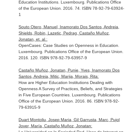
Education Institutions. Luxembourg. Publications Office
of the European Union. 2016. 74. ISBN 78-92-79-63924-
1
Souto Otero, Manuel, Inamorato Dos Santos, Andreia,
Shields, Robin, Lazetic, Pedrag, Castaño Muñoz,
Jonatan, et. al.:
OpenCases: Case Studies on Openness in Education.
Luxembourg. Publications Office of the European Union.
2016. 120. ISBN 978-92-79-63957-9
Castaño Muñoz, Jonatan, Punie, Yves, Inamorato Dos
Santos, Andreia, Mitic, Marija, Morais, Rita:
How are Higher Education Institutions Dealing with
Openness A Survey of Practices, Beliefs, and Strategies
in Five European Countries. Luxembourg. Publications
Office of the European Union. 2016. 86. ISBN 978-92-
79-63915-9
Duart Montoliu, Josep Maria, Gil Garrusta, Marc, Pujol
Jover, María, Castaño Muñoz, Jonatan: