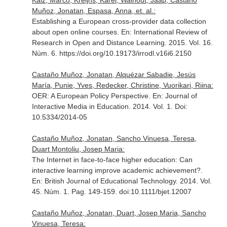
Kalz, Marco, Kreijns, Karel, Walhout, Jaap, Castaño
Muñoz, Jonatan, Espasa, Anna, et. al.:
Establishing a European cross-provider data collection
about open online courses.
En: International Review of
Research in Open and Distance Learning
. 2015. Vol. 16.
Núm. 6. https://doi.org/10.19173/irrodl.v16i6.2150
Castaño Muñoz, Jonatan, Alquézar Sabadie, Jesús
María, Punie, Yves, Redecker, Christine, Vuorikari, Riina:
OER: A European Policy Perspective.
En: Journal of
Interactive Media in Education
. 2014. Vol. 1. Doi:
10.5334/2014-05
Castaño Muñoz, Jonatan, Sancho Vinuesa, Teresa,
Duart Montoliu, Josep Maria:
The Internet in face-to-face higher education: Can
interactive learning improve academic achievement?.
En: British Journal of Educational Technology
. 2014. Vol.
45. Núm. 1. Pag. 149-159. doi:10.1111/bjet.12007
Castaño Muñoz, Jonatan, Duart, Josep Maria, Sancho
Vinuesa, Teresa: