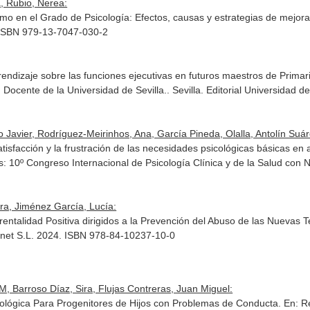
a, Rubio, Nerea:
mo en el Grado de Psicología: Efectos, causas y estrategias de mejor
. ISBN 979-13-7047-030-2
endizaje sobre las funciones ejecutivas en futuros maestros de Prima
Docente de la Universidad de Sevilla.
. Sevilla. Editorial Universidad d
 Javier, Rodríguez-Meirinhos, Ana, García Pineda, Olalla, Antolín Suár
 satisfacción y la frustración de las necesidades psicológicas básicas
: 10º Congreso Internacional de Psicología Clínica y de la Salud con 
ra, Jiménez García, Lucía:
ntalidad Positiva dirigidos a la Prevención del Abuso de las Nuevas 
rnet S.L. 2024. ISBN 978-84-10237-10-0
, Barroso Díaz, Sira, Flujas Contreras, Juan Miguel:
sicológica Para Progenitores de Hijos con Problemas de Conducta.
En: R