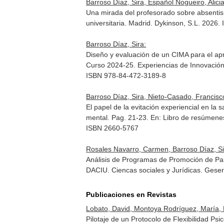
Barroso Díaz, Sira, Español Nogueiro, Alici
Una mirada del profesorado sobre absentis
universitaria
. Madrid. Dykinson, S.L. 2026
Barroso Díaz, Sira:
Diseño y evaluación de un CIMA para el apr
Curso 2024-25. Experiencias de Innovación 
ISBN 978-84-472-3189-8
Barroso Díaz, Sira, Nieto-Casado, Francisco
El papel de la evitación experiencial en la
mental. Pag. 21-23.
En: Libro de resúmenes
ISBN 2660-5767
Rosales Navarro, Carmen, Barroso Díaz, Si
Análisis de Programas de Promoción de Pare
DACIU. Ciencas sociales y Jurídicas
. Gese
Publicaciones en Revistas
Lobato, David, Montoya Rodríguez, María, M
Pilotaje de un Protocolo de Flexibilidad P