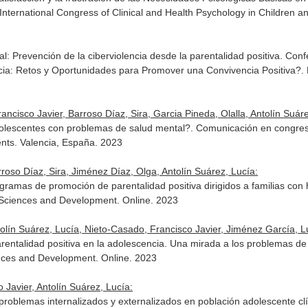
International Congress of Clinical and Health Psychology in Children 
tal: Prevención de la ciberviolencia desde la parentalidad positiva. Con
encia: Retos y Oportunidades para Promover una Convivencia Positiva?.
cisco Javier, Barroso Díaz, Sira, Garcia Pineda, Olalla, Antolín Suáre
lescentes con problemas de salud mental?. Comunicación en congreso.
ents. Valencia, España. 2023
roso Díaz, Sira, Jiménez Díaz, Olga, Antolín Suárez, Lucía:
gramas de promoción de parentalidad positiva dirigidos a familias con 
l Sciences and Development. Online. 2023
tolín Suárez, Lucía, Nieto-Casado, Francisco Javier, Jiménez García, L
entalidad positiva en la adolescencia. Una mirada a los problemas d
ences and Development. Online. 2023
 Javier, Antolín Suárez, Lucía:
s problemas internalizados y externalizados en población adolescente 