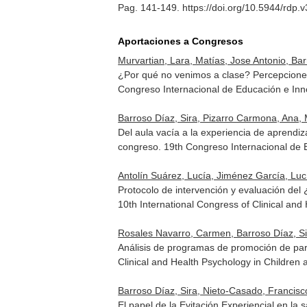
Pag. 141-149. https://doi.org/10.5944/rdp.
Aportaciones a Congresos
Murvartian, Lara, Matías, Jose Antonio, Ba
¿Por qué no venimos a clase? Percepciones
Congreso Internacional de Educación e Inn
Barroso Díaz, Sira, Pizarro Carmona, Ana, 
Del aula vacía a la experiencia de aprendi
congreso. 19th Congreso Internacional de 
Antolín Suárez, Lucía, Jiménez García, Luc
Protocolo de intervención y evaluación de
10th International Congress of Clinical an
Rosales Navarro, Carmen, Barroso Díaz, Sir
Análisis de programas de promoción de pare
Clinical and Health Psychology in Children
Barroso Díaz, Sira, Nieto-Casado, Francisco
El papel de la Evitación Experiencial en la