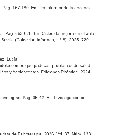
a. Pag. 167-180.
En: Transformando la docencia
ria. Pag. 663-678.
En: Ciclos de mejora en el aula.
e Sevilla (Colección Informes, n.º 8). 2025. 720.
ez, Lucía:
 en adolescentes que padecen problemas de salud
Niños y Adolescentes
. Ediciones Pirámide. 2024.
Tecnologías. Pag. 35-42.
En: Investigaciones
evista de Psicoterapia
. 2026. Vol. 37. Núm. 133.