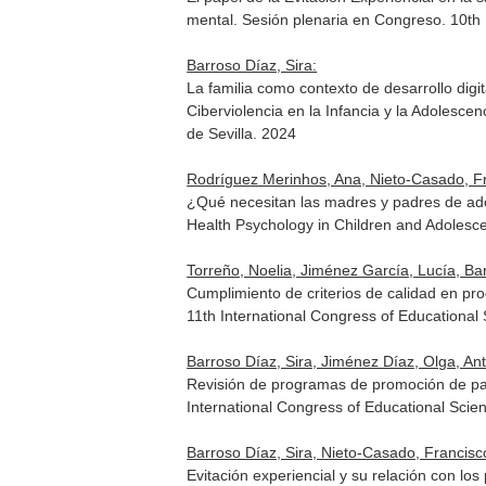
mental. Sesión plenaria en Congreso. 10th 
Barroso Díaz, Sira:
La familia como contexto de desarrollo digi
Ciberviolencia en la Infancia y la Adolesc
de Sevilla. 2024
Rodríguez Merinhos, Ana, Nieto-Casado, Fran
¿Qué necesitan las madres y padres de ado
Health Psychology in Children and Adolesc
Torreño, Noelia, Jiménez García, Lucía, Bar
Cumplimiento de criterios de calidad en pro
11th International Congress of Educationa
Barroso Díaz, Sira, Jiménez Díaz, Olga, An
Revisión de programas de promoción de par
International Congress of Educational Sci
Barroso Díaz, Sira, Nieto-Casado, Francisco
Evitación experiencial y su relación con lo