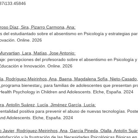
v37i133.45846
rroso Díaz, Sira, Pizarro Carmona, Ana:
 del estudiantado sobre el absentismo en Psicología y estrategias pa
ovación. Online. 2026
Murvartian, Lara, Matías, Jose Antonio:
zaje: percepciones del profesorado sobre el absentismo en Psicología y
Educación e Innovación. Online. 2026
ía, Rodríguez-Meirinhos, Ana, Baena, Magdalena Sofía, Nieto-Casado, Fr
l ¿programa bienestar¿ para familias de adolescentes que presentan p
d Health Psychology in Children and Adolescents. Elche, España. 2024
a, Antolín Suárez, Lucía, Jiménez García, Lucía:
ntalidad positiva para prevenir el abuso de nuevas tecnologías. Poste
 and Adolescents. Elche, España. 2024
 Javier, Rodríguez-Meirinhos, Ana, García Pineda, Olalla, Antolín Suár
 satisfacción y la frustración de las Necesidades Psicológicas Básica