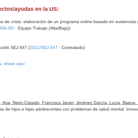
yectos/ayudas en la US:
pos de crisis: elaboración de un programa online basado en evidencias
RA-I00
- Equipo Trabajo (Alta/Baja))
acióln SEJ-547 (
2021/SEJ-547
- Contratado)
s,
véase aqui
, Ana, Nieto-Casado, Francisco Javier, Jiménez García, Lucía, Baena, M
s de hijos e hijas adolescentes con problemas de salud mental. Innova