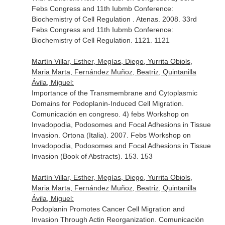
Febs Congress and 11th Iubmb Conference:
Biochemistry of Cell Regulation . Atenas. 2008. 33rd
Febs Congress and 11th Iubmb Conference:
Biochemistry of Cell Regulation. 1121. 1121
Martín Villar, Esther, Megías, Diego, Yurrita Obiols,
Maria Marta, Fernández Muñoz, Beatriz, Quintanilla
Ávila, Miguel:
Importance of the Transmembrane and Cytoplasmic
Domains for Podoplanin-Induced Cell Migration.
Comunicación en congreso. 4) febs Workshop on
Invadopodia, Podosomes and Focal Adhesions in Tissue
Invasion. Ortona (Italia). 2007. Febs Workshop on
Invadopodia, Podosomes and Focal Adhesions in Tissue
Invasion (Book of Abstracts). 153. 153
Martín Villar, Esther, Megías, Diego, Yurrita Obiols,
Maria Marta, Fernández Muñoz, Beatriz, Quintanilla
Ávila, Miguel:
Podoplanin Promotes Cancer Cell Migration and
Invasion Through Actin Reorganization. Comunicación