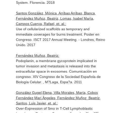
System. Florencia. 2018
Santos González, Mónica, Arribas Arribas, Blanca,
Fernández Muñoz, Beatriz, Lomas, Isabel María,
Campos Cuerva, Rafael, et. al.:
Use of cellularized scaffolds as temporary and
immediate coverages for burns treatment. Poster en
Congreso. ISCT 2017 Annual Meeting. - Londres, Reino
Unido. 2017
Fernández Muñoz, Beatriz:
Podoplanin, a membrane gycoprotein implicated in
tumor invasion and metastasis is released into the
extracellular space in exosomes. Comunicación en
congreso. XIV Congreso de la Sociedad Española de
Biología Celular. , M?Laga, Espa?a. 2011
González Gugel,Elena, Villa Morales, María, Cobos
Fernández,Mari Ángeles, Fernández Muñoz, Beatriz,
Santos, Luis Javier, et. al.:
Over-Expression of Smo in T-Cell Lymphoblastic