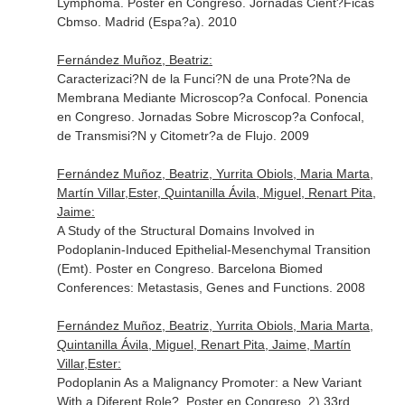
Lymphoma. Poster en Congreso. Jornadas Cient?Ficas
Cbmso. Madrid (Espa?a). 2010
Fernández Muñoz, Beatriz:
Caracterizaci?N de la Funci?N de una Prote?Na de
Membrana Mediante Microscop?a Confocal. Ponencia
en Congreso. Jornadas Sobre Microscop?a Confocal,
de Transmisi?N y Citometr?a de Flujo. 2009
Fernández Muñoz, Beatriz, Yurrita Obiols, Maria Marta,
Martín Villar,Ester, Quintanilla Ávila, Miguel, Renart Pita,
Jaime:
A Study of the Structural Domains Involved in
Podoplanin-Induced Epithelial-Mesenchymal Transition
(Emt). Poster en Congreso. Barcelona Biomed
Conferences: Metastasis, Genes and Functions. 2008
Fernández Muñoz, Beatriz, Yurrita Obiols, Maria Marta,
Quintanilla Ávila, Miguel, Renart Pita, Jaime, Martín
Villar,Ester:
Podoplanin As a Malignancy Promoter: a New Variant
With a Diferent Role?. Poster en Congreso. 2) 33rd