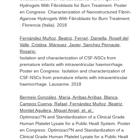
Hydrogels With Fibroblasts for Burn Treatment. Poster
en Congreso. Characterization of Nanostructured Fibrin-
Agarose Hydrogels With Fibroblasts for Burn Treatment.
: Florencia (Italia). 2018
Fernández Muñoz, Beatriz, Ferrari, Daniella, Rosell del
Valle, Cristina, Márquez, Javier, Sanchez Pernaute,
Rosario:
Isolation and characterization of CSF-NSCs from
premature infants with intraventricular haemorrhage.
Poster en Congreso. Isolation and characterization of
CSF-NSCs from premature infants with intraventricular
haemorrhage. Lausanne. 2018
Bermejo González, María, Arribas Arribas, Blanca,
Campos Cuerva, Rafael, Fernández Muñoz, Beatriz,
Montiel Aguilera, Miguel Angel, et. al.:
Optimizaci?N and Standardization of a Clinical Grade
Human Platelet Lysate for a Public Healt System. Poster
en Congreso. Optimizaci?N and Standardization of a
Clinical Grade Human Platelet Lysate for a Public Healt