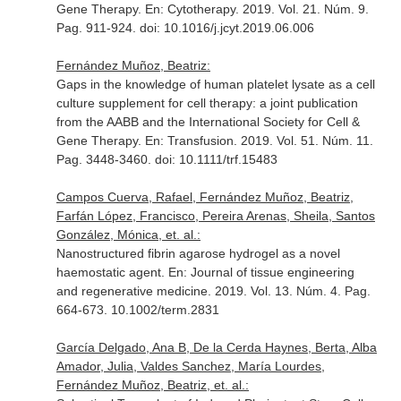
Gene Therapy.
En: Cytotherapy
. 2019. Vol. 21. Núm. 9.
Pag. 911-924. doi: 10.1016/j.jcyt.2019.06.006
Fernández Muñoz, Beatriz:
Gaps in the knowledge of human platelet lysate as a cell
culture supplement for cell therapy: a joint publication
from the AABB and the International Society for Cell &
Gene Therapy.
En: Transfusion
. 2019. Vol. 51. Núm. 11.
Pag. 3448-3460. doi: 10.1111/trf.15483
Campos Cuerva, Rafael, Fernández Muñoz, Beatriz,
Farfán López, Francisco, Pereira Arenas, Sheila, Santos
González, Mónica, et. al.:
Nanostructured fibrin agarose hydrogel as a novel
haemostatic agent.
En: Journal of tissue engineering
and regenerative medicine
. 2019. Vol. 13. Núm. 4. Pag.
664-673. 10.1002/term.2831
García Delgado, Ana B, De la Cerda Haynes, Berta, Alba
Amador, Julia, Valdes Sanchez, María Lourdes,
Fernández Muñoz, Beatriz, et. al.: