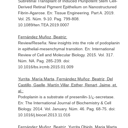
Subretinal Transplant of Induced Pluripotent Stem Cell-
Derived Retinal Pigment Epithelium on Nanostructured
Fibrin-Agarose.
En: Tissue Engineering. Part A
. 2019.
Vol. 25. Núm. 9-10. Pag. 799-808.
10.1089/ten.TEA.2019.0007
Fernández Muñoz, Beatriz:
Review/Reseña: New insights into the role of podoplanin
in epithelial-mesenchymal transition.
En: International
Review of Cell and Molecular Biology
. 2015. Vol. 317.
Núm. NA. Pag. 285-239. doi:
10.1016/bs.ircmb.2015.01.009
Yurrita, María Marta, Fernández Muñoz, Beatriz, Del
Castillo, Gaelle, Martín Villar, Esther, Renart, Jaime, et.
al.:
Podoplanin is a substrate of presenilin-1/¿-secretase.
En: The International Journal of Biochemistry & Cell
Biology
. 2014. Vol. January. Núm. 46. Pag. 68-75. doi:
10.1016/j.biocel.2013.11.016
Fernández Muñoz, Beatriz, Yurrita Obiols, Maria Marta,