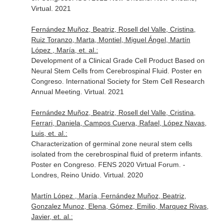
Virtual. 2021
Fernández Muñoz, Beatriz, Rosell del Valle, Cristina,
Ruiz Toranzo, Marta, Montiel, Miguel Ángel, Martín
López , María, et. al.:
Development of a Clinical Grade Cell Product Based on
Neural Stem Cells from Cerebrospinal Fluid. Poster en
Congreso. International Society for Stem Cell Research
Annual Meeting. Virtual. 2021
Fernández Muñoz, Beatriz, Rosell del Valle, Cristina,
Ferrari, Daniela, Campos Cuerva, Rafael, López Navas,
Luis, et. al.:
Characterization of germinal zone neural stem cells
isolated from the cerebrospinal fluid of preterm infants.
Poster en Congreso. FENS 2020 Virtual Forum. -
Londres, Reino Unido. Virtual. 2020
Martín López , María, Fernández Muñoz, Beatriz,
Gonzalez Munoz, Elena, Gómez, Emilio, Marquez Rivas,
Javier, et. al.: