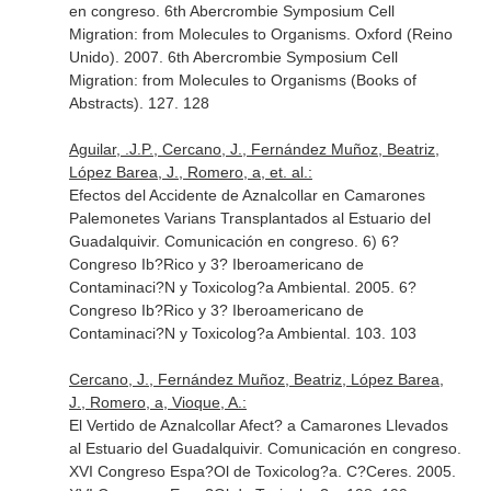
en congreso. 6th Abercrombie Symposium Cell
Migration: from Molecules to Organisms. Oxford (Reino
Unido). 2007. 6th Abercrombie Symposium Cell
Migration: from Molecules to Organisms (Books of
Abstracts). 127. 128
Aguilar, .J.P., Cercano, J., Fernández Muñoz, Beatriz,
López Barea, J., Romero, a, et. al.:
Efectos del Accidente de Aznalcollar en Camarones
Palemonetes Varians Transplantados al Estuario del
Guadalquivir. Comunicación en congreso. 6) 6?
Congreso Ib?Rico y 3? Iberoamericano de
Contaminaci?N y Toxicolog?a Ambiental. 2005. 6?
Congreso Ib?Rico y 3? Iberoamericano de
Contaminaci?N y Toxicolog?a Ambiental. 103. 103
Cercano, J., Fernández Muñoz, Beatriz, López Barea,
J., Romero, a, Vioque, A.:
El Vertido de Aznalcollar Afect? a Camarones Llevados
al Estuario del Guadalquivir. Comunicación en congreso.
XVI Congreso Espa?Ol de Toxicolog?a. C?Ceres. 2005.