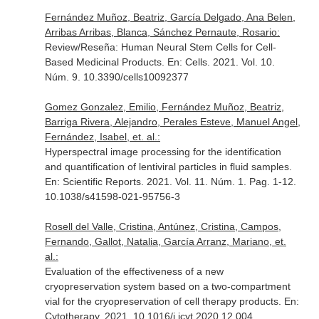
Fernández Muñoz, Beatriz, García Delgado, Ana Belen,
Arribas Arribas, Blanca, Sánchez Pernaute, Rosario:
Review/Reseña: Human Neural Stem Cells for Cell-
Based Medicinal Products.
En: Cells
. 2021. Vol. 10.
Núm. 9. 10.3390/cells10092377
Gomez Gonzalez, Emilio, Fernández Muñoz, Beatriz,
Barriga Rivera, Alejandro, Perales Esteve, Manuel Angel,
Fernández, Isabel, et. al.:
Hyperspectral image processing for the identification
and quantification of lentiviral particles in fluid samples.
En: Scientific Reports
. 2021. Vol. 11. Núm. 1. Pag. 1-12.
10.1038/s41598-021-95756-3
Rosell del Valle, Cristina, Antúnez, Cristina, Campos,
Fernando, Gallot, Natalia, García Arranz, Mariano, et.
al.:
Evaluation of the effectiveness of a new
cryopreservation system based on a two-compartment
vial for the cryopreservation of cell therapy products.
En:
Cytotherapy
. 2021. 10.1016/j.jcyt.2020.12.004