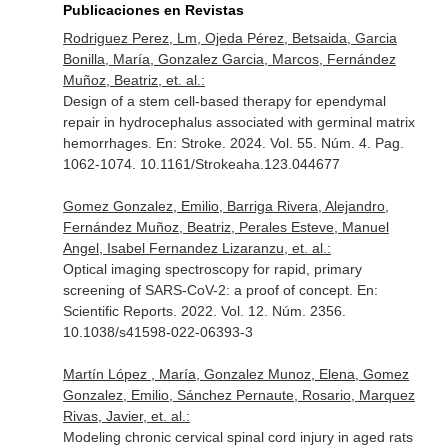
Publicaciones en Revistas
Rodriguez Perez, Lm, Ojeda Pérez, Betsaida, Garcia
Bonilla, María, Gonzalez Garcia, Marcos, Fernández
Muñoz, Beatriz, et. al.:
Design of a stem cell-based therapy for ependymal
repair in hydrocephalus associated with germinal matrix
hemorrhages.
En: Stroke
. 2024. Vol. 55. Núm. 4. Pag.
1062-1074. 10.1161/Strokeaha.123.044677
Gomez Gonzalez, Emilio, Barriga Rivera, Alejandro,
Fernández Muñoz, Beatriz, Perales Esteve, Manuel
Angel, Isabel Fernandez Lizaranzu, et. al.:
Optical imaging spectroscopy for rapid, primary
screening of SARS-CoV-2: a proof of concept.
En:
Scientific Reports
. 2022. Vol. 12. Núm. 2356.
10.1038/s41598-022-06393-3
Martín López , María, Gonzalez Munoz, Elena, Gomez
Gonzalez, Emilio, Sánchez Pernaute, Rosario, Marquez
Rivas, Javier, et. al.:
Modeling chronic cervical spinal cord injury in aged rats