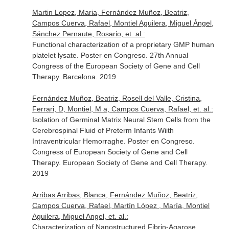
Martin Lopez, Maria, Fernández Muñoz, Beatriz,
Campos Cuerva, Rafael, Montiel Aguilera, Miguel Ángel,
Sánchez Pernaute, Rosario, et. al.:
Functional characterization of a proprietary GMP human
platelet lysate. Poster en Congreso. 27th Annual
Congress of the European Society of Gene and Cell
Therapy. Barcelona. 2019
Fernández Muñoz, Beatriz, Rosell del Valle, Cristina,
Ferrari, D, Montiel, M a, Campos Cuerva, Rafael, et. al.:
Isolation of Germinal Matrix Neural Stem Cells from the
Cerebrospinal Fluid of Preterm Infants Wiith
Intraventricular Hemorraghe. Poster en Congreso.
Congress of European Society of Gene and Cell
Therapy. European Society of Gene and Cell Therapy.
2019
Arribas Arribas, Blanca, Fernández Muñoz, Beatriz,
Campos Cuerva, Rafael, Martín López , María, Montiel
Aguilera, Miguel Angel, et. al.:
Characterization of Nanostructured Fibrin-Agarose