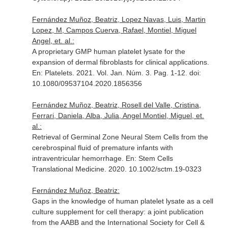
Fernández Muñoz, Beatriz, Lopez Navas, Luis, Martin
Lopez, M, Campos Cuerva, Rafael, Montiel, Miguel
Angel, et. al.:
A proprietary GMP human platelet lysate for the
expansion of dermal fibroblasts for clinical applications.
En: Platelets
. 2021. Vol. Jan. Núm. 3. Pag. 1-12. doi:
10.1080/09537104.2020.1856356
Fernández Muñoz, Beatriz, Rosell del Valle, Cristina,
Ferrari, Daniela, Alba, Julia, Angel Montiel, Miguel, et.
al.:
Retrieval of Germinal Zone Neural Stem Cells from the
cerebrospinal fluid of premature infants with
intraventricular hemorrhage.
En: Stem Cells
Translational Medicine
. 2020. 10.1002/sctm.19-0323
Fernández Muñoz, Beatriz:
Gaps in the knowledge of human platelet lysate as a cell
culture supplement for cell therapy: a joint publication
from the AABB and the International Society for Cell &