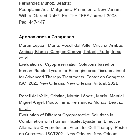
Fernández Muñoz, Beatriz:
Podoplanin As a Malignancy Promoter: a New Variant
With a Diferent Role?.
En: The FEBS Journal
. 2008.
Pag. 447-447
Aportaciones a Congresos
Martín López , María, Rosell del Valle, Cristina, Arribas
Arribas, Blanca, Campos Cuerva, Rafael, Piudo, Inma,
et. al.:
Evaluation of Cryopreservation Solutions based on
human Platelet Lysate for Bioengineered Tissues aimed
for Advanced Therapy Treatments. Poster en Congreso.
ISCT2021 New Orleans. New Orleans, Virtual. 2021
Rosell del Valle, Cristina, Martín López , María, Montiel,
Miguel Ángel, Piudo, Inma, Fernández Muñoz, Beatriz,
et. al.:
Evaluation of Different Cryoprotective Solutions in
Combination with human Platelet Lysate: an Effective
Alternative Cryoprotectant Agent for Cell Therapy. Poster
en Congreso. ISCT2021 New Orleans. New Orleans,