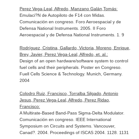
Perez Vega-Leal, Alfredo, Manzano Galán,Tomás:
Emulaci?N de Autopiloto de F14 con Midas.
Comunicación en congreso. Foro Aeroespacial y de
Defensa National Instruments. 2005. II Foro
Aeroespacial y de Defensa National Instruments. 1. 9
Rodríguez, Cristina, Gallardo, Victoria, Moreno, Enrique,
Brey, Javier, Perez Vega-Leal, Alfredo, et. al.:
Design of an open hardware/software system to control
fuel cells and their peripherals. Poster en Congreso.
Fuell Cells Science & Technology. Munich, Germany.
2004
Colodro Ruiz, Francisco, Torralba Silgado, Antonio
Jesus, Perez Vega-Leal, Alfredo, Perez Ridao,
Francisco:
A Multirate-Based Band-Pass Sigma-Delta Modulator.
Comunicación en congreso. IEEE International
Symposium on Circuits and Systems. Vancouver,
Canad?. 2004. Proceedings of ISCAS 2004. 1128. 1131