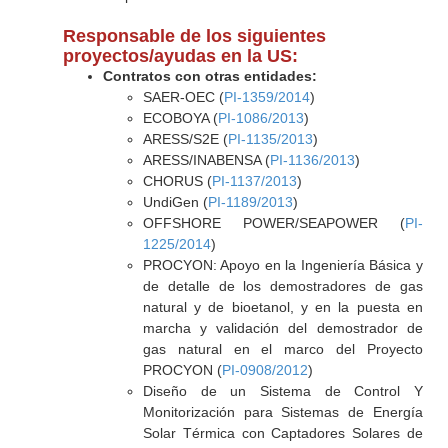
Responsable de los siguientes
proyectos/ayudas en la US:
Contratos con otras entidades:
SAER-OEC (
PI-1359/2014
)
ECOBOYA (
PI-1086/2013
)
ARESS/S2E (
PI-1135/2013
)
ARESS/INABENSA (
PI-1136/2013
)
CHORUS (
PI-1137/2013
)
UndiGen (
PI-1189/2013
)
OFFSHORE POWER/SEAPOWER (
PI-
1225/2014
)
PROCYON: Apoyo en la Ingeniería Básica y
de detalle de los demostradores de gas
natural y de bioetanol, y en la puesta en
marcha y validación del demostrador de
gas natural en el marco del Proyecto
PROCYON (
PI-0908/2012
)
Diseño de un Sistema de Control Y
Monitorización para Sistemas de Energía
Solar Térmica con Captadores Solares de