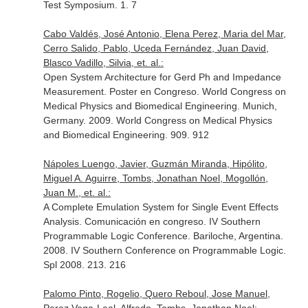
Test Symposium. 1. 7
Cabo Valdés, José Antonio, Elena Perez, Maria del Mar,
Cerro Salido, Pablo, Uceda Fernández, Juan David,
Blasco Vadillo, Silvia, et. al.:
Open System Architecture for Gerd Ph and Impedance
Measurement. Poster en Congreso. World Congress on
Medical Physics and Biomedical Engineering. Munich,
Germany. 2009. World Congress on Medical Physics
and Biomedical Engineering. 909. 912
Nápoles Luengo, Javier, Guzmán Miranda, Hipólito,
Miguel A. Aguirre, Tombs, Jonathan Noel, Mogollón,
Juan M., et. al.:
A Complete Emulation System for Single Event Effects
Analysis. Comunicación en congreso. IV Southern
Programmable Logic Conference. Bariloche, Argentina.
2008. IV Southern Conference on Programmable Logic.
Spl 2008. 213. 216
Palomo Pinto, Rogelio, Quero Reboul, Jose Manuel,