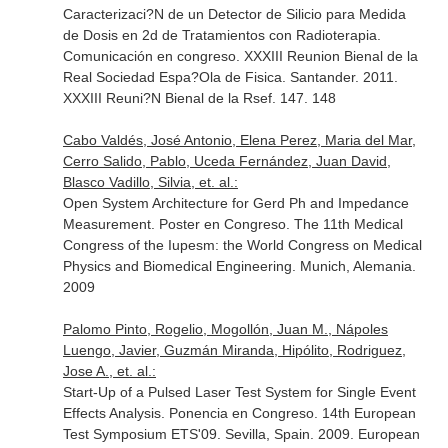
Caracterizaci?N de un Detector de Silicio para Medida
de Dosis en 2d de Tratamientos con Radioterapia.
Comunicación en congreso. XXXIII Reunion Bienal de la
Real Sociedad Espa?Ola de Fisica. Santander. 2011.
XXXIII Reuni?N Bienal de la Rsef. 147. 148
Cabo Valdés, José Antonio, Elena Perez, Maria del Mar,
Cerro Salido, Pablo, Uceda Fernández, Juan David,
Blasco Vadillo, Silvia, et. al.:
Open System Architecture for Gerd Ph and Impedance
Measurement. Poster en Congreso. The 11th Medical
Congress of the Iupesm: the World Congress on Medical
Physics and Biomedical Engineering. Munich, Alemania.
2009
Palomo Pinto, Rogelio, Mogollón, Juan M., Nápoles
Luengo, Javier, Guzmán Miranda, Hipólito, Rodriguez,
Jose A., et. al.:
Start-Up of a Pulsed Laser Test System for Single Event
Effects Analysis. Ponencia en Congreso. 14th European
Test Symposium ETS'09. Sevilla, Spain. 2009. European