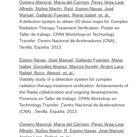
Ovejero Mayoral, María del Carmen, Perez Vega-Leal,
Alfredo, Núñez Martín, Raúl, Espino Navas, José
Manuel, Gallardo Fuentes, Maria Isabel, et. al.:
A detection system to obtain 2D dose maps for Complex
Radiation Therapy Treatment Verification. Poster en
Taller de trabajo. CPAN Workshop on Technology
Transfer. Centro Nacional de Aceleradores (CNA) ,
Sevilla, España. 2013
Espino Navas, José Manuel, Gallardo Fuentes, Maria
Isabel, Gonzalez Alvarez, Marcos Aurelio, Arráns Lara,
Rafael, Bocci, Alessio, et. al.:
Viability study of a detection system for complex
radiation therapy treatment verification. Achievements of
the Radia collaboration and ongoing developments.
Ponencia en Taller de trabajo. CPAN Workshop on
Technology Transfer. Centro Nacional de Aceleradores
(CNA) , Sevilla, España. 2013
Ovejero Mayoral, María del Carmen, Perez Vega-Leal,
Alfredo, Núñez Martín, R, Espino Navas, José Manuel,