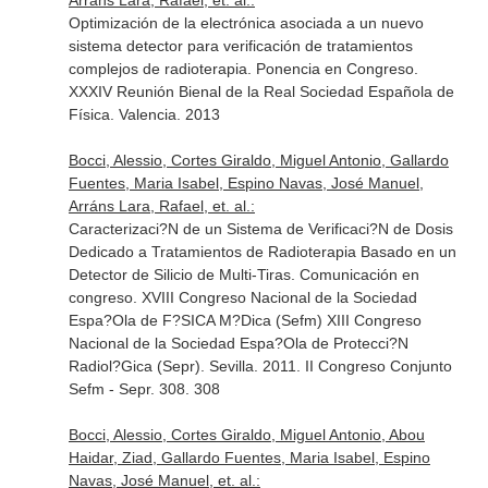
Arráns Lara, Rafael, et. al.:
Optimización de la electrónica asociada a un nuevo
sistema detector para verificación de tratamientos
complejos de radioterapia. Ponencia en Congreso.
XXXIV Reunión Bienal de la Real Sociedad Española de
Física. Valencia. 2013
Bocci, Alessio, Cortes Giraldo, Miguel Antonio, Gallardo
Fuentes, Maria Isabel, Espino Navas, José Manuel,
Arráns Lara, Rafael, et. al.:
Caracterizaci?N de un Sistema de Verificaci?N de Dosis
Dedicado a Tratamientos de Radioterapia Basado en un
Detector de Silicio de Multi-Tiras. Comunicación en
congreso. XVIII Congreso Nacional de la Sociedad
Espa?Ola de F?SICA M?Dica (Sefm) XIII Congreso
Nacional de la Sociedad Espa?Ola de Protecci?N
Radiol?Gica (Sepr). Sevilla. 2011. II Congreso Conjunto
Sefm - Sepr. 308. 308
Bocci, Alessio, Cortes Giraldo, Miguel Antonio, Abou
Haidar, Ziad, Gallardo Fuentes, Maria Isabel, Espino
Navas, José Manuel, et. al.: