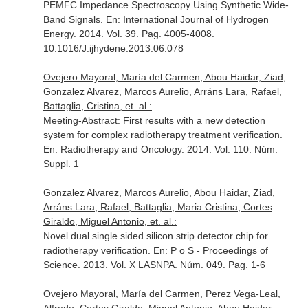
PEMFC Impedance Spectroscopy Using Synthetic Wide-
Band Signals.
En: International Journal of Hydrogen
Energy
. 2014. Vol. 39. Pag. 4005-4008.
10.1016/J.ijhydene.2013.06.078
Ovejero Mayoral, María del Carmen, Abou Haidar, Ziad,
Gonzalez Alvarez, Marcos Aurelio, Arráns Lara, Rafael,
Battaglia, Cristina, et. al.:
Meeting-Abstract: First results with a new detection
system for complex radiotherapy treatment verification.
En: Radiotherapy and Oncology
. 2014. Vol. 110. Núm.
Suppl. 1
Gonzalez Alvarez, Marcos Aurelio, Abou Haidar, Ziad,
Arráns Lara, Rafael, Battaglia, Maria Cristina, Cortes
Giraldo, Miguel Antonio, et. al.:
Novel dual single sided silicon strip detector chip for
radiotherapy verification.
En: P o S - Proceedings of
Science
. 2013. Vol. X LASNPA. Núm. 049. Pag. 1-6
Ovejero Mayoral, María del Carmen, Perez Vega-Leal,