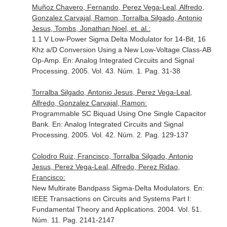
Muñoz Chavero, Fernando, Perez Vega-Leal, Alfredo,
Gonzalez Carvajal, Ramon, Torralba Silgado, Antonio
Jesus, Tombs, Jonathan Noel, et. al.:
1.1 V Low-Power Sigma Delta Modulator for 14-Bit, 16
Khz a/D Conversion Using a New Low-Voltage Class-AB
Op-Amp.
En: Analog Integrated Circuits and Signal
Processing
. 2005. Vol. 43. Núm. 1. Pag. 31-38
Torralba Silgado, Antonio Jesus, Perez Vega-Leal,
Alfredo, Gonzalez Carvajal, Ramon:
Programmable SC Biquad Using One Single Capacitor
Bank.
En: Analog Integrated Circuits and Signal
Processing
. 2005. Vol. 42. Núm. 2. Pag. 129-137
Colodro Ruiz, Francisco, Torralba Silgado, Antonio
Jesus, Perez Vega-Leal, Alfredo, Perez Ridao,
Francisco:
New Multirate Bandpass Sigma-Delta Modulators.
En:
IEEE Transactions on Circuits and Systems Part I:
Fundamental Theory and Applications
. 2004. Vol. 51.
Núm. 11. Pag. 2141-2147