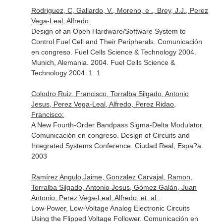
Rodriguez, C, Gallardo, V., Moreno, e ., Brey, J.J., Perez
Vega-Leal, Alfredo:
Design of an Open Hardware/Software System to
Control Fuel Cell and Their Peripherals. Comunicación
en congreso. Fuel Cells Science & Technology 2004.
Munich, Alemania. 2004. Fuel Cells Science &
Technology 2004. 1. 1
Colodro Ruiz, Francisco, Torralba Silgado, Antonio
Jesus, Perez Vega-Leal, Alfredo, Perez Ridao,
Francisco:
A New Fourth-Order Bandpass Sigma-Delta Modulator.
Comunicación en congreso. Design of Circuits and
Integrated Systems Conference. Ciudad Real, Espa?a.
2003
Ramírez Angulo,Jaime, Gonzalez Carvajal, Ramon,
Torralba Silgado, Antonio Jesus, Gómez Galán, Juan
Antonio, Perez Vega-Leal, Alfredo, et. al.:
Low-Power, Low-Voltage Analog Electronic Circuits
Using the Flipped Voltage Follower. Comunicación en