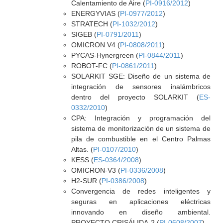
Calentamiento de Aire (
PI-0916/2012
)
ENERGYVIAS (
PI-0977/2012
)
STRATECH (
PI-1032/2012
)
SIGEB (
PI-0791/2011
)
OMICRON V4 (
PI-0808/2011
)
PYCAS-Hynergreen (
PI-0844/2011
)
ROBOT-FC (
PI-0861/2011
)
SOLARKIT SGE: Diseño de un sistema de
integración de sensores inalámbricos
dentro del proyecto SOLARKIT (
ES-
0332/2010
)
CPA: Integración y programación del
sistema de monitorización de un sistema de
pila de combustible en el Centro Palmas
Altas. (
PI-0107/2010
)
KESS (
ES-0364/2008
)
OMICRON-V3 (
PI-0336/2008
)
H2-SUR (
PI-0386/2008
)
Convergencia de redes inteligentes y
seguras en aplicaciones eléctricas
innovando en diseño ambiental.
PROYECTO CRISÁLIDA-2 (
PI-0608/2007
)