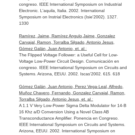
congreso. IEEE International Symposium on Industrial
Electronic. L'aquila, Italia. 2002. International
Symposium on Instrial Electronics (Isie'2002). 1327.
1330
Ramírez, Jaime, Ramírez Angulo,Jaime, Gonzalez
Carvajal, Ramon, Torralba Silgado, Antonio Jesus,
Gómez Galán, Juan Antonio, et. al.:
The Flipped Voltage Follower: a Useful Cell for Low-
Voltage Low-Power Circuit Design. Comunicación en
congreso. IEEE International Symposium on Circuits and
Systems. Arizona, EEUU. 2002. Iscas'2002. 615. 618
Gómez Galán, Juan Antonio, Perez Vega-Leal, Alfredo,
Muñoz Chavero, Fernando, Gonzalez Carvajal, Ramon,
Torralba Silgado, Antonio Jesus, et. al.:
A 1.1 V Very Low-Power Sigma Delta Modulator for 14-B
16 Khz a/D Conversion Using a Novel Class AB
Transconductance Amplifier. Ponencia en Congreso.
IEEE International Symposium on Circuits and Systems.
Arizona, EEUU. 2002. International Symposium on