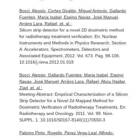
Bocci, Alessio, Cortes Giraldo, Miguel Antonio, Gallardo
Fuentes, Maria Isabel, Espino Navas, José Manuel,
Arráns Lara, Rafael, et. al.:
Silicon strip detector for a novel 2D dosimetric method
for radiotherapy treatment verification.
En: Nuclear
Instruments and Methods in Physics Research, Section
A: Accelerators, Spectrometers, Detectors and
Associated Equipment
. 2012. Vol. 673. Pag. 98-106.
10.1016/j.nima.2012.01.018
Bocci, Alessio, Gallardo Fuentes, Maria Isabel, Espino
Navas, José Manuel, Arráns Lara, Rafael, Abou Haidar,
Ziad, et. al.:
Meeting-Abstract: Empirical Characterization of a Silicon
Strip Detector for a Novel 2d Mapped Method for
Dosimetric Verification of Radiotherapy Treatments.
En:
Radiotherapy and Oncology
. 2011. Vol. 99. Núm.
SUPPL. 1. 10.1016/S0167-8140(11)70550-3
Palomo Pinto, Rogelio, Perez Vega-Leal, Alfredo: