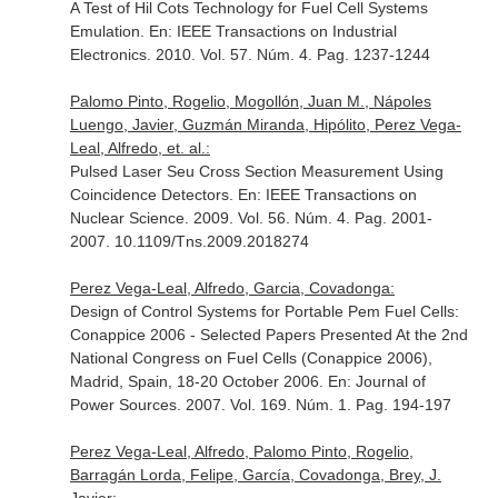
A Test of Hil Cots Technology for Fuel Cell Systems
Emulation.
En: IEEE Transactions on Industrial
Electronics
. 2010. Vol. 57. Núm. 4. Pag. 1237-1244
Palomo Pinto, Rogelio, Mogollón, Juan M., Nápoles
Luengo, Javier, Guzmán Miranda, Hipólito, Perez Vega-
Leal, Alfredo, et. al.:
Pulsed Laser Seu Cross Section Measurement Using
Coincidence Detectors.
En: IEEE Transactions on
Nuclear Science
. 2009. Vol. 56. Núm. 4. Pag. 2001-
2007. 10.1109/Tns.2009.2018274
Perez Vega-Leal, Alfredo, Garcia, Covadonga:
Design of Control Systems for Portable Pem Fuel Cells:
Conappice 2006 - Selected Papers Presented At the 2nd
National Congress on Fuel Cells (Conappice 2006),
Madrid, Spain, 18-20 October 2006.
En: Journal of
Power Sources
. 2007. Vol. 169. Núm. 1. Pag. 194-197
Perez Vega-Leal, Alfredo, Palomo Pinto, Rogelio,
Barragán Lorda, Felipe, García, Covadonga, Brey, J.