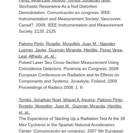
Perez Vega-Leal, Alfredo, Tombs, Jonathan Noel:
Stochastic Resonance As a Null Distortion
Demodulation. Comunicación en congreso. IEEE
Instrumentation and Measurement Society. Vancouver,
Canad?. 2008. IEEE Instrumentation and Measurement
Society. 2120. 2125
Palomo Pinto, Rogelio, Mogollón, Juan M., Nápoles
Luengo, Javier, Guzmán Miranda, Hipólito, Perez Vega-
Leal, Alfredo, et. al.:
Pulsed Laser Seu Cross-Section Measurement Using
Coincidence Detectors. Ponencia en Congreso. 2008
European Conference on Radiation and Its Effects on
Components and Systems. Jyvaskyla, Finland. 2008.
Proceedings of Radecs 2008. 1. 6
Tombs, Jonathan Noel, Miguel A. Aguirre, Palomo Pinto,
Rogelio, Mogollón, Juan M., Guzmán Miranda, Hipólito,
et. al.:
The Experience of Starting-Up a Radiation Test At the 18
Mev Cyclotron in the Spanish National Accelerators
Center. Comunicación en congreso. 2007 9th European