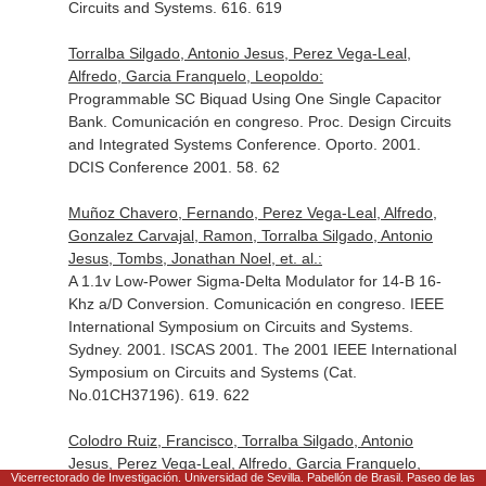
Circuits and Systems. 616. 619
Torralba Silgado, Antonio Jesus, Perez Vega-Leal,
Alfredo, Garcia Franquelo, Leopoldo:
Programmable SC Biquad Using One Single Capacitor
Bank. Comunicación en congreso. Proc. Design Circuits
and Integrated Systems Conference. Oporto. 2001.
DCIS Conference 2001. 58. 62
Muñoz Chavero, Fernando, Perez Vega-Leal, Alfredo,
Gonzalez Carvajal, Ramon, Torralba Silgado, Antonio
Jesus, Tombs, Jonathan Noel, et. al.:
A 1.1v Low-Power Sigma-Delta Modulator for 14-B 16-
Khz a/D Conversion. Comunicación en congreso. IEEE
International Symposium on Circuits and Systems.
Sydney. 2001. ISCAS 2001. The 2001 IEEE International
Symposium on Circuits and Systems (Cat.
No.01CH37196). 619. 622
Colodro Ruiz, Francisco, Torralba Silgado, Antonio
Jesus, Perez Vega-Leal, Alfredo, Garcia Franquelo,
Vicerrectorado de Investigación. Universidad de Sevilla. Pabellón de Brasil. Paseo de las