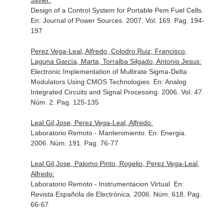
Javier:
Design of a Control System for Portable Pem Fuel Cells.
En: Journal of Power Sources
. 2007. Vol. 169. Pag. 194-
197
Perez Vega-Leal, Alfredo, Colodro Ruiz, Francisco,
Laguna García, Marta, Torralba Silgado, Antonio Jesus:
Electronic Implementation of Multirate Sigma-Delta
Modulators Using CMOS Technologies.
En: Analog
Integrated Circuits and Signal Processing
. 2006. Vol. 47.
Núm. 2. Pag. 125-135
Leal Gil,Jose, Perez Vega-Leal, Alfredo:
Laboratorio Remoto - Mantenimiento.
En: Energia
.
2006. Núm. 191. Pag. 76-77
Leal Gil,Jose, Palomo Pinto, Rogelio, Perez Vega-Leal,
Alfredo:
Laboratorio Remoto - Instrumentacion Virtual.
En:
Revista Española de Electrónica
. 2006. Núm. 618. Pag.
66-67