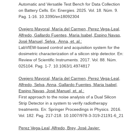
Automatic and Versatile Test Bench for Data Collection
on Battery Cells.
En: Energies
. 2025. Vol. 18. Núm. 9.
Pag. 1-16. 10.3390/en18092304
Ovejero Mayoral, María del Carmen, Perez Vega-Leal,
Alfredo, Gallardo Fuentes, Maria Isabel, Espino Navas,
José Manuel, Selva , Anna, et. al.:
LabVIEW-based control and acquisition system for the
dosimetric characterization of a silicon strip detector.
En:
Review of Scientific Instruments
. 2017. Vol. 88. Núm.
025104. Pag. 1-7. 10.1063/1.4974817
Ovejero Mayoral, María del Carmen, Perez Vega-Leal,
Alfredo, Selva, Anna, Gallardo Fuentes, Maria Isabel,
Espino Navas, José Manuel, et. al.:
First approach to the noise analysis of a Dual Silicon
Strip Detector in a system to verify radiotherapy
treatments.
En: Springer Proceedings in Physics
. 2016.
Vol. 182. Pag. 217-218. 10.1007/978-3-319-21191-6_21
Perez Vega-Leal, Alfredo, Brey, José Javier: