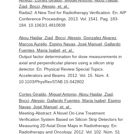
Alfredo, Cortes Giraldo, Miguel Antonio, Abou Haidar,
Ziad, Bocci, Alessio, et. al.:
Radia2: A New Tool for Radiotherapy Verification.
En: AIP
Conference Proceedings
. 2013. Vol. 1541. Pag. 183-
184. 10.1063/1.4810838
Abou Haidar, Ziad, Bocci, Alessio, Gonzalez Alvarez,
Marcos Aurelio, Espino Navas, José Manuel, Gallardo
Fuentes, Maria Isabel, et. al.:
Output factor determination for dose measurements in
axial and perpendicular planes using a silicon strip
detector.
En: Physical Review Special Topics.
Accelerators and Beams
. 2012. Vol. 15. Núm. 4.
10.1103/PhysRevSTAB.15.042802
Cortes Giraldo, Miguel Antonio, Abou Haidar, Ziad,
Bocci, Alessio, Gallardo Fuentes, Maria Isabel, Espino
Navas, José Manuel, et. al.:
Meeting-Abstract: A Novel On-Line Treatment
Verification System Based on Silicon Strip Detectors for
Measuring 2D Axial Dose Maps in Radiotherapy.
En:
Radiotherapy and Oncology
. 2012. Vol. 102. Núm. S1