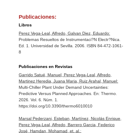
Publicaciones:
Libros
Perez Vega-Leal, Alfredo, Galvan Diez, Eduardo:
Problemas Resueltos de Instrumentaci?N Electr?Nica.
Ed. 1. Universidad de Sevilla. 2006. ISBN 84-472-1061-
8
Publicaciones en Revistas
Garrido Satué, Manuel, Perez Vega-Leal, Alfredo,
Martinez Heredia, Juana Maria, Ruiz Arahal, Manuel:
Multi-Chiller Plant Under Demand Uncertainties:
Predictive Versus Planned Approaches.
En: Thermo
.
2026. Vol. 6. Núm. 1.
https://doi.org/10.3390/thermo6010010
Marsal Pederzani, Esteban, Martínez, Nicolás Enrique,
Perez Vega-Leal, Alfredo, Barrero Garcia, Federico
José, Hamdan, Mohamad, et. al.: