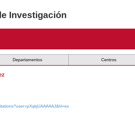
de Investigación
Departamentos
Centros
ez
s/citations?user=pXqkjUAAAAAJ&hl=es