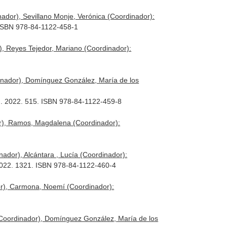
ador), Sevillano Monje, Verónica (Coordinador):
. ISBN 978-84-1122-458-1
, Reyes Tejedor, Mariano (Coordinador):
inador), Domínguez González, María de los
on. 2022. 515. ISBN 978-84-1122-459-8
or), Ramos, Magdalena (Coordinador):
ador), Alcántara , Lucía (Coordinador):
 2022. 1321. ISBN 978-84-1122-460-4
or), Carmona, Noemí (Coordinador):
Coordinador), Domínguez González, María de los