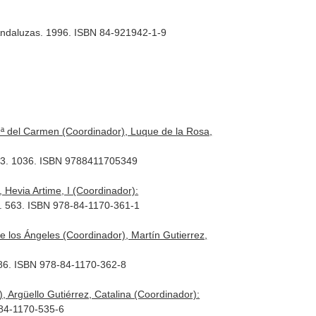
Andaluzas. 1996. ISBN 84-921942-1-9
ª del Carmen (Coordinador), Luque de la Rosa,
2023. 1036. ISBN 9788411705349
 Hevia Artime, I (Coordinador):
3. 563. ISBN 978-84-1170-361-1
los Ángeles (Coordinador), Martín Gutierrez,
1186. ISBN 978-84-1170-362-8
Argüello Gutiérrez, Catalina (Coordinador):
-84-1170-535-6