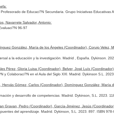
efa:
 Profesorado de Educaci?N Secundaria. Grupo Iniciativas Educativas 
s, Navarrete Salvador, Antonio:
Evaluaci?N 96-97
nguez González, María de los Ángeles (Coordinador), Corujo Velez, M
versal a la educación y la investigación. Madrid , España. Dykinson. 
s Pérez, Gloria Luisa (Coordinador), Belver, José Luís (Coordinador),
N y Colaboraci?N en el Aula del Siglo XXI. Madrid. Dykinson S.L. 202
, Hervás Gómez, Carlos (Coordinador), Domínguez González, María de 
ormación y desarrollo de competencias. Madrid. Dykinson, S.L. 2023. 
 Gravan, Pedro (Coordinador), García-Jiménez, Jesús (Coordinador), 
o puentes del aprendizaje. Madrid. Dykinson, S.L. 2023. 897. ISBN 978