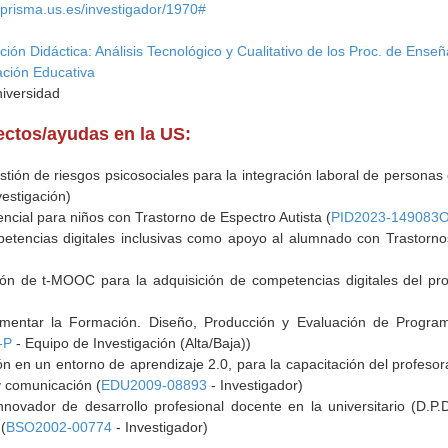
//prisma.us.es/investigador/1970#
ción Didáctica: Análisis Tecnológico y Cualitativo de los Proc. de Ens
ación Educativa
niversidad
yectos/ayudas en la US:
ión de riesgos psicosociales para la integración laboral de personas c
estigación)
encial para niños con Trastorno de Espectro Autista (
PID2023-149083O
tencias digitales inclusivas como apoyo al alumnado con Trastornos
ón de t-MOOC para la adquisición de competencias digitales del prof
mentar la Formación. Diseño, Producción y Evaluación de Progra
-P
- Equipo de Investigación (Alta/Baja))
n en un entorno de aprendizaje 2.0, para la capacitación del profesorad
y comunicación (
EDU2009-08893
- Investigador)
ovador de desarrollo profesional docente en la universitario (D.P.D
(
BSO2002-00774
- Investigador)