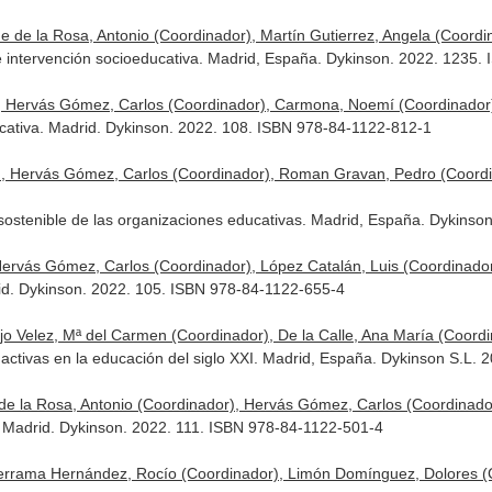
de la Rosa, Antonio (Coordinador), Martín Gutierrez, Angela (Coordin
 e intervención socioeducativa. Madrid, España. Dykinson. 2022. 1235
), Hervás Gómez, Carlos (Coordinador), Carmona, Noemí (Coordinador)
cativa. Madrid. Dykinson. 2022. 108. ISBN 978-84-1122-812-1
), Hervás Gómez, Carlos (Coordinador), Roman Gravan, Pedro (Coord
 sostenible de las organizaciones educativas. Madrid, España. Dykins
Hervás Gómez, Carlos (Coordinador), López Catalán, Luis (Coordinad
rid. Dykinson. 2022. 105. ISBN 978-84-1122-655-4
 Velez, Mª del Carmen (Coordinador), De la Calle, Ana María (Coordin
activas en la educación del siglo XXI. Madrid, España. Dykinson S.L.
 de la Rosa, Antonio (Coordinador), Hervás Gómez, Carlos (Coordinad
 Madrid. Dykinson. 2022. 111. ISBN 978-84-1122-501-4
errama Hernández, Rocío (Coordinador), Limón Domínguez, Dolores (