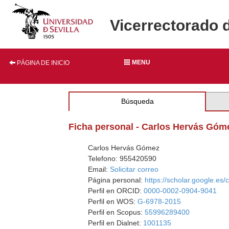
Vicerrectorado 
MENU
PÁGINA DE INICIO
Búsqueda
Ficha personal - Carlos Hervás Góm
Carlos Hervás Gómez
Telefono: 955420590
Email:
Solicitar correo
Página personal:
https://scholar.google.e
Perfil en ORCID:
0000-0002-0904-9041
Perfil en WOS:
G-6978-2015
Perfil en Scopus:
55996289400
Perfil en Dialnet:
1001135