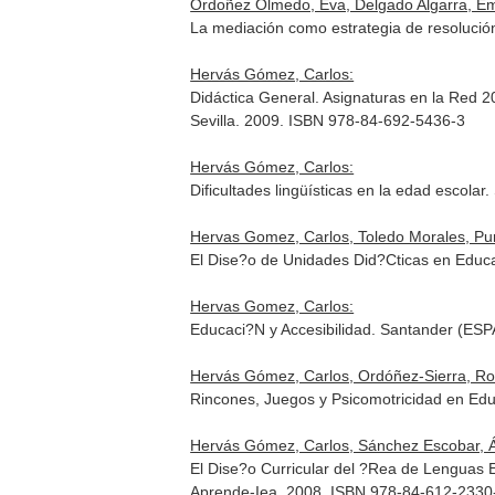
Ordoñez Olmedo, Eva, Delgado Algarra, Em
La mediación como estrategia de resolución
Hervás Gómez, Carlos:
Didáctica General. Asignaturas en la Red 
Sevilla. 2009. ISBN 978-84-692-5436-3
Hervás Gómez, Carlos:
Dificultades lingüísticas en la edad escola
Hervas Gomez, Carlos, Toledo Morales, Puri
El Dise?o de Unidades Did?Cticas en Educ
Hervas Gomez, Carlos:
Educaci?N y Accesibilidad. Santander (ES
Hervás Gómez, Carlos, Ordóñez-Sierra, Ro
Rincones, Juegos y Psicomotricidad en Educ
Hervás Gómez, Carlos, Sánchez Escobar, Á
El Dise?o Curricular del ?Rea de Lenguas E
Aprende-Iea. 2008. ISBN 978-84-612-2330