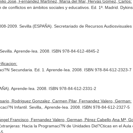
ilio José, Fernández Martínez, María del Mar, Hervás Gómez, Carlos:
 de conflictos en ámbitos sociales y educativos. Ed. 1ª. Madrid. Dyki
2008-2009. Sevilla (ESPAÑA). Secretariado de Recursos Audiosvisuales
r. Sevilla. Aprende-Iea. 2008. ISBN 978-84-612-4845-2
ficacion:
aci?N Secundaria. Ed. 1. Aprende-Iea. 2008. ISBN 978-84-612-2323-7
PAÑA). Aprende-Iea. 2008. ISBN 978-84-612-2331-2
sario, Rodriguez Gonzalez, Carmen Pilar, Fernandez Valero, German:
aci?N Infantil. Sevilla,. Aprende-Iea. 2008. ISBN 978-84-612-2327-5
ngel Francisco, Fernandez Valero, German, Pérez Cabello,Ana Mª, G
xtranjeras: Hacia la Programaci?N de Unidades Did?Cticas en el Aula d
-5