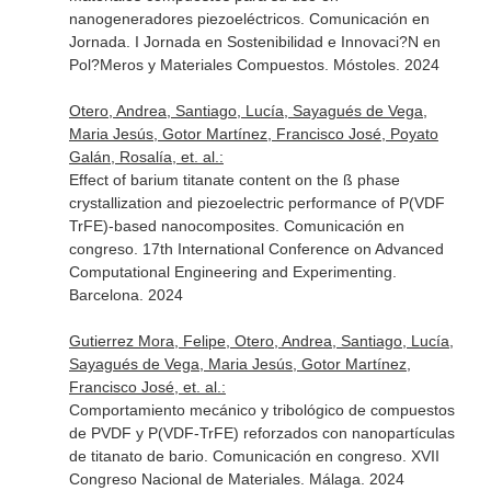
nanogeneradores piezoeléctricos. Comunicación en
Jornada. I Jornada en Sostenibilidad e Innovaci?N en
Pol?Meros y Materiales Compuestos. Móstoles. 2024
Otero, Andrea, Santiago, Lucía, Sayagués de Vega,
Maria Jesús, Gotor Martínez, Francisco José, Poyato
Galán, Rosalía, et. al.:
Effect of barium titanate content on the ß phase
crystallization and piezoelectric performance of P(VDF
TrFE)-based nanocomposites. Comunicación en
congreso. 17th International Conference on Advanced
Computational Engineering and Experimenting.
Barcelona. 2024
Gutierrez Mora, Felipe, Otero, Andrea, Santiago, Lucía,
Sayagués de Vega, Maria Jesús, Gotor Martínez,
Francisco José, et. al.:
Comportamiento mecánico y tribológico de compuestos
de PVDF y P(VDF-TrFE) reforzados con nanopartículas
de titanato de bario. Comunicación en congreso. XVII
Congreso Nacional de Materiales. Málaga. 2024