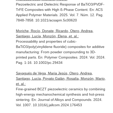
Piezoelectric and Dielectric Response of BaTiO3/PVDF-
TrFE Composites with High ß-Phase Content.
En: ACS
Applied Polymer Materials
. 2025. Vol. 7. Núm. 12. Pag.
7848-7858. 10.1021/acsapm.5c00620
Moriche, Rocío, Donate, Ricardo, Otero, Andrea,
Santiago, Lucía, Monzón, Elena, et. al.:
Processability and properties of cubic-
BaTiO3/poly(vinylidene fluoride) composites for additive
manufacturing: From powder compounding to 3D-
printed parts.
En: Polymer Composites
. 2024. Vol. 2024.
Pag. 1-16. 10.1002/pc.29434
Sayagués de Vega, Maria Jesús, Otero, Andrea,
Santiago, Lucía, Poyato Galán, Rosalía, Monzón, Mario,
et. al.:
Fine-grained BCZT piezoelectric ceramics by combining
high-energy mechanochemical synthesis and hot-press
sintering.
En: Journal of Alloys and Compounds
. 2024.
Vol. 1007. 10.1016/j.jallcom.2024.176453