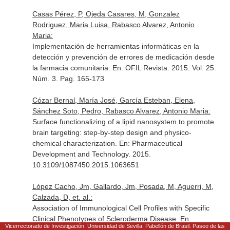
Casas Pérez, P, Ojeda Casares, M, Gonzalez
Rodriguez, Maria Luisa, Rabasco Alvarez, Antonio
Maria:
Implementación de herramientas informáticas en la
detección y prevención de errores de medicación desde
la farmacia comunitaria.
En: OFIL Revista
. 2015. Vol. 25.
Núm. 3. Pag. 165-173
Cózar Bernal, María José, García Esteban, Elena,
Sánchez Soto, Pedro, Rabasco Alvarez, Antonio Maria:
Surface functionalizing of a lipid nanosystem to promote
brain targeting: step-by-step design and physico-
chemical characterization.
En: Pharmaceutical
Development and Technology
. 2015.
10.3109/1087450.2015.1063651
López Cacho, Jm, Gallardo, Jm, Posada, M, Aguerri, M,
Calzada, D, et. al.:
Association of Immunological Cell Profiles with Specific
Clinical Phenotypes of Scleroderma Disease.
En:
Vicerrectorado de Investigación. Universidad de Sevilla. Pabellón de Brasil. Paseo de las
BioMed Research International
. 2014. Vol. 148293. Pag.