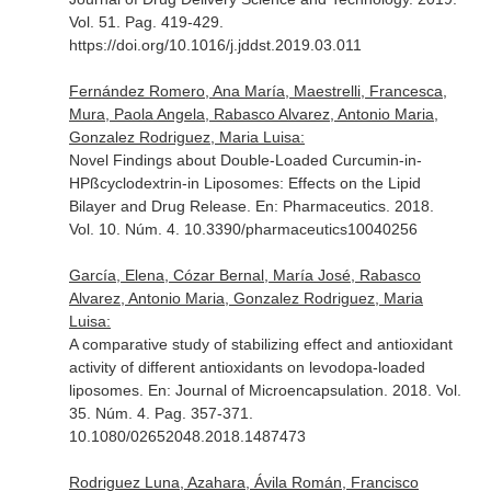
Vol. 51. Pag. 419-429.
https://doi.org/10.1016/j.jddst.2019.03.011
Fernández Romero, Ana María, Maestrelli, Francesca,
Mura, Paola Angela, Rabasco Alvarez, Antonio Maria,
Gonzalez Rodriguez, Maria Luisa:
Novel Findings about Double-Loaded Curcumin-in-
HPßcyclodextrin-in Liposomes: Effects on the Lipid
Bilayer and Drug Release.
En: Pharmaceutics
. 2018.
Vol. 10. Núm. 4. 10.3390/pharmaceutics10040256
García, Elena, Cózar Bernal, María José, Rabasco
Alvarez, Antonio Maria, Gonzalez Rodriguez, Maria
Luisa:
A comparative study of stabilizing effect and antioxidant
activity of different antioxidants on levodopa-loaded
liposomes.
En: Journal of Microencapsulation
. 2018. Vol.
35. Núm. 4. Pag. 357-371.
10.1080/02652048.2018.1487473
Rodriguez Luna, Azahara, Ávila Román, Francisco