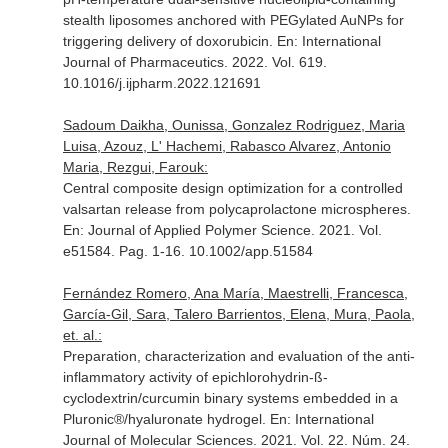
stealth liposomes anchored with PEGylated AuNPs for
triggering delivery of doxorubicin.
En: International
Journal of Pharmaceutics
. 2022. Vol. 619.
10.1016/j.ijpharm.2022.121691
Sadoum Daikha, Ounissa, Gonzalez Rodriguez, Maria
Luisa, Azouz, L' Hachemi, Rabasco Alvarez, Antonio
Maria, Rezgui, Farouk:
Central composite design optimization for a controlled
valsartan release from polycaprolactone microspheres.
En: Journal of Applied Polymer Science
. 2021. Vol.
e51584. Pag. 1-16. 10.1002/app.51584
Fernández Romero, Ana María, Maestrelli, Francesca,
García-Gil, Sara, Talero Barrientos, Elena, Mura, Paola,
et. al.:
Preparation, characterization and evaluation of the anti-
inflammatory activity of epichlorohydrin-ß-
cyclodextrin/curcumin binary systems embedded in a
Pluronic®/hyaluronate hydrogel.
En: International
Journal of Molecular Sciences
. 2021. Vol. 22. Núm. 24.