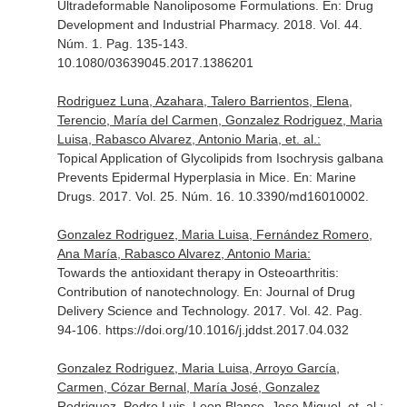
Ultradeformable Nanoliposome Formulations.
En: Drug
Development and Industrial Pharmacy
. 2018. Vol. 44.
Núm. 1. Pag. 135-143.
10.1080/03639045.2017.1386201
Rodriguez Luna, Azahara, Talero Barrientos, Elena,
Terencio, María del Carmen, Gonzalez Rodriguez, Maria
Luisa, Rabasco Alvarez, Antonio Maria, et. al.:
Topical Application of Glycolipids from Isochrysis galbana
Prevents Epidermal Hyperplasia in Mice.
En: Marine
Drugs
. 2017. Vol. 25. Núm. 16. 10.3390/md16010002.
Gonzalez Rodriguez, Maria Luisa, Fernández Romero,
Ana María, Rabasco Alvarez, Antonio Maria:
Towards the antioxidant therapy in Osteoarthritis:
Contribution of nanotechnology.
En: Journal of Drug
Delivery Science and Technology
. 2017. Vol. 42. Pag.
94-106. https://doi.org/10.1016/j.jddst.2017.04.032
Gonzalez Rodriguez, Maria Luisa, Arroyo García,
Carmen, Cózar Bernal, María José, Gonzalez
Rodriguez, Pedro Luis, Leon Blanco, Jose Miguel, et. al.: