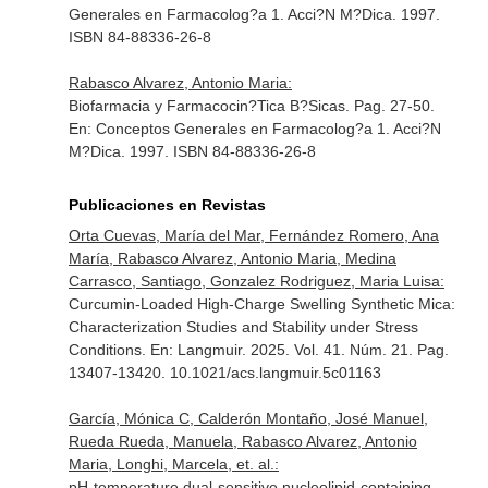
Generales en Farmacolog?a 1
. Acci?N M?Dica. 1997.
ISBN 84-88336-26-8
Rabasco Alvarez, Antonio Maria:
Biofarmacia y Farmacocin?Tica B?Sicas. Pag. 27-50.
En: Conceptos Generales en Farmacolog?a 1
. Acci?N
M?Dica. 1997. ISBN 84-88336-26-8
Publicaciones en Revistas
Orta Cuevas, María del Mar, Fernández Romero, Ana
María, Rabasco Alvarez, Antonio Maria, Medina
Carrasco, Santiago, Gonzalez Rodriguez, Maria Luisa:
Curcumin-Loaded High-Charge Swelling Synthetic Mica:
Characterization Studies and Stability under Stress
Conditions.
En: Langmuir
. 2025. Vol. 41. Núm. 21. Pag.
13407-13420. 10.1021/acs.langmuir.5c01163
García, Mónica C, Calderón Montaño, José Manuel,
Rueda Rueda, Manuela, Rabasco Alvarez, Antonio
Maria, Longhi, Marcela, et. al.:
pH-temperature dual-sensitive nucleolipid-containing