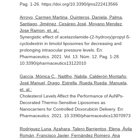
Pag. 1-26. https://doi.org/10.3390/ijms222413566
Arroyo, Carmen Martina, Quinteros, Daniela, Palma,
Santiago, Jiménez, Cesáreo José, Moyano Mendez,
Jose Ramon, et. al.:
Synergistic effect of acetazolamide-(2-hydroxy)propyl ß-
cyclodextrin in timolol liposomes for decreasing and
prolonging intraocular pressure levels.
En:
Pharmaceutics
. 2021. Vol. 13. Núm. 12. Pag. 1-28.
10.3390/pharmaceutics13122010
García, Mónica C., Naitlho, Nabila, Calderón Montaño,
José Manuel, Drago, Estrella, Rueda Rueda, Manuela,
et. al.:
Cholesterol Levels Affect the Performance of AuNPs-
Decorated Thermo-Sensitive Liposomes as
Nanocarriers for Controlled Doxorubicin Delivery.
En:
Pharmaceutics
. 2021. 10.3390/pharmaceutics13070973
Rodriguez Luna, Azahara, Talero Barrientos, Elena, Ávila
Román, Francisco Javier, Fernández Romero, Ana