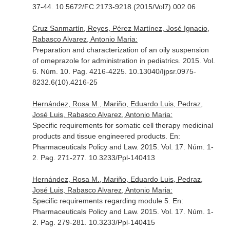
37-44. 10.5672/FC.2173-9218.(2015/Vol7).002.06
Cruz Sanmartín, Reyes, Pérez Martínez, José Ignacio,
Rabasco Alvarez, Antonio Maria:
Preparation and characterization of an oily suspension
of omeprazole for administration in pediatrics. 2015. Vol.
6. Núm. 10. Pag. 4216-4225. 10.13040/Ijpsr.0975-
8232.6(10).4216-25
Hernández, Rosa M., Mariño, Eduardo Luis, Pedraz,
José Luis, Rabasco Alvarez, Antonio Maria:
Specific requirements for somatic cell therapy medicinal
products and tissue engineered products.
En:
Pharmaceuticals Policy and Law
. 2015. Vol. 17. Núm. 1-
2. Pag. 271-277. 10.3233/Ppl-140413
Hernández, Rosa M., Mariño, Eduardo Luis, Pedraz,
José Luis, Rabasco Alvarez, Antonio Maria:
Specific requirements regarding module 5.
En:
Pharmaceuticals Policy and Law
. 2015. Vol. 17. Núm. 1-
2. Pag. 279-281. 10.3233/Ppl-140415