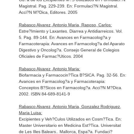
Magistral. Pag. 229-239.
En: Formulaci?N Magistral
.
Acci?N M?Dica, Editores. 2005
Rabasco Alvarez, Antonio Maria, Raposo, Carlos:
Estre?Imiento y Laxantes. Diarrea y Antidiarreicos. Vol.
5. Pag. 89-144.
En: Avances en Farmacolog?a y
Farmacoterapia: Avances en Farmacolog?a del Aparato
Digestivo y Oncolog?a
. Consejo General de Colegios
Oficiales de Farmac?Uticos. 2004
Rabasco Alvarez, Antonio Maria:
Biofarmacia y Farmacocin?Tica B?SICA. Pag. 32-56.
En:
Avances en Farmacolog?a y Farmacoterapia:
Conceptos B?Sicos en Farmacolog?a
. Acci?N M?Dica.
2002. ISBN 84-689-8141-9
Rabasco Alvarez, Antonio Maria, Gonzalez Rodriguez,
Maria Luisa:
Excipientes y Veh?Culos Utilizados en Cosm?Tica.
En:
Master Universitario en Medicina Est?Tica. Universitat
de Les Illes Balears.
. Mallorca, Espa?a. Fundaci?