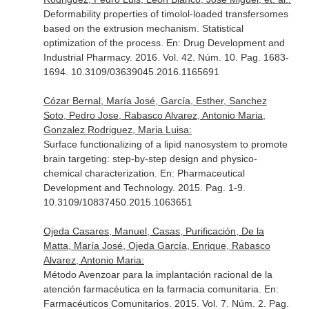
Deformability properties of timolol-loaded transfersomes
based on the extrusion mechanism. Statistical
optimization of the process.
En: Drug Development and
Industrial Pharmacy
. 2016. Vol. 42. Núm. 10. Pag. 1683-
1694. 10.3109/03639045.2016.1165691
Cózar Bernal, María José, García, Esther, Sanchez
Soto, Pedro Jose, Rabasco Alvarez, Antonio Maria,
Gonzalez Rodriguez, Maria Luisa:
Surface functionalizing of a lipid nanosystem to promote
brain targeting: step-by-step design and physico-
chemical characterization.
En: Pharmaceutical
Development and Technology
. 2015. Pag. 1-9.
10.3109/10837450.2015.1063651
Ojeda Casares, Manuel, Casas, Purificación, De la
Matta, María José, Ojeda García, Enrique, Rabasco
Alvarez, Antonio Maria:
Método Avenzoar para la implantación racional de la
atención farmacéutica en la farmacia comunitaria.
En:
Farmacéuticos Comunitarios
. 2015. Vol. 7. Núm. 2. Pag.