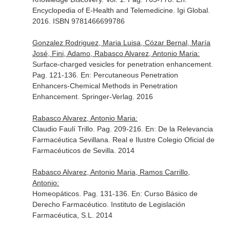
Encyclopedia of E-Health and Telemedicine
. Igi Global.
2016. ISBN 9781466699786
Gonzalez Rodriguez, Maria Luisa, Cózar Bernal, María
José, Fini, Adamo, Rabasco Alvarez, Antonio Maria:
Surface-charged vesicles for penetration enhancement.
Pag. 121-136.
En: Percutaneous Penetration
Enhancers-Chemical Methods in Penetration
Enhancement
. Springer-Verlag. 2016
Rabasco Alvarez, Antonio Maria:
Claudio Faulí Trillo. Pag. 209-216.
En: De la Relevancia
Farmacéutica Sevillana
. Real e Ilustre Colegio Oficial de
Farmacéuticos de Sevilla. 2014
Rabasco Alvarez, Antonio Maria, Ramos Carrillo,
Antonio:
Homeopáticos. Pag. 131-136.
En: Curso Básico de
Derecho Farmacéutico
. Instituto de Legislación
Farmacéutica, S.L. 2014