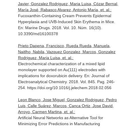
Javier, Gonzalez Rodriguez, Maria Luisa, Cózar Bernal,
María José, Rabasco Alvarez, Antonio Maria, et. al.:
Fucoxanthin-Containing Cream Prevents Epidermal
Hyperplasia and UVB-Induced Skin Erythema in Mice.
En: Marine Drugs
. 2018. Vol. 10. Núm. 16(10).
10.3390/md16100378
Prieto Dapena, Francisco, Rueda Rueda, Manuela,
Naitlho, Nabila, Vazquez Gonzalez, Marcos, Gonzalez
Rodriguez, Maria Luisa, et. al.:
Electrochemical characterization of a mixed lipid
monolayer supported on Au(111) electrodes with
implications for doxorubicin delivery.
En: Journal of
Electroanalytical Chemistry
. 2018. Vol. 845. Pag. 246-
254. https://doi.org/10.1016/j.jelechem.2018.02.056
Leon Blanco, Jose Miguel, Gonzalez Rodriguez, Pedro
Luis, Calle Suárez, Marcos, Canca Ortiz, Jose David,
Arroyo, Carmen Martina, et. al.:
Artificial Neural Networks as Alternative Tool for
Minimizing Error Predictions in Manufacturing