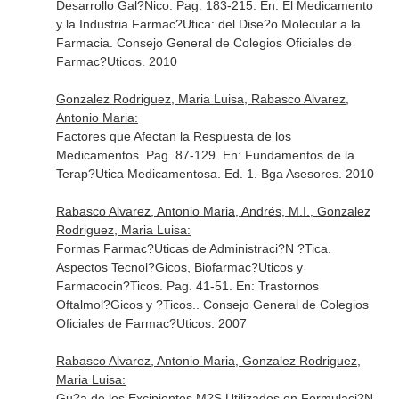
Desarrollo Gal?Nico. Pag. 183-215.
En: El Medicamento
y la Industria Farmac?Utica: del Dise?o Molecular a la
Farmacia
. Consejo General de Colegios Oficiales de
Farmac?Uticos. 2010
Gonzalez Rodriguez, Maria Luisa, Rabasco Alvarez,
Antonio Maria:
Factores que Afectan la Respuesta de los
Medicamentos. Pag. 87-129.
En: Fundamentos de la
Terap?Utica Medicamentosa
. Ed. 1. Bga Asesores. 2010
Rabasco Alvarez, Antonio Maria, Andrés, M.I., Gonzalez
Rodriguez, Maria Luisa:
Formas Farmac?Uticas de Administraci?N ?Tica.
Aspectos Tecnol?Gicos, Biofarmac?Uticos y
Farmacocin?Ticos. Pag. 41-51.
En: Trastornos
Oftalmol?Gicos y ?Ticos.
. Consejo General de Colegios
Oficiales de Farmac?Uticos. 2007
Rabasco Alvarez, Antonio Maria, Gonzalez Rodriguez,
Maria Luisa:
Gu?a de los Excipientes M?S Utilizados en Formulaci?N