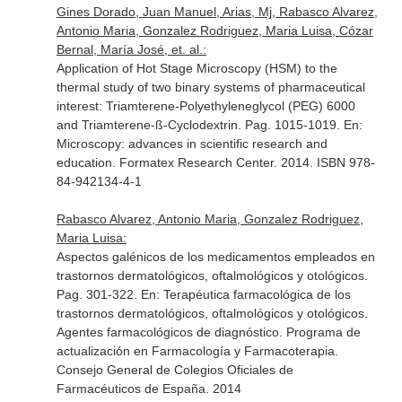
Gines Dorado, Juan Manuel, Arias, Mj, Rabasco Alvarez,
Antonio Maria, Gonzalez Rodriguez, Maria Luisa, Cózar
Bernal, María José, et. al.:
Application of Hot Stage Microscopy (HSM) to the
thermal study of two binary systems of pharmaceutical
interest: Triamterene-Polyethyleneglycol (PEG) 6000
and Triamterene-ß-Cyclodextrin. Pag. 1015-1019.
En:
Microscopy: advances in scientific research and
education
. Formatex Research Center. 2014. ISBN 978-
84-942134-4-1
Rabasco Alvarez, Antonio Maria, Gonzalez Rodriguez,
Maria Luisa:
Aspectos galénicos de los medicamentos empleados en
trastornos dermatológicos, oftalmológicos y otológicos.
Pag. 301-322.
En: Terapéutica farmacológica de los
trastornos dermatológicos, oftalmológicos y otológicos.
Agentes farmacológicos de diagnóstico. Programa de
actualización en Farmacología y Farmacoterapia
.
Consejo General de Colegios Oficiales de
Farmacéuticos de España. 2014