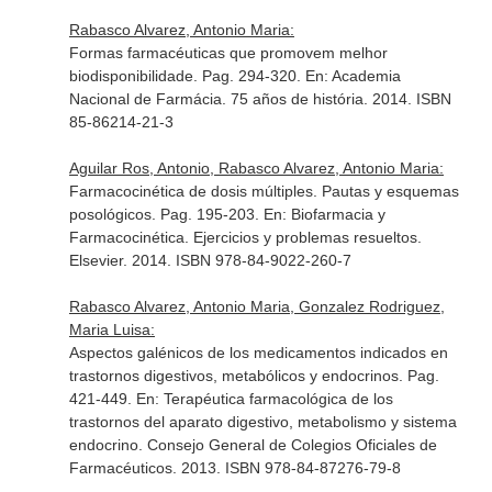
Rabasco Alvarez, Antonio Maria:
Formas farmacéuticas que promovem melhor
biodisponibilidade. Pag. 294-320.
En: Academia
Nacional de Farmácia. 75 años de história
. 2014. ISBN
85-86214-21-3
Aguilar Ros, Antonio, Rabasco Alvarez, Antonio Maria:
Farmacocinética de dosis múltiples. Pautas y esquemas
posológicos. Pag. 195-203.
En: Biofarmacia y
Farmacocinética. Ejercicios y problemas resueltos
.
Elsevier. 2014. ISBN 978-84-9022-260-7
Rabasco Alvarez, Antonio Maria, Gonzalez Rodriguez,
Maria Luisa:
Aspectos galénicos de los medicamentos indicados en
trastornos digestivos, metabólicos y endocrinos. Pag.
421-449.
En: Terapéutica farmacológica de los
trastornos del aparato digestivo, metabolismo y sistema
endocrino
. Consejo General de Colegios Oficiales de
Farmacéuticos. 2013. ISBN 978-84-87276-79-8