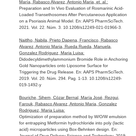
María, Rabasco Alvarez, Antonio Maria, et. al.:
Preparation and In Vivo Evaluation of Rosmarinic Acid-
Loaded Transethosomes After Percutaneous Application
on a Psoriasis Animal Model.
En: AAPS PharmSciTech
.
2021. Vol. 22. Núm. 3. 10.1208/s12249-021-01966-3.
Naitlho, Nabila, Prieto Dapena, Francisco, Rabasco
Alvarez, Antonio Maria, Rueda Rueda, Manuela,
Gonzalez Rodriguez, Maria Luisa:
Didodecyldimethylammonium Bromide Role in Anchoring
Gold Nanoparticles onto Liposome Surface for
Triggering the Drug Release.
En: AAPS PharmSciTech
.
2019. Vol. 20. Núm. 294. Pag. 1-13. 10.1208/s12249-
019-1492-y
Bouriche, Sihem, Cózar Bernal, María José, Rezgui,
Farouk, Rabasco Alvarez, Antonio Maria, Gonzalez
Rodriguez, Maria Luisa:
Optimization of preparation method by W/O/W emulsion
for entrapping Metformin hydrochloride into poly (lactic
acid) microparticles using Box-Behnken design.
En:
Journal of Drug Delivery Science and Technology
. 2019.