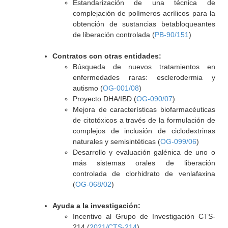
Estandarización de una técnica de
complejación de polímeros acrílicos para la
obtención de sustancias betabloqueantes
de liberación controlada (
PB-90/151
)
Contratos con otras entidades:
Búsqueda de nuevos tratamientos en
enfermedades raras: esclerodermia y
autismo (
OG-001/08
)
Proyecto DHA/IBD (
OG-090/07
)
Mejora de características biofarmacéuticas
de citotóxicos a través de la formulación de
complejos de inclusión de ciclodextrinas
naturales y semisintéticas (
OG-099/06
)
Desarrollo y evaluación galénica de uno o
más sistemas orales de liberación
controlada de clorhidrato de venlafaxina
(
OG-068/02
)
Ayuda a la investigación:
Incentivo al Grupo de Investigación CTS-
214 (
2021/CTS-214
)