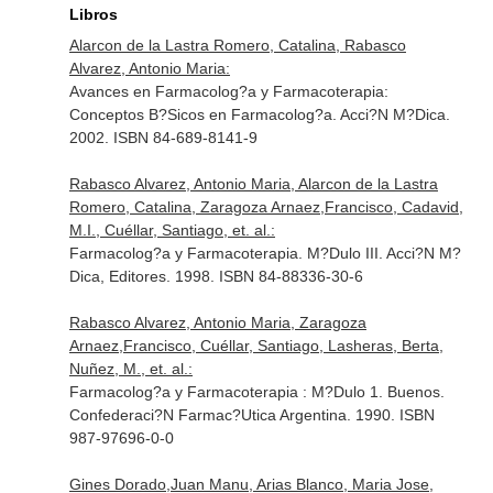
Libros
Alarcon de la Lastra Romero, Catalina, Rabasco
Alvarez, Antonio Maria:
Avances en Farmacolog?a y Farmacoterapia:
Conceptos B?Sicos en Farmacolog?a. Acci?N M?Dica.
2002. ISBN 84-689-8141-9
Rabasco Alvarez, Antonio Maria, Alarcon de la Lastra
Romero, Catalina, Zaragoza Arnaez,Francisco, Cadavid,
M.I., Cuéllar, Santiago, et. al.:
Farmacolog?a y Farmacoterapia. M?Dulo III. Acci?N M?
Dica, Editores. 1998. ISBN 84-88336-30-6
Rabasco Alvarez, Antonio Maria, Zaragoza
Arnaez,Francisco, Cuéllar, Santiago, Lasheras, Berta,
Nuñez, M., et. al.:
Farmacolog?a y Farmacoterapia : M?Dulo 1. Buenos.
Confederaci?N Farmac?Utica Argentina. 1990. ISBN
987-97696-0-0
Gines Dorado,Juan Manu, Arias Blanco, Maria Jose,