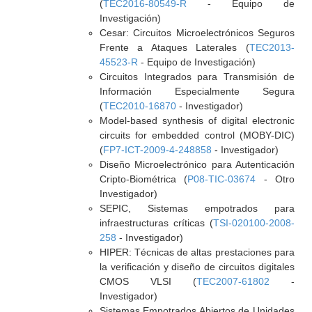
(
TEC2016-80549-R
- Equipo de
Investigación)
Cesar: Circuitos Microelectrónicos Seguros
Frente a Ataques Laterales (
TEC2013-
45523-R
- Equipo de Investigación)
Circuitos Integrados para Transmisión de
Información Especialmente Segura
(
TEC2010-16870
- Investigador)
Model-based synthesis of digital electronic
circuits for embedded control (MOBY-DIC)
(
FP7-ICT-2009-4-248858
- Investigador)
Diseño Microelectrónico para Autenticación
Cripto-Biométrica (
P08-TIC-03674
- Otro
Investigador)
SEPIC, Sistemas empotrados para
infraestructuras críticas (
TSI-020100-2008-
258
- Investigador)
HIPER: Técnicas de altas prestaciones para
la verificación y diseño de circuitos digitales
CMOS VLSI (
TEC2007-61802
-
Investigador)
Sistemas Empotrados Abiertos de Unidades