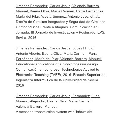
Jimenez Fernandez, Carlos Jesus, Valencia Barrero,
Manuel, Baena Oliva, Maria Carmen, Parra Fernández,
María del Pilar, Acosta Jimenez, Antonio Jose, et. al.:
Dise?o de Circuitos Integrados y Seguridad de Circuitos
Criptogr?Ficos Frente a Ataques. Comunicación en
Jornada. III Jornada de Investigación y Postgrado. EPS,
Sevilla. 2016
Jimenez Fernandez, Carlos Jesus, López Hinojo,
Antonio Alberto, Baena Oliva, Maria Carmen, Parra
Fernández, María del Pilar, Valencia Barrero, Manuel:
Educational applications of a pico-processor design.
Comunicación en congreso. Technologies Applied to
Electronics Teaching (TAEE), 2016. Escuela Superior de
Ingenier?a Inform?Tica de la Universidad de Sevilla.
2016
Jimenez Fernandez, Carlos Jesus, Fernandez, Juan,
Moreno, Alejandro, Baena Oliva, Maria Carmen,
Valencia Barrero, Manuel:
A message transmission system with lightweight