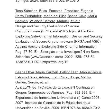
Springer. 2024. ISBN 978-3-031-64106-0
Tena Sánchez, Erica, Potestad, Francisco Eugenio,
Parra Fernández, María del Pilar, Baena Oliva, Maria
Carmen, Valencia Barrero, Manuel, et. al.:
Design and Security Evaluation of Secure
Cryptohardware (FPGA and ASIC) Against Hackers
Exploiting Side-Channel Information Design and Security
Evaluation of Secure Cryptohardware (FPGA and ASIC)
Against Hackers Exploiting Side-Channel Information.
Pag. 47-50.
En: Sinergias en la Investigaci?N en Stem
.
3ciencias (www.3ciencias.com). 2022. ISBN 978-84-
123872-6-1 DOI: https://doi.org/10
Baena Oliva, Maria Carmen, Bellido Diaz, Manuel Jesus,
Estrada Pérez, Adrián, Juan Chico, Jorge, Martín
Guillén, Sergio, et. al.:
Aplicaci?N de T?Cnicas de Evaluaci?N Continua en
Grupos Numerosos de Alumnos. Pag. 351-365.
En:
Experiencia de Innovacion Universitaria (I) Curso 2006-
2007
. Instituto de Ciencias de la Educacion de la
Universidad de Sevilla. 2009. ISBN 978-84-86849-70-2