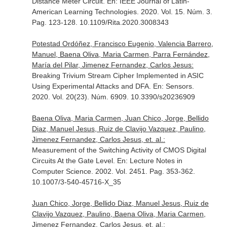
Distance Meter Circuit.
En: IEEE Journal of Latin-
American Learning Technologies
. 2020. Vol. 15. Núm. 3.
Pag. 123-128. 10.1109/Rita.2020.3008343
Potestad Ordóñez, Francisco Eugenio, Valencia Barrero,
Manuel, Baena Oliva, Maria Carmen, Parra Fernández,
María del Pilar, Jimenez Fernandez, Carlos Jesus:
Breaking Trivium Stream Cipher Implemented in ASIC
Using Experimental Attacks and DFA.
En: Sensors
.
2020. Vol. 20(23). Núm. 6909. 10.3390/s20236909
Baena Oliva, Maria Carmen, Juan Chico, Jorge, Bellido
Diaz, Manuel Jesus, Ruiz de Clavijo Vazquez, Paulino,
Jimenez Fernandez, Carlos Jesus, et. al.:
Measurement of the Switching Activity of CMOS Digital
Circuits At the Gate Level.
En: Lecture Notes in
Computer Science
. 2002. Vol. 2451. Pag. 353-362.
10.1007/3-540-45716-X_35
Juan Chico, Jorge, Bellido Diaz, Manuel Jesus, Ruiz de
Clavijo Vazquez, Paulino, Baena Oliva, Maria Carmen,
Jimenez Fernandez, Carlos Jesus, et. al.: