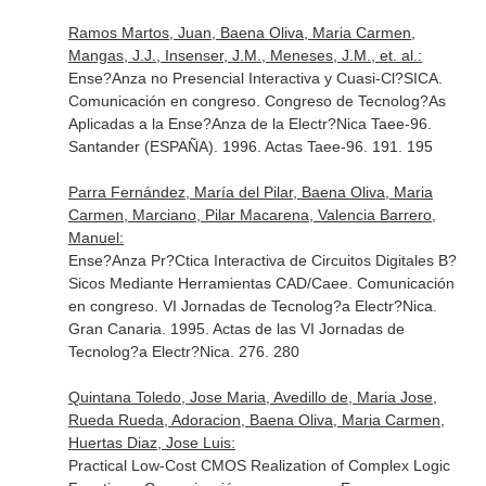
Ramos Martos, Juan, Baena Oliva, Maria Carmen,
Mangas, J.J., Insenser, J.M., Meneses, J.M., et. al.:
Ense?Anza no Presencial Interactiva y Cuasi-Cl?SICA.
Comunicación en congreso. Congreso de Tecnolog?As
Aplicadas a la Ense?Anza de la Electr?Nica Taee-96.
Santander (ESPAÑA). 1996. Actas Taee-96. 191. 195
Parra Fernández, María del Pilar, Baena Oliva, Maria
Carmen, Marciano, Pilar Macarena, Valencia Barrero,
Manuel:
Ense?Anza Pr?Ctica Interactiva de Circuitos Digitales B?
Sicos Mediante Herramientas CAD/Caee. Comunicación
en congreso. VI Jornadas de Tecnolog?a Electr?Nica.
Gran Canaria. 1995. Actas de las VI Jornadas de
Tecnolog?a Electr?Nica. 276. 280
Quintana Toledo, Jose Maria, Avedillo de, Maria Jose,
Rueda Rueda, Adoracion, Baena Oliva, Maria Carmen,
Huertas Diaz, Jose Luis:
Practical Low-Cost CMOS Realization of Complex Logic