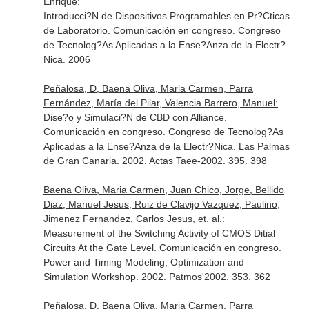
Enrique:
Introducci?N de Dispositivos Programables en Pr?Cticas
de Laboratorio. Comunicación en congreso. Congreso
de Tecnolog?As Aplicadas a la Ense?Anza de la Electr?
Nica. 2006
Peñalosa, D, Baena Oliva, Maria Carmen, Parra
Fernández, María del Pilar, Valencia Barrero, Manuel:
Dise?o y Simulaci?N de CBD con Alliance.
Comunicación en congreso. Congreso de Tecnolog?As
Aplicadas a la Ense?Anza de la Electr?Nica. Las Palmas
de Gran Canaria. 2002. Actas Taee-2002. 395. 398
Baena Oliva, Maria Carmen, Juan Chico, Jorge, Bellido
Diaz, Manuel Jesus, Ruiz de Clavijo Vazquez, Paulino,
Jimenez Fernandez, Carlos Jesus, et. al.:
Measurement of the Switching Activity of CMOS Ditial
Circuits At the Gate Level. Comunicación en congreso.
Power and Timing Modeling, Optimization and
Simulation Workshop. 2002. Patmos'2002. 353. 362
Peñalosa, D, Baena Oliva, Maria Carmen, Parra