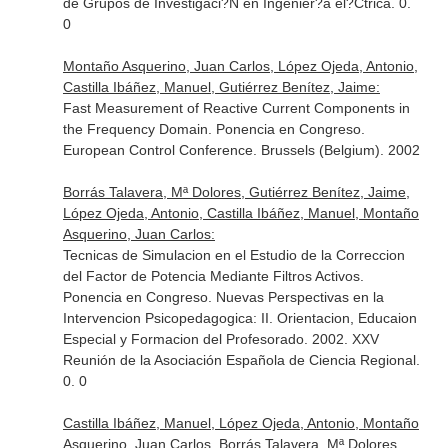
de Grupos de Investigaci?N en Ingenier?a el?Ctrica. 0.
0
Montaño Asquerino, Juan Carlos, López Ojeda, Antonio,
Castilla Ibáñez, Manuel, Gutiérrez Benítez, Jaime:
Fast Measurement of Reactive Current Components in
the Frequency Domain. Ponencia en Congreso.
European Control Conference. Brussels (Belgium). 2002
Borrás Talavera, Mª Dolores, Gutiérrez Benítez, Jaime,
López Ojeda, Antonio, Castilla Ibáñez, Manuel, Montaño
Asquerino, Juan Carlos:
Tecnicas de Simulacion en el Estudio de la Correccion
del Factor de Potencia Mediante Filtros Activos.
Ponencia en Congreso. Nuevas Perspectivas en la
Intervencion Psicopedagogica: II. Orientacion, Educaion
Especial y Formacion del Profesorado. 2002. XXV
Reunión de la Asociación Española de Ciencia Regional.
0. 0
Castilla Ibáñez, Manuel, López Ojeda, Antonio, Montaño
Asquerino, Juan Carlos, Borrás Talavera, Mª Dolores,