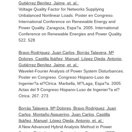
Gutiérrez Benítez, Jaime, et. al.:
Voltage Quality Factor for Networks Supplying
Unbalanced Nonlinear Loads. Poster en Congreso.
International Conference on Renewable Energy and
Power Quality. Zaragoza, Espa?a. 2005. International
Conference on Renewable Energies and Power Quality.
522. 528
Bravo Rodriguez, Juan Carlos, Borrás Talavera, Mª
Dolores, Castilla Ibáñez, Manuel, López Ojeda, Antonio,
Gutiérrez Benítez, Jaime, et. al.:
Wavelet-Fourier Analysis of Power System Disturbances.
Poster en Congreso. Congreso Hispano-Luso de
Ingenier?a el?Ctrica. Marbella, M?Laga, Espa?a. 2005.
Actas del 9 Congreso Hispano-Luso de Ingenier?a el?
Ctrica. 267. 273
Borrás Talavera, Mª Dolores, Bravo Rodriguez, Juan
Carlos, Montaño Asquerino, Juan Carlos, Castilla
Ibáñez, Manuel, López Ojeda, Antonio, et. al.:
A New Advanced Hybrid Analysis Method in Power