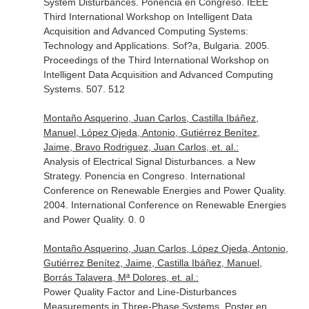
System Disturbances. Ponencia en Congreso. IEEE
Third International Workshop on Intelligent Data
Acquisition and Advanced Computing Systems:
Technology and Applications. Sof?a, Bulgaria. 2005.
Proceedings of the Third International Workshop on
Intelligent Data Acquisition and Advanced Computing
Systems. 507. 512
Montaño Asquerino, Juan Carlos, Castilla Ibáñez,
Manuel, López Ojeda, Antonio, Gutiérrez Benítez,
Jaime, Bravo Rodriguez, Juan Carlos, et. al.:
Analysis of Electrical Signal Disturbances. a New
Strategy. Ponencia en Congreso. International
Conference on Renewable Energies and Power Quality.
2004. International Conference on Renewable Energies
and Power Quality. 0. 0
Montaño Asquerino, Juan Carlos, López Ojeda, Antonio,
Gutiérrez Benítez, Jaime, Castilla Ibáñez, Manuel,
Borrás Talavera, Mª Dolores, et. al.:
Power Quality Factor and Line-Disturbances
Measurements in Three-Phase Systems. Poster en