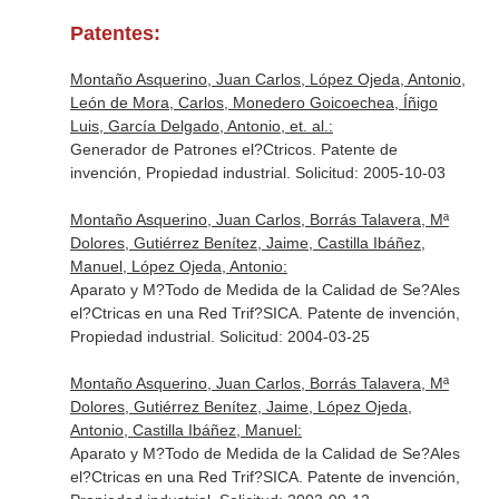
Patentes:
Montaño Asquerino, Juan Carlos, López Ojeda, Antonio,
León de Mora, Carlos, Monedero Goicoechea, Íñigo
Luis, García Delgado, Antonio, et. al.:
Generador de Patrones el?Ctricos. Patente de
invención, Propiedad industrial. Solicitud: 2005-10-03
Montaño Asquerino, Juan Carlos, Borrás Talavera, Mª
Dolores, Gutiérrez Benítez, Jaime, Castilla Ibáñez,
Manuel, López Ojeda, Antonio:
Aparato y M?Todo de Medida de la Calidad de Se?Ales
el?Ctricas en una Red Trif?SICA. Patente de invención,
Propiedad industrial. Solicitud: 2004-03-25
Montaño Asquerino, Juan Carlos, Borrás Talavera, Mª
Dolores, Gutiérrez Benítez, Jaime, López Ojeda,
Antonio, Castilla Ibáñez, Manuel:
Aparato y M?Todo de Medida de la Calidad de Se?Ales
el?Ctricas en una Red Trif?SICA. Patente de invención,