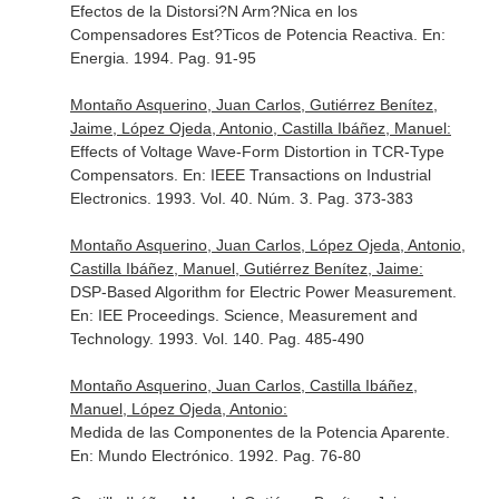
Efectos de la Distorsi?N Arm?Nica en los
Compensadores Est?Ticos de Potencia Reactiva.
En:
Energia
. 1994. Pag. 91-95
Montaño Asquerino, Juan Carlos, Gutiérrez Benítez,
Jaime, López Ojeda, Antonio, Castilla Ibáñez, Manuel:
Effects of Voltage Wave-Form Distortion in TCR-Type
Compensators.
En: IEEE Transactions on Industrial
Electronics
. 1993. Vol. 40. Núm. 3. Pag. 373-383
Montaño Asquerino, Juan Carlos, López Ojeda, Antonio,
Castilla Ibáñez, Manuel, Gutiérrez Benítez, Jaime:
DSP-Based Algorithm for Electric Power Measurement.
En: IEE Proceedings. Science, Measurement and
Technology
. 1993. Vol. 140. Pag. 485-490
Montaño Asquerino, Juan Carlos, Castilla Ibáñez,
Manuel, López Ojeda, Antonio:
Medida de las Componentes de la Potencia Aparente.
En: Mundo Electrónico
. 1992. Pag. 76-80