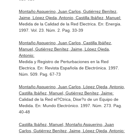
Montaño Asquerino, Juan Carlos, Gutiérrez Benítez,
Jaime, López Ojeda, Antonio, Castilla Ibáñez, Manuel:
Medida de la Calidad de la Red Electrica.
En: Energia
.
1997. Vol. 23. Núm. 2. Pag. 33-39
Montaño Asquerino, Juan Carlos, Castilla Ibáñez,
Manuel, Gutiérrez Benítez, Jaime, López Ojeda,
Antonio:
Medida y Registro de Perturbaciones en la Red
Electrica.
En: Revista Española de Electrónica
. 1997.
Núm. 509. Pag. 67-73
Montaño Asquerino, Juan Carlos, López Ojeda, Antonio,
Castilla Ibáñez, Manuel, Gutiérrez Benítez, Jaime:
Calidad de la Red el?Ctrica, Dise?o de un Equipo de
Medida.
En: Mundo Electrónico
. 1997. Núm. 273. Pag.
40-48
Castilla Ibáñez, Manuel, Montaño Asquerino, Juan
Carlos, Gutiérrez Benítez, Jaime, López Ojeda, Antonio: