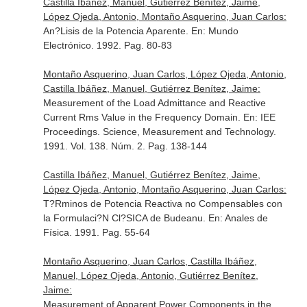
Castilla Ibáñez, Manuel, Gutiérrez Benítez, Jaime,
López Ojeda, Antonio, Montaño Asquerino, Juan Carlos:
An?Lisis de la Potencia Aparente.
En: Mundo
Electrónico
. 1992. Pag. 80-83
Montaño Asquerino, Juan Carlos, López Ojeda, Antonio,
Castilla Ibáñez, Manuel, Gutiérrez Benítez, Jaime:
Measurement of the Load Admittance and Reactive
Current Rms Value in the Frequency Domain.
En: IEE
Proceedings. Science, Measurement and Technology
.
1991. Vol. 138. Núm. 2. Pag. 138-144
Castilla Ibáñez, Manuel, Gutiérrez Benítez, Jaime,
López Ojeda, Antonio, Montaño Asquerino, Juan Carlos:
T?Rminos de Potencia Reactiva no Compensables con
la Formulaci?N Cl?SICA de Budeanu.
En: Anales de
Física
. 1991. Pag. 55-64
Montaño Asquerino, Juan Carlos, Castilla Ibáñez,
Manuel, López Ojeda, Antonio, Gutiérrez Benítez,
Jaime:
Measurement of Apparent Power Components in the