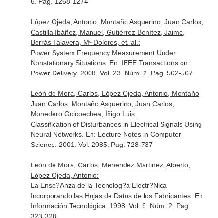
6. Pag. 1268-1274
López Ojeda, Antonio, Montaño Asquerino, Juan Carlos,
Castilla Ibáñez, Manuel, Gutiérrez Benítez, Jaime,
Borrás Talavera, Mª Dolores, et. al.:
Power System Frequency Measurement Under
Nonstationary Situations.
En: IEEE Transactions on
Power Delivery
. 2008. Vol. 23. Núm. 2. Pag. 562-567
León de Mora, Carlos, López Ojeda, Antonio, Montaño,
Juan Carlos, Montaño Asquerino, Juan Carlos,
Monedero Goicoechea, Íñigo Luis:
Classification of Disturbances in Electrical Signals Using
Neural Networks.
En: Lecture Notes in Computer
Science
. 2001. Vol. 2085. Pag. 728-737
León de Mora, Carlos, Menendez Martinez, Alberto,
López Ojeda, Antonio:
La Ense?Anza de la Tecnolog?a Electr?Nica
Incorporando las Hojas de Datos de los Fabricantes.
En:
Información Tecnológica
. 1998. Vol. 9. Núm. 2. Pag.
323-328