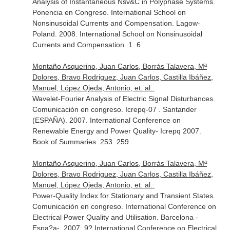
Analysis of Instantaneous Nsv&C in Polyphase Systems.
Ponencia en Congreso. International School on
Nonsinusoidal Currents and Compensation. Lagow-
Poland. 2008. International School on Nonsinusoidal
Currents and Compensation. 1. 6
Montaño Asquerino, Juan Carlos, Borrás Talavera, Mª
Dolores, Bravo Rodriguez, Juan Carlos, Castilla Ibáñez,
Manuel, López Ojeda, Antonio, et. al.:
Wavelet-Fourier Analysis of Electric Signal Disturbances.
Comunicación en congreso. Icrepq-07 . Santander
(ESPAÑA). 2007. International Conference on
Renewable Energy and Power Quality- Icrepq 2007.
Book of Summaries. 253. 259
Montaño Asquerino, Juan Carlos, Borrás Talavera, Mª
Dolores, Bravo Rodriguez, Juan Carlos, Castilla Ibáñez,
Manuel, López Ojeda, Antonio, et. al.:
Power-Quality Index for Stationary and Transient States.
Comunicación en congreso. International Conference on
Electrical Power Quality and Utilisation. Barcelona -
Espa?a-. 2007. 9? International Conference on Electrical