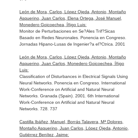
León de Mora, Carlos, López Ojeda, Antonio, Montaño
Asquerino, Juan Carlos, Elena Ortega, José Manuel,
Monedero Goicoechea, Íñigo Luis:
Monitor de Perturbaciones en Se?Ales Trif?Sicas
Basado en Redes Neuronales. Ponencia en Congreso.
Jornadas Hipano-Lusas de Ingenier?a el?Ctrica. 2001
León de Mora, Carlos, López Ojeda, Antonio, Montaño
Asquerino, Juan Carlos, Monedero Goicoechea, Íñigo
Luis:
Classification of Disturbances in Electrical Signals Using
Neural Networks. Ponencia en Congreso. International
Work-Conference on Artificial and Natural Neural
Networks. Granada (Spain). 2001. 6th International
Work-Conference on Artificial and Natural Neural
Networks. 728. 737
Castilla Ibáñez, Manuel, Borrás Talavera, Mª Dolores,
Montaño Asquerino, Juan Carlos, López Ojeda, Antonio,
Gutiérrez Benítez, Jaime: