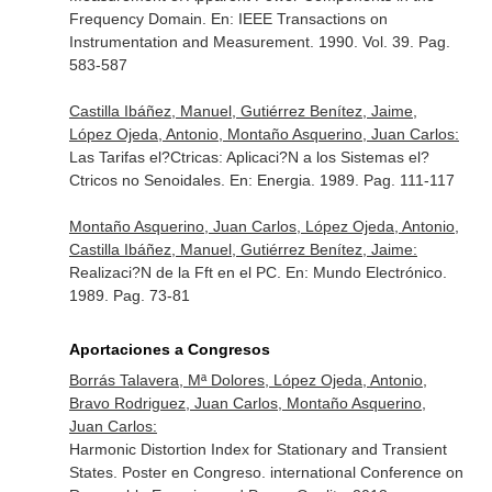
Frequency Domain.
En: IEEE Transactions on
Instrumentation and Measurement
. 1990. Vol. 39. Pag.
583-587
Castilla Ibáñez, Manuel, Gutiérrez Benítez, Jaime,
López Ojeda, Antonio, Montaño Asquerino, Juan Carlos:
Las Tarifas el?Ctricas: Aplicaci?N a los Sistemas el?
Ctricos no Senoidales.
En: Energia
. 1989. Pag. 111-117
Montaño Asquerino, Juan Carlos, López Ojeda, Antonio,
Castilla Ibáñez, Manuel, Gutiérrez Benítez, Jaime:
Realizaci?N de la Fft en el PC.
En: Mundo Electrónico
.
1989. Pag. 73-81
Aportaciones a Congresos
Borrás Talavera, Mª Dolores, López Ojeda, Antonio,
Bravo Rodriguez, Juan Carlos, Montaño Asquerino,
Juan Carlos:
Harmonic Distortion Index for Stationary and Transient
States. Poster en Congreso. international Conference on