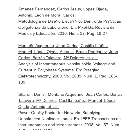
Jimenez Fernandez, Carlos Jesus, López Ojeda,
Antonio, León de Mora, Carlos:
Metodologia de Dise?o Electr?Nico Dentro de Pr?Cticas
Obligatorias de Laboratorio.
En: Pixel-Bit: Revista de
Medios y Educación
. 2010. Núm. 37. Pag. 19-27
Montaño Asquerino, Juan Carlos, Castilla Ibáñez,
Manuel, López Ojeda, Antonio, Bravo Rodriguez, Juan
Carlos, Borrás Talavera, Mª Dolores, et. al.:
Analysis of Instantaneous Nonsinusoidal Voltage and
Current in Polyphase Systems.
En: Przeglad
Elektrotechniczny
. 2009. Vol. 2009. Núm. 1. Pag. 185-
189
Sharon, Daniel, Montaño Asquerino, Juan Carlos, Borrás
Talavera, Mª Dolores, Castilla Ibáñez, Manuel, López
Ojeda, Antonio, et. al.:
Power Quality Factor for Networks Supplying
Unbalanced Nonlinear Loads.
En: IEEE Transactions on
Instrumentation and Measurement
. 2008. Vol. 57. Núm.