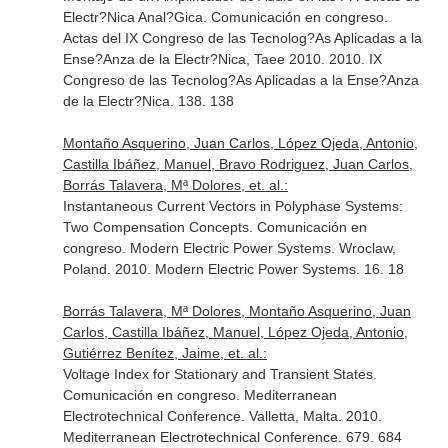
Electr?Nica Anal?Gica. Comunicación en congreso.
Actas del IX Congreso de las Tecnolog?As Aplicadas a la
Ense?Anza de la Electr?Nica, Taee 2010. 2010. IX
Congreso de las Tecnolog?As Aplicadas a la Ense?Anza
de la Electr?Nica. 138. 138
Montaño Asquerino, Juan Carlos, López Ojeda, Antonio,
Castilla Ibáñez, Manuel, Bravo Rodriguez, Juan Carlos,
Borrás Talavera, Mª Dolores, et. al.:
Instantaneous Current Vectors in Polyphase Systems:
Two Compensation Concepts. Comunicación en
congreso. Modern Electric Power Systems. Wroclaw,
Poland. 2010. Modern Electric Power Systems. 16. 18
Borrás Talavera, Mª Dolores, Montaño Asquerino, Juan
Carlos, Castilla Ibáñez, Manuel, López Ojeda, Antonio,
Gutiérrez Benítez, Jaime, et. al.:
Voltage Index for Stationary and Transient States.
Comunicación en congreso. Mediterranean
Electrotechnical Conference. Valletta, Malta. 2010.
Mediterranean Electrotechnical Conference. 679. 684