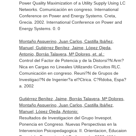
Power Quality Maximization of a Utility Supply Using LC
Networks. Comunicación en congreso. International
Conference on Power and Energy Systems. Creta,
Grecia. 2002. International Conference on Power and
Energy Systems. 0. 0
Montaño Asquerino, Juan Carlos, Castilla Ibáñez,
Manuel, Gutiérrez Benítez, Jaime, López Ojeda,
Antonio, Borrás Talavera, Mª Dolores, et. al.:
Control del Factor de Potencia y de la Distorsi?N Arm?
Nica en Cargas no Lineales Utilizando Circuitos RLC.
Comunicación en congreso. Reuni?N de Grupos de
Investigaci?N de Ingenier?a el?Ctrica. C?Rdoba, Espa?
a. 2002
Gutiérrez Benítez, Jaime, Borrás Talavera, Mª Dolores,
Montaño Asquerino, Juan Carlos, Castilla Ibáñez,
Manuel, López Ojeda, Antonio:
Resultados de Investigacion del Grupo Invespot.
Ponencia en Congreso. Nuevas Perspectivas en la
Intervencion Psicopedagogica: II. Orientacion, Educaion