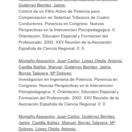
Gutiérrez Benítez, Jaime:
Control de un Filtro Activo de Potencia para
Compensacion en Sistemas Trifasicos de Cuatro
Conductores. Ponencia en Congreso. Nuevas
Perspectivas en la Intervencion Psicopedagogica: II.
Orientacion, Educaion Especial y Formacion del
Profesorado. 2002. XXV Reunión de la Asociación
Española de Ciencia Regional. 0. 0
Montaño Asquerino, Juan Carlos, López Ojeda, Antonio,
Castilla Ibáñez, Manuel, Gutiérrez Benítez, Jaime,
Borrás Talavera, Mª Dolores:
Investigacion en Ingenieria de Potencia. Ponencia en
Congreso. Nuevas Perspectivas en la Intervencion
Psicopedagogica: II. Orientacion, Educaion Especial y
Formacion del Profesorado. 2002. XXV Reunión de la
Asociación Española de Ciencia Regional. 0. 0
Montaño Asquerino, Juan Carlos, Gutiérrez Benítez,
Jaime, Castilla Ibáñez, Manuel, Borrás Talavera, Mª
Dolores, López Ojeda, Antonio: