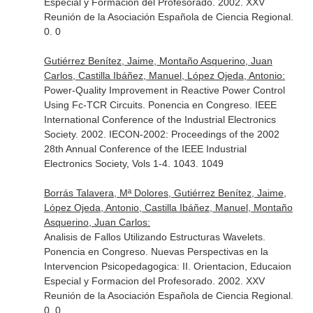
Especial y Formacion del Profesorado. 2002. XXV
Reunión de la Asociación Española de Ciencia Regional.
0. 0
Gutiérrez Benítez, Jaime, Montaño Asquerino, Juan
Carlos, Castilla Ibáñez, Manuel, López Ojeda, Antonio:
Power-Quality Improvement in Reactive Power Control
Using Fc-TCR Circuits. Ponencia en Congreso. IEEE
International Conference of the Industrial Electronics
Society. 2002. IECON-2002: Proceedings of the 2002
28th Annual Conference of the IEEE Industrial
Electronics Society, Vols 1-4. 1043. 1049
Borrás Talavera, Mª Dolores, Gutiérrez Benítez, Jaime,
López Ojeda, Antonio, Castilla Ibáñez, Manuel, Montaño
Asquerino, Juan Carlos:
Analisis de Fallos Utilizando Estructuras Wavelets.
Ponencia en Congreso. Nuevas Perspectivas en la
Intervencion Psicopedagogica: II. Orientacion, Educaion
Especial y Formacion del Profesorado. 2002. XXV
Reunión de la Asociación Española de Ciencia Regional.
0. 0