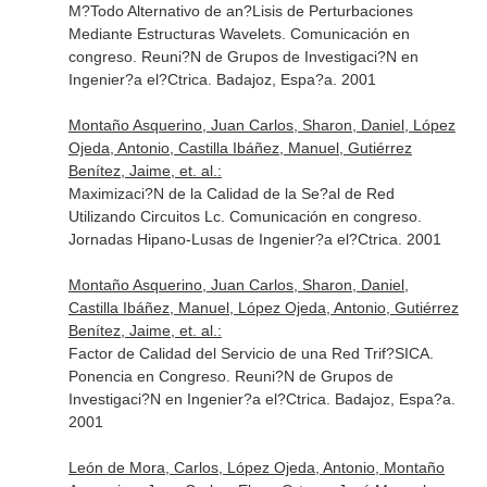
M?Todo Alternativo de an?Lisis de Perturbaciones
Mediante Estructuras Wavelets. Comunicación en
congreso. Reuni?N de Grupos de Investigaci?N en
Ingenier?a el?Ctrica. Badajoz, Espa?a. 2001
Montaño Asquerino, Juan Carlos, Sharon, Daniel, López
Ojeda, Antonio, Castilla Ibáñez, Manuel, Gutiérrez
Benítez, Jaime, et. al.:
Maximizaci?N de la Calidad de la Se?al de Red
Utilizando Circuitos Lc. Comunicación en congreso.
Jornadas Hipano-Lusas de Ingenier?a el?Ctrica. 2001
Montaño Asquerino, Juan Carlos, Sharon, Daniel,
Castilla Ibáñez, Manuel, López Ojeda, Antonio, Gutiérrez
Benítez, Jaime, et. al.:
Factor de Calidad del Servicio de una Red Trif?SICA.
Ponencia en Congreso. Reuni?N de Grupos de
Investigaci?N en Ingenier?a el?Ctrica. Badajoz, Espa?a.
2001
León de Mora, Carlos, López Ojeda, Antonio, Montaño