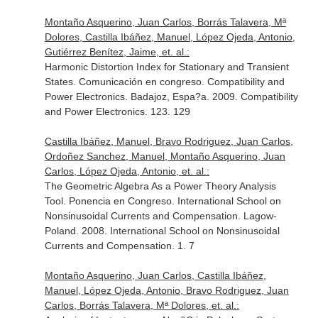
Montaño Asquerino, Juan Carlos, Borrás Talavera, Mª
Dolores, Castilla Ibáñez, Manuel, López Ojeda, Antonio,
Gutiérrez Benítez, Jaime, et. al.:
Harmonic Distortion Index for Stationary and Transient
States. Comunicación en congreso. Compatibility and
Power Electronics. Badajoz, Espa?a. 2009. Compatibility
and Power Electronics. 123. 129
Castilla Ibáñez, Manuel, Bravo Rodriguez, Juan Carlos,
Ordoñez Sanchez, Manuel, Montaño Asquerino, Juan
Carlos, López Ojeda, Antonio, et. al.:
The Geometric Algebra As a Power Theory Analysis
Tool. Ponencia en Congreso. International School on
Nonsinusoidal Currents and Compensation. Lagow-
Poland. 2008. International School on Nonsinusoidal
Currents and Compensation. 1. 7
Montaño Asquerino, Juan Carlos, Castilla Ibáñez,
Manuel, López Ojeda, Antonio, Bravo Rodriguez, Juan
Carlos, Borrás Talavera, Mª Dolores, et. al.: