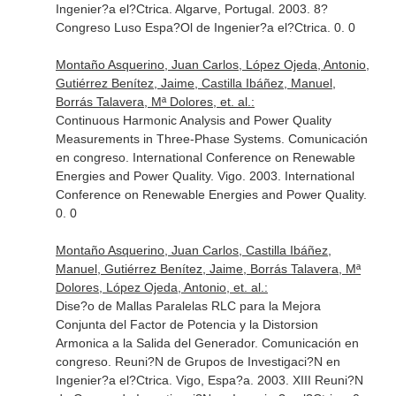
Ingenier?a el?Ctrica. Algarve, Portugal. 2003. 8?
Congreso Luso Espa?Ol de Ingenier?a el?Ctrica. 0. 0
Montaño Asquerino, Juan Carlos, López Ojeda, Antonio,
Gutiérrez Benítez, Jaime, Castilla Ibáñez, Manuel,
Borrás Talavera, Mª Dolores, et. al.:
Continuous Harmonic Analysis and Power Quality
Measurements in Three-Phase Systems. Comunicación
en congreso. International Conference on Renewable
Energies and Power Quality. Vigo. 2003. International
Conference on Renewable Energies and Power Quality.
0. 0
Montaño Asquerino, Juan Carlos, Castilla Ibáñez,
Manuel, Gutiérrez Benítez, Jaime, Borrás Talavera, Mª
Dolores, López Ojeda, Antonio, et. al.:
Dise?o de Mallas Paralelas RLC para la Mejora
Conjunta del Factor de Potencia y la Distorsion
Armonica a la Salida del Generador. Comunicación en
congreso. Reuni?N de Grupos de Investigaci?N en
Ingenier?a el?Ctrica. Vigo, Espa?a. 2003. XIII Reuni?N