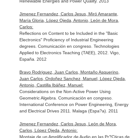
Renewable Energies and Power Quality. 2013
Jimenez Fernandez, Carlos Jesus, Miró Amarante,
María Gloria, López Ojeda, Antonio, León de Mora,
Carlos:
Reflections on Content to be Included in the "Basic
Electronics" Proficiency of Industrial Engineering
degrees. Comunicación en congreso. Technologies
Applied to Electronics Teaching (TAEE), 2012. Vigo,
España. 2012
Bravo Rodriguez, Juan Carlos, Montaño Asquerino,
Juan Carlos, Ordoñez Sanchez, Manuel, López Ojeda,
Antonio, Castilla Ibáñez, Manuel:
Considerations on the Non-Active Power Using
Geometric Algebra. Comunicación en congreso.
International Conference on Power Engineering, Energy
and Electrical Drives 2011. Malaga (Espa?a). 2011
Jimenez Fernandez, Carlos Jesus, León de Mora,
Carlos, López Ojeda, Antonio:
Montaje de un Amplificador de Audio en las Pr?Cticas de