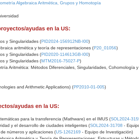
ometría Algebraica Aritmética, Grupos y Homotopía
niversidad
proyectos/ayudas en la US:
os y Singularidades (
PID2024-156912NB-I00
)
braica aritmética y teoría de representaciones (
P20_01056
)
os y Singularidades (
PID2020-114613GB-I00
)
os y Singularidades (
MTM2016-75027-P
)
ía Aritmética: Métodos Diferenciales, Singularidades, Cohomología y 
ogies and Arithmetic Applications) (
PP2010-01-005
)
yectos/ayudas en la US:
temáticas para la transferencia (Mathware) en el IMUS (
SOL2024-315
dad y el desarrollo de ciudades inteligentes (
SOL2024-31708
- Equipo
a de números y aplicaciones (
US-1262169
- Equipo de Investigación)
ebraica Aritmética y Teoría de Representaciones: Estructuras y Métod