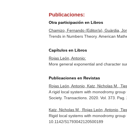
Publicaciones:
Otra participación en Libros
Chamizo, Fernando (Editor/a), Guàrdia, Jord
Trends in Numbers Theory. American Mathe
Capítulos en Libros
Rojas León, Antonio:
More general exponential and character s
Publicaciones en Revistas
Rojas León, Antonio, Katz, Nicholas M., Ti
A rigid local system with monodromy grou
Society. Transactions
. 2020. Vol. 373. Pag
Katz, Nicholas M., Rojas León, Antonio, Ti
Rigid local systems with monodromy grou
10.1142/S1793042120500189