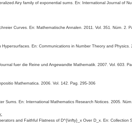
ralized Airy family of exponential sums.
En: International Journal of 
Schreier Curves.
En: Mathematische Annalen
. 2011. Vol. 351. Núm. 2.
u Hypersurfaces.
En: Communications in Number Theory and Physics
.
Journal fuer die Reine und Angewandte Mathematik
. 2007. Vol. 603. P
positio Mathematica
. 2006. Vol. 142. Pag. 295-306
cter Sums.
En: International Mathematics Research Notices
. 2005. Núm
o:
perators and Faithful Flatness of D^{\infty}_x Over D_x.
En: Collection