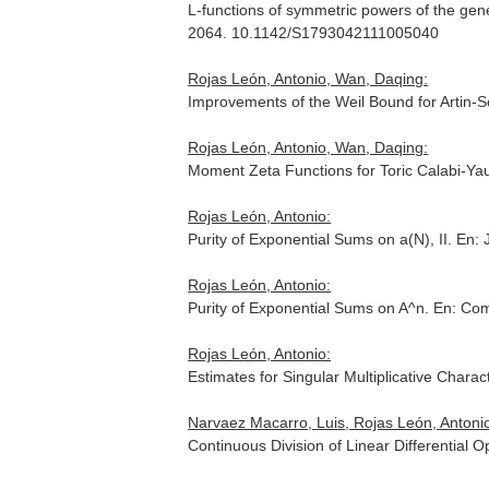
L-functions of symmetric powers of the gene
2064. 10.1142/S1793042111005040
Rojas León, Antonio, Wan, Daqing:
Improvements of the Weil Bound for Artin-
Rojas León, Antonio, Wan, Daqing:
Moment Zeta Functions for Toric Calabi-Ya
Rojas León, Antonio:
Purity of Exponential Sums on a(N), II.
En: 
Rojas León, Antonio:
Purity of Exponential Sums on A^n.
En: Com
Rojas León, Antonio:
Estimates for Singular Multiplicative Chara
Narvaez Macarro, Luis, Rojas León, Antoni
Continuous Division of Linear Differential O