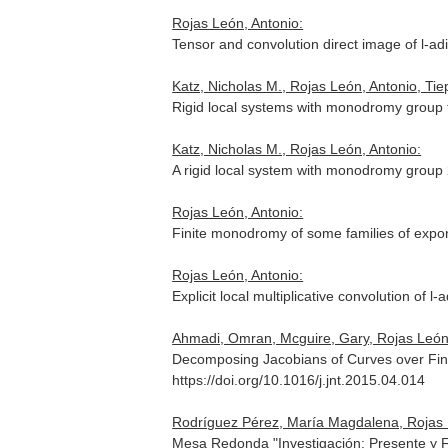
Rojas León, Antonio:
Tensor and convolution direct image of l-a
Katz, Nicholas M., Rojas León, Antonio, Ti
Rigid local systems with monodromy grou
Katz, Nicholas M., Rojas León, Antonio:
A rigid local system with monodromy group
Rojas León, Antonio:
Finite monodromy of some families of expo
Rojas León, Antonio:
Explicit local multiplicative convolution of l
Ahmadi, Omran, Mcguire, Gary, Rojas León,
Decomposing Jacobians of Curves over Finit
https://doi.org/10.1016/j.jnt.2015.04.014
Rodríguez Pérez, María Magdalena, Rojas 
Mesa Redonda "Investigación: Presente y 