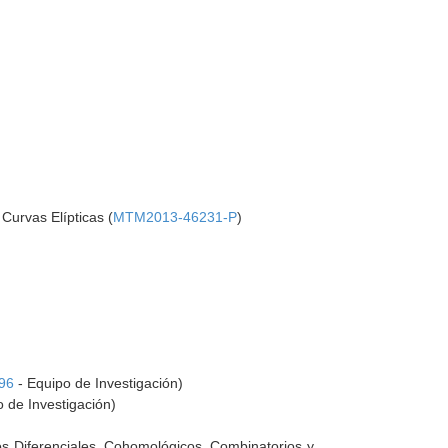
Curvas Elípticas (
MTM2013-46231-P
)
96
- Equipo de Investigación)
 de Investigación)
os Diferenciales, Cohomológicos, Combinatorios y