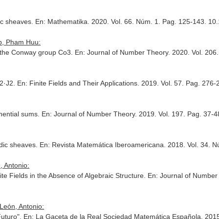
dic sheaves.
En: Mathematika
. 2020. Vol. 66. Núm. 1. Pag. 125-143. 1
ep, Pham Huu:
p the Conway group Co3.
En: Journal of Number Theory
. 2020. Vol. 206
 2·J2.
En: Finite Fields and Their Applications
. 2019. Vol. 57. Pag. 276-
nential sums.
En: Journal of Number Theory
. 2019. Vol. 197. Pag. 37-4
-adic sheaves.
En: Revista Matemática Iberoamericana
. 2018. Vol. 34.
 Antonio:
e Fields in the Absence of Algebraic Structure.
En: Journal of Number
León, Antonio:
Futuro".
En: La Gaceta de la Real Sociedad Matemática Española
. 201