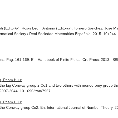
i (Editor/a), Rojas León, Antonio (Editor/a), Tornero Sanchez, Jose Mar
matical Society / Real Sociedad Matemática Española. 2015. 10+244
ums. Pag. 161-169.
En: Handbook of Finite Fields
. Crc Press. 2013. I
ep, Pham Huu:
p the big Conway group 2.Co1 and two others with monodromy group th
. 2007-2044. 10.1090/tran/7967
ep, Pham Huu:
p the Conway group Co2.
En: International Journal of Number Theory
. 2