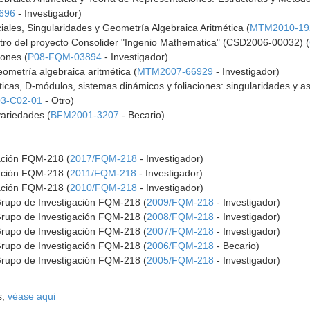
696
- Investigador)
iales, Singularidades y Geometría Algebraica Aritmética (
MTM2010-19
ntro del proyecto Consolider "Ingenio Mathematica" (CSD2006-00032) (
iones (
P08-FQM-03894
- Investigador)
ometría algebraica aritmética (
MTM2007-66929
- Investigador)
ticas, D-módulos, sistemas dinámicos y foliaciones: singularidades y a
3-C02-01
- Otro)
ariedades (
BFM2001-3207
- Becario)
gación FQM-218 (
2017/FQM-218
- Investigador)
gación FQM-218 (
2011/FQM-218
- Investigador)
gación FQM-218 (
2010/FQM-218
- Investigador)
Grupo de Investigación FQM-218 (
2009/FQM-218
- Investigador)
Grupo de Investigación FQM-218 (
2008/FQM-218
- Investigador)
Grupo de Investigación FQM-218 (
2007/FQM-218
- Investigador)
Grupo de Investigación FQM-218 (
2006/FQM-218
- Becario)
Grupo de Investigación FQM-218 (
2005/FQM-218
- Investigador)
s,
véase aqui