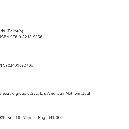
ia (Editor/a):
. ISBN 978-0-8218-9858-1
SBN 9781439873786
e Suzuki group 6.Suz.
En: American Mathematical
020. Vol. 16. Núm. 2. Pag. 341-360.