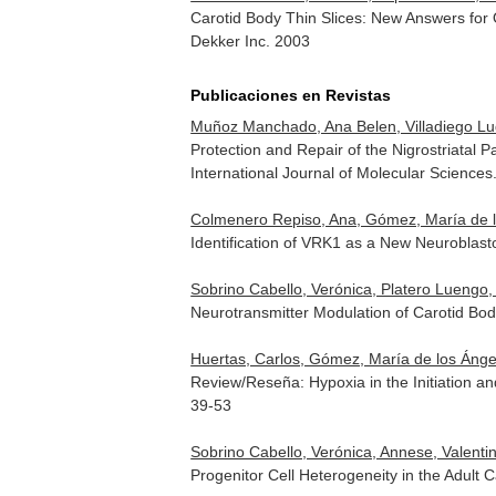
Carotid Body Thin Slices: New Answers for
Dekker Inc. 2003
Publicaciones en Revistas
Muñoz Manchado, Ana Belen, Villadiego Luqu
Protection and Repair of the Nigrostriatal
International Journal of Molecular Sciences
Colmenero Repiso, Ana, Gómez, María de los
Identification of VRK1 as a New Neuroblast
Sobrino Cabello, Verónica, Platero Luengo, 
Neurotransmitter Modulation of Carotid Bo
Huertas, Carlos, Gómez, María de los Ánge
Review/Reseña: Hypoxia in the Initiation 
39-53
Sobrino Cabello, Verónica, Annese, Valenti
Progenitor Cell Heterogeneity in the Adult