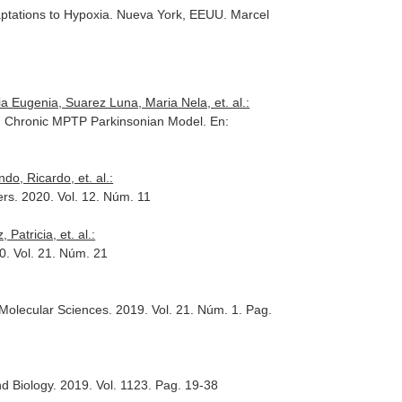
tations to Hypoxia
. Nueva York, EEUU. Marcel
a Eugenia, Suarez Luna, Maria Nela, et. al.:
 in Chronic MPTP Parkinsonian Model.
En:
o, Ricardo, et. al.:
ers
. 2020. Vol. 12. Núm. 11
atricia, et. al.:
0. Vol. 21. Núm. 21
f Molecular Sciences
. 2019. Vol. 21. Núm. 1. Pag.
d Biology
. 2019. Vol. 1123. Pag. 19-38