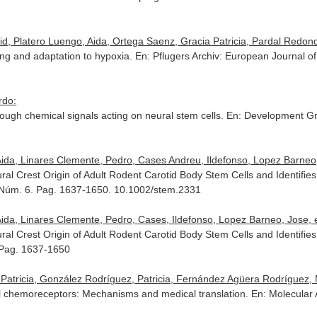
d, Platero Luengo, Aida, Ortega Saenz, Gracia Patricia, Pardal Redon
ng and adaptation to hypoxia.
En: Pflugers Archiv: European Journal of
rdo:
ugh chemical signals acting on neural stem cells.
En: Development Gro
ida, Linares Clemente, Pedro, Cases Andreu, Ildefonso, Lopez Barneo, 
ural Crest Origin of Adult Rodent Carotid Body Stem Cells and Identi
. Núm. 6. Pag. 1637-1650. 10.1002/stem.2331
ida, Linares Clemente, Pedro, Cases, Ildefonso, Lopez Barneo, Jose, et
ural Crest Origin of Adult Rodent Carotid Body Stem Cells and Identi
. Pag. 1637-1650
atricia, González Rodríguez, Patricia, Fernández Agüera Rodríguez, M
l chemoreceptors: Mechanisms and medical translation.
En: Molecular 