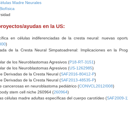
Células Madre Neurales
Biofísica
rsidad
proyectos/ayudas en la US:
ífica en células indiferenciadas de la cresta neural: nuevas opor
I00
)
ada de la Cresta Neural Simpatoadrenal: Implicaciones en la Prog
ular de los Neuroblastomas Agresivos (
P18-RT-3151
)
ular de los Neuroblastomas Agresivos (
US-1262985
)
e Derivadas de la Cresta Neural (
SAF2016-80412-P
)
e Derivadas de la Cresta Neural (
SAF2013-48535-P
)
re cancerosas en neuroblastoma pediátrico (
CONVCL2012/008
)
 body stem cell niche 260964 (
260964
)
las células madre adultas específicas del cuerpo carotídeo (
SAF2009-1