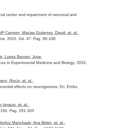
minal center and impairment of neuronal and
ª Carmen, Macias Gutierrez, David, et. al.:
ine
. 2015. Vol. 47. Pag. 90-108.
sé, Lopez Barneo, Jose:
ces in Experimental Medicine and Biology
. 2015.
ro, Rocío, et. al.:
ferential effects on neurogenesis.
En: Embo
gnacio, et. al.:
. 156. Pag. 291-303
 Muñoz Manchado, Ana Belen, et. al.: