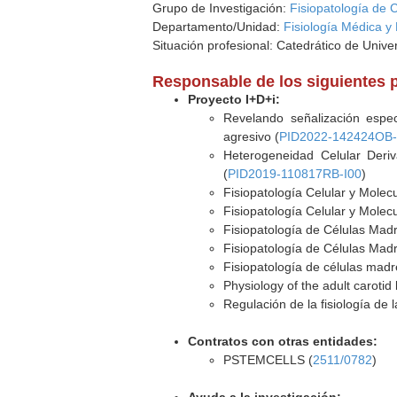
Grupo de Investigación:
Fisiopatología de 
Departamento/Unidad:
Fisiología Médica y 
Situación profesional: Catedrático de Unive
Responsable de los siguientes 
Proyecto I+D+i:
Revelando señalización espec
agresivo (
PID2022-142424OB-
Heterogeneidad Celular Deriv
(
PID2019-110817RB-I00
)
Fisiopatología Celular y Molec
Fisiopatología Celular y Molec
Fisiopatología de Células Madr
Fisiopatología de Células Madr
Fisiopatología de células mad
Physiology of the adult carotid
Regulación de la fisiología de 
Contratos con otras entidades:
PSTEMCELLS (
2511/0782
)