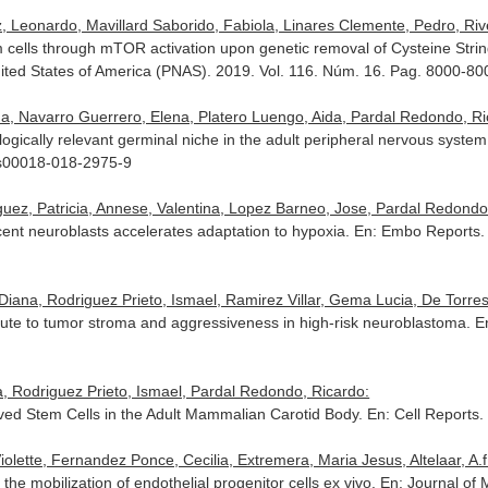
Leonardo, Mavillard Saborido, Fabiola, Linares Clemente, Pedro, Rive
m cells through mTOR activation upon genetic removal of Cysteine Stri
ited States of America (PNAS)
. 2019. Vol. 116. Núm. 16. Pag. 8000-80
na, Navarro Guerrero, Elena, Platero Luengo, Aida, Pardal Redondo, Ri
gically relevant germinal niche in the adult peripheral nervous syste
/s00018-018-2975-9
uez, Patricia, Annese, Valentina, Lopez Barneo, Jose, Pardal Redondo
ent neuroblasts accelerates adaptation to hypoxia.
En: Embo Reports
.
iana, Rodriguez Prieto, Ismael, Ramirez Villar, Gema Lucia, De Torres, 
ribute to tumor stroma and aggressiveness in high-risk neuroblastoma.
E
, Rodriguez Prieto, Ismael, Pardal Redondo, Ricardo:
rived Stem Cells in the Adult Mammalian Carotid Body.
En: Cell Reports
.
lette, Fernandez Ponce, Cecilia, Extremera, Maria Jesus, Altelaar, A.f.m
e mobilization of endothelial progenitor cells ex vivo.
En: Journal of 