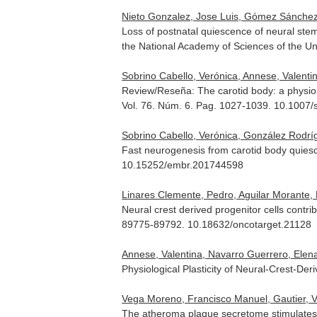
Nieto Gonzalez, Jose Luis, Gómez Sánchez, 
Loss of postnatal quiescence of neural ste
the National Academy of Sciences of the Un
Sobrino Cabello, Verónica, Annese, Valenti
Review/Reseña: The carotid body: a physiolo
Vol. 76. Núm. 6. Pag. 1027-1039. 10.1007
Sobrino Cabello, Verónica, González Rodríg
Fast neurogenesis from carotid body quiesc
10.15252/embr.201744598
Linares Clemente, Pedro, Aguilar Morante, D
Neural crest derived progenitor cells cont
89775-89792. 10.18632/oncotarget.21128
Annese, Valentina, Navarro Guerrero, Elena
Physiological Plasticity of Neural-Crest-De
Vega Moreno, Francisco Manuel, Gautier, Vio
The atheroma plaque secretome stimulates th