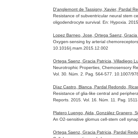
D'anglemont de Tassigny, Xavier, Pardal R
Resistance of subventricular neural stem ce
oligodendrocyte survival.
En: Hypoxia
. 201
Lopez Barneo, Jose, Ortega Saenz, Gracia P
Oxygen-sensing by arterial chemoreceptors
10.1016/j.mam.2015.12.002
Ortega Saenz, Gracia Patricia, Villadiego 
Neurotrophic Properties, Chemosensory R
Vol. 30. Núm. 2. Pag. 564-577. 10.1007/9
Díaz Castro, Blanca, Pardal Redondo, Ricar
Resistance of glia-like central and peripher
Reports
. 2015. Vol. 16. Núm. 11. Pag. 15
Platero Luengo, Aida, González Granero, Su
An O2-sensitive glomus cell-stem cell syna
Ortega Saenz, Gracia Patricia, Pardal Redon