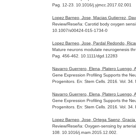
Pag. 12-23. 10.1016/j.yjmcc.2017.02.001
Lopez Barneo, Jose, Macias Gutierrez, Davi
Review/Reseña: Carotid body oxygen sensi
10.1007/s00424-015-1734-0
Lopez Barneo, Jose, Pardal Redondo, Rica
Mature neurons modulate neurogenesis thro
Pag. 456-462. 10.1111/dgd.12283
Navarro Guerrero, Elena, Platero Luengo, A
Gene Expression Profiling Supports the Ne
Progenitors.
En: Stem Cells
. 2016. Vol. 34
Navarro Guerrero, Elena, Platero Luengo, A
Gene Expression Profiling Supports the Ne
Progenitors.
En: Stem Cells
. 2016. Vol. 34
Lopez Barneo, Jose, Ortega Saenz, Gracia P
Review/Reseña: Oxygen-sensing by arteria
108. 10.1016/j.mam.2015.12.002.