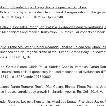
edondo, Ricardo, Lopez Lopez, Ivette, Lopez Barneo, Jose:
lls to chronic hypoxemia despite structural disorganization of the ger
5. Núm. 3. Pag. 15-33. 10.2147/Hp.s78248
atricia, González Rodríguez, Patricia, Fernández Agüera Rodríguez, M
: Mechanisms and medical translation.
En: Molecular Aspects of Medic
Luque, Francisco Javier, Pardal Redondo, Ricardo, Toledo Aral, Juan Jo
esponses and Neurogenic Niche of the Human Carotid Body.
En: Advan
78-3-319-18440-1_16
do, García Flores, Gloria Paula, Sobrino Cabello, Verónica, Durán Rome
al neural stem cells to genetically induced mitochondrial dysfunction-dif
11-1519. 10.15252/embr.201540982
sana, Durán Romero, Rocío, Díaz Castro, Blanca, Piruat Palomo, Jose I
pse induces carotid body growth in chronic hypoxia.
En: Cell
. 2014. Vol
do, Ricardo, Levitski, Konstantin, Villadiego Luque, Francisco Javier,