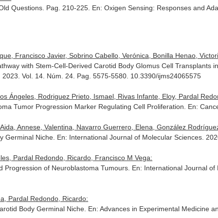
 Old Questions. Pag. 210-225.
En: Oxigen Sensing: Responses and Adap
e, Francisco Javier, Sobrino Cabello, Verónica, Bonilla Henao, Victori
 Pathway with Stem-Cell-Derived Carotid Body Glomus Cell Transplants
. 2023. Vol. 14. Núm. 24. Pag. 5575-5580. 10.3390/ijms24065575
 Ángeles, Rodriguez Prieto, Ismael, Rivas Infante, Eloy, Pardal Redond
oma Tumor Progression Marker Regulating Cell Proliferation.
En: Canc
Aida, Annese, Valentina, Navarro Guerrero, Elena, González Rodríguez, P
dy Germinal Niche.
En: International Journal of Molecular Sciences
. 202
les, Pardal Redondo, Ricardo, Francisco M Vega:
and Progression of Neuroblastoma Tumours.
En: International Journal o
na, Pardal Redondo, Ricardo:
 Carotid Body Germinal Niche.
En: Advances in Experimental Medicine an