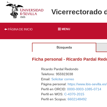
Vicerrectorado 
MENU
PÁGINA DE INICIO
Búsqueda
Ficha personal - Ricardo Pardal Re
Ricardo Pardal Redondo
Telefono: 955923038
Email:
Solicitar correo
Página personal:
https://www.ibis-sevilla.e
Perfil en ORCID:
0000-0003-1085-0714
Perfil en WOS:
C-4370-2015
Perfil en Scopus:
6602148492