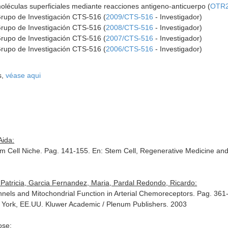
oléculas superficiales mediante reacciones antigeno-anticuerpo (
OTR2
Grupo de Investigación CTS-516 (
2009/CTS-516
- Investigador)
Grupo de Investigación CTS-516 (
2008/CTS-516
- Investigador)
Grupo de Investigación CTS-516 (
2007/CTS-516
- Investigador)
Grupo de Investigación CTS-516 (
2006/CTS-516
- Investigador)
s,
véase aqui
Aida:
em Cell Niche. Pag. 141-155.
En: Stem Cell, Regenerative Medicine an
Patricia, Garcia Fernandez, Maria, Pardal Redondo, Ricardo:
nels and Mitochondrial Function in Arterial Chemoreceptors. Pag. 361
 York, EE.UU. Kluwer Academic / Plenum Publishers. 2003
ose: