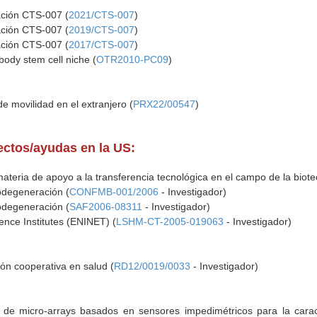
ación CTS-007 (
2021/CTS-007
)
ación CTS-007 (
2019/CTS-007
)
ación CTS-007 (
2017/CTS-007
)
 body stem cell niche (
OTR2010-PC09
)
e movilidad en el extranjero (
PRX22/00547
)
yectos/ayudas en la US:
teria de apoyo a la transferencia tecnológica en el campo de la biote
rodegeneración (
CONFMB-001/2006
- Investigador)
rodegeneración (
SAF2006-08311
- Investigador)
nce Institutes (ENINET) (
LSHM-CT-2005-019063
- Investigador)
ón cooperativa en salud (
RD12/0019/0033
- Investigador)
o de micro-arrays basados en sensores impedimétricos para la cara