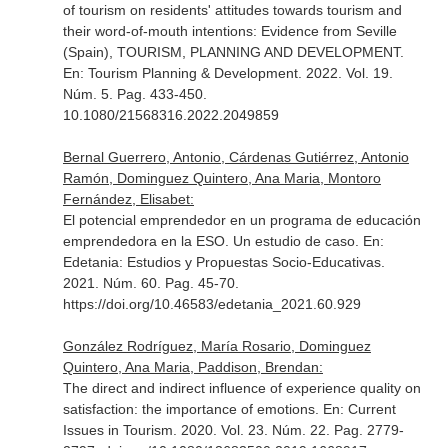
of tourism on residents' attitudes towards tourism and
their word-of-mouth intentions: Evidence from Seville
(Spain), TOURISM, PLANNING AND DEVELOPMENT.
En: Tourism Planning & Development
. 2022. Vol. 19.
Núm. 5. Pag. 433-450.
10.1080/21568316.2022.2049859
Bernal Guerrero, Antonio, Cárdenas Gutiérrez, Antonio
Ramón, Dominguez Quintero, Ana Maria, Montoro
Fernández, Elisabet:
El potencial emprendedor en un programa de educación
emprendedora en la ESO. Un estudio de caso.
En:
Edetania: Estudios y Propuestas Socio-Educativas
.
2021. Núm. 60. Pag. 45-70.
https://doi.org/10.46583/edetania_2021.60.929
González Rodríguez, María Rosario, Dominguez
Quintero, Ana Maria, Paddison, Brendan:
The direct and indirect influence of experience quality on
satisfaction: the importance of emotions.
En: Current
Issues in Tourism
. 2020. Vol. 23. Núm. 22. Pag. 2779-