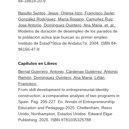
84-18819-20-9
Basulto Santos, Jesus, Ortega Irizo, Francisco Javier,
González Rodríguez, María Rosario, Camuñez Ruiz,
Jose Antonio, Dominguez Quintero, Ana Maria, et. al.:
Modelos de duración de desempleo de los parados de
la población activa que buscan su primer empleo.
Instituto de Estad?Stica de Andaluc?a. 2004. ISBN 84-
96156-47-8
Capítulos en Libros
Bernal Guerrero, Antonio, Cárdenas Gutiérrez, Antonio
Ramón, Dominguez Quintero, Ana Maria, Liñán,
Francisco:
From skill development to entrepreneurial-identity
construction: a comparative analysis of two programs in
Spain. Pag. 205-227.
En: Annals of Entrepreneurship
Education and Pedagogy-2025
. Cheltenham, Reino
Unido; Northampton, Estados Unidos. Edward Elgar
Publishing. 2025. ISBN 9781035325788