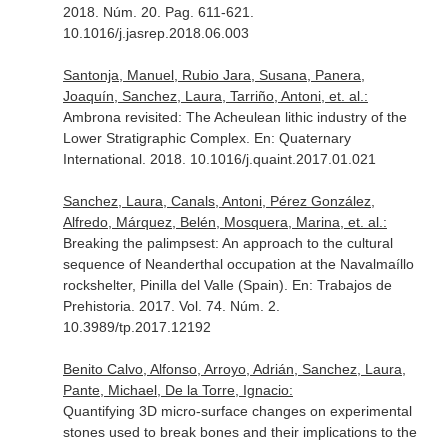
2018. Núm. 20. Pag. 611-621.
10.1016/j.jasrep.2018.06.003
Santonja, Manuel, Rubio Jara, Susana, Panera,
Joaquín, Sanchez, Laura, Tarriño, Antoni, et. al.:
Ambrona revisited: The Acheulean lithic industry of the
Lower Stratigraphic Complex.
En: Quaternary
International
. 2018. 10.1016/j.quaint.2017.01.021
Sanchez, Laura, Canals, Antoni, Pérez González,
Alfredo, Márquez, Belén, Mosquera, Marina, et. al.:
Breaking the palimpsest: An approach to the cultural
sequence of Neanderthal occupation at the Navalmaíllo
rockshelter, Pinilla del Valle (Spain).
En: Trabajos de
Prehistoria
. 2017. Vol. 74. Núm. 2.
10.3989/tp.2017.12192
Benito Calvo, Alfonso, Arroyo, Adrián, Sanchez, Laura,
Pante, Michael, De la Torre, Ignacio:
Quantifying 3D micro-surface changes on experimental
stones used to break bones and their implications to the