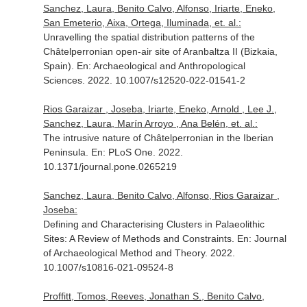
Sanchez, Laura, Benito Calvo, Alfonso, Iriarte, Eneko,
San Emeterio, Aixa, Ortega, Iluminada, et. al.:
Unravelling the spatial distribution patterns of the
Châtelperronian open-air site of Aranbaltza II (Bizkaia,
Spain).
En: Archaeological and Anthropological
Sciences
. 2022. 10.1007/s12520-022-01541-2
Rios Garaizar , Joseba, Iriarte, Eneko, Arnold , Lee J.,
Sanchez, Laura, Marín Arroyo , Ana Belén, et. al.:
The intrusive nature of Châtelperronian in the Iberian
Peninsula.
En: PLoS One
. 2022.
10.1371/journal.pone.0265219
Sanchez, Laura, Benito Calvo, Alfonso, Rios Garaizar ,
Joseba:
Defining and Characterising Clusters in Palaeolithic
Sites: A Review of Methods and Constraints.
En: Journal
of Archaeological Method and Theory
. 2022.
10.1007/s10816-021-09524-8
Proffitt, Tomos, Reeves, Jonathan S., Benito Calvo,