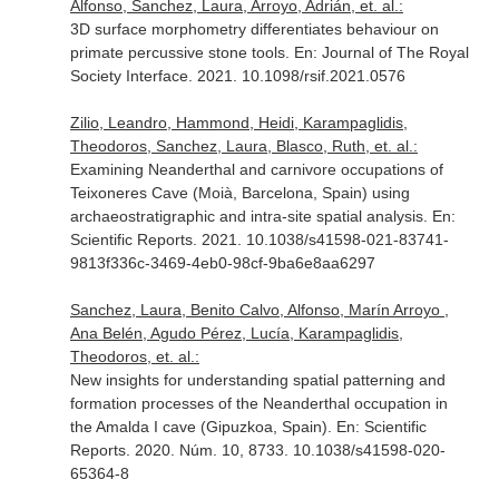
Alfonso, Sanchez, Laura, Arroyo, Adrián, et. al.:
3D surface morphometry differentiates behaviour on
primate percussive stone tools.
En: Journal of The Royal
Society Interface
. 2021. 10.1098/rsif.2021.0576
Zilio, Leandro, Hammond, Heidi, Karampaglidis,
Theodoros, Sanchez, Laura, Blasco, Ruth, et. al.:
Examining Neanderthal and carnivore occupations of
Teixoneres Cave (Moià, Barcelona, Spain) using
archaeostratigraphic and intra-site spatial analysis.
En:
Scientific Reports
. 2021. 10.1038/s41598-021-83741-
9813f336c-3469-4eb0-98cf-9ba6e8aa6297
Sanchez, Laura, Benito Calvo, Alfonso, Marín Arroyo ,
Ana Belén, Agudo Pérez, Lucía, Karampaglidis,
Theodoros, et. al.:
New insights for understanding spatial patterning and
formation processes of the Neanderthal occupation in
the Amalda I cave (Gipuzkoa, Spain).
En: Scientific
Reports
. 2020. Núm. 10, 8733. 10.1038/s41598-020-
65364-8