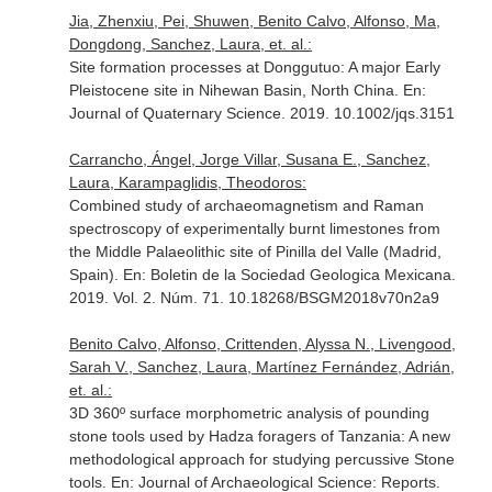
Jia, Zhenxiu, Pei, Shuwen, Benito Calvo, Alfonso, Ma,
Dongdong, Sanchez, Laura, et. al.:
Site formation processes at Donggutuo: A major Early
Pleistocene site in Nihewan Basin, North China.
En:
Journal of Quaternary Science
. 2019. 10.1002/jqs.3151
Carrancho, Ángel, Jorge Villar, Susana E., Sanchez,
Laura, Karampaglidis, Theodoros:
Combined study of archaeomagnetism and Raman
spectroscopy of experimentally burnt limestones from
the Middle Palaeolithic site of Pinilla del Valle (Madrid,
Spain).
En: Boletin de la Sociedad Geologica Mexicana
.
2019. Vol. 2. Núm. 71. 10.18268/BSGM2018v70n2a9
Benito Calvo, Alfonso, Crittenden, Alyssa N., Livengood,
Sarah V., Sanchez, Laura, Martínez Fernández, Adrián,
et. al.:
3D 360º surface morphometric analysis of pounding
stone tools used by Hadza foragers of Tanzania: A new
methodological approach for studying percussive Stone
tools.
En: Journal of Archaeological Science: Reports
.