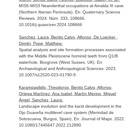
MIS5-MIS3 Neanderthal occupations at Amalda III cave
(Northern Iberian Peninsula).
En: Quaternary Science
Reviews
. 2024. Núm. 333, 108666.
10.1016/j.quascirev.2024.108666
Sanchez, Laura, Benito Calvo, Alfonso, De Loecker ,
Dimitri, Pope, Matthew:
Spatial analysis and site formation processes associated
with the Middle Pleistocene hominid teeth from Q1/B
waterhole, Boxgrove (West Sussex, UK).
En:
Archaeological and Anthropological Sciences
. 2023.
10.1007/s12520-023-01790-9
Karampaglidis, Theodoros, Benito Calvo, Alfonso,
Ortega Martínez, Ana Isabel, Martín Merino, Miguel
Ángel, Sanchez, Laura:
Landscape evolution and the karst development in the
Ojo Guareña multilevel cave system (Merindad de
Sotoscueva, Burgos, Spain).
En: Journal of Maps
. 2022.
10.1080/17445647.2022.212890