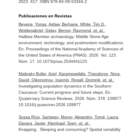
2023. 417. ISBN 978-84-09-53344-2
Publicaciones en Revistas
Beyene, Yonas, Asfaw, Berhane, White, Tim D.,
Woldegabriel, Giday, Bernor, Raymond, et. al.:
Halibee Member archaeology: Middle Stone Age
environment, technology, and postmortem modifications.
En: Proceedings of the National Academy of Sciences of
the United States of America (PNAS)
. 2026. Vol. 123.
Núm. 17. 10.1073/pnas.2534441123
Malinsky Buller, Ariel, Karampaglidis, Theodoros, Nora,
David, Oikonomou, Ioannis, Rogall, Dominik, et. al.:
Investigating population dynamics in the Southern
Caucasus: Current progress and future steps.
En:
Quaternary Science Reviews
. 2026. Núm. 378: 109877.
10.1016/j.quascirev.2026.109877
Sossa Ríos, Santiago, Mayor, Alejandro, Tomé, Laura,
Davara, Javier, Kleinhapl, Sven, et. al.:
Knapping.. Sleeping and consuming? Spatial variability