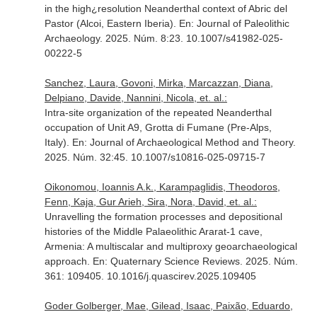
in the high¿resolution Neanderthal context of Abric del
Pastor (Alcoi, Eastern Iberia).
En: Journal of Paleolithic
Archaeology
. 2025. Núm. 8:23. 10.1007/s41982-025-
00222-5
Sanchez, Laura, Govoni, Mirka, Marcazzan, Diana,
Delpiano, Davide, Nannini, Nicola, et. al.:
Intra-site organization of the repeated Neanderthal
occupation of Unit A9, Grotta di Fumane (Pre-Alps,
Italy).
En: Journal of Archaeological Method and Theory
.
2025. Núm. 32:45. 10.1007/s10816-025-09715-7
Oikonomou, Ioannis A.k., Karampaglidis, Theodoros,
Fenn, Kaja, Gur Arieh, Sira, Nora, David, et. al.:
Unravelling the formation processes and depositional
histories of the Middle Palaeolithic Ararat-1 cave,
Armenia: A multiscalar and multiproxy geoarchaeological
approach.
En: Quaternary Science Reviews
. 2025. Núm.
361: 109405. 10.1016/j.quascirev.2025.109405
Goder Golberger, Mae, Gilead, Isaac, Paixão, Eduardo,