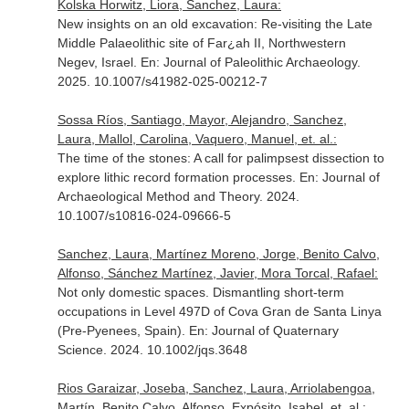
Kolska Horwitz, Liora, Sanchez, Laura:
New insights on an old excavation: Re-visiting the Late
Middle Palaeolithic site of Far¿ah II, Northwestern
Negev, Israel.
En: Journal of Paleolithic Archaeology
.
2025. 10.1007/s41982-025-00212-7
Sossa Ríos, Santiago, Mayor, Alejandro, Sanchez,
Laura, Mallol, Carolina, Vaquero, Manuel, et. al.:
The time of the stones: A call for palimpsest dissection to
explore lithic record formation processes.
En: Journal of
Archaeological Method and Theory
. 2024.
10.1007/s10816-024-09666-5
Sanchez, Laura, Martínez Moreno, Jorge, Benito Calvo,
Alfonso, Sánchez Martínez, Javier, Mora Torcal, Rafael:
Not only domestic spaces. Dismantling short-term
occupations in Level 497D of Cova Gran de Santa Linya
(Pre-Pyenees, Spain).
En: Journal of Quaternary
Science
. 2024. 10.1002/jqs.3648
Rios Garaizar, Joseba, Sanchez, Laura, Arriolabengoa,
Martín, Benito Calvo, Alfonso, Expósito, Isabel, et. al.: