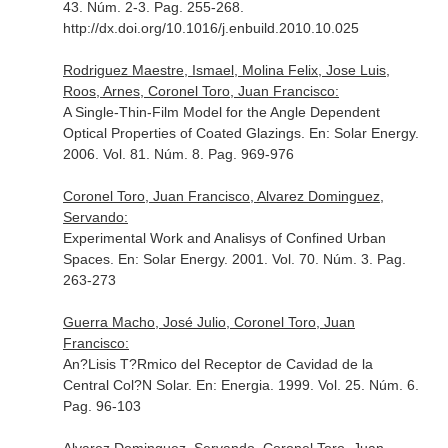
43. Núm. 2-3. Pag. 255-268.
http://dx.doi.org/10.1016/j.enbuild.2010.10.025
Rodriguez Maestre, Ismael, Molina Felix, Jose Luis,
Roos, Arnes, Coronel Toro, Juan Francisco:
A Single-Thin-Film Model for the Angle Dependent
Optical Properties of Coated Glazings.
En: Solar Energy
.
2006. Vol. 81. Núm. 8. Pag. 969-976
Coronel Toro, Juan Francisco, Alvarez Dominguez,
Servando:
Experimental Work and Analisys of Confined Urban
Spaces.
En: Solar Energy
. 2001. Vol. 70. Núm. 3. Pag.
263-273
Guerra Macho, José Julio, Coronel Toro, Juan
Francisco:
An?Lisis T?Rmico del Receptor de Cavidad de la
Central Col?N Solar.
En: Energia
. 1999. Vol. 25. Núm. 6.
Pag. 96-103