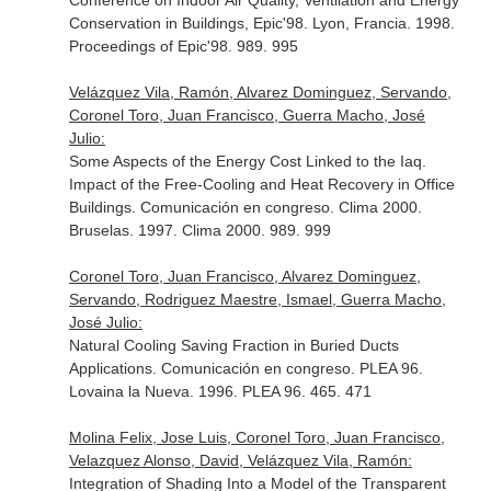
Conference on Indoor Air Quality, Ventilation and Energy
Conservation in Buildings, Epic'98. Lyon, Francia. 1998.
Proceedings of Epic'98. 989. 995
Velázquez Vila, Ramón, Alvarez Dominguez, Servando,
Coronel Toro, Juan Francisco, Guerra Macho, José
Julio:
Some Aspects of the Energy Cost Linked to the Iaq.
Impact of the Free-Cooling and Heat Recovery in Office
Buildings. Comunicación en congreso. Clima 2000.
Bruselas. 1997. Clima 2000. 989. 999
Coronel Toro, Juan Francisco, Alvarez Dominguez,
Servando, Rodriguez Maestre, Ismael, Guerra Macho,
José Julio:
Natural Cooling Saving Fraction in Buried Ducts
Applications. Comunicación en congreso. PLEA 96.
Lovaina la Nueva. 1996. PLEA 96. 465. 471
Molina Felix, Jose Luis, Coronel Toro, Juan Francisco,
Velazquez Alonso, David, Velázquez Vila, Ramón:
Integration of Shading Into a Model of the Transparent