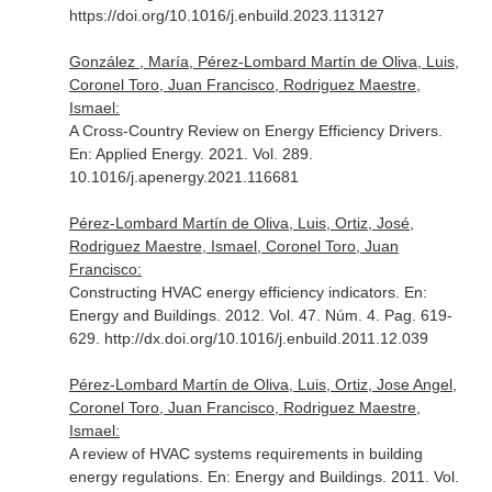
https://doi.org/10.1016/j.enbuild.2023.113127
González , María, Pérez-Lombard Martín de Oliva, Luis,
Coronel Toro, Juan Francisco, Rodriguez Maestre,
Ismael:
A Cross-Country Review on Energy Efficiency Drivers.
En: Applied Energy
. 2021. Vol. 289.
10.1016/j.apenergy.2021.116681
Pérez-Lombard Martín de Oliva, Luis, Ortiz, José,
Rodriguez Maestre, Ismael, Coronel Toro, Juan
Francisco:
Constructing HVAC energy efficiency indicators.
En:
Energy and Buildings
. 2012. Vol. 47. Núm. 4. Pag. 619-
629. http://dx.doi.org/10.1016/j.enbuild.2011.12.039
Pérez-Lombard Martín de Oliva, Luis, Ortiz, Jose Angel,
Coronel Toro, Juan Francisco, Rodriguez Maestre,
Ismael:
A review of HVAC systems requirements in building
energy regulations.
En: Energy and Buildings
. 2011. Vol.