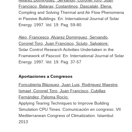
Alvarez Dominguez, Servando, Coronel Toro, Juan
Francisco, Balaras, Costantinos, Dascalaki, Elena:
Compling and Solving Thermal and Air Flow Phenomena
in Passive Buildings.
En: International Journal of Solar
Energy
. 1997. Vol. 19. Pag. 59-80
Aleo, Francesco, Alvarez Dominguez, Servando,
Coronel Toro, Juan Francisco, Sciuto, Salvatore:
Solar Control Research Activities Undertaken in the
Framework of Pascool.
En: International Journal of Solar
Energy
. 1997. Vol. 19. Pag. 37-57
Aportaciones a Congresos
Foncubierta Blázquez, Juan Luis, Rodriguez Maestre,
Ismael, Coronel Toro, Juan Francisco, Cubillas
Fernández, Paloma Rocío:
Applying Tearing Techniques to Improve Building
Simulation CPU Times. Comunicación en congreso. VII
Mediterranean Congress of Climatization. Istambul.
2013