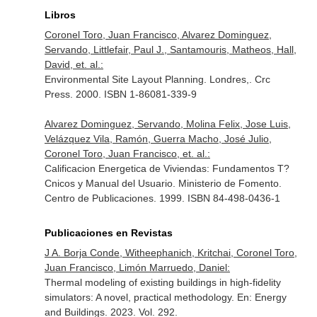
Libros
Coronel Toro, Juan Francisco, Alvarez Dominguez,
Servando, Littlefair, Paul J., Santamouris, Matheos, Hall,
David, et. al.:
Environmental Site Layout Planning. Londres,. Crc
Press. 2000. ISBN 1-86081-339-9
Alvarez Dominguez, Servando, Molina Felix, Jose Luis,
Velázquez Vila, Ramón, Guerra Macho, José Julio,
Coronel Toro, Juan Francisco, et. al.:
Calificacion Energetica de Viviendas: Fundamentos T?
Cnicos y Manual del Usuario. Ministerio de Fomento.
Centro de Publicaciones. 1999. ISBN 84-498-0436-1
Publicaciones en Revistas
J A. Borja Conde, Witheephanich, Kritchai, Coronel Toro,
Juan Francisco, Limón Marruedo, Daniel:
Thermal modeling of existing buildings in high-fidelity
simulators: A novel, practical methodology.
En: Energy
and Buildings
. 2023. Vol. 292.