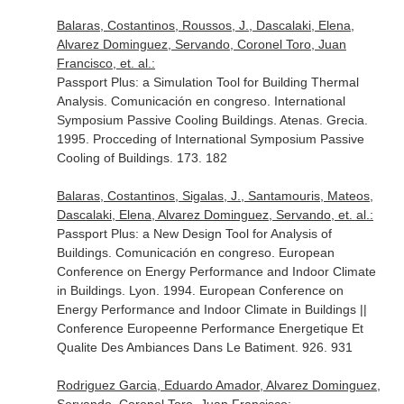
Balaras, Costantinos, Roussos, J., Dascalaki, Elena,
Alvarez Dominguez, Servando, Coronel Toro, Juan
Francisco, et. al.:
Passport Plus: a Simulation Tool for Building Thermal
Analysis. Comunicación en congreso. International
Symposium Passive Cooling Buildings. Atenas. Grecia.
1995. Procceding of International Symposium Passive
Cooling of Buildings. 173. 182
Balaras, Costantinos, Sigalas, J., Santamouris, Mateos,
Dascalaki, Elena, Alvarez Dominguez, Servando, et. al.:
Passport Plus: a New Design Tool for Analysis of
Buildings. Comunicación en congreso. European
Conference on Energy Performance and Indoor Climate
in Buildings. Lyon. 1994. European Conference on
Energy Performance and Indoor Climate in Buildings ||
Conference Europeenne Performance Energetique Et
Qualite Des Ambiances Dans Le Batiment. 926. 931
Rodriguez Garcia, Eduardo Amador, Alvarez Dominguez,