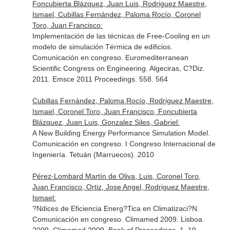
Foncubierta Blázquez, Juan Luis, Rodriguez Maestre,
Ismael, Cubillas Fernández, Paloma Rocío, Coronel
Toro, Juan Francisco:
Implementación de las técnicas de Free-Cooling en un
modelo de simulación Térmica de edificios.
Comunicación en congreso. Euromediterranean
Scientific Congress on Engineering. Algeciras, C?Diz.
2011. Emsce 2011 Proceedings. 558. 564
Cubillas Fernández, Paloma Rocío, Rodriguez Maestre,
Ismael, Coronel Toro, Juan Francisco, Foncubierta
Blázquez, Juan Luis, Gonzalez Siles, Gabriel:
A New Building Energy Performance Simulation Model.
Comunicación en congreso. I Congreso Internacional de
Ingeniería. Tetuán (Marruecos). 2010
Pérez-Lombard Martín de Oliva, Luis, Coronel Toro,
Juan Francisco, Ortiz, Jose Angel, Rodriguez Maestre,
Ismael:
?Ndices de Eficiencia Energ?Tica en Climatizaci?N.
Comunicación en congreso. Climamed 2009. Lisboa.