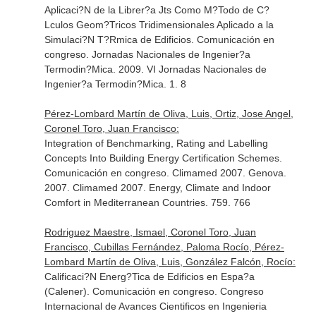
Aplicaci?N de la Librer?a Jts Como M?Todo de C?
Lculos Geom?Tricos Tridimensionales Aplicado a la
Simulaci?N T?Rmica de Edificios. Comunicación en
congreso. Jornadas Nacionales de Ingenier?a
Termodin?Mica. 2009. VI Jornadas Nacionales de
Ingenier?a Termodin?Mica. 1. 8
Pérez-Lombard Martín de Oliva, Luis, Ortiz, Jose Angel,
Coronel Toro, Juan Francisco:
Integration of Benchmarking, Rating and Labelling
Concepts Into Building Energy Certification Schemes.
Comunicación en congreso. Climamed 2007. Genova.
2007. Climamed 2007. Energy, Climate and Indoor
Comfort in Mediterranean Countries. 759. 766
Rodriguez Maestre, Ismael, Coronel Toro, Juan
Francisco, Cubillas Fernández, Paloma Rocío, Pérez-
Lombard Martín de Oliva, Luis, González Falcón, Rocío:
Calificaci?N Energ?Tica de Edificios en Espa?a
(Calener). Comunicación en congreso. Congreso
Internacional de Avances Cientificos en Ingenieria