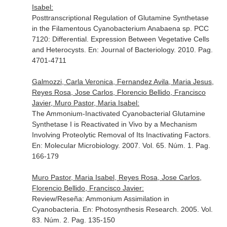
Isabel:
Posttranscriptional Regulation of Glutamine Synthetase
in the Filamentous Cyanobacterium Anabaena sp. PCC
7120: Differential. Expression Between Vegetative Cells
and Heterocysts.
En: Journal of Bacteriology
. 2010. Pag.
4701-4711
Galmozzi, Carla Veronica, Fernandez Avila, Maria Jesus,
Reyes Rosa, Jose Carlos, Florencio Bellido, Francisco
Javier, Muro Pastor, Maria Isabel:
The Ammonium-Inactivated Cyanobacterial Glutamine
Synthetase I is Reactivated in Vivo by a Mechanism
Involving Proteolytic Removal of Its Inactivating Factors.
En: Molecular Microbiology
. 2007. Vol. 65. Núm. 1. Pag.
166-179
Muro Pastor, Maria Isabel, Reyes Rosa, Jose Carlos,
Florencio Bellido, Francisco Javier:
Review/Reseña: Ammonium Assimilation in
Cyanobacteria.
En: Photosynthesis Research
. 2005. Vol.
83. Núm. 2. Pag. 135-150