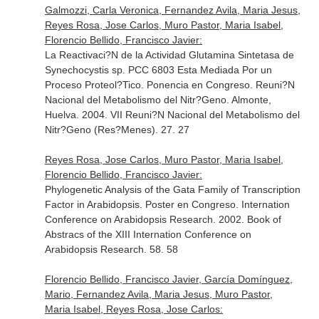
Galmozzi, Carla Veronica, Fernandez Avila, Maria Jesus,
Reyes Rosa, Jose Carlos, Muro Pastor, Maria Isabel,
Florencio Bellido, Francisco Javier:
La Reactivaci?N de la Actividad Glutamina Sintetasa de
Synechocystis sp. PCC 6803 Esta Mediada Por un
Proceso Proteol?Tico. Ponencia en Congreso. Reuni?N
Nacional del Metabolismo del Nitr?Geno. Almonte,
Huelva. 2004. VII Reuni?N Nacional del Metabolismo del
Nitr?Geno (Res?Menes). 27. 27
Reyes Rosa, Jose Carlos, Muro Pastor, Maria Isabel,
Florencio Bellido, Francisco Javier:
Phylogenetic Analysis of the Gata Family of Transcription
Factor in Arabidopsis. Poster en Congreso. Internation
Conference on Arabidopsis Research. 2002. Book of
Abstracs of the XIII Internation Conference on
Arabidopsis Research. 58. 58
Florencio Bellido, Francisco Javier, García Domínguez,
Mario, Fernandez Avila, Maria Jesus, Muro Pastor,
Maria Isabel, Reyes Rosa, Jose Carlos: