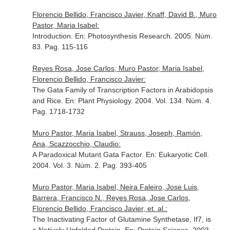
Florencio Bellido, Francisco Javier, Knaff, David B., Muro
Pastor, Maria Isabel:
Introduction.
En: Photosynthesis Research
. 2005. Núm.
83. Pag. 115-116
Reyes Rosa, Jose Carlos, Muro Pastor, Maria Isabel,
Florencio Bellido, Francisco Javier:
The Gata Family of Transcription Factors in Arabidopsis
and Rice.
En: Plant Physiology
. 2004. Vol. 134. Núm. 4.
Pag. 1718-1732
Muro Pastor, Maria Isabel, Strauss, Joseph, Ramón,
Ana, Scazzocchio, Claudio:
A Paradoxical Mutant Gata Factor.
En: Eukaryotic Cell
.
2004. Vol. 3. Núm. 2. Pag. 393-405
Muro Pastor, Maria Isabel, Neira Faleiro, Jose Luis,
Barrera, Francisco N., Reyes Rosa, Jose Carlos,
Florencio Bellido, Francisco Javier, et. al.:
The Inactivating Factor of Glutamine Synthetase, If7, is