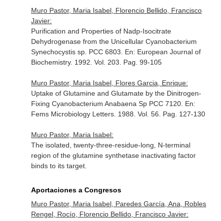
Muro Pastor, Maria Isabel, Florencio Bellido, Francisco
Javier:
Purification and Properties of Nadp-Isocitrate
Dehydrogenase from the Unicellular Cyanobacterium
Synechocystis sp. PCC 6803.
En: European Journal of
Biochemistry
. 1992. Vol. 203. Pag. 99-105
Muro Pastor, Maria Isabel, Flores Garcia, Enrique:
Uptake of Glutamine and Glutamate by the Dinitrogen-
Fixing Cyanobacterium Anabaena Sp PCC 7120.
En:
Fems Microbiology Letters
. 1988. Vol. 56. Pag. 127-130
Muro Pastor, Maria Isabel:
The isolated, twenty-three-residue-long, N-terminal
region of the glutamine synthetase inactivating factor
binds to its target.
Aportaciones a Congresos
Muro Pastor, Maria Isabel, Paredes García, Ana, Robles
Rengel, Rocío, Florencio Bellido, Francisco Javier: