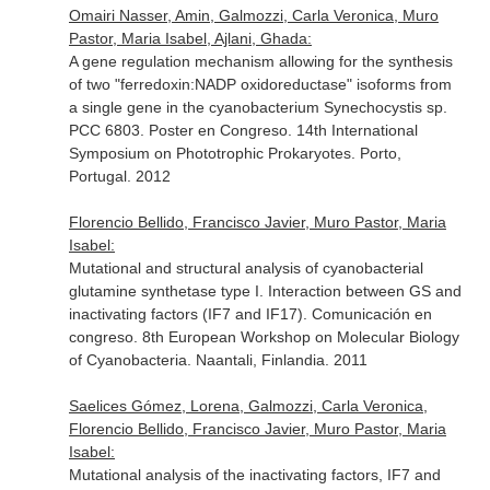
Omairi Nasser, Amin, Galmozzi, Carla Veronica, Muro
Pastor, Maria Isabel, Ajlani, Ghada:
A gene regulation mechanism allowing for the synthesis
of two "ferredoxin:NADP oxidoreductase" isoforms from
a single gene in the cyanobacterium Synechocystis sp.
PCC 6803. Poster en Congreso. 14th International
Symposium on Phototrophic Prokaryotes. Porto,
Portugal. 2012
Florencio Bellido, Francisco Javier, Muro Pastor, Maria
Isabel:
Mutational and structural analysis of cyanobacterial
glutamine synthetase type I. Interaction between GS and
inactivating factors (IF7 and IF17). Comunicación en
congreso. 8th European Workshop on Molecular Biology
of Cyanobacteria. Naantali, Finlandia. 2011
Saelices Gómez, Lorena, Galmozzi, Carla Veronica,
Florencio Bellido, Francisco Javier, Muro Pastor, Maria
Isabel:
Mutational analysis of the inactivating factors, IF7 and