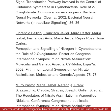
Signal Transduction Pathway Involved in the Control of
Glutamine Synthetase in Cyanobacteria. Role of 2-
Oxoglutarate. Comunicación en congreso. Bacterial
Neural Networks. Obernai. 2002. Bacterial Neural
Networks (Intracelluar Signalling). 36. 36
Florencio Bellido, Francisco Javier, Muro Pastor, Maria
Isabel, Fernandez Avila, Maria Jesus, Reyes Rosa, Jose
Carlos:
Perception and Signalling of Nitrogen in Cyanobacteria:
the Role of 2-Oxoglutarate. Poster en Congreso.
International Symposium on Nitrate Assimilation:
Molecular and Genetic Aspects. C?Rdoba, Espa?a.
2002. Fifth International Symposium on Nitrate
Assimilation: Molecular and Genetic Aspects. 78. 78
Muro Pastor, Maria Isabel, Narendja, Frank,
Scazzocchio, Claudio, Strauss, Joseph, Goller, S, et. al.:
The Regulators of Nitrate Assimilation in Aspergillus
Nidulans. Conferencia Congreso no publicada.
International Symposium on Nitrate Assimilation:
Vicerrectorado de Investigación. Universidad de Sevilla. Pabellón de Brasil. Paseo de las