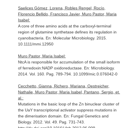
Saelices Gómez, Lorena, Robles Rengel, Rocío,
Florencio Bellido, Francisco Javier, Muro Pastor, Maria
Isabel:
A core of three amino acids at the carboxyl-terminal
region of glutamine synthetase defines its regulation in
cyanobacteria.
En: Molecular Microbiology
. 2015.
10.1111/mmi.12950
Muro Pastor, Maria Isabel:
NtcA is responsible for accumulation of the small isoform
of ferredoxin:NADP oxidoreductase.
En: Microbiology
.
2014. Vol. 160. Pag. 789-794. 10.1099/mic.0.076042-0
Cecchetto, Gianna, Richero, Mariana, Oestreicher,
Nathalie, Muro Pastor, Maria Isabel, Pantano, Sergio, et.
al.:
Mutations in the basic loop of the Zn binuclear cluster of
the UaY transcriptional activator suppress mutations in
the dimerisation domain.
En: Fungal Genetics and
Biology
. 2012. Vol. 49. Pag. 731-743.