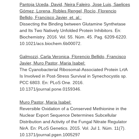
Pantoja Uceda, David, Neira Faleiro, Jose Luis, Saelices
Gómez, Lorena, Robles Rengel, Rocío, Florencio
Bellido, Francisco Javier, et. al.:
Dissecting the Binding between Glutamine Synthetase
and Its Two Natively Unfolded Protein Inhibitors.
En:
Biochemistry
. 2016. Vol. 55. Núm. 45. Pag. 6209-6220.
10.1021/acs.biochem.6b00072.
Galmozzi, Carla Veronica, Florencio Bellido, Francisco
Javier, Muro Pastor, Maria Isabel:
The Cyanobacterial Ribosomal-Associated Protein LrtA
Is Involved in Post-Stress Survival in Synechocystis sp.
PCC 6803.
En: PLoS One
. 2016.
10.1371/journal.pone.0159346.
Muro Pastor, Maria Isabel:
Reversible Oxidation of a Conserved Methionine in the
Nuclear Export Sequence Determines Subcellular
Distribution and Activity of the Fungal Nitrate Regulator
NirA.
En: PLoS Genetics
. 2015. Vol. Jul 1. Núm. 11(7).
10.1371/journal.pgen.1005297