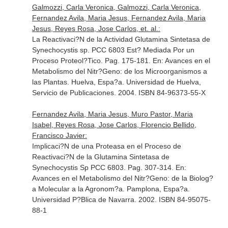
Galmozzi, Carla Veronica, Galmozzi, Carla Veronica,
Fernandez Avila, Maria Jesus, Fernandez Avila, Maria
Jesus, Reyes Rosa, Jose Carlos, et. al.:
La Reactivaci?N de la Actividad Glutamina Sintetasa de
Synechocystis sp. PCC 6803 Est? Mediada Por un
Proceso Proteol?Tico. Pag. 175-181.
En: Avances en el
Metabolismo del Nitr?Geno: de los Microorganismos a
las Plantas
. Huelva, Espa?a. Universidad de Huelva,
Servicio de Publicaciones. 2004. ISBN 84-96373-55-X
Fernandez Avila, Maria Jesus, Muro Pastor, Maria
Isabel, Reyes Rosa, Jose Carlos, Florencio Bellido,
Francisco Javier:
Implicaci?N de una Proteasa en el Proceso de
Reactivaci?N de la Glutamina Sintetasa de
Synechocystis Sp PCC 6803. Pag. 307-314.
En:
Avances en el Metabolismo del Nitr?Geno: de la Biolog?
a Molecular a la Agronom?a
. Pamplona, Espa?a.
Universidad P?Blica de Navarra. 2002. ISBN 84-95075-
88-1