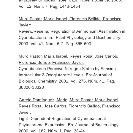
a Natively Unfolded Protein.
En: Protein Science
. 2003.
Vol. 12. Núm. 7. Pag. 1443-1454
Muro Pastor, Maria Isabel, Florencio Bellido, Francisco
Javier:
Review/Reseña: Regulation of Ammonium Assimilation in
Cyanobacteria.
En: Plant Physiology and Biochemistry
.
2003. Vol. 41. Núm. 6-7. Pag. 595-603
Muro Pastor, Maria Isabel, Reyes Rosa, Jose Carlos,
Florencio Bellido, Francisco Javier:
Cyanobacteria Perceive Nitrogen Status by Sensing
Intracellular 2-Oxoglutarate Levels.
En: Journal of
Biological Chemistry
. 2001. Vol. 276. Núm. 41. Pag.
38320-38328
García Domínguez, Mario, Muro Pastor, Maria Isabel,
Reyes Rosa, Jose Carlos, Florencio Bellido, Francisco
Javier:
Light-Dependent Regulation of Cyanobacterial
Phytochrome Expression.
En: Journal of Bacteriology
.
2000. Vol. 182. Núm. 1. Pag. 38-44