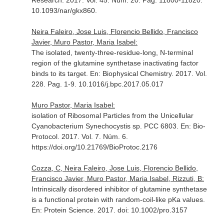
Research
. 2017. Vol. 45. Núm. 20. Pag. 11800-11820.
10.1093/nar/gkx860.
Neira Faleiro, Jose Luis, Florencio Bellido, Francisco
Javier, Muro Pastor, Maria Isabel:
The isolated, twenty-three-residue-long, N-terminal
region of the glutamine synthetase inactivating factor
binds to its target.
En: Biophysical Chemistry
. 2017. Vol.
228. Pag. 1-9. 10.1016/j.bpc.2017.05.017
Muro Pastor, Maria Isabel:
isolation of Ribosomal Particles from the Unicellular
Cyanobacterium Synechocystis sp. PCC 6803.
En: Bio-
Protocol
. 2017. Vol. 7. Núm. 6.
https://doi.org/10.21769/BioProtoc.2176
Cozza, C, Neira Faleiro, Jose Luis, Florencio Bellido,
Francisco Javier, Muro Pastor, Maria Isabel, Rizzuti, B:
Intrinsically disordered inhibitor of glutamine synthetase
is a functional protein with random-coil-like pKa values.
En: Protein Science
. 2017. doi: 10.1002/pro.3157