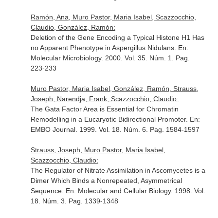
Ramón, Ana, Muro Pastor, Maria Isabel, Scazzocchio,
Claudio, González, Ramón:
Deletion of the Gene Encoding a Typical Histone H1 Has
no Apparent Phenotype in Aspergillus Nidulans.
En:
Molecular Microbiology
. 2000. Vol. 35. Núm. 1. Pag.
223-233
Muro Pastor, Maria Isabel, González, Ramón, Strauss,
Joseph, Narendja, Frank, Scazzocchio, Claudio:
The Gata Factor Area is Essential for Chromatin
Remodelling in a Eucaryotic Bidirectional Promoter.
En:
EMBO Journal
. 1999. Vol. 18. Núm. 6. Pag. 1584-1597
Strauss, Joseph, Muro Pastor, Maria Isabel,
Scazzocchio, Claudio:
The Regulator of Nitrate Assimilation in Ascomycetes is a
Dimer Which Binds a Nonrepeated, Asymmetrical
Sequence.
En: Molecular and Cellular Biology
. 1998. Vol.
18. Núm. 3. Pag. 1339-1348