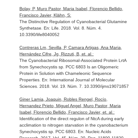
Bolay, P, Muro Pastor, Maria Isabel, Florencio Bellido,
Francisco Javier, Klähn, S:
The Distinctive Regulation of Cyanobacterial Glutamine
Synthetase.
En: Life
. 2018. Vol. 8. Núm. 4.
10.3390/life8040052
Contreras Lm, Sevilla, P, Camara Artigas, Ana Maria,
Hernández Cifre, Jg, Rizzuti, B, et. al.:
The Cyanobacterial Ribosomal-Associated Protein LrtA
from Synechocystis sp. PCC 6803 Is an Oligomeric
Protein in Solution with Chameleonic Sequence
Properties.
En: International Journal of Molecular
Sciences
. 2018. Vol. 19. Núm. 7. 10.3390/ijms19071857
Giner Lamia, Joaquin, Robles Rengel, Rocío,
Hernandez Prieto, Miguel Angel, Muro Pastor, Maria
Isabel, Florencio Bellido, Francisco Javier, et. al.:
Identification of the direct regulon of NtcA during early
acclimation to nitrogen starvation in the cyanobacterium
Synechocystis sp. PCC 6803.
En: Nucleic Acids