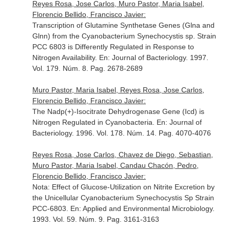
Reyes Rosa, Jose Carlos, Muro Pastor, Maria Isabel,
Florencio Bellido, Francisco Javier:
Transcription of Glutamine Synthetase Genes (Glna and
Glnn) from the Cyanobacterium Synechocystis sp. Strain
PCC 6803 is Differently Regulated in Response to
Nitrogen Availability.
En: Journal of Bacteriology
. 1997.
Vol. 179. Núm. 8. Pag. 2678-2689
Muro Pastor, Maria Isabel, Reyes Rosa, Jose Carlos,
Florencio Bellido, Francisco Javier:
The Nadp(+)-Isocitrate Dehydrogenase Gene (Icd) is
Nitrogen Regulated in Cyanobacteria.
En: Journal of
Bacteriology
. 1996. Vol. 178. Núm. 14. Pag. 4070-4076
Reyes Rosa, Jose Carlos, Chavez de Diego, Sebastian,
Muro Pastor, Maria Isabel, Candau Chacón, Pedro,
Florencio Bellido, Francisco Javier:
Nota: Effect of Glucose-Utilization on Nitrite Excretion by
the Unicellular Cyanobacterium Synechocystis Sp Strain
PCC-6803.
En: Applied and Environmental Microbiology
.
1993. Vol. 59. Núm. 9. Pag. 3161-3163