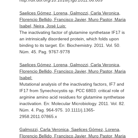
http://dx.doi.org/10.1016/j.fgb.2012.06.009
Saelices Gómez, Lorena, Galmozzi, Carla Veronica,
Florencio Bellido, Francisco Javier, Muro Pastor, Maria
Isabel, Neira, José Luis:
The inactivating factor of glutamine synthetase IF17 is
an intrinsically disordered protein, which folds upon
binding to its target.
En: Biochemistry
. 2011. Vol. 50.
Núm. 45. Pag. 9767-9778
Saelices Gómez, Lorena, Galmozzi, Carla Veronica,
Florencio Bellido, Francisco Javier, Muro Pastor, Maria
Isabel:
Mutational analysis of the inactivating factors, IF7 and
IF17 from Synechocystis sp. PCC 6803: critical role of
arginine amino acid residues for glutamine synthetase
inactivation.
En: Molecular Microbiology
. 2011. Vol. 82.
Núm. 4. Pag. 964-975. 10.1111/j.1365-
2958.2011.07865.x
Galmozzi, Carla Veronica, Saelices Gómez, Lorena,
Florencio Bellido, Francisco Javier, Muro Pastor, Maria