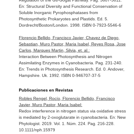
Regulation of the Gs-Gogat Pathway. Pag. 3607-3612.
En: Structural Diversity and Functional Conservation of
Soluble Inorganic Pyrophosphatases from
Photosynthetic Prokaryotes and Plastids
. Ed. 5.
Dordrecht/Boston/London. 1998. ISBN 0-7923-5546-6
Florencio Bellido, Francisco Javier, Chavez de Diego,
Sebastian, Muro Pastor, Maria Isabel, Reyes Rosa, Jose
Carlos, Marques Martin, Silvia, et. al.:
Interaction Between Photosynthesis and Nitrogen
Assimilating Enzymes in Cyanobacteria. Pag. 231-240.
En: Trends in Photosynthesis Research
. Ed. 0. Andover,
Hampshire. Uk. 1992. ISBN 0-946707-37-5
Publicaciones en Revistas
Robles Rengel, Rocío, Florencio Bellido, Francisco
Javier, Muro Pastor, Maria Isabel:
Redox interference in nitrogen status via oxidative stress
is mediated by 2-oxoglutarate in cyanobacteria.
En: New
Phytologist
. 2019. Vol. 1. Núm. 224. Pag. 216-228.
10.1111/nph.15979