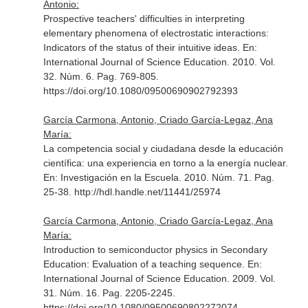
Antonio:
Prospective teachers' difficulties in interpreting
elementary phenomena of electrostatic interactions:
Indicators of the status of their intuitive ideas.
En:
International Journal of Science Education
. 2010. Vol.
32. Núm. 6. Pag. 769-805.
https://doi.org/10.1080/09500690902792393
García Carmona, Antonio, Criado García-Legaz, Ana
María:
La competencia social y ciudadana desde la educación
científica: una experiencia en torno a la energía nuclear.
En: Investigación en la Escuela
. 2010. Núm. 71. Pag.
25-38. http://hdl.handle.net/11441/25974
García Carmona, Antonio, Criado García-Legaz, Ana
María:
Introduction to semiconductor physics in Secondary
Education: Evaluation of a teaching sequence.
En:
International Journal of Science Education
. 2009. Vol.
31. Núm. 16. Pag. 2205-2245.
https://doi.org/10.1080/09500690802272074