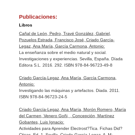
Publicaciones:
Libros
Cañal de León, Pedro, Travé González, Gabriel,
Pozuelos Estrada, Francisco José, Criado García-
Legaz, Ana María, García Carmona, Antonio:
La enseñanza sobre el medio natural y social.
Investigaciones y experiencias. Sevilla, España. Díada
Editora S.L. 2016. 292. ISBN 978-84-96723-49-8
Criado García-Legaz, Ana María, García Carmona,
Antonio:
Investigando las máquinas y artefactos. Diada. 2011.
ISBN 978-84-96723-24-5
Criado García-Legaz, Ana María, Morón Romero, María
del Carmen, Venero Goñi, , Concepción, Martínez
Gobantes, Luis Ignacio:
Actividades para Aprender Electrost?Tica. Fichas Did?
Cticas. Ed. 1. Sevilla. Criado-García-Legaz, A. M;