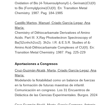
Oxidation of Bis (4-Toluensulphonyl1-L-Serinato)CU(II)
to Bis (Formylglycine)CU(II).
En: Transition Metal
Chemistry
. 1987. Pag. 184-1985
Castillo Martos, Manuel, Criado García-Legaz, Ana
María:
Chemistry of Dithiocarbamate Derivatives of Amino
Acids. Part III. X,Ray Photoelectron Spectroscopy of
Ba(S2cnhch2co2). 3h2o. I.R. & E.S.R. Studies of &-
Amino Acid-Dithiocarbamate Complexes of CU(II).
En:
Transition Metal Chemistry
. 1987. Pag. 225-229
Aportaciones a Congresos
Cruz-Guzmán Alcalá, Marta, Criado García-Legaz, Ana
María:
Modelando la flotabilidad como un balance de fuerzas
en la formación de futuras maestras de infantil.
Comunicación en congreso. Los 31 Encuentros de
Didáctica de las Ciencias Experimentales. Burgos. 2024
Cruz-Guzmán Alcalá, Marta, García Carmona, Antonio,