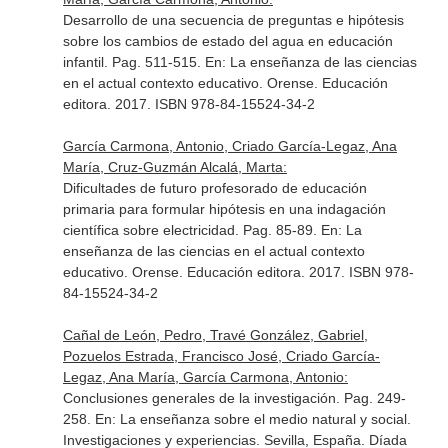
Desarrollo de una secuencia de preguntas e hipótesis
sobre los cambios de estado del agua en educación
infantil. Pag. 511-515.
En: La enseñanza de las ciencias
en el actual contexto educativo
. Orense. Educación
editora. 2017. ISBN 978-84-15524-34-2
García Carmona, Antonio, Criado García-Legaz, Ana
María, Cruz-Guzmán Alcalá, Marta:
Dificultades de futuro profesorado de educación
primaria para formular hipótesis en una indagación
científica sobre electricidad. Pag. 85-89.
En: La
enseñanza de las ciencias en el actual contexto
educativo
. Orense. Educación editora. 2017. ISBN 978-
84-15524-34-2
Cañal de León, Pedro, Travé González, Gabriel,
Pozuelos Estrada, Francisco José, Criado García-
Legaz, Ana María, García Carmona, Antonio:
Conclusiones generales de la investigación. Pag. 249-
258.
En: La enseñanza sobre el medio natural y social.
Investigaciones y experiencias
. Sevilla, España. Díada