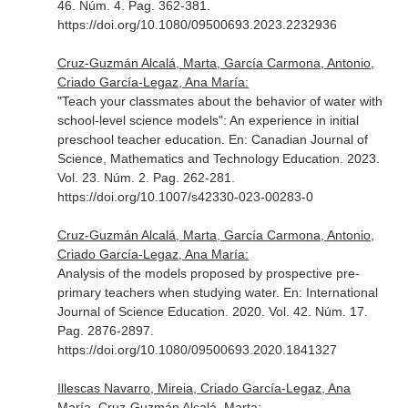
46. Núm. 4. Pag. 362-381.
https://doi.org/10.1080/09500693.2023.2232936
Cruz-Guzmán Alcalá, Marta, García Carmona, Antonio,
Criado García-Legaz, Ana María:
"Teach your classmates about the behavior of water with
school-level science models": An experience in initial
preschool teacher education.
En: Canadian Journal of
Science, Mathematics and Technology Education
. 2023.
Vol. 23. Núm. 2. Pag. 262-281.
https://doi.org/10.1007/s42330-023-00283-0
Cruz-Guzmán Alcalá, Marta, García Carmona, Antonio,
Criado García-Legaz, Ana María:
Analysis of the models proposed by prospective pre-
primary teachers when studying water.
En: International
Journal of Science Education
. 2020. Vol. 42. Núm. 17.
Pag. 2876-2897.
https://doi.org/10.1080/09500693.2020.1841327
Illescas Navarro, Mireia, Criado García-Legaz, Ana
María, Cruz-Guzmán Alcalá, Marta: