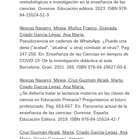
metodológicas e investigación en la enseñanza de las
ciencias
. Ourense. Educación editora. 2023. ISBN 978-
84-15524-51-9
Illescas Navarro, Mireia, Muñoz Franco, Granada,
Criado García-Legaz, Ana María:
Pseudociencia en cadenas de WhatsApp. ¿Puede una
dieta ("ácidad", "alcalina" u otra) combatir al virus?. Pag.
247-256.
En: Enseñanza de las Ciencias en tiempos de
COVID-19. De la investigación didáctica al aula
.
Barcelona. Graó. 2021. 265. ISBN 978-84-18627-60-6
Illescas Navarro, Mireia, Cruz-Guzmán Alcalá, Marta,
Criado García-Legaz, Ana María:
¿Se debería tratar la lactancia materna en las clases de
ciencia en Educación Primaria? Preguntamos al futuro
profesorado. Pag. 653-657.
En: Panorama actual de la
enseñanza de las ciencias
. Ourense, España.
Educación Editora. 2019. ISBN 978-84-15524-42-7
Cruz-Guzmán Alcalá, Marta, Criado García-Legaz, Ana
María, García Carmona, Antonio: