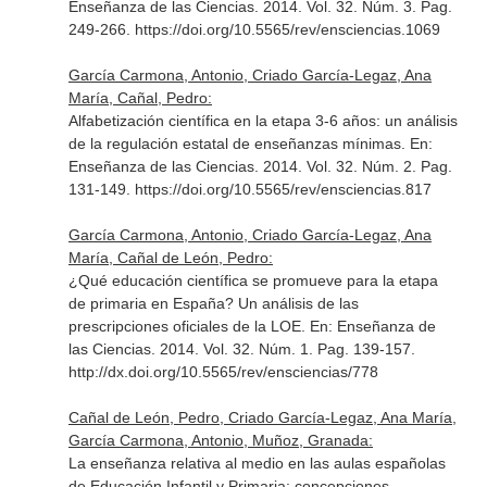
Enseñanza de las Ciencias
. 2014. Vol. 32. Núm. 3. Pag.
249-266. https://doi.org/10.5565/rev/ensciencias.1069
García Carmona, Antonio, Criado García-Legaz, Ana
María, Cañal, Pedro:
Alfabetización científica en la etapa 3-6 años: un análisis
de la regulación estatal de enseñanzas mínimas.
En:
Enseñanza de las Ciencias
. 2014. Vol. 32. Núm. 2. Pag.
131-149. https://doi.org/10.5565/rev/ensciencias.817
García Carmona, Antonio, Criado García-Legaz, Ana
María, Cañal de León, Pedro:
¿Qué educación científica se promueve para la etapa
de primaria en España? Un análisis de las
prescripciones oficiales de la LOE.
En: Enseñanza de
las Ciencias
. 2014. Vol. 32. Núm. 1. Pag. 139-157.
http://dx.doi.org/10.5565/rev/ensciencias/778
Cañal de León, Pedro, Criado García-Legaz, Ana María,
García Carmona, Antonio, Muñoz, Granada:
La enseñanza relativa al medio en las aulas españolas
de Educación Infantil y Primaria: concepciones