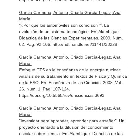
García Carmona, Antonio, Criado García-Legaz, Ana
María:
"¿Por qué los automóviles son como son?". La
evolución de un sistema tecnológico.
En: Alambique:
Didáctica de las Ciencias Experimentales
. 2009. Núm.
62. Pag. 92-106. http://hdl.handle.net/11441/33228
García Carmona, Antonio, Criado García-Legaz, Ana
María:
Enfoque CTS en la enseñanza de la energía nuclear:
Análisis de su tratamiento en textos de Física y Química
de la ESO.
En: Enseñanza de las Ciencias
. 2008. Vol.
26. Núm. 1. Pag. 107-124.
https://doi.org/10.5565/rev/ensciencias.3693
García Carmona, Antonio, Criado García-Legaz, Ana
María:
"Investigar para aprender, aprender para enseñar". Un
proyecto orientado a la difusión del conocimiento
escolar sobre ciencia.
En: Alambique: Didáctica de las