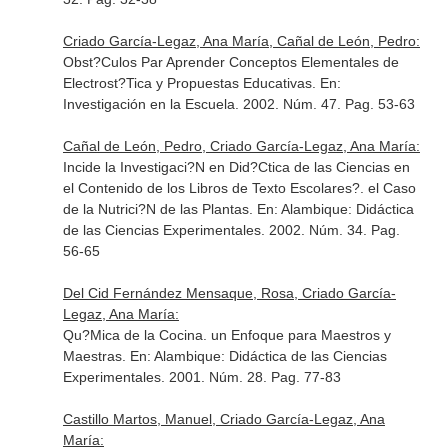
Criado García-Legaz, Ana María, Cañal de León, Pedro:
Obst?Culos Par Aprender Conceptos Elementales de
Electrost?Tica y Propuestas Educativas.
En:
Investigación en la Escuela
. 2002. Núm. 47. Pag. 53-63
Cañal de León, Pedro, Criado García-Legaz, Ana María:
Incide la Investigaci?N en Did?Ctica de las Ciencias en
el Contenido de los Libros de Texto Escolares?. el Caso
de la Nutrici?N de las Plantas.
En: Alambique: Didáctica
de las Ciencias Experimentales
. 2002. Núm. 34. Pag.
56-65
Del Cid Fernández Mensaque, Rosa, Criado García-
Legaz, Ana María:
Qu?Mica de la Cocina. un Enfoque para Maestros y
Maestras.
En: Alambique: Didáctica de las Ciencias
Experimentales
. 2001. Núm. 28. Pag. 77-83
Castillo Martos, Manuel, Criado García-Legaz, Ana
María: