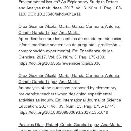
Environmental issues? An Exploratory Study to Detect
and Analyse their Ideas. 2017. Vol. 6. Núm. 1. Pag. 103-
119. DOI: 10.15640/jehd.v6n1a11
Cruz-Guzmán Alcalá, Marta, García Carmona, Antonio,
Criado García-Legaz, Ana María:
Aprendiendo sobre los cambios de estado en educación
infantil mediante secuencias de pregunta - predicción -
comprobación experimental.
En: Enseñanza de las
Ciencias
. 2017. Vol. 35. Núm. 3. Pag. 175-193.
https://doi.org/10.5565/rev/ensciencias.2336
Cruz-Guzmán Alcalá, Marta, García Carmona, Antonio,
Criado García-Legaz, Ana María:
An analysis of the questions proposed by elementary
pre-service teachers when designing experimental
activities as inquiry.
En: International Journal of Science
Education
. 2017. Vol. 39. Núm. 13. Pag. 1755-1774.
https://doi.org/10.1080/09500693.2017.1351649
Palacios Díaz, Rafael, Criado García-Legaz, Ana María:
Lo que no dicen los libros españoles de texto de