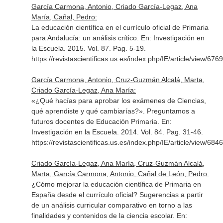
García Carmona, Antonio, Criado García-Legaz, Ana
María, Cañal, Pedro:
La educación científica en el currículo oficial de Primaria
para Andalucía: un análisis crítico.
En: Investigación en
la Escuela
. 2015. Vol. 87. Pag. 5-19.
https://revistascientificas.us.es/index.php/IE/article/view/6769
García Carmona, Antonio, Cruz-Guzmán Alcalá, Marta,
Criado García-Legaz, Ana María:
«¿Qué hacías para aprobar los exámenes de Ciencias,
qué aprendiste y qué cambiarías?». Preguntamos a
futuros docentes de Educación Primaria.
En:
Investigación en la Escuela
. 2014. Vol. 84. Pag. 31-46.
https://revistascientificas.us.es/index.php/IE/article/view/6846
Criado García-Legaz, Ana María, Cruz-Guzmán Alcalá,
Marta, García Carmona, Antonio, Cañal de León, Pedro:
¿Cómo mejorar la educación científica de Primaria en
España desde el currículo oficial? Sugerencias a partir
de un análisis curricular comparativo en torno a las
finalidades y contenidos de la ciencia escolar.
En: