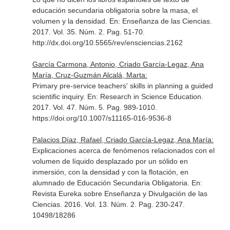
educación secundaria obligatoria sobre la masa, el
volumen y la densidad.
En: Enseñanza de las Ciencias
.
2017. Vol. 35. Núm. 2. Pag. 51-70.
http://dx.doi.org/10.5565/rev/ensciencias.2162
García Carmona, Antonio, Criado García-Legaz, Ana
María, Cruz-Guzmán Alcalá, Marta:
Primary pre-service teachers' skills in planning a guided
scientific inquiry.
En: Research in Science Education
.
2017. Vol. 47. Núm. 5. Pag. 989-1010.
https://doi.org/10.1007/s11165-016-9536-8
Palacios Díaz, Rafael, Criado García-Legaz, Ana María:
Explicaciones acerca de fenómenos relacionados con el
volumen de líquido desplazado por un sólido en
inmersión, con la densidad y con la flotación, en
alumnado de Educación Secundaria Obligatoria.
En:
Revista Eureka sobre Enseñanza y Divulgación de las
Ciencias
. 2016. Vol. 13. Núm. 2. Pag. 230-247.
10498/18286