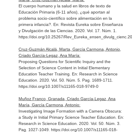
El cuerpo humano y la salud en libros de texto de
Educación Primaria (6-11 años), ¿qué aportan al
problema socio-científico sobre alimentación en la
primera infancia?.
En: Revista Eureka sobre Enseñanza
y Divulgación de las Ciencias
. 2020. Vol. 17. Núm. 1.
https://doi.org/10.25267/Rev_Eureka_ensen_divulg_cienc.2
Cruz-Guzmán Alcalá, Marta, García Carmona, Antonio,
Criado García-Legaz, Ana María:
Proposing Questions for Scientific Inquiry and the
Selection of Science Content in Initial Elementary
Education Teacher Training.
En: Research in Science
Education
. 2020. Vol. 50. Núm. 5. Pag. 1689-1711.
https://doi.org/10.1007/s11165-018-9749-0
Muñoz Franco, Granada, Criado García-Legaz, Ana
María, García Carmona, Antonio:
Investigating Image Formation with a Camera Obscura:
a Study in Initial Primary Science Teacher Education.
En:
Research in Science Education
. 2020. Vol. 50. Núm. 3.
Pag. 1027-1049. https://doi.org/10.1007/s11165-018-