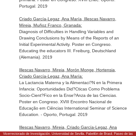
Portugal. 2019
Criado García-Legaz, Ana María, Illescas Navarro,
Mireia, Muñoz Franco, Granada:
Diagnosis of Difficulties in Handling Variables and
Drawing Conclusions by Means of the Reports of an
Initial Experimental Activity. Poster en Congreso.
Educating the educators III. Freiburg, Deutschland
(Alemania). 2019
Illescas Navarro, Mireia, Morón Monge, Hortensia,
Criado García-Legaz, Ana María:
La Lactancia Materna y la Alimentaci?N en la Primera
Infancia: Oportunidades Did?Cticas Como Problema
Socio-Cient?Fico en la Ense?Anza de las Ciencias.
Poster en Congreso. XVIII Encontro Nacional de
Educação em Ciências International Seminar of Science
Education. - Oporto, Portugal. 2019
Illescas Navarro, Mireia, Criado García-Legaz, Ana
María, Cruz-Guzmán Alcalá, Marta:
Vicerrectorado de Investigación. Universidad de Sevilla. Pabellón de Brasil. Paseo de las