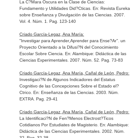
La C?Mara Oscura en la Clase de Ciencias:
Fundamento y Utilidades Did?Cticas.
En: Revista Eureka
sobre Enseñanza y Divulgación de las Ciencias
. 2007.
Vol. 4. Núm. 1. Pag. 123-140
Criado García-Legaz, Ana María:
"Investigar para Aprender,Aprender para Ense?Ar". un
Proyecto Orientado a la Difusi?N del Conocimiento
Escolar Sobre Ciencia.
En: Alambique: Didáctica de las
Ciencias Experimentales
. 2007. Núm. 52. Pag. 73-83
Criado García-Legaz, Ana María, Cañal de León, Pedro:
Investigaci?N de Algunos Indicadores del Estatus
Cognitivo de las Concepciones Sobre el Estado el?
Ctrico.
En: Enseñanza de las Ciencias
. 2003. Núm.
EXTRA. Pag. 29-41
Criado García-Legaz, Ana María, Cañal de León, Pedro:
La Identificaci?N de Fen?Menos Electrost?Ticos
Cotidianos Por Estudiates de Magisterio.
En: Alambique:
Didáctica de las Ciencias Experimentales
. 2002. Núm.
32. Pag. 32-38