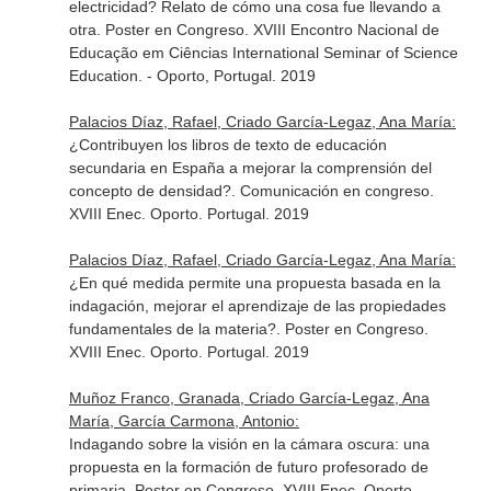
electricidad? Relato de cómo una cosa fue llevando a
otra. Poster en Congreso. XVIII Encontro Nacional de
Educação em Ciências International Seminar of Science
Education. - Oporto, Portugal. 2019
Palacios Díaz, Rafael, Criado García-Legaz, Ana María:
¿Contribuyen los libros de texto de educación
secundaria en España a mejorar la comprensión del
concepto de densidad?. Comunicación en congreso.
XVIII Enec. Oporto. Portugal. 2019
Palacios Díaz, Rafael, Criado García-Legaz, Ana María:
¿En qué medida permite una propuesta basada en la
indagación, mejorar el aprendizaje de las propiedades
fundamentales de la materia?. Poster en Congreso.
XVIII Enec. Oporto. Portugal. 2019
Muñoz Franco, Granada, Criado García-Legaz, Ana
María, García Carmona, Antonio:
Indagando sobre la visión en la cámara oscura: una
propuesta en la formación de futuro profesorado de
primaria. Poster en Congreso. XVIII Enec. Oporto.