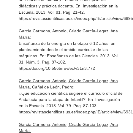
didácticas y práctica docente.
En: Investigación en la
Escuela
. 2013. Vol. 81. Pag. 21-42.
https://revistascientificas.us.es/index.php/IE/article/view/6895
García Carmona, Antonio, Criado García-Legaz, Ana
María:
Enseñanza de la energía en la etapa 6-12 años: un
planteamiento desde el ámbito curricular de las
máquinas.
En: Enseñanza de las Ciencias
. 2013. Vol.
31. Núm. 3. Pag. 87-102.
https://doi.org/10.5565/rev/ec/v31n3.772
García Carmona, Antonio, Criado García-Legaz, Ana
María, Cañal de León, Pedro:
¿Qué educación científica sugiere el currículo oficial de
Andalucía para la etapa de Infantil?.
En: Investigación
en la Escuela
. 2013. Vol. 79. Pag. 87-103.
https://revistascientificas.us.es/index.php/IE/article/view/6931
García Carmona, Antonio, Criado García-Legaz, Ana
María: