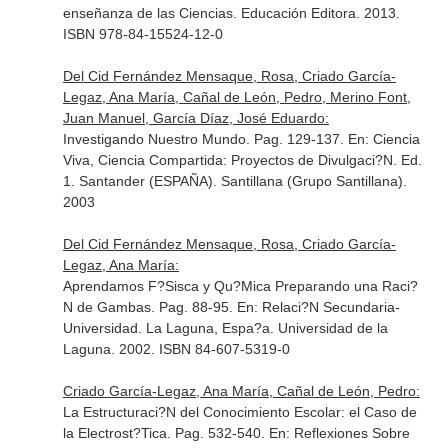
enseñanza de las Ciencias
. Educación Editora. 2013.
ISBN 978-84-15524-12-0
Del Cid Fernández Mensaque, Rosa, Criado García-
Legaz, Ana María, Cañal de León, Pedro, Merino Font,
Juan Manuel, García Díaz, José Eduardo:
Investigando Nuestro Mundo. Pag. 129-137.
En: Ciencia
Viva, Ciencia Compartida: Proyectos de Divulgaci?N
. Ed.
1. Santander (ESPAÑA). Santillana (Grupo Santillana).
2003
Del Cid Fernández Mensaque, Rosa, Criado García-
Legaz, Ana María:
Aprendamos F?Sisca y Qu?Mica Preparando una Raci?
N de Gambas. Pag. 88-95.
En: Relaci?N Secundaria-
Universidad
. La Laguna, Espa?a. Universidad de la
Laguna. 2002. ISBN 84-607-5319-0
Criado García-Legaz, Ana María, Cañal de León, Pedro:
La Estructuraci?N del Conocimiento Escolar: el Caso de
la Electrost?Tica. Pag. 532-540.
En: Reflexiones Sobre