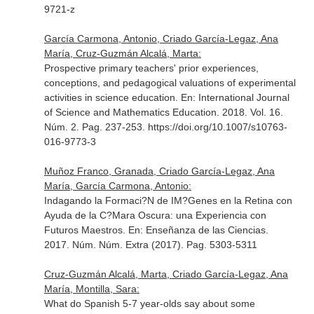
9721-z
García Carmona, Antonio, Criado García-Legaz, Ana
María, Cruz-Guzmán Alcalá, Marta:
Prospective primary teachers' prior experiences,
conceptions, and pedagogical valuations of experimental
activities in science education.
En: International Journal
of Science and Mathematics Education
. 2018. Vol. 16.
Núm. 2. Pag. 237-253. https://doi.org/10.1007/s10763-
016-9773-3
Muñoz Franco, Granada, Criado García-Legaz, Ana
María, García Carmona, Antonio:
Indagando la Formaci?N de IM?Genes en la Retina con
Ayuda de la C?Mara Oscura: una Experiencia con
Futuros Maestros.
En: Enseñanza de las Ciencias
.
2017. Núm. Núm. Extra (2017). Pag. 5303-5311
Cruz-Guzmán Alcalá, Marta, Criado García-Legaz, Ana
María, Montilla, Sara:
What do Spanish 5-7 year-olds say about some