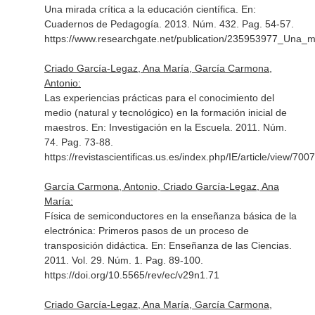
Una mirada crítica a la educación científica.
En:
Cuadernos de Pedagogía
. 2013. Núm. 432. Pag. 54-57.
https://www.researchgate.net/publication/235953977_Una_mi
Criado García-Legaz, Ana María, García Carmona,
Antonio:
Las experiencias prácticas para el conocimiento del
medio (natural y tecnológico) en la formación inicial de
maestros.
En: Investigación en la Escuela
. 2011. Núm.
74. Pag. 73-88.
https://revistascientificas.us.es/index.php/IE/article/view/7007
García Carmona, Antonio, Criado García-Legaz, Ana
María:
Física de semiconductores en la enseñanza básica de la
electrónica: Primeros pasos de un proceso de
transposición didáctica.
En: Enseñanza de las Ciencias
.
2011. Vol. 29. Núm. 1. Pag. 89-100.
https://doi.org/10.5565/rev/ec/v29n1.71
Criado García-Legaz, Ana María, García Carmona,