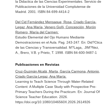
la Didactica de las Ciencias Experimentales
. Servicio de
Publicaciones de la Universidad Complutense de
Madrid. 2001. ISBN 84-699-4414-2
Del Cid Fernández Mensaque, Rosa, Criado García-
Legaz, Ana María, Venero Goñi, Concepción, Morón
Romero, María del Carmen:
Estudio Elemental del Ojo Humano Mediante
Demostraciones en el Aula. Pag. 243-247.
En: Did?Ctica
de las Ciencias y Transversalidad
. M?Laga,. JIM?Nez,
A., Brero, V.B. y Prieto, T. 1998. ISBN 84-600-9487-1
Publicaciones en Revistas
Cruz-Guzmán Alcalá, Marta, García Carmona, Antonio,
Criado García-Legaz, Ana María:
Learning to Teach Science Through Water-Related
Content: A Multiple Case Study with Prospective Pre-
Primary Teachers During the Practicum.
En: Journal Of
Science Teacher Education
. 2026.
https://doi.org/10.1080/1046560X.2026.2614926