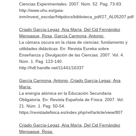
Ciencias Experimentales
. 2007. Núm. 52. Pag. 73-83.
http://www.uhu.es/gaia-
inm/invest_escolar/httpdocs/biblioteca_pdf/27_AL05207.pdf
Criado García-Legaz, Ana María, Del Cid Fernández
Mensaque, Rosa, García Carmona, Antonio:
La cámara oscura en la clase de ciencias: fundamento y
utilidades didácticas.
En: Revista Eureka sobre
Enseñanza y Divulgación de las Ciencias
. 2007. Vol. 4.
Núm. 1. Pag. 123-140.
http://hdl.handle.net/11441/16337
García Carmona, Antonio, Criado García-Legaz, Ana
María:
La energía atómica en la Educación Secundaria
Obligatoria.
En: Revista Española de Física
. 2007. Vol.
21. Núm. 1. Pag. 50-54.
https://revistadefisica.es/index.php/ref/article/view/807
Criado García-Legaz, Ana María, Del Cid Fernández
Mensaque, Rosa: