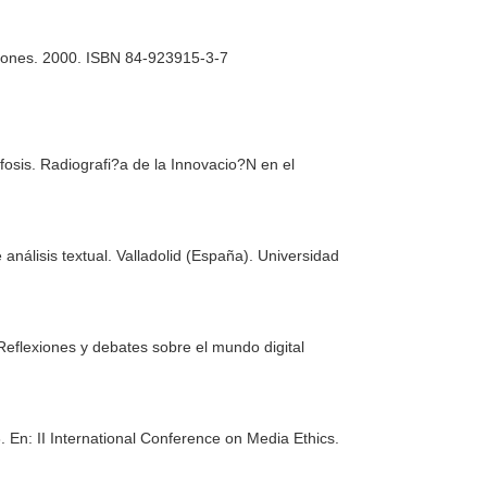
iones. 2000. ISBN 84-923915-3-7
osis. Radiografi?a de la Innovacio?N en el
análisis textual
. Valladolid (España). Universidad
Reflexiones y debates sobre el mundo digital
3.
En: II International Conference on Media Ethics
.