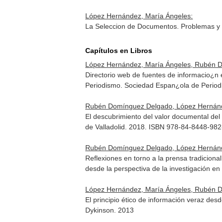
López Hernández, María Ángeles:
La Seleccion de Documentos. Problemas y 
Capítulos en Libros
López Hernández, María Ángeles, Rubén 
Directorio web de fuentes de informacio¿n
Periodismo
. Sociedad Espan¿ola de Period
Rubén Domínguez Delgado, López Hernánd
El descubrimiento del valor documental del
de Valladolid. 2018. ISBN 978-84-8448-982
Rubén Domínguez Delgado, López Hernánd
Reflexiones en torno a la prensa tradiciona
desde la perspectiva de la investigación en
López Hernández, María Ángeles, Rubén 
El principio ético de información veraz des
Dykinson. 2013