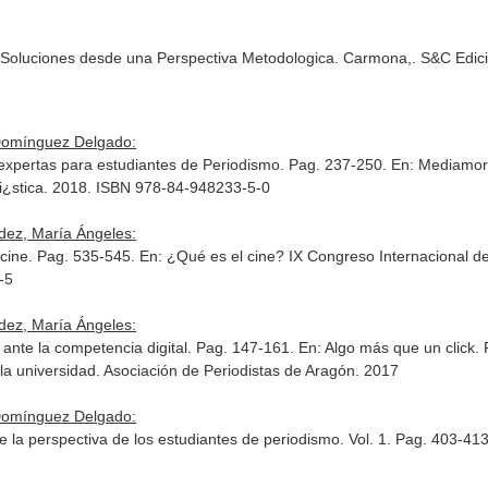
Soluciones desde una Perspectiva Metodologica. Carmona,. S&C Edic
Domínguez Delgado:
 expertas para estudiantes de Periodismo. Pag. 237-250.
En: Mediamorf
i¿stica. 2018. ISBN 978-84-948233-5-0
ez, María Ángeles:
 cine. Pag. 535-545.
En: ¿Qué es el cine? IX Congreso Internacional de 
-5
ez, María Ángeles:
l ante la competencia digital. Pag. 147-161.
En: Algo más que un click. 
 la universidad
. Asociación de Periodistas de Aragón. 2017
Domínguez Delgado:
de la perspectiva de los estudiantes de periodismo. Vol. 1. Pag. 403-41