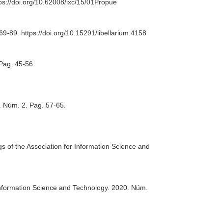
tps://doi.org/10.62008/ixc/15/01Propue
. 69-89. https://doi.org/10.15291/libellarium.4158
 Pag. 45-56.
5. Núm. 2. Pag. 57-65.
s of the Association for Information Science and
 Information Science and Technology
. 2020. Núm.