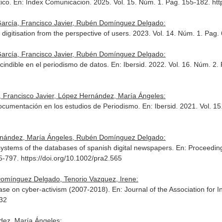
tico.
En: Index Comunicacion
. 2025. Vol. 15. Núm. 1. Pag. 155-182. ht
arcía, Francisco Javier, Rubén Domínguez Delgado:
for digitisation from the perspective of users. 2023. Vol. 14. Núm. 1. Pag
arcía, Francisco Javier, Rubén Domínguez Delgado:
cindible en el periodismo de datos.
En: Ibersid
. 2022. Vol. 16. Núm. 2.
Francisco Javier, López Hernández, María Ángeles:
 Documentación en los estudios de Periodismo.
En: Ibersid
. 2021. Vol. 1
ernández, María Ángeles, Rubén Domínguez Delgado:
systems of the databases of spanish digital newspapers.
En: Proceeding
5-797. https://doi.org/10.1002/pra2.565
omínguez Delgado, Tenorio Vazquez, Irene:
base on cyber-activism (2007-2018).
En: Journal of the Association for
232
ez, María Ángeles: