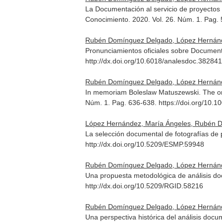
La Documentación al servicio de proyectos
Conocimiento
. 2020. Vol. 26. Núm. 1. Pag.
Rubén Domínguez Delgado, López Hernánd
Pronunciamientos oficiales sobre Documen
http://dx.doi.org/10.6018/analesdoc.38284
Rubén Domínguez Delgado, López Hernánd
In memoriam Boleslaw Matuszewski. The orig
Núm. 1. Pag. 636-638. https://doi.org/10.1
López Hernández, María Ángeles, Rubén 
La selección documental de fotografías de
http://dx.doi.org/10.5209/ESMP.59948
Rubén Domínguez Delgado, López Hernánd
Una propuesta metodológica de análisis doc
http://dx.doi.org/10.5209/RGID.58216
Rubén Domínguez Delgado, López Hernánd
Una perspectiva histórica del análisis docu