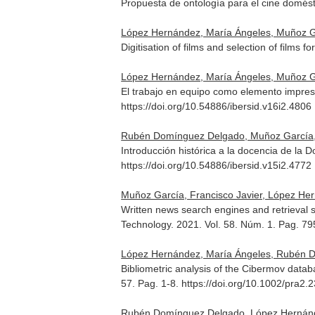
Propuesta de ontología para el cine domés
López Hernández, María Ángeles, Muñoz G
Digitisation of films and selection of films 
López Hernández, María Ángeles, Muñoz G
El trabajo en equipo como elemento impres
https://doi.org/10.54886/ibersid.v16i2.4806
Rubén Domínguez Delgado, Muñoz García, 
Introducción histórica a la docencia de la
https://doi.org/10.54886/ibersid.v15i2.4772
Muñoz García, Francisco Javier, López H
Written news search engines and retrieval 
Technology
. 2021. Vol. 58. Núm. 1. Pag. 79
López Hernández, María Ángeles, Rubén D
Bibliometric analysis of the Cibermov data
57. Pag. 1-8. https://doi.org/10.1002/pra2.
Rubén Domínguez Delgado, López Hernánd