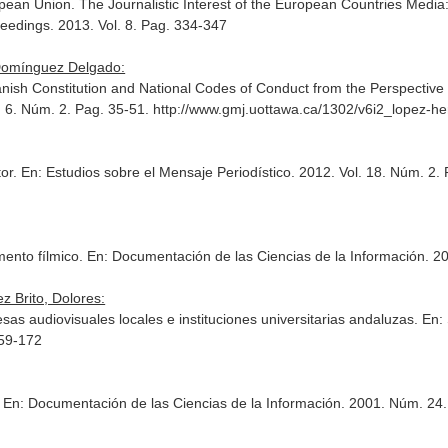
opean Union. The Journalistic Interest of the European Countries Med
ceedings
. 2013. Vol. 8. Pag. 334-347
Domínguez Delgado:
panish Constitution and National Codes of Conduct from the Perspective
l. 6. Núm. 2. Pag. 35-51. http://www.gmj.uottawa.ca/1302/v6i2_lop
tor.
En: Estudios sobre el Mensaje Periodístico
. 2012. Vol. 18. Núm. 2.
mento fílmico.
En: Documentación de las Ciencias de la Información
. 2
 Brito, Dolores:
as audiovisuales locales e instituciones universitarias andaluzas.
En:
159-172
.
En: Documentación de las Ciencias de la Información
. 2001. Núm. 24