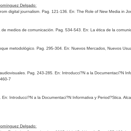
Domínguez Delgado:
 from digital journalism. Pag. 121-136.
En: The Role of New Media in Jo
ta de medios de comunicación. Pag. 534-543.
En: La ética de la comuni
oque metodológico. Pag. 295-304.
En: Nuevos Mercados, Nuevos Usua
 audiovisuales. Pag. 243-285.
En: Introducci?N a la Documentaci?N Inf
-460-7
2.
En: Introducci?N a la Documentaci?N Informativa y Period?Stica
. Alc
Domínguez Delgado: