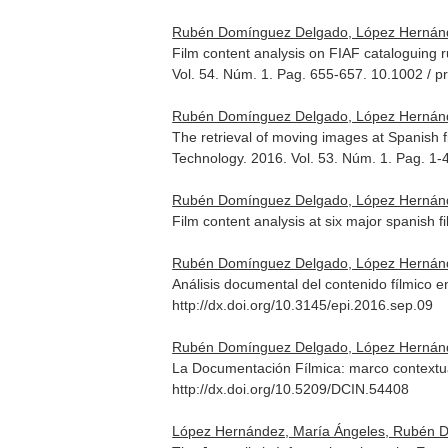
Rubén Domínguez Delgado, López Hernánd
Film content analysis on FIAF cataloguing
Vol. 54. Núm. 1. Pag. 655-657. 10.1002 /
Rubén Domínguez Delgado, López Hernánd
The retrieval of moving images at Spanish f
Technology
. 2016. Vol. 53. Núm. 1. Pag. 
Rubén Domínguez Delgado, López Hernánd
Film content analysis at six major spanish f
Rubén Domínguez Delgado, López Hernánd
Análisis documental del contenido fílmico e
http://dx.doi.org/10.3145/epi.2016.sep.09
Rubén Domínguez Delgado, López Hernánd
La Documentación Fílmica: marco contextua
http://dx.doi.org/10.5209/DCIN.54408
López Hernández, María Ángeles, Rubén 