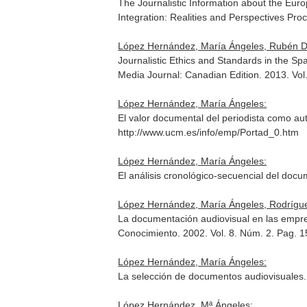
The Journalistic Information about the Eur
Integration: Realities and Perspectives Pro
López Hernández, María Ángeles, Rubén 
Journalistic Ethics and Standards in the S
Media Journal: Canadian Edition
. 2013. Vo
López Hernández, María Ángeles:
El valor documental del periodista como au
http://www.ucm.es/info/emp/Portad_0.htm
López Hernández, María Ángeles:
El análisis cronológico-secuencial del docu
López Hernández, María Ángeles, Rodríguez
La documentación audiovisual en las empres
Conocimiento
. 2002. Vol. 8. Núm. 2. Pag. 
López Hernández, María Ángeles:
La selección de documentos audiovisuales
López Hernández, Mª Ángeles: