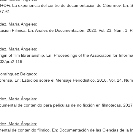
 I+D+i: La experiencia del centro de documentación de Cibermov.
En: S
 57-61
ez, María Ángeles:
tación Fílmica.
En: Anales de Documentación
. 2020. Vol. 23. Núm. 1. P
1
ez, María Ángeles:
in of film librarianship.
En: Proceedings of the Association for Inform
002/pra2.116
Domínguez Delgado:
 prensa.
En: Estudios sobre el Mensaje Periodístico
. 2018. Vol. 24. Núm
ez, María Ángeles:
umental de contenido para películas de no ficción en filmotecas. 2017
ez, María Ángeles:
mental de contenido fílmico.
En: Documentación de las Ciencias de la I