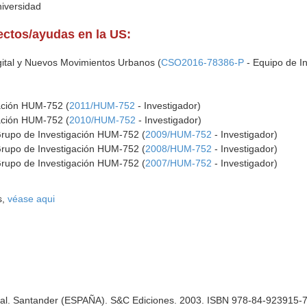
niversidad
yectos/ayudas en la US:
gital y Nuevos Movimientos Urbanos (
CSO2016-78386-P
- Equipo de In
gación HUM-752 (
2011/HUM-752
- Investigador)
gación HUM-752 (
2010/HUM-752
- Investigador)
Grupo de Investigación HUM-752 (
2009/HUM-752
- Investigador)
Grupo de Investigación HUM-752 (
2008/HUM-752
- Investigador)
Grupo de Investigación HUM-752 (
2007/HUM-752
- Investigador)
s,
véase aqui
ual. Santander (ESPAÑA). S&C Ediciones. 2003. ISBN 978-84-923915-