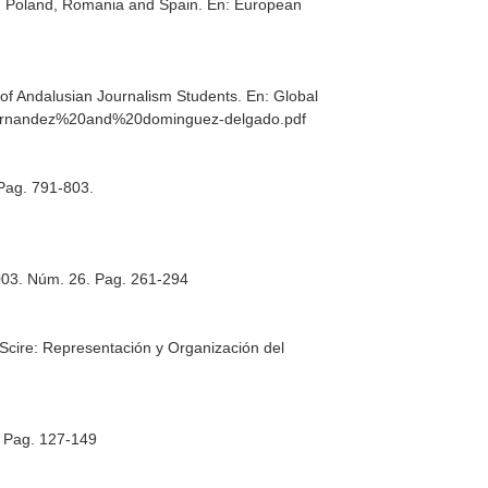
ia: Poland, Romania and Spain.
En: European
 of Andalusian Journalism Students.
En: Global
ez-hernandez%20and%20dominguez-delgado.pdf
 Pag. 791-803.
003. Núm. 26. Pag. 261-294
 Scire: Representación y Organización del
. Pag. 127-149