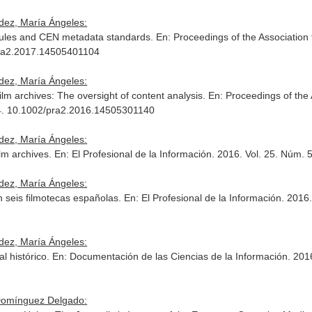
ez, María Ángeles:
 rules and CEN metadata standards.
En: Proceedings of the Association
 pra2.2017.14505401104
ez, María Ángeles:
ilm archives: The oversight of content analysis.
En: Proceedings of the 
1-4. 10.1002/pra2.2016.14505301140
ez, María Ángeles:
ilm archives.
En: El Profesional de la Información
. 2016. Vol. 25. Núm. 
ez, María Ángeles:
n seis filmotecas españolas.
En: El Profesional de la Información
. 2016
ez, María Ángeles:
l histórico.
En: Documentación de las Ciencias de la Información
. 201
Domínguez Delgado: