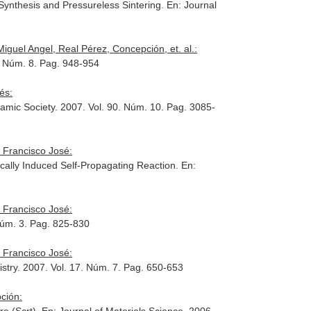
ynthesis and Pressureless Sintering.
En: Journal
guel Angel, Real Pérez, Concepción, et. al.:
6. Núm. 8. Pag. 948-954
és:
ramic Society
. 2007. Vol. 90. Núm. 10. Pag. 3085-
 Francisco José:
ally Induced Self-Propagating Reaction.
En:
 Francisco José:
Núm. 3. Pag. 825-830
 Francisco José:
stry
. 2007. Vol. 17. Núm. 7. Pag. 650-653
ción: