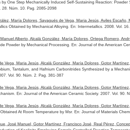
by One Step Mechanically Induced Self-Sustaining Reaction: Powder S
l. 28. Núm. 10. Pag. 2085-2098
lez, María Dolores, Sayagués de Vega, Maria Jesús, Aviles Escaño, Mi
tallics Obtained by Mechanical Alloying.
En: Intermetallics
. 2008. Vol. 1
 Manuel Alberto, Alcalá González, María Dolores, Ortega Romero, Andr
ride Powder by Mechanical Processing.
En: Journal of the American Ce
 Vega, Maria Jesús, Alcalá González, María Dolores, Gotor Martínez,
bium, Tantalum, and Hafnium Carbonitrides Synthesized by a Mechanic
007. Vol. 90. Núm. 2. Pag. 381-387
 Vega, Maria Jesús, Alcalá González, María Dolores, Gotor Martínez,
echanism.
En: Journal of the American Ceramic Society
. 2007. Vol. 90. 
 Vega, Maria Jesús, Alcalá González, María Dolores, Gotor Martínez,
Obtained At Room Temperature by Msr.
En: Journal of Materials Chemi
que, José Manuel, Gotor Martínez, Francisco José, Real Pérez, Concep