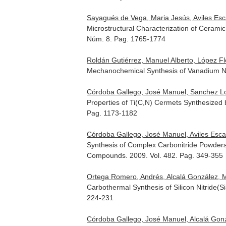
Sayagués de Vega, Maria Jesús, Aviles Esc
Microstructural Characterization of Ceram
Núm. 8. Pag. 1765-1774
Roldán Gutiérrez, Manuel Alberto, López Fl
Mechanochemical Synthesis of Vanadium Ni
Córdoba Gallego, José Manuel, Sanchez Lop
Properties of Ti(C,N) Cermets Synthesized 
Pag. 1173-1182
Córdoba Gallego, José Manuel, Aviles Esca
Synthesis of Complex Carbonitride Powders 
Compounds
. 2009. Vol. 482. Pag. 349-355
Ortega Romero, Andrés, Alcalá González, M
Carbothermal Synthesis of Silicon Nitride(
224-231
Córdoba Gallego, José Manuel, Alcalá Gonz