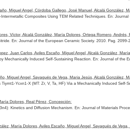
año, Miguel Angel, Córdoba Gallego, José Manuel, Alcalá González, Ma
ic-Intermetallic Composites Using TEM Related Techniques.
En: Journal
ores, Víctor, Alcalá González, María Dolores, Ortega Romero, Andrés,
tride.
En: Journal of the European Ceramic Society
. 2010. Pag. 2099-
ez, Juan Carlos, Aviles Escaño, Miguel Angel, Alcalá González, María
by Mechanically Induced Self-Sustaining Reaction.
En: Journal of the 
ño, Miguel Angel, Sayagués de Vega, Maria Jesús, Alcalá González, Ma
Tiymt1-Ycxn1-X (MT: Zr, V, Ta, HF) Via a Mechanically Induced Self-S
aría Dolores, Real Pérez, Concepción:
Si3n4): Kinetics and Diffusion Mechanism.
En: Journal of Materials Proc
ález, María Dolores, Aviles Escaño, Miguel Angel, Sayagués de Vega, 