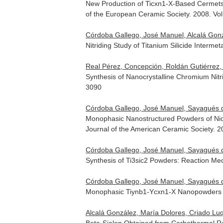
New Production of Ticxn1-X-Based Cermets 
of the European Ceramic Society
. 2008. Vo
Córdoba Gallego, José Manuel, Alcalá Gonzá
Nitriding Study of Titanium Silicide Interme
Real Pérez, Concepción, Roldán Gutiérrez,
Synthesis of Nanocrystalline Chromium Nit
3090
Córdoba Gallego, José Manuel, Sayagués de
Monophasic Nanostructured Powders of Nio
Journal of the American Ceramic Society
. 2
Córdoba Gallego, José Manuel, Sayagués de
Synthesis of Ti3sic2 Powders: Reaction M
Córdoba Gallego, José Manuel, Sayagués de
Monophasic Tiynb1-Ycxn1-X Nanopowders 
Alcalá González, María Dolores, Criado Lu