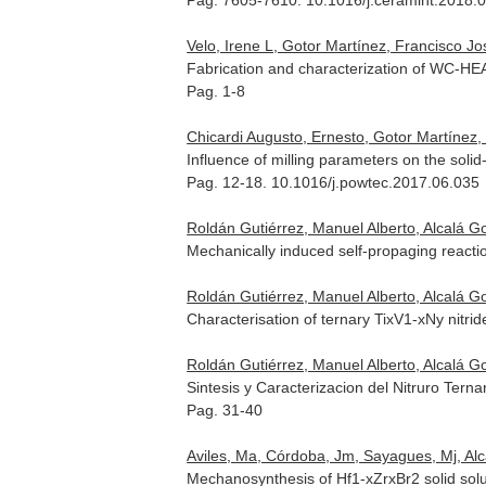
Pag. 7605-7610. 10.1016/j.ceramint.2018.
Velo, Irene L, Gotor Martínez, Francisco J
Fabrication and characterization of WC-H
Pag. 1-8
Chicardi Augusto, Ernesto, Gotor Martínez,
Influence of milling parameters on the soli
Pag. 12-18. 10.1016/j.powtec.2017.06.035
Roldán Gutiérrez, Manuel Alberto, Alcalá G
Mechanically induced self-propaging reacti
Roldán Gutiérrez, Manuel Alberto, Alcalá G
Characterisation of ternary TixV1-xNy nitr
Roldán Gutiérrez, Manuel Alberto, Alcalá 
Sintesis y Caracterizacion del Nitruro Terna
Pag. 31-40
Aviles, Ma, Córdoba, Jm, Sayagues, Mj, Alc
Mechanosynthesis of Hf1-xZrxBr2 solid sol