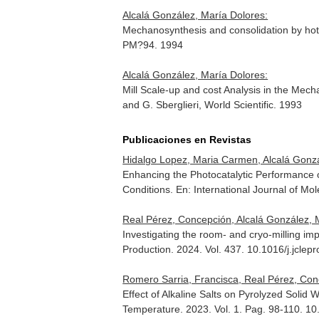
Alcalá González, María Dolores:
Mechanosynthesis and consolidation by hot 
PM?94
. 1994
Alcalá González, María Dolores:
Mill Scale-up and cost Analysis in the Mec
and G. Sberglieri, World Scientific. 1993
Publicaciones en Revistas
Hidalgo Lopez, Maria Carmen, Alcalá Gonzá
Enhancing the Photocatalytic Performance 
Conditions.
En: International Journal of Mo
Real Pérez, Concepción, Alcalá González, 
Investigating the room- and cryo-milling im
Production
. 2024. Vol. 437. 10.1016/j.jcle
Romero Sarria, Francisca, Real Pérez, Con
Effect of Alkaline Salts on Pyrolyzed Solid
Temperature. 2023. Vol. 1. Pag. 98-110. 1