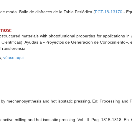
e moda. Baile de disfraces de la Tabla Periódica (
FCT-18-13170
- Equ
rnos:
tructured materials with photofuntional properties for applications in
s Científicas). Ayudas a «Proyectos de Generación de Conocimiento», e
 Transferencia
s,
véase aqui
y mechanosynthesis and hot isostatic pressing.
En: Processing and Pr
tive milling and hot isostatic pressing. Vol. III. Pag. 1815-1818.
En: 