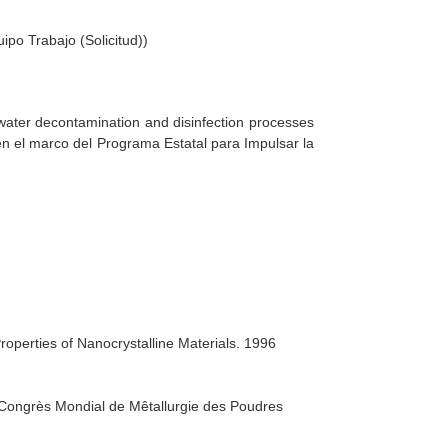
ipo Trabajo (Solicitud))
 water decontamination and disinfection processes
n el marco del Programa Estatal para Impulsar la
operties of Nanocrystalline Materials
. 1996
Congrès Mondial de Mêtallurgie des Poudres