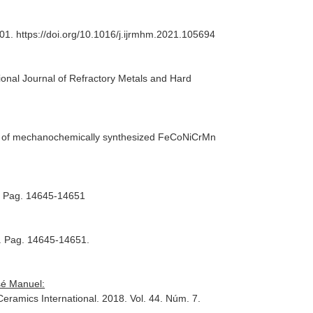
101. https://doi.org/10.1016/j.ijrmhm.2021.105694
tional Journal of Refractory Metals and Hard
ture of mechanochemically synthesized FeCoNiCrMn
4. Pag. 14645-14651
4. Pag. 14645-14651.
sé Manuel:
Ceramics International
. 2018. Vol. 44. Núm. 7.