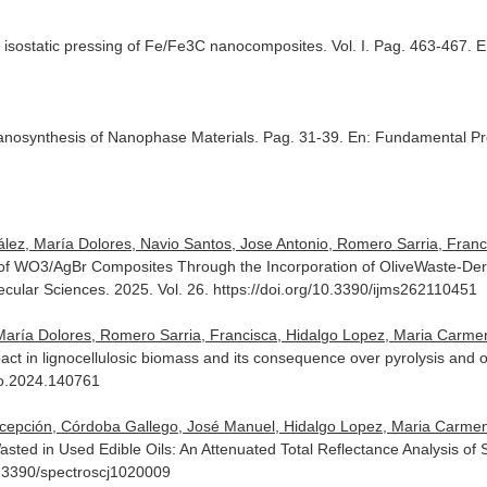
isostatic pressing of Fe/Fe3C nanocomposites. Vol. I. Pag. 463-467.
E
hanosynthesis of Nanophase Materials. Pag. 31-39.
En: Fundamental Pro
lez, María Dolores, Navio Santos, Jose Antonio, Romero Sarria, Franc
of WO3/AgBr Composites Through the Incorporation of OliveWaste-Deri
lecular Sciences
. 2025. Vol. 26. https://doi.org/10.3390/ijms262110451
María Dolores, Romero Sarria, Francisca, Hidalgo Lopez, Maria Carme
pact in lignocellulosic biomass and its consequence over pyrolysis and 
pro.2024.140761
cepción, Córdoba Gallego, José Manuel, Hidalgo Lopez, Maria Carmen,
 Wasted in Used Edible Oils: An Attenuated Total Reflectance Analysis 
0.3390/spectroscj1020009