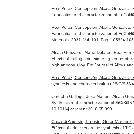
Real Pérez, Concepción, Alcalá González, 
Fabrication and characterization of FeCoNiC
Real Pérez, Concepción, Alcalá González, 
Fabrication and characterization of FeCoNi
Materials
. 2021. Vol. 101. Pag. 105694-105
Alcalá González, María Dolores, Real Pérez
Effects of milling time, sintering tempera
high entropy alloy.
En: Journal of Alloys a
Real Pérez, Concepción, Alcalá González, 
synthesis and characterisation of SiC/Si3N
Córdoba Gallego, José Manuel, Alcalá Gonz
Synthesis and characterization of SiC/Si3N
10.1016/j.ceramint.2018.05.090
Chicardi Augusto, Ernesto, Gotor Martínez,
Effects of additives on the synthesis of TiC