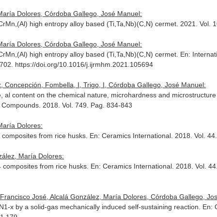
María Dolores, Córdoba Gallego, José Manuel:
rMn,(Al) high entropy alloy based (Ti,Ta,Nb)(C,N) cermet. 2021. Vol. 
María Dolores, Córdoba Gallego, José Manuel:
CrMn,(Al) high entropy alloy based (Ti,Ta,Nb)(C,N) cermet.
En: Interna
702. https://doi.org/10.1016/j.ijrmhm.2021.105694
, Concepción, Fombella, I, Trigo, I, Córdoba Gallego, José Manuel:
ture, al content on the chemical nature, microhardness and microstruc
nd Compounds
. 2018. Vol. 749. Pag. 834-843
María Dolores:
4 composites from rice husks.
En: Ceramics International
. 2018. Vol. 4
ález, María Dolores:
4 composites from rice husks.
En: Ceramics International
. 2018. Vol. 4
 Francisco José, Alcalá González, María Dolores, Córdoba Gallego, Jo
xN1-x by a solid-gas mechanically induced self-sustaining reaction.
En: 