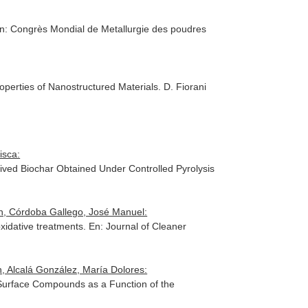
n: Congrès Mondial de Metallurgie des poudres
perties of Nanostructured Materials
. D. Fiorani
isca:
ved Biochar Obtained Under Controlled Pyrolysis
n, Córdoba Gallego, José Manuel:
oxidative treatments.
En: Journal of Cleaner
 Alcalá González, María Dolores:
of Surface Compounds as a Function of the