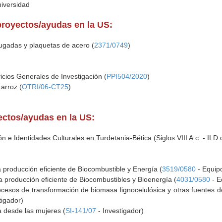
niversidad
proyectos/ayudas en la US:
rugadas y plaquetas de acero (
2371/0749
)
icios Generales de Investigación (
PPI504/2020
)
 arroz (
OTRI/06-CT25
)
yectos/ayudas en la US:
 e Identidades Culturales en Turdetania-Bética (Siglos VIII A.c. - II D.c
a producción eficiente de Biocombustible y Energía (
3519/0580
- Equipo
a producción eficiente de Biocombustibles y Bioenergía (
4031/0580
- E
ocesos de transformación de biomasa lignocelulósica y otras fuentes 
tigador)
a desde las mujeres (
SI-141/07
- Investigador)