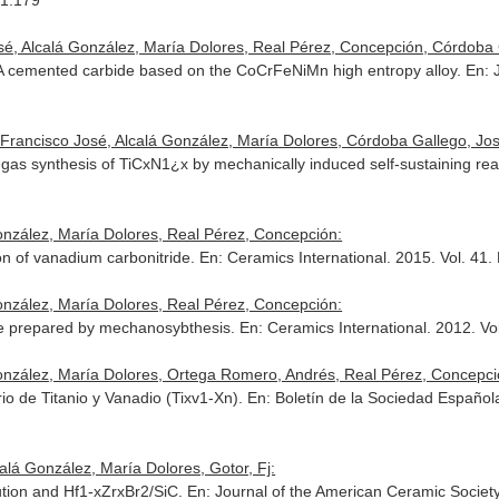
01.179
osé, Alcalá González, María Dolores, Real Pérez, Concepción, Córdoba
EA cemented carbide based on the CoCrFeNiMn high entropy alloy.
En: 
 Francisco José, Alcalá González, María Dolores, Córdoba Gallego, Jo
d-gas synthesis of TiCxN1¿x by mechanically induced self-sustaining re
onzález, María Dolores, Real Pérez, Concepción:
on of vanadium carbonitride.
En: Ceramics International
. 2015. Vol. 41
onzález, María Dolores, Real Pérez, Concepción:
ide prepared by mechanosybthesis.
En: Ceramics International
. 2012. Vo
González, María Dolores, Ortega Romero, Andrés, Real Pérez, Concepci
rio de Titanio y Vanadio (Tixv1-Xn).
En: Boletín de la Sociedad Español
alá González, María Dolores, Gotor, Fj:
ution and Hf1-xZrxBr2/SiC.
En: Journal of the American Ceramic Societ