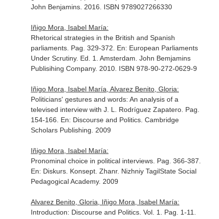
John Benjamins. 2016. ISBN 9789027266330
Iñigo Mora, Isabel María:
Rhetorical strategies in the British and Spanish
parliaments. Pag. 329-372.
En: European Parliaments
Under Scrutiny
. Ed. 1. Amsterdam. John Bemjamins
Publisihing Company. 2010. ISBN 978-90-272-0629-9
Iñigo Mora, Isabel María, Alvarez Benito, Gloria:
Politicians' gestures and words: An analysis of a
televised interview with J. L. Rodríguez Zapatero. Pag.
154-166.
En: Discourse and Politics
. Cambridge
Scholars Publishing. 2009
Iñigo Mora, Isabel María:
Pronominal choice in political interviews. Pag. 366-387.
En: Diskurs. Konsept. Zhanr
. Nizhniy TagilState Social
Pedagogical Academy. 2009
Alvarez Benito, Gloria, Iñigo Mora, Isabel María:
Introduction: Discourse and Politics. Vol. 1. Pag. 1-11.