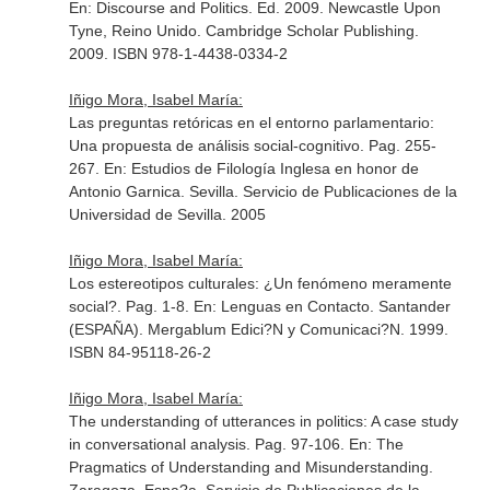
En: Discourse and Politics
. Ed. 2009. Newcastle Upon
Tyne, Reino Unido. Cambridge Scholar Publishing.
2009. ISBN 978-1-4438-0334-2
Iñigo Mora, Isabel María:
Las preguntas retóricas en el entorno parlamentario:
Una propuesta de análisis social-cognitivo. Pag. 255-
267.
En: Estudios de Filología Inglesa en honor de
Antonio Garnica. Sevilla
. Servicio de Publicaciones de la
Universidad de Sevilla. 2005
Iñigo Mora, Isabel María:
Los estereotipos culturales: ¿Un fenómeno meramente
social?. Pag. 1-8.
En: Lenguas en Contacto
. Santander
(ESPAÑA). Mergablum Edici?N y Comunicaci?N. 1999.
ISBN 84-95118-26-2
Iñigo Mora, Isabel María:
The understanding of utterances in politics: A case study
in conversational analysis. Pag. 97-106.
En: The
Pragmatics of Understanding and Misunderstanding
.