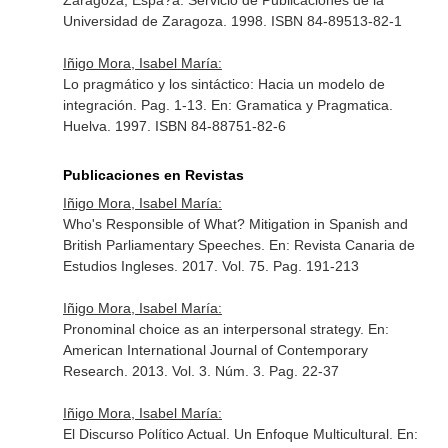
Zaragoza, Espa?a. Servicio de Publicaciones de la
Universidad de Zaragoza. 1998. ISBN 84-89513-82-1
Iñigo Mora, Isabel María:
Lo pragmático y los sintáctico: Hacia un modelo de
integración. Pag. 1-13.
En: Gramatica y Pragmatica
.
Huelva. 1997. ISBN 84-88751-82-6
Publicaciones en Revistas
Iñigo Mora, Isabel María:
Who's Responsible of What? Mitigation in Spanish and
British Parliamentary Speeches.
En: Revista Canaria de
Estudios Ingleses
. 2017. Vol. 75. Pag. 191-213
Iñigo Mora, Isabel María:
Pronominal choice as an interpersonal strategy.
En:
American International Journal of Contemporary
Research
. 2013. Vol. 3. Núm. 3. Pag. 22-37
Iñigo Mora, Isabel María:
El Discurso Político Actual. Un Enfoque Multicultural.
En: