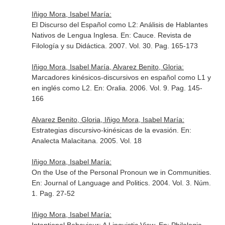
Iñigo Mora, Isabel María:
El Discurso del Español como L2: Análisis de Hablantes
Nativos de Lengua Inglesa.
En: Cauce. Revista de
Filología y su Didáctica
. 2007. Vol. 30. Pag. 165-173
Iñigo Mora, Isabel María, Alvarez Benito, Gloria:
Marcadores kinésicos-discursivos en español como L1 y
en inglés como L2.
En: Oralia
. 2006. Vol. 9. Pag. 145-
166
Alvarez Benito, Gloria, Iñigo Mora, Isabel María:
Estrategias discursivo-kinésicas de la evasión.
En:
Analecta Malacitana
. 2005. Vol. 18
Iñigo Mora, Isabel María:
On the Use of the Personal Pronoun we in Communities.
En: Journal of Language and Politics
. 2004. Vol. 3. Núm.
1. Pag. 27-52
Iñigo Mora, Isabel María: