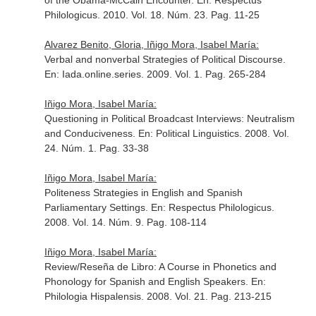
of the Obama-McCain Encounter.
En: Respectus
Philologicus
. 2010. Vol. 18. Núm. 23. Pag. 11-25
Alvarez Benito, Gloria, Iñigo Mora, Isabel María:
Verbal and nonverbal Strategies of Political Discourse.
En: Iada.online.series
. 2009. Vol. 1. Pag. 265-284
Iñigo Mora, Isabel María:
Questioning in Political Broadcast Interviews: Neutralism
and Conduciveness.
En: Political Linguistics
. 2008. Vol.
24. Núm. 1. Pag. 33-38
Iñigo Mora, Isabel María:
Politeness Strategies in English and Spanish
Parliamentary Settings.
En: Respectus Philologicus
.
2008. Vol. 14. Núm. 9. Pag. 108-114
Iñigo Mora, Isabel María:
Review/Reseña de Libro: A Course in Phonetics and
Phonology for Spanish and English Speakers.
En:
Philologia Hispalensis
. 2008. Vol. 21. Pag. 213-215