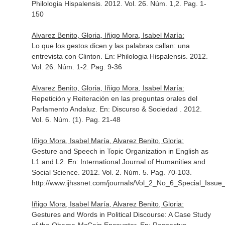
Philologia Hispalensis
. 2012. Vol. 26. Núm. 1,2. Pag. 1-
150
Alvarez Benito, Gloria, Iñigo Mora, Isabel María:
Lo que los gestos dicen y las palabras callan: una
entrevista con Clinton.
En: Philologia Hispalensis
. 2012.
Vol. 26. Núm. 1-2. Pag. 9-36
Alvarez Benito, Gloria, Iñigo Mora, Isabel María:
Repetición y Reiteración en las preguntas orales del
Parlamento Andaluz.
En: Discurso & Sociedad
. 2012.
Vol. 6. Núm. (1). Pag. 21-48
Iñigo Mora, Isabel María, Alvarez Benito, Gloria:
Gesture and Speech in Topic Organization in English as
L1 and L2.
En: International Journal of Humanities and
Social Science
. 2012. Vol. 2. Núm. 5. Pag. 70-103.
http://www.ijhssnet.com/journals/Vol_2_No_6_Special_Issu
Iñigo Mora, Isabel María, Alvarez Benito, Gloria:
Gestures and Words in Political Discourse: A Case Study