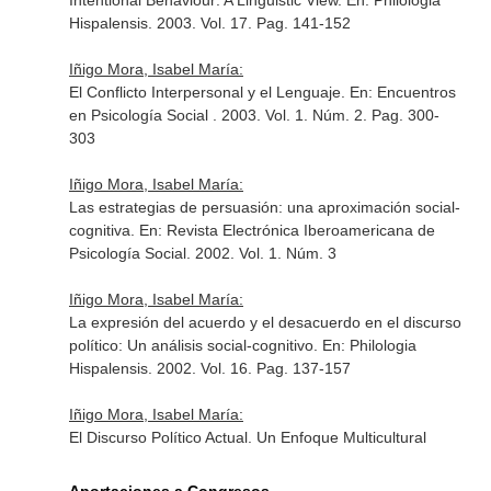
Intentional Behaviour: A Linguistic View.
En: Philologia
Hispalensis
. 2003. Vol. 17. Pag. 141-152
Iñigo Mora, Isabel María:
El Conflicto Interpersonal y el Lenguaje.
En: Encuentros
en Psicología Social
. 2003. Vol. 1. Núm. 2. Pag. 300-
303
Iñigo Mora, Isabel María:
Las estrategias de persuasión: una aproximación social-
cognitiva.
En: Revista Electrónica Iberoamericana de
Psicología Social
. 2002. Vol. 1. Núm. 3
Iñigo Mora, Isabel María:
La expresión del acuerdo y el desacuerdo en el discurso
político: Un análisis social-cognitivo.
En: Philologia
Hispalensis
. 2002. Vol. 16. Pag. 137-157
Iñigo Mora, Isabel María:
El Discurso Político Actual. Un Enfoque Multicultural