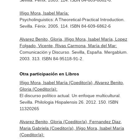
Sevilla. Fenix. 2005. 114. ISBN 84-609-6862-6.
Iñigo Mora, Isabel María:
Psycholinguistics: A Theoretical-Practical Introduction.
Sevilla. Fénix. 2005. 114. ISBN 84-609-6862-6
Alvarez Benito, Gloria, Iñigo Mora, Isabel María, Lopez
Folgado, Vicente, Rivas Carmona, María del Mar:
Comunicación y Discurso. Sevilla, España. Mergablum.
2003. 313. ISBN 84-95118-91-2.
Otra participación en Libros
Iñigo Mora, Isabel María (Coeditor/a), Alvarez Benito,
Gloria (Coeditor/a):
El discurso político actual. Un enfoque multicultural.
Sevilla. Philologia Hispalensis 26. 2012. 150. ISBN
11320265
Alvarez Benito, Gloria (Coeditor/a), Fernandez Diaz,
Maria Gabriela (Coeditor/a), Iñigo Mora, Isabel María
(Coeditor/a):